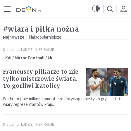
Przejdź do menu głównego
Przejdź do treści
#wiara i piłka nożna
Najnowsze
Najpopularniejsze
8 lat temu
LUDZIE I INSPIRACJE
KAI / Mirror Football / kk
Francuscy piłkarze to nie
tylko mistrzowie świata.
To gorliwi katolicy
We Francji nie milkną komentarze dotyczące nie tylko gry, ale też
wiary reprezentantów kraju.
8 lat temu
LUDZIE I INSPIRACJE