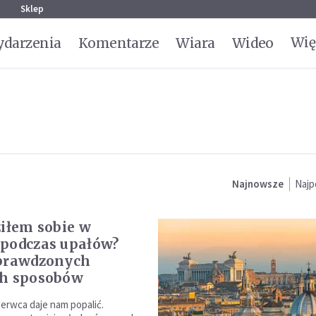
g
Sklep
Wię
darzenia
Komentarze
Wiara
Wideo
Najnowsze
Najp
ziłem sobie w
podczas upałów?
sprawdzonych
ch sposobów
rwca daje nam popalić.