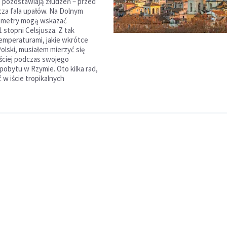
 pozostawiają złudzeń – przed
za fala upałów. Na Dolnym
ometry mogą wskazać
 stopni Celsjusza. Z tak
temperaturami, jakie wkrótce
olski, musiałem mierzyć się
ściej podczas swojego
pobytu w Rzymie. Oto kilka rad,
 w iście tropikalnych