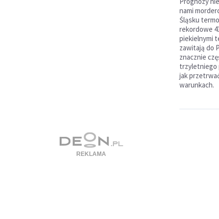
Prognozy nie
nami morderc
Śląsku term
rekordowe 41
piekielnymi 
zawitają do P
znacznie czę
trzyletniego 
jak przetrwać
warunkach.