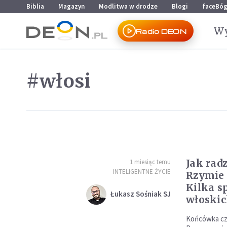
Przejdź do menu głównego
Przejdź do treści
Biblia
Magazyn
Modlitwa w drodze
Blogi
faceBó
Wy
Radio DEON
#włosi
Jak rad
1 miesiąc temu
INTELIGENTNE ŻYCIE
Rzymie 
Kilka 
Łukasz Sośniak SJ
włoski
Końcówka cze