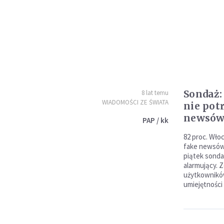
Sondaż:
8 lat temu
WIADOMOŚCI ZE ŚWIATA
nie pot
newsó
PAP / kk
82 proc. Wło
fake newsów
piątek sonda
alarmujący. 
użytkownikó
umiejętności