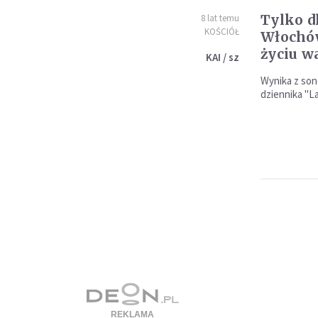
Tylko d
8 lat temu
KOŚCIÓŁ
Włochów
życiu w
KAI / sz
Wynika z son
dziennika "La