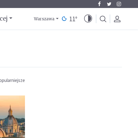
11
°
cej
Warszawa
opularniejsze