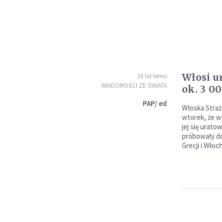
Włosi u
10 lat temu
WIADOMOŚCI ZE ŚWIATA
ok. 3 0
PAP/ ed
Włoska Stra
wtorek, że w
jej się urato
próbowały do
Grecji i Włoc