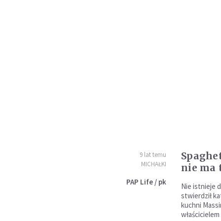
Spaghet
9 lat temu
MICHAŁKI
nie ma 
PAP Life / pk
Nie istnieje 
stwierdził k
kuchni Massi
właścicielem