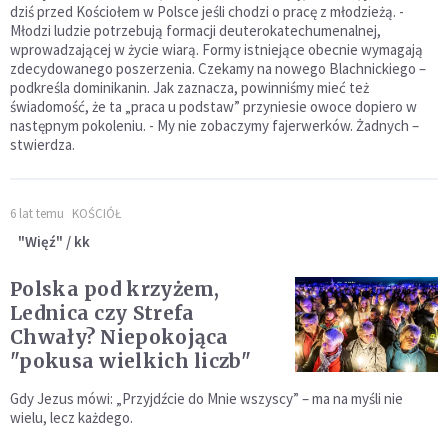
dziś przed Kościołem w Polsce jeśli chodzi o pracę z młodzieżą. -
Młodzi ludzie potrzebują formacji deuterokatechumenalnej,
wprowadzającej w życie wiarą. Formy istniejące obecnie wymagają
zdecydowanego poszerzenia. Czekamy na nowego Blachnickiego –
podkreśla dominikanin. Jak zaznacza, powinniśmy mieć też
świadomość, że ta „praca u podstaw” przyniesie owoce dopiero w
następnym pokoleniu. - My nie zobaczymy fajerwerków. Żadnych –
stwierdza.
6 lat temu
KOŚCIÓŁ
"Więź" / kk
Polska pod krzyżem,
Lednica czy Strefa
Chwały? Niepokojąca
"pokusa wielkich liczb"
Gdy Jezus mówi: „Przyjdźcie do Mnie wszyscy” – ma na myśli nie
wielu, lecz każdego.