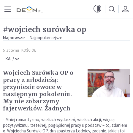
Przejdź do menu głównego
Przejdź do treści
#wojciech surówka op
Najnowsze
Najpopularniejsze
5 lat temu
KOŚCIÓŁ
KAI / sz
Wojciech Surówka OP o
pracy z młodzieżą:
przyniesie owoce w
następnym pokoleniu.
My nie zobaczymy
fajerwerków. Żadnych
- Mniej romantyzmu, wielkich wydarzeń, wielkich akcji, więcej
pozytywizmu, rzetelnej, pogłębionej pracy u podstaw – to, zdaniem
o. Wojciecha Surówki OP, duszpasterza Lednicy, zadanie, jakie stoi