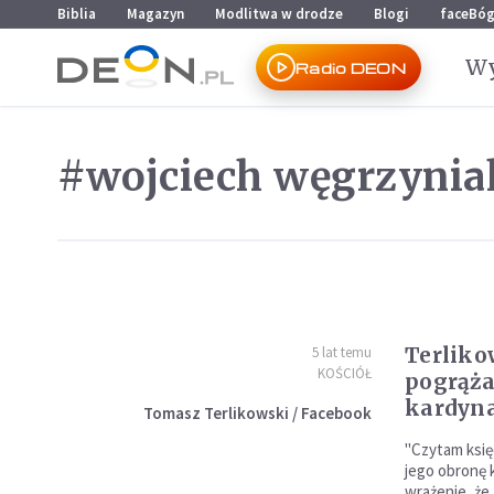
Przejdź do menu głównego
Przejdź do treści
Biblia
Magazyn
Modlitwa w drodze
Blogi
faceBó
Wy
Radio DEON
#wojciech węgrzynia
Terliko
5 lat temu
KOŚCIÓŁ
pogrąża
kardyna
Tomasz Terlikowski / Facebook
"Czytam księ
jego obronę 
wrażenie, że 