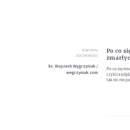
Po co si
8 lat temu
DUCHOWOŚĆ
zmarły
ks. Wojciech Węgrzyniak /
Po co się mod
wegrzyniak.com
czyśćca pójdą
tak nic nie 