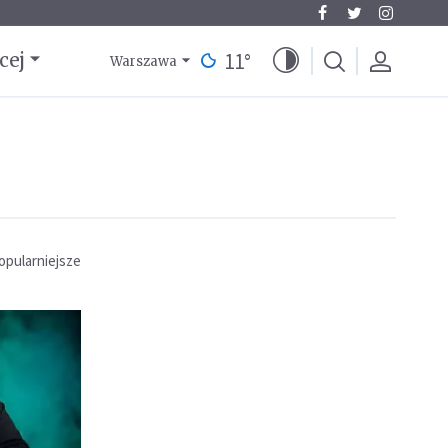
11
°
cej
Warszawa
opularniejsze