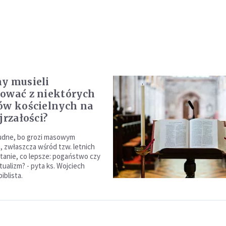
y musieli
ować z niektórych
ów kościelnych na
jrzałości?
rudne, bo grozi masowym
zwłaszcza wśród tzw. letnich
ytanie, co lepsze: pogaństwo czy
ualizm? - pyta ks. Wojciech
iblista.