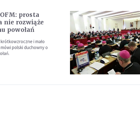
OFM: prosta
a nie rozwiąże
mu powołań
e krótkowzroczne i mało
 mówi polski duchowny o
ołań.