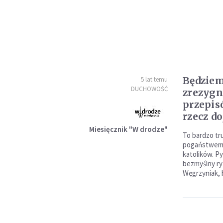
Będziem
5 lat temu
DUCHOWOŚĆ
zrezygn
przepis
rzecz do
Miesięcznik "W drodze"
To bardzo t
pogaństwem, 
katolików. P
bezmyślny ryt
Węgrzyniak, b