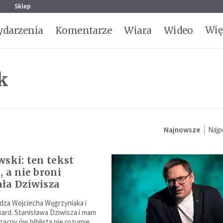
g
Sklep
Wię
darzenia
Komentarze
Wiara
Wideo
k
Najnowsze
Najp
wski: ten tekst
, a nie broni
ła Dziwisza
dza Wojciecha Węgrzyniaka i
kard. Stanisława Dziwisza i mam
zacny ów biblista nie rozumie,