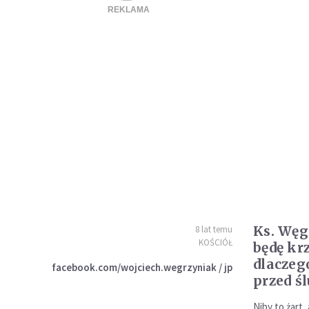
Ks. Węg
8 lat temu
KOŚCIÓŁ
będę kr
dlaczeg
facebook.com/wojciech.wegrzyniak / jp
przed ś
Niby to żart,