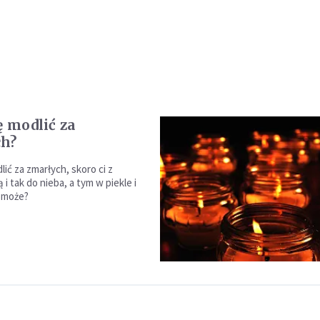
ę modlić za
ch?
lić za zmarłych, skoro ci z
 i tak do nieba, a tym w piekle i
pomoże?