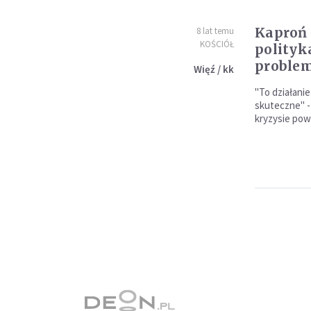
Kaproń 
8 lat temu
KOŚCIÓŁ
polityk
proble
Więź / kk
"To działani
skuteczne" -
kryzysie pow