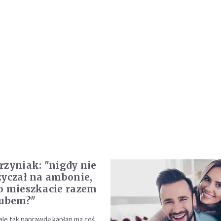
rzyniak: "nigdy nie
zyczał na ambonie,
o mieszkacie razem
lubem?"
 ale tak naprawdę kapłan ma coś