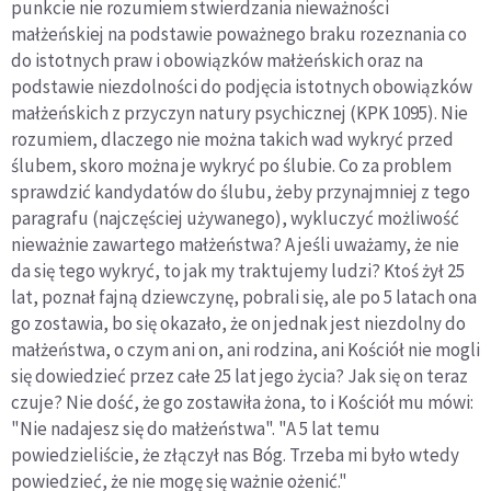
punkcie nie rozumiem stwierdzania nieważności
małżeńskiej na podstawie poważnego braku rozeznania co
do istotnych praw i obowiązków małżeńskich oraz na
podstawie niezdolności do podjęcia istotnych obowiązków
małżeńskich z przyczyn natury psychicznej (KPK 1095). Nie
rozumiem, dlaczego nie można takich wad wykryć przed
ślubem, skoro można je wykryć po ślubie. Co za problem
sprawdzić kandydatów do ślubu, żeby przynajmniej z tego
paragrafu (najczęściej używanego), wykluczyć możliwość
nieważnie zawartego małżeństwa? A jeśli uważamy, że nie
da się tego wykryć, to jak my traktujemy ludzi? Ktoś żył 25
lat, poznał fajną dziewczynę, pobrali się, ale po 5 latach ona
go zostawia, bo się okazało, że on jednak jest niezdolny do
małżeństwa, o czym ani on, ani rodzina, ani Kościół nie mogli
się dowiedzieć przez całe 25 lat jego życia? Jak się on teraz
czuje? Nie dość, że go zostawiła żona, to i Kościół mu mówi:
"Nie nadajesz się do małżeństwa". "A 5 lat temu
powiedzieliście, że złączył nas Bóg. Trzeba mi było wtedy
powiedzieć, że nie mogę się ważnie ożenić."