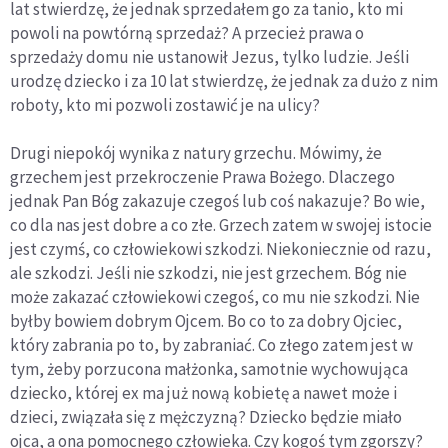
lat stwierdzę, że jednak sprzedałem go za tanio, kto mi
powoli na powtórną sprzedaż? A przecież prawa o
sprzedaży domu nie ustanowił Jezus, tylko ludzie. Jeśli
urodzę dziecko i za 10 lat stwierdzę, że jednak za dużo z nim
roboty, kto mi pozwoli zostawić je na ulicy?
Drugi niepokój wynika z natury grzechu. Mówimy, że
grzechem jest przekroczenie Prawa Bożego. Dlaczego
jednak Pan Bóg zakazuje czegoś lub coś nakazuje? Bo wie,
co dla nas jest dobre a co złe. Grzech zatem w swojej istocie
jest czymś, co człowiekowi szkodzi. Niekoniecznie od razu,
ale szkodzi. Jeśli nie szkodzi, nie jest grzechem. Bóg nie
może zakazać człowiekowi czegoś, co mu nie szkodzi. Nie
byłby bowiem dobrym Ojcem. Bo co to za dobry Ojciec,
który zabrania po to, by zabraniać. Co złego zatem jest w
tym, żeby porzucona małżonka, samotnie wychowująca
dziecko, której ex ma już nową kobietę a nawet może i
dzieci, związała się z mężczyzną? Dziecko będzie miało
ojca, a ona pomocnego człowieka. Czy kogoś tym zgorszy?