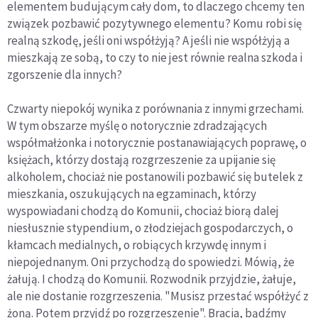
elementem budującym cały dom, to dlaczego chcemy ten
związek pozbawić pozytywnego elementu? Komu robi się
realną szkodę, jeśli oni współżyją? A jeśli nie współżyją a
mieszkają ze sobą, to czy to nie jest równie realna szkoda i
zgorszenie dla innych?
Czwarty niepokój wynika z porównania z innymi grzechami.
W tym obszarze myślę o notorycznie zdradzających
współmałżonka i notorycznie postanawiających poprawę, o
księżach, którzy dostają rozgrzeszenie za upijanie się
alkoholem, chociaż nie postanowili pozbawić się butelek z
mieszkania, oszukujących na egzaminach, którzy
wyspowiadani chodzą do Komunii, chociaż biorą dalej
niesłusznie stypendium, o złodziejach gospodarczych, o
kłamcach medialnych, o robiących krzywdę innym i
niepojednanym. Oni przychodzą do spowiedzi. Mówią, że
żałują. I chodzą do Komunii. Rozwodnik przyjdzie, żałuje,
ale nie dostanie rozgrzeszenia. "Musisz przestać współżyć z
żoną. Potem przyjdź po rozgrzeszenie". Bracia, bądźmy