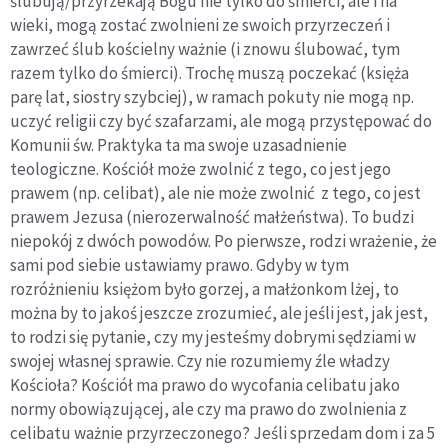
ślubują/przyrzekają Bogu nie tylko do śmierci, ale i na
wieki, mogą zostać zwolnieni ze swoich przyrzeczeń i
zawrzeć ślub kościelny ważnie (i znowu ślubować, tym
razem tylko do śmierci). Trochę muszą poczekać (księża
parę lat, siostry szybciej), w ramach pokuty nie mogą np.
uczyć religii czy być szafarzami, ale mogą przystępować do
Komunii św. Praktyka ta ma swoje uzasadnienie
teologiczne. Kościół może zwolnić z tego, co jest jego
prawem (np. celibat), ale nie może zwolnić z tego, co jest
prawem Jezusa (nierozerwalność małżeństwa). To budzi
niepokój z dwóch powodów. Po pierwsze, rodzi wrażenie, że
sami pod siebie ustawiamy prawo. Gdyby w tym
rozróżnieniu księżom było gorzej, a małżonkom lżej, to
można by to jakoś jeszcze zrozumieć, ale jeśli jest, jak jest,
to rodzi się pytanie, czy my jesteśmy dobrymi sędziami w
swojej własnej sprawie. Czy nie rozumiemy źle władzy
Kościoła? Kościół ma prawo do wycofania celibatu jako
normy obowiązującej, ale czy ma prawo do zwolnienia z
celibatu ważnie przyrzeczonego? Jeśli sprzedam dom i za 5