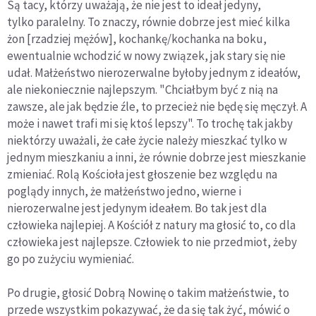
Są tacy, którzy uważają, że nie jest to ideał jedyny,
tylko paralelny. To znaczy, równie dobrze jest mieć kilka
żon [rzadziej mężów], kochankę/kochanka na boku,
ewentualnie wchodzić w nowy związek, jak stary się nie
udał. Małżeństwo nierozerwalne byłoby jednym z ideałów,
ale niekoniecznie najlepszym. "Chciałbym być z nią na
zawsze, ale jak będzie źle, to przecież nie będę się męczył. A
może i nawet trafi mi się ktoś lepszy". To trochę tak jakby
niektórzy uważali, że całe życie należy mieszkać tylko w
jednym mieszkaniu a inni, że równie dobrze jest mieszkanie
zmieniać. Rolą Kościoła jest głoszenie bez względu na
poglądy innych, że małżeństwo jedno, wierne i
nierozerwalne jest jedynym ideałem. Bo tak jest dla
człowieka najlepiej. A Kościół z natury ma głosić to, co dla
człowieka jest najlepsze. Człowiek to nie przedmiot, żeby
go po zużyciu wymieniać.
Po drugie, głosić Dobrą Nowinę o takim małżeństwie, to
przede wszystkim pokazywać, że da się tak żyć, mówić o