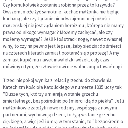
Czy komukolwiek zostanie zrobiona przez to krzywda?
Owszem, może żyć samotnie, kochać małżonka nie będąc
kochaną, ale czy żądanie nieodwzajemnionej miłości
małżeńskiej nie jest żądaniem heroizmu, którego nie mamy
prawa od nikogo wymagać? Możemy zachęcać, ale czy
możemy wymagać? Jeśli ktoś stracił nogę, nawet z własnej
winy, to czy na pewno jest lepsze, żeby siedział do śmierci
na czterech literach zamiast postarać się o protezę? A my
zamiast kupić mu nawet inwalidzki wózek, cały czas
mówimy o tym, że człowiekowi nie wolno amputować nogi.
Trzeci niepokój wynika z relacji grzechu do zbawienia.
Katechizm Kościoła Katolickiego w numerze 1035 uczy tak:
"Dusze tych, którzy umierają w stanie grzechu
śmiertelnego, bezpośrednio po śmierci idą do piekła". Jeśli
małżonkowie założyli nowe rodziny, współżyją z nowymi
partnerami, wychowują dzieci, to żyją w stanie grzechu
ciężkiego, a więc jeśli umrą w tym stanie, to "bezpośrednio