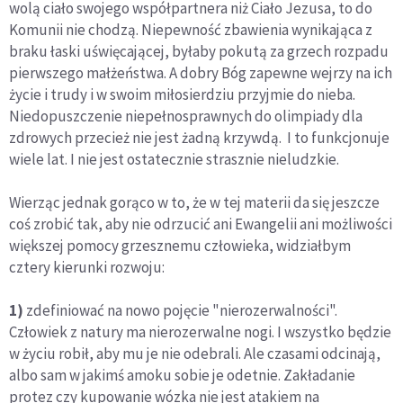
wolą ciało swojego współpartnera niż Ciało Jezusa, to do
Komunii nie chodzą. Niepewność zbawienia wynikająca z
braku łaski uświęcającej, byłaby pokutą za grzech rozpadu
pierwszego małżeństwa. A dobry Bóg zapewne wejrzy na ich
życie i trudy i w swoim miłosierdziu przyjmie do nieba.
Niedopuszczenie niepełnosprawnych do olimpiady dla
zdrowych przecież nie jest żadną krzywdą. I to funkcjonuje
wiele lat. I nie jest ostatecznie strasznie nieludzkie.
Wierząc jednak gorąco w to, że w tej materii da się jeszcze
coś zrobić tak, aby nie odrzucić ani Ewangelii ani możliwości
większej pomocy grzesznemu człowieka, widziałbym
cztery kierunki rozwoju:
1)
zdefiniować na nowo pojęcie "nierozerwalności".
Człowiek z natury ma nierozerwalne nogi. I wszystko będzie
w życiu robił, aby mu je nie odebrali. Ale czasami odcinają,
albo sam w jakimś amoku sobie je odetnie. Zakładanie
protez czy kupowanie wózka nie jest atakiem na