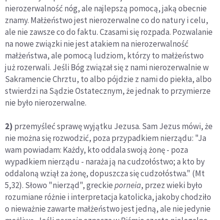
nierozerwalność nóg, ale najlepszą pomocą, jaką obecnie
znamy. Małżeństwo jest nierozerwalne co do natury i celu,
ale nie zawsze co do faktu. Czasami się rozpada. Pozwalanie
na nowe związki nie jest atakiem na nierozerwalność
małżeństwa, ale pomocą ludziom, którzy to małżeństwo
już rozerwali. Jeśli Bóg związał się z nami nierozerwalnie w
Sakramencie Chrztu, to albo pójdzie z nami do piekła, albo
stwierdzi na Sądzie Ostatecznym, że jednak to przymierze
nie było nierozerwalne.
2)
przemyśleć sprawę wyjątku Jezusa. Sam Jezus mówi, że
nie można się rozwodzić, poza przypadkiem nierządu: "Ja
wam powiadam: Każdy, kto oddala swoją żonę - poza
wypadkiem nierządu - naraża ją na cudzołóstwo; a kto by
oddaloną wziął za żonę, dopuszcza się cudzołóstwa." (Mt
5,32). Słowo "nierząd", greckie
porneia
, przez wieki było
rozumiane różnie i interpretacja katolicka, jakoby chodziło
o nieważnie zawarte małżeństwo jest jedną, ale nie jedynie