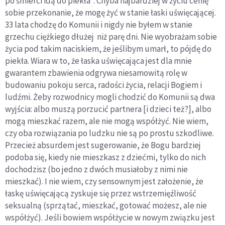
po śmierci idą do piekła". Chyba najbardziej w życiu cenię
sobie przekonanie, że mogę żyć w stanie łaski uświęcającej.
33 lata chodzę do Komunii i nigdy nie byłem w stanie
grzechu ciężkiego dłużej niż parę dni. Nie wyobrażam sobie
życia pod takim naciskiem, że jeślibym umarł, to pójdę do
piekła. Wiara w to, że łaska uświęcająca jest dla mnie
gwarantem zbawienia odgrywa niesamowitą rolę w
budowaniu pokoju serca, radości życia, relacji Bogiem i
ludźmi. Żeby rozwodnicy mogli chodzić do Komunii są dwa
wyjścia: albo muszą porzucić partnera [i dzieci też?], albo
mogą mieszkać razem, ale nie mogą współżyć. Nie wiem,
czy oba rozwiązania po ludzku nie są po prostu szkodliwe.
Przecież absurdem jest sugerowanie, że Bogu bardziej
podoba się, kiedy nie mieszkasz z dziećmi, tylko do nich
dochodzisz (bo jedno z dwóch musiałoby z nimi nie
mieszkać). I nie wiem, czy sensownym jest założenie, że
łaskę uświęcającą zyskuje się przez wstrzemięźliwość
seksualną (sprzątać, mieszkać, gotować możesz, ale nie
współżyć). Jeśli bowiem współżycie w nowym związku jest