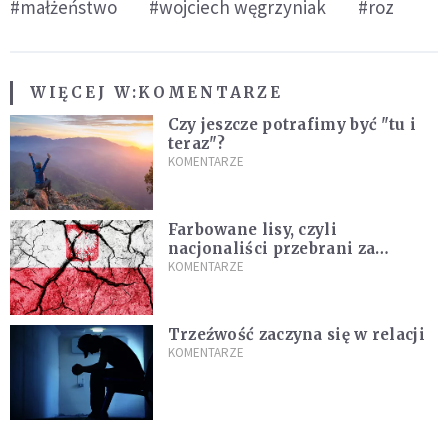
#małżeństwo
#wojciech węgrzyniak
#roz
WIĘCEJ W:
KOMENTARZE
Czy jeszcze potrafimy być "tu i
teraz"?
KOMENTARZE
Farbowane lisy, czyli
nacjonaliści przebrani za
chrześcijan
KOMENTARZE
Trzeźwość zaczyna się w relacji
KOMENTARZE