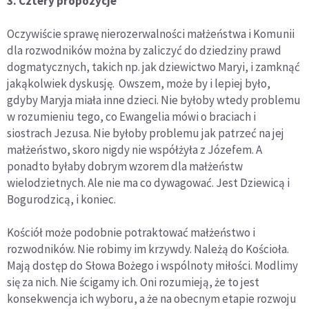
3. Cztery propozycje
Oczywiście sprawę nierozerwalności małżeństwa i Komunii
dla rozwodników można by zaliczyć do dziedziny prawd
dogmatycznych, takich np. jak dziewictwo Maryi, i zamknąć
jakąkolwiek dyskusję. Owszem, może by i lepiej było,
gdyby Maryja miała inne dzieci. Nie byłoby wtedy problemu
w rozumieniu tego, co Ewangelia mówi o braciach i
siostrach Jezusa. Nie byłoby problemu jak patrzeć na jej
małżeństwo, skoro nigdy nie współżyła z Józefem. A
ponadto byłaby dobrym wzorem dla małżeństw
wielodzietnych. Ale nie ma co dywagować. Jest Dziewicą i
Bogurodzicą, i koniec.
Kościół może podobnie potraktować małżeństwo i
rozwodników. Nie robimy im krzywdy. Należą do Kościoła.
Mają dostęp do Słowa Bożego i wspólnoty miłości. Modlimy
się za nich. Nie ścigamy ich. Oni rozumieją, że to jest
konsekwencja ich wyboru, a że na obecnym etapie rozwoju