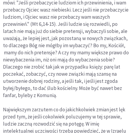
mówi: "Jeśli przebaczycie ludziom ich przewinienia, i wam
przebaczy Ojciec wasz niebieski. Lecz jeśli nie przebaczycie
ludziom, i Ojciec wasz nie przebaczy wam waszych
przewinień." (Mt 6,14-15). Jeśli ludzie się rozwiedli, po
latach nie mają już do siebie pretensji, wybaczyli sobie, ale
uważają, że lepiej jest, jak pozostaną w nowych związkach,
to dlaczego Bóg nie mógłby im wybaczyć? Bo my, Kościół,
mamy do nich pretensje? A czy my mamy większe prawo do
niewybaczenia im, niż oni mają do wybaczenia sobie?
Dlaczego nie zrobić tak jak w przypadku księży: parę lat
poczekać, zobaczyć, czy nowe związki mają szansę na
utworzenie dobrej rodziny, a jeśli tak, i jeśli jest zgoda
byłej/byłego, to dać ślub kościelny. Może być nawet bez
fanfar, byleby z Komunią.
Największym zarzutem co do jakichkolwiek zmian jest lęk
przed tym, że jeśli cokolwiek poluzujemy w tej sprawie,
ludzie zaczną rozwodzić się na potęgę. W imię
intelektualnej uczciwości trzeba powiedzieć, że w Izraelu