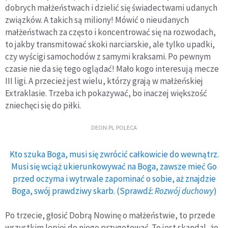
dobrych małżeństwach i dzielić się świadectwami udanych
związków. A takich są miliony! Mówić o nieudanych
małżeństwach za często i koncentrować się na rozwodach,
to jakby transmitować skoki narciarskie, ale tylko upadki,
czy wyścigi samochodów z samymi kraksami. Po pewnym
czasie nie da się tego oglądać! Mało kogo interesują mecze
III ligi. A przecież jest wielu, którzy grają w małżeńskiej
Extraklasie. Trzeba ich pokazywać, bo inaczej większość
zniechęci się do piłki.
DEON.PL POLECA
Kto szuka Boga, musi się zwrócić całkowicie do wewnątrz.
Musi się wciąż ukierunkowywać na Boga, zawsze mieć Go
przed oczyma i wytrwale zapominać o sobie, aż znajdzie
Boga, swój prawdziwy skarb. (Sprawdź:
Rozwój duchowy
)
Po trzecie, głosić Dobrą Nowinę o małżeństwie, to przede
wszystkim lepiej do niego przygotować. To jest skandal, że