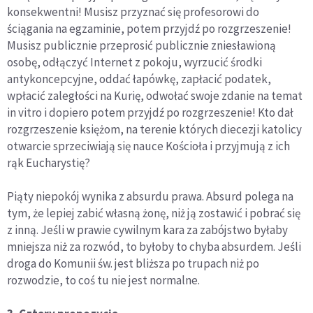
konsekwentni! Musisz przyznać się profesorowi do
ściągania na egzaminie, potem przyjdź po rozgrzeszenie!
Musisz publicznie przeprosić publicznie zniesławioną
osobę, odłączyć Internet z pokoju, wyrzucić środki
antykoncepcyjne, oddać łapówkę, zapłacić podatek,
wpłacić zaległości na Kurię, odwołać swoje zdanie na temat
in vitro i dopiero potem przyjdź po rozgrzeszenie! Kto dał
rozgrzeszenie księżom, na terenie których diecezji katolicy
otwarcie sprzeciwiają się nauce Kościoła i przyjmują z ich
rąk Eucharystię?
Piąty niepokój wynika z absurdu prawa. Absurd polega na
tym, że lepiej zabić własną żonę, niż ją zostawić i pobrać się
z inną. Jeśli w prawie cywilnym kara za zabójstwo byłaby
mniejsza niż za rozwód, to byłoby to chyba absurdem. Jeśli
droga do Komunii św. jest bliższa po trupach niż po
rozwodzie, to coś tu nie jest normalne.