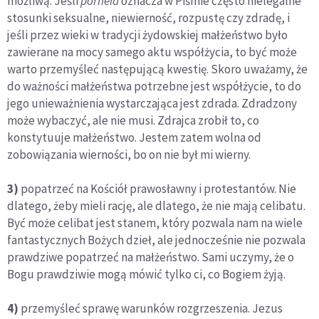
możliwą. Jeśli
porneia
oznacza w Piśmie często nielegalne
stosunki seksualne, niewierność, rozpustę czy zdradę, i
jeśli przez wieki w tradycji żydowskiej małżeństwo było
zawierane na mocy samego aktu współżycia, to być może
warto przemyśleć następującą kwestię. Skoro uważamy, że
do ważności małżeństwa potrzebne jest współżycie, to do
jego unieważnienia wystarczająca jest zdrada. Zdradzony
może wybaczyć, ale nie musi. Zdrajca zrobił to, co
konstytuuje małżeństwo. Jestem zatem wolna od
zobowiązania wierności, bo on nie był mi wierny.
3)
popatrzeć na Kościół prawosławny i protestantów. Nie
dlatego, żeby mieli rację, ale dlatego, że nie mają celibatu.
Być może celibat jest stanem, który pozwala nam na wiele
fantastycznych Bożych dzieł, ale jednocześnie nie pozwala
prawdziwe popatrzeć na małżeństwo. Sami uczymy, że o
Bogu prawdziwie mogą mówić tylko ci, co Bogiem żyją.
4)
przemyśleć sprawę warunków rozgrzeszenia. Jezus