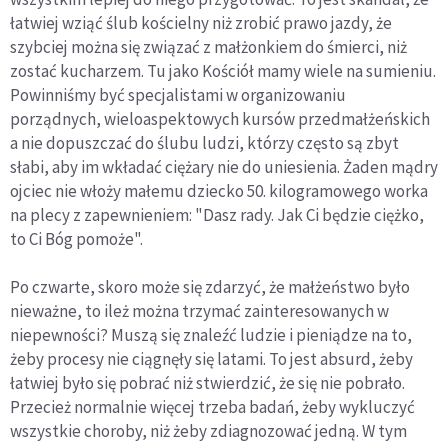
łatwiej wziąć ślub kościelny niż zrobić prawo jazdy, że
szybciej można się związać z małżonkiem do śmierci, niż
zostać kucharzem. Tu jako Kościół mamy wiele na sumieniu.
Powinniśmy być specjalistami w organizowaniu
porządnych, wieloaspektowych kursów przedmałżeńskich
a nie dopuszczać do ślubu ludzi, którzy często są zbyt
słabi, aby im wkładać ciężary nie do uniesienia. Żaden mądry
ojciec nie włoży małemu dziecko 50. kilogramowego worka
na plecy z zapewnieniem: "Dasz rady. Jak Ci będzie ciężko,
to Ci Bóg pomoże".
Po czwarte, skoro może się zdarzyć, że małżeństwo było
nieważne, to ileż można trzymać zainteresowanych w
niepewności? Muszą się znaleźć ludzie i pieniądze na to,
żeby procesy nie ciągnęły się latami. To jest absurd, żeby
łatwiej było się pobrać niż stwierdzić, że się nie pobrało.
Przecież normalnie więcej trzeba badań, żeby wykluczyć
wszystkie choroby, niż żeby zdiagnozować jedną. W tym