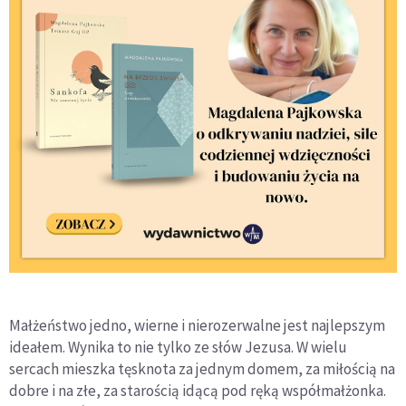
Małżeństwo jedno, wierne i nierozerwalne jest najlepszym
ideałem. Wynika to nie tylko ze słów Jezusa. W wielu
sercach mieszka tęsknota za jednym domem, za miłością na
dobre i na złe, za starością idącą pod ręką współmałżonka.