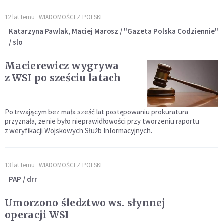
12 lat temu
WIADOMOŚCI Z POLSKI
Katarzyna Pawlak, Maciej Marosz / "Gazeta Polska Codziennie"
/ slo
Macierewicz wygrywa
z WSI po sześciu latach
Po trwającym bez mała sześć lat postępowaniu prokuratura
przyznała, że nie było nieprawidłowości przy tworzeniu raportu
z weryfikacji Wojskowych Służb Informacyjnych.
13 lat temu
WIADOMOŚCI Z POLSKI
PAP / drr
Umorzono śledztwo ws. słynnej
operacji WSI