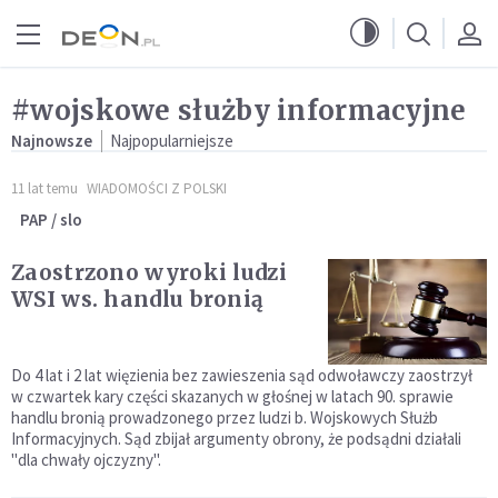
Przejdź do menu głównego
Przejdź do treści
#wojskowe służby informacyjne
Najnowsze
Najpopularniejsze
11 lat temu
WIADOMOŚCI Z POLSKI
PAP / slo
Zaostrzono wyroki ludzi
WSI ws. handlu bronią
Do 4 lat i 2 lat więzienia bez zawieszenia sąd odwoławczy zaostrzył
w czwartek kary części skazanych w głośnej w latach 90. sprawie
handlu bronią prowadzonego przez ludzi b. Wojskowych Służb
Informacyjnych. Sąd zbijał argumenty obrony, że podsądni działali
"dla chwały ojczyzny".