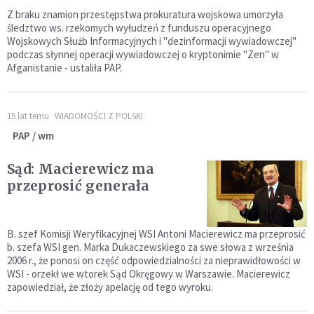
Z braku znamion przestępstwa prokuratura wojskowa umorzyła
śledztwo ws. rzekomych wyłudzeń z funduszu operacyjnego
Wojskowych Służb Informacyjnych i "dezinformacji wywiadowczej"
podczas słynnej operacji wywiadowczej o kryptonimie "Zen" w
Afganistanie - ustaliła PAP.
15 lat temu
WIADOMOŚCI Z POLSKI
PAP / wm
Sąd: Macierewicz ma
przeprosić generała
B. szef Komisji Weryfikacyjnej WSI Antoni Macierewicz ma przeprosić
b. szefa WSI gen. Marka Dukaczewskiego za swe słowa z września
2006 r., że ponosi on część odpowiedzialności za nieprawidłowości w
WSI - orzekł we wtorek Sąd Okręgowy w Warszawie. Macierewicz
zapowiedział, że złoży apelację od tego wyroku.