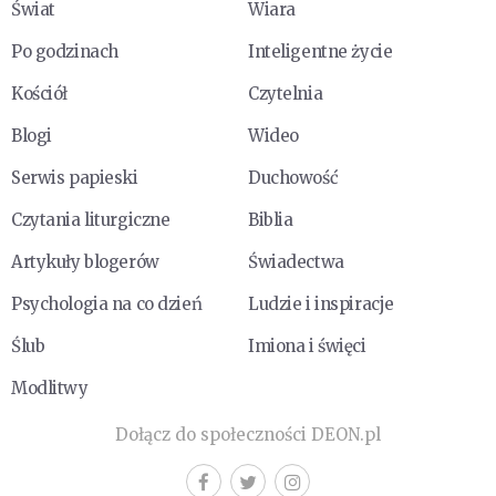
Świat
Wiara
Po godzinach
Inteligentne życie
Kościół
Czytelnia
Blogi
Wideo
Serwis papieski
Duchowość
Czytania liturgiczne
Biblia
Artykuły blogerów
Świadectwa
Psychologia na co dzień
Ludzie i inspiracje
Ślub
Imiona i święci
Modlitwy
Dołącz do społeczności DEON.pl