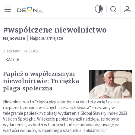
Przejdź do menu głównego
Przejdź do treści
#współczene niewolnictwo
Najnowsze
Najpopularniejsze
2 lata temu
KOŚCIÓŁ
KAI / tk
Papież o współczesnym
niewolnictwie: To ciężka
plaga społeczna
Niewolnictwo to "ciężka plaga społeczna niestety wciąż dzisiaj
rozprzestrzeniona w różnych częściach świata" – czytamy w
telegramie papieskim z okazji wydarzenia Global Slavery Index 2023
Vatican Spotlight. W tekście papież wyraził nadzieję, że odbyte
wydarzenie „wzbudzi w biorących udział odnowioną uwagę na
wartości wolności, wzajemnego szacunku i solidarności”.