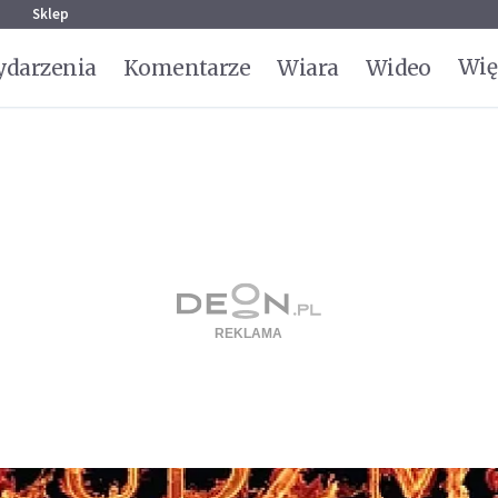
g
Sklep
Wię
darzenia
Komentarze
Wiara
Wideo