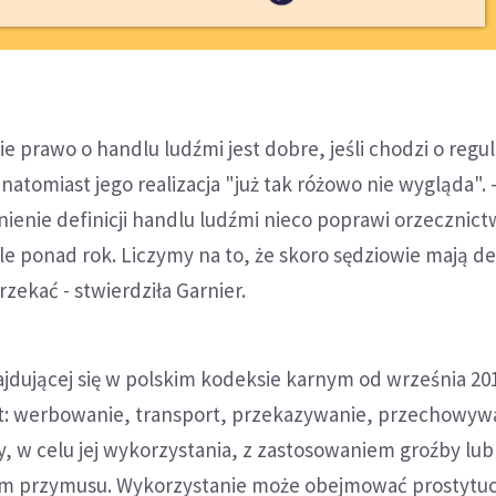
e prawo o handlu ludźmi jest dobre, jeśli chodzi o regul
natomiast jego realizacja "już tak różowo nie wygląda". 
tnienie definicji handlu ludźmi nieco poprawi orzecznict
le ponad rok. Liczymy na to, że skoro sędziowie mają def
rzekać - stwierdziła Garnier.
najdującej się w polskim kodeksie karnym od września 201
t: werbowanie, transport, przekazywanie, przechowyw
, w celu jej wykorzystania, z zastosowaniem groźby lu
orm przymusu. Wykorzystanie może obejmować prostytuc