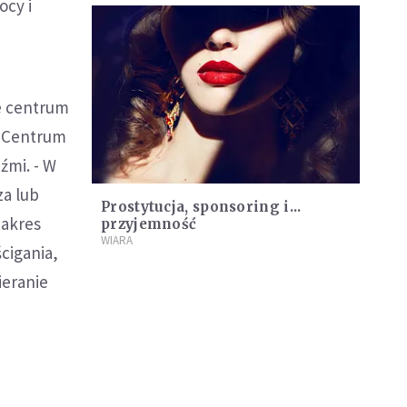
ocy i
we centrum
h Centrum
źmi. - W
za lub
Prostytucja, sponsoring i...
zakres
przyjemność
WIARA
cigania,
ieranie