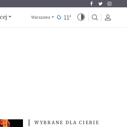
11
°
cej
Warszawa
WYBRANE DLA CIEBIE