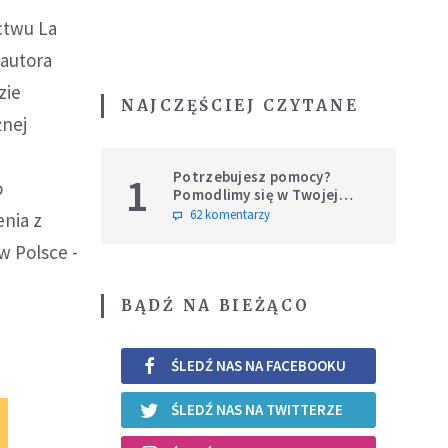
ictwu La
 autora
zie
NAJCZĘŚCIEJ CZYTANE
żnej
Potrzebujesz pomocy?
1
o
Pomodlimy się w Twojej
intencji
62 komentarzy
enia z
w Polsce -
BĄDŹ NA BIEŻĄCO
ŚLEDŹ NAS NA FACEBOOKU
ŚLEDŹ NAS NA TWITTERZE