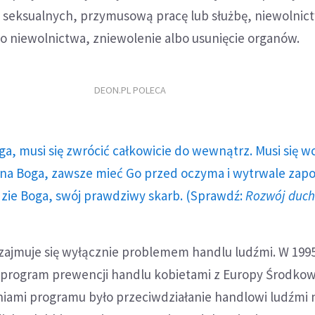
 seksualnych, przymusową pracę lub służbę, niewolnic
o niewolnictwa, zniewolenie albo usunięcie organów.
DEON.PL POLECA
ga, musi się zwrócić całkowicie do wewnątrz. Musi się w
a Boga, zawsze mieć Go przed oczyma i wytrwale zap
dzie Boga, swój prawdziwy skarb. (Sprawdź:
Rozwój duc
zajmuje się wyłącznie problemem handlu ludźmi. W 1995
e program prewencji handlu kobietami z Europy Środkowe
niami programu było przeciwdziałanie handlowi ludźmi 