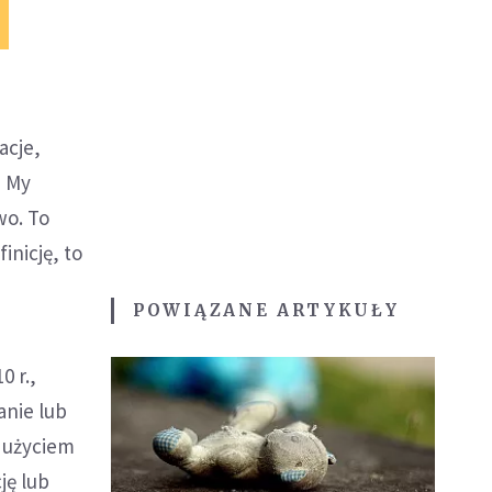
acje,
- My
wo. To
inicję, to
POWIĄZANE ARTYKUŁY
0 r.,
anie lub
b użyciem
ję lub