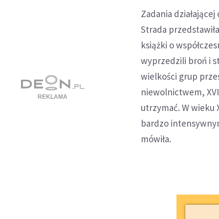
Zadania działającej
Strada przedstawiła
książki o współczes
wyprzedzili broń i 
wielkości grup prze
niewolnictwem, XVII
utrzymać. W wieku X
bardzo intensywnym 
mówiła.