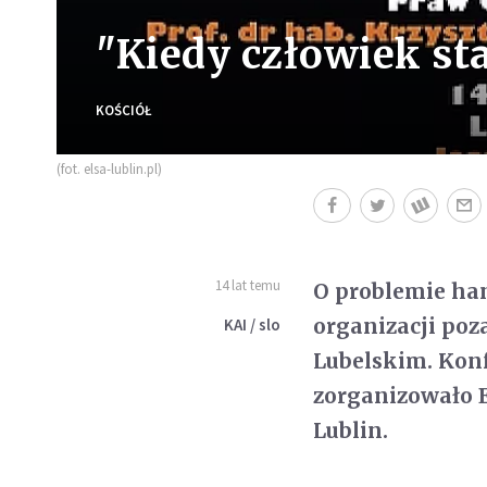
"Kiedy człowiek st
KOŚCIÓŁ
(fot. elsa-lublin.pl)
14 lat temu
O problemie han
organizacji poz
KAI / slo
Lubelskim. Konf
zorganizowało 
Lublin.