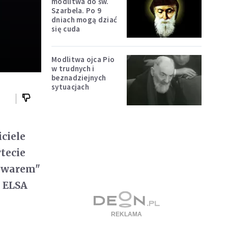
modlitwa do św.
Szarbela. Po 9
dniach mogą dziać
się cuda
Modlitwa ojca Pio
w trudnych i
beznadziejnych
sytuacjach
ciele
tecie
towarem"
 ELSA