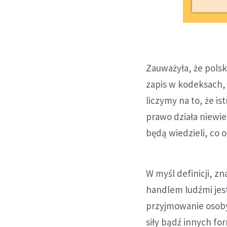
Zauważyła, że polski
zapis w kodeksach, 
liczymy na to, że is
prawo działa niewie
będą wiedzieli, co o
W myśl definicji, z
handlem ludźmi jes
przyjmowanie osoby
siły bądź innych f