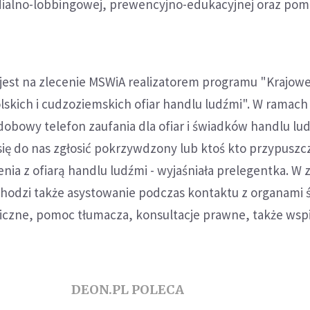
ialno-lobbingowej, prewencyjno-edukacyjnej oraz pom
a jest na zlecenie MSWiA realizatorem programu "Krajo
lskich i cudzoziemskich ofiar handlu ludźmi". W ramac
dobowy telefon zaufania dla ofiar i świadków handlu lud
się do nas zgłosić pokrzywdzony lub ktoś kto przypuszc
enia z ofiarą handlu ludźmi - wyjaśniała prelegentka. W 
hodzi także asystowanie podczas kontaktu z organami ś
iczne, pomoc tłumacza, konsultacje prawne, także wsp
DEON.PL POLECA