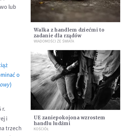
two lub
Walka z handlem dziećmi to
zadanie dla rządów
WIADOMOŚCI ZE ŚWIATA
ciąż
ominać o
howy
)
 r.
j i
UE zaniepokojona wzrostem
handlu ludźmi
na trzech
KOŚCIÓŁ