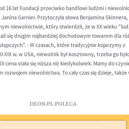
 od 16 lat Fundacji przeciwko handlowi ludźmi i niewoln
 Janina Garnier. Przytoczyła słowa Benjamina Skinnera,
nym niewolnictwie, który stwierdził, że w XX wieku "lud
stali się drugim najbardziej dochodowym towarem dla ró
stępczych". - W czasach, które tradycyjnie kojarzymy z
I-XIX w. w USA, niewolnik był kosztowny, trzeba go był
X cena stała się niższa niż kiedykolwiek. Mamy do czyni
rozwojem niewolnictwa. To cały czas się dzieje, także 
DEON.PL POLECA