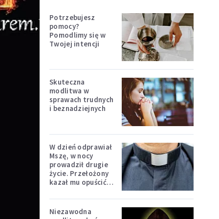
Potrzebujesz
pomocy?
Pomodlimy się w
Twojej intencji
Skuteczna
modlitwa w
sprawach trudnych
i beznadziejnych
W dzień odprawiał
Mszę, w nocy
prowadził drugie
życie. Przełożony
kazał mu opuścić
zakon
Niezawodna