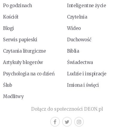
Po godzinach
Inteligentne życie
Kościół
Czytelnia
Blogi
Wideo
Serwis papieski
Duchowość
Czytania liturgiczne
Biblia
Artykuły blogerów
Świadectwa
Psychologia na co dzień
Ludzie i inspiracje
Ślub
Imiona i święci
Modlitwy
Dołącz do społeczności DEON.pl