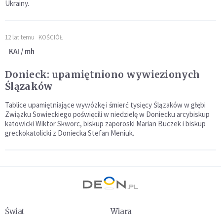
Ukrainy.
12 lat temu
KOŚCIÓŁ
KAI / mh
Donieck: upamiętniono wywiezionych
Ślązaków
Tablice upamiętniające wywózkę i śmierć tysięcy Ślązaków w głębi
Związku Sowieckiego poświęcili w niedzielę w Doniecku arcybiskup
katowicki Wiktor Skworc, biskup zaporoski Marian Buczek i biskup
greckokatolicki z Doniecka Stefan Meniuk.
Świat
Wiara