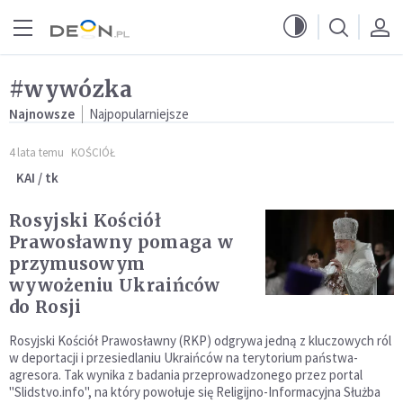
Przejdź do menu głównego
Przejdź do treści
#wywózka
Najnowsze
Najpopularniejsze
4 lata temu
KOŚCIÓŁ
KAI / tk
Rosyjski Kościół
Prawosławny pomaga w
przymusowym
wywożeniu Ukraińców
do Rosji
Rosyjski Kościół Prawosławny (RKP) odgrywa jedną z kluczowych ról
w deportacji i przesiedlaniu Ukraińców na terytorium państwa-
agresora. Tak wynika z badania przeprowadzonego przez portal
"Slidstvo.info", na który powołuje się Religijno-Informacyjna Służba