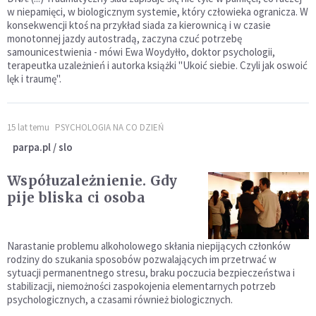
w niepamięci, w biologicznym systemie, który człowieka ogranicza. W
konsekwencji ktoś na przykład siada za kierownicą i w czasie
monotonnej jazdy autostradą, zaczyna czuć potrzebę
samounicestwienia - mówi Ewa Woydyłło, doktor psychologii,
terapeutka uzależnień i autorka książki "Ukoić siebie. Czyli jak oswoić
lęk i traumę".
15 lat temu
PSYCHOLOGIA NA CO DZIEŃ
parpa.pl / slo
Współuzależnienie. Gdy
pije bliska ci osoba
Narastanie problemu alkoholowego skłania niepijących członków
rodziny do szukania sposobów pozwalających im przetrwać w
sytuacji permanentnego stresu, braku poczucia bezpieczeństwa i
stabilizacji, niemożności zaspokojenia elementarnych potrzeb
psychologicznych, a czasami również biologicznych.