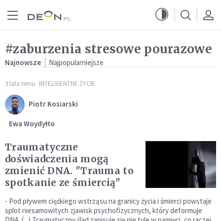
Przejdź do menu głównego
Przejdź do treści
#zaburzenia stresowe pourazowe
Najnowsze
Najpopularniejsze
3 lata temu
INTELIGENTNE ŻYCIE
Piotr Kosiarski
Ewa Woydyłło
Traumatyczne
doświadczenia mogą
zmienić DNA. "Trauma to
spotkanie ze śmiercią"
- Pod pływem ciężkiego wstrząsu na granicy życia i śmierci powstaje
splot niesamowitych zjawisk psychofizycznych, który deformuje
DNA. (...) Traumatyczny ślad zapisuje się nie tyle w pamięci, co raczej