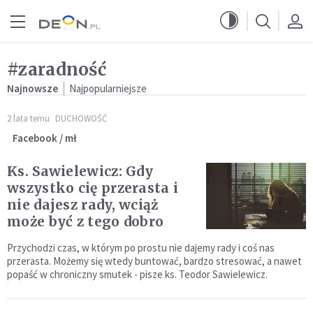
Przejdź do menu głównego
Przejdź do treści
#zaradność
Najnowsze
Najpopularniejsze
2 lata temu
DUCHOWOŚĆ
Facebook / mł
Ks. Sawielewicz: Gdy
wszystko cię przerasta i
nie dajesz rady, wciąż
może być z tego dobro
Przychodzi czas, w którym po prostu nie dajemy rady i coś nas
przerasta. Możemy się wtedy buntować, bardzo stresować, a nawet
popaść w chroniczny smutek - pisze ks. Teodor Sawielewicz.