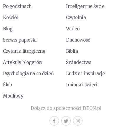
Po godzinach
Inteligentne życie
Kościół
Czytelnia
Blogi
Wideo
Serwis papieski
Duchowość
Czytania liturgiczne
Biblia
Artykuły blogerów
Świadectwa
Psychologia na co dzień
Ludzie i inspiracje
Ślub
Imiona i święci
Modlitwy
Dołącz do społeczności DEON.pl