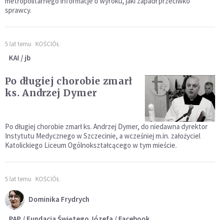
metropolitarnego informacje o wyroku, jaki zapadł przeciwko
sprawcy.
5 lat temu
KOŚCIÓŁ
KAI / jb
Po długiej chorobie zmarł
ks. Andrzej Dymer
Po długiej chorobie zmarł ks. Andrzej Dymer, do niedawna dyrektor
Instytutu Medycznego w Szczecinie, a wcześniej m.in. założyciel
Katolickiego Liceum Ogólnokształcącego w tym mieście.
5 lat temu
KOŚCIÓŁ
Dominika Frydrych
PAP / Fundacja Świętego Józefa / Facebook