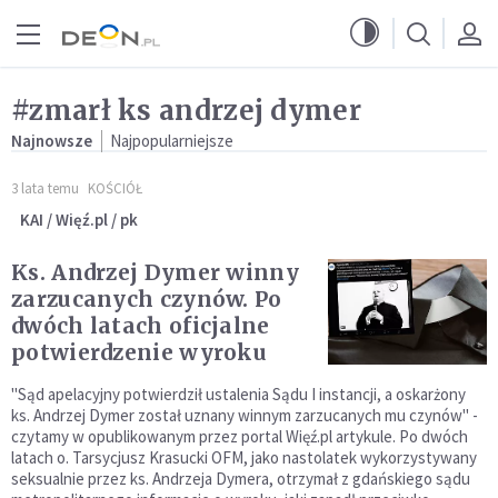
Przejdź do menu głównego
Przejdź do treści
#zmarł ks andrzej dymer
Najnowsze
Najpopularniejsze
3 lata temu
KOŚCIÓŁ
KAI / Więź.pl / pk
Ks. Andrzej Dymer winny
zarzucanych czynów. Po
dwóch latach oficjalne
potwierdzenie wyroku
"Sąd apelacyjny potwierdził ustalenia Sądu I instancji, a oskarżony
ks. Andrzej Dymer został uznany winnym zarzucanych mu czynów" -
czytamy w opublikowanym przez portal Więź.pl artykule. Po dwóch
latach o. Tarsycjusz Krasucki OFM, jako nastolatek wykorzystywany
seksualnie przez ks. Andrzeja Dymera, otrzymał z gdańskiego sądu