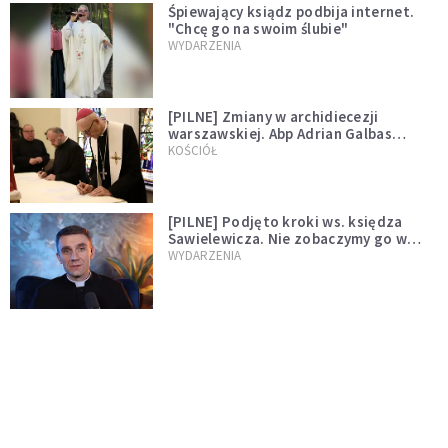
Śpiewający ksiądz podbija internet.
"Chcę go na swoim ślubie"
WYDARZENIA
[PILNE] Zmiany w archidiecezji
warszawskiej. Abp Adrian Galbas
wręczył dekrety nowym proboszczom
KOŚCIÓŁ
[PILNE] Podjęto kroki ws. księdza
Sawielewicza. Nie zobaczymy go w
mediach
WYDARZENIA