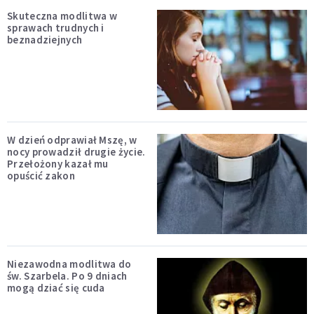
Skuteczna modlitwa w
sprawach trudnych i
beznadziejnych
W dzień odprawiał Mszę, w
nocy prowadził drugie życie.
Przełożony kazał mu
opuścić zakon
Niezawodna modlitwa do
św. Szarbela. Po 9 dniach
mogą dziać się cuda