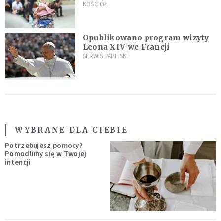
"Masowy ogień przeciwko
KOŚCIÓŁ
najeźdźcom!"
Opublikowano program wizyty
Leona XIV we Francji
SERWIS PAPIESKI
WYBRANE DLA CIEBIE
Potrzebujesz pomocy?
Pomodlimy się w Twojej
intencji