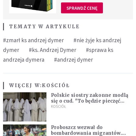
SPRAWDŹ CENĘ
TEMATY W ARTYKULE
#zmarł ks andrzej dymer
#nie żyje ks andrzej
dymer
#ks. Andrzej Dymer
#sprawa ks
andrzeja dymera
#andrzej dymer
WIĘCEJ W:
KOŚCIÓŁ
Polskie siostry zakonne modlą
się o cud. "To będzie pieczęć
Pana Boga dla naszej wiary"
KOŚCIÓŁ
Proboszcz wezwał do
bombardowania migrantów.