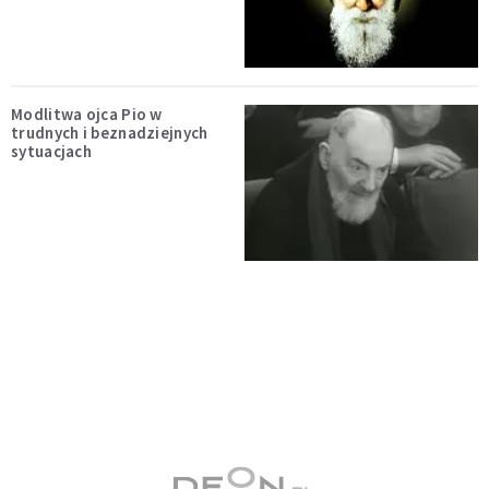
Modlitwa ojca Pio w
trudnych i beznadziejnych
sytuacjach