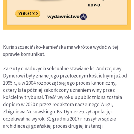
Kuria szczecińsko-kamieńska ma wkrótce wydać w tej
sprawie komunikat.
Zarzuty o nadużycia seksualne stawiane ks. Andrzejowy
Dymerowi były znane jego przełożonym kościelnym już od
1995 r., a w 2004 rozpoczął się jego proces kanoniczny,
cztery lata później zakończony uznaniem winy przez
kościelny trybunał. Treść wyroku upubliczniona została
dopiero w 2020 r. przez redaktora naczelnego Więzi,
Zbigniewa Nosowskiego. Ks. Dymer złożył apelację i
oczekiwał na wyrok. 31 grudnia 2017 r. ruszył w sądzie
archidiecezji gdańskiej proces drugiej instancji.