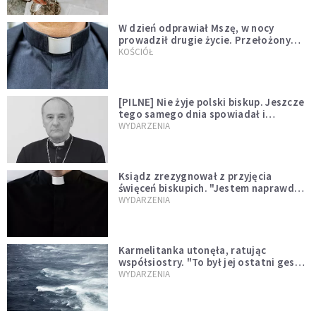
W dzień odprawiał Mszę, w nocy
prowadził drugie życie. Przełożony
kazał mu opuścić zakon
KOŚCIÓŁ
[PILNE] Nie żyje polski biskup. Jeszcze
tego samego dnia spowiadał i
sprawował Mszę świętą
WYDARZENIA
Ksiądz zrezygnował z przyjęcia
święceń biskupich. "Jestem naprawdę
niegodny"
WYDARZENIA
Karmelitanka utonęła, ratując
współsiostry. "To był jej ostatni gest
miłości"
WYDARZENIA