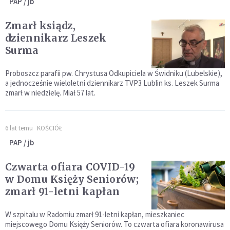
PAP / jb
Zmarł ksiądz,
dziennikarz Leszek
Surma
Proboszcz parafii pw. Chrystusa Odkupiciela w Świdniku (Lubelskie),
a jednocześnie wieloletni dziennikarz TVP3 Lublin ks. Leszek Surma
zmarł w niedzielę. Miał 57 lat.
6 lat temu
KOŚCIÓŁ
PAP / jb
Czwarta ofiara COVID-19
w Domu Księży Seniorów;
zmarł 91-letni kapłan
W szpitalu w Radomiu zmarł 91-letni kapłan, mieszkaniec
miejscowego Domu Księży Seniorów. To czwarta ofiara koronawirusa