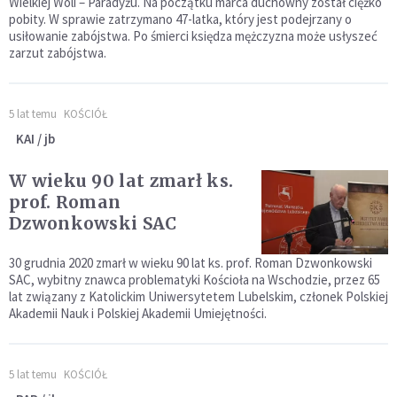
Wielkiej Woli – Paradyżu. Na początku marca duchowny został ciężko
pobity. W sprawie zatrzymano 47-latka, który jest podejrzany o
usiłowanie zabójstwa. Po śmierci księdza mężczyzna może usłyszeć
zarzut zabójstwa.
5 lat temu
KOŚCIÓŁ
KAI / jb
W wieku 90 lat zmarł ks.
prof. Roman
Dzwonkowski SAC
30 grudnia 2020 zmarł w wieku 90 lat ks. prof. Roman Dzwonkowski
SAC, wybitny znawca problematyki Kościoła na Wschodzie, przez 65
lat związany z Katolickim Uniwersytetem Lubelskim, członek Polskiej
Akademii Nauk i Polskiej Akademii Umiejętności.
5 lat temu
KOŚCIÓŁ