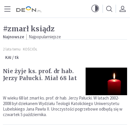
Przejdź do menu głównego
Przejdź do treści
#zmarł ksiądz
Najnowsze
Najpopularniejsze
2 lata temu
KOŚCIÓŁ
KAI / tk
Nie żyje ks. prof. dr hab.
Jerzy Pałucki. Miał 68 lat
W wieku 68 lat zmarł ks. prof. dr hab. Jerzy Pałucki. W latach 2002-
2008 był dziekanem Wydziału Teologii Katolickiego Uniwersytetu
Lubelskiego Jana Pawła II. Uroczystości pogrzebowe odbędą się w
czwartek 5 października.