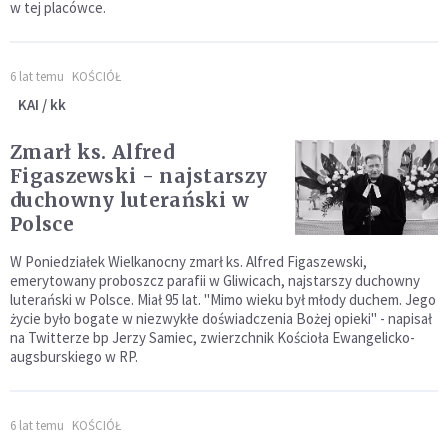
w tej placówce.
6 lat temu
KOŚCIÓŁ
KAI / kk
Zmarł ks. Alfred
Figaszewski - najstarszy
duchowny luterański w
Polsce
W Poniedziałek Wielkanocny zmarł ks. Alfred Figaszewski,
emerytowany proboszcz parafii w Gliwicach, najstarszy duchowny
luterański w Polsce. Miał 95 lat. "Mimo wieku był młody duchem. Jego
życie było bogate w niezwykłe doświadczenia Bożej opieki" - napisał
na Twitterze bp Jerzy Samiec, zwierzchnik Kościoła Ewangelicko-
augsburskiego w RP.
6 lat temu
KOŚCIÓŁ