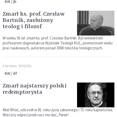
KAI / jb
Zmarł ks. prof. Czesław
Bartnik, zasłużony
teolog i filozof
W wieku 91 lat zmarł ks. prof. Czesław Bartnik. Był wieloletnim
profesorem dogmatyki na Wydziale Teologii KUL, promotorem wielu
prac naukowych, autorem ponad 3000 tekstów teologicznych.
6 lat temu
KOŚCIÓŁ
KAI / df
Zmarł najstarszy polski
redemptorysta
Miał 99 lat, odszedł w 81. roku życia zakonnego i 75. roku kapłaństwa.
Wieczny odpoczynek racz mu dać, Panie!