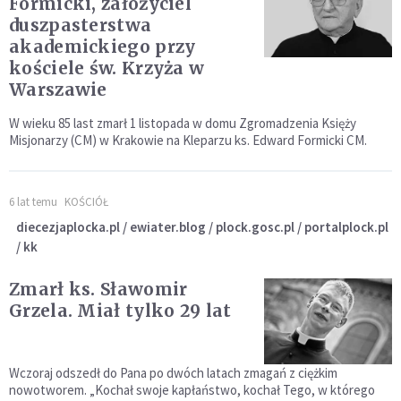
Formicki, założyciel
duszpasterstwa
akademickiego przy
kościele św. Krzyża w
Warszawie
W wieku 85 last zmarł 1 listopada w domu Zgromadzenia Księży
Misjonarzy (CM) w Krakowie na Kleparzu ks. Edward Formicki CM.
6 lat temu
KOŚCIÓŁ
diecezjaplocka.pl / ewiater.blog / plock.gosc.pl / portalplock.pl
/ kk
Zmarł ks. Sławomir
Grzela. Miał tylko 29 lat
Wczoraj odszedł do Pana po dwóch latach zmagań z ciężkim
nowotworem. „Kochał swoje kapłaństwo, kochał Tego, w którego