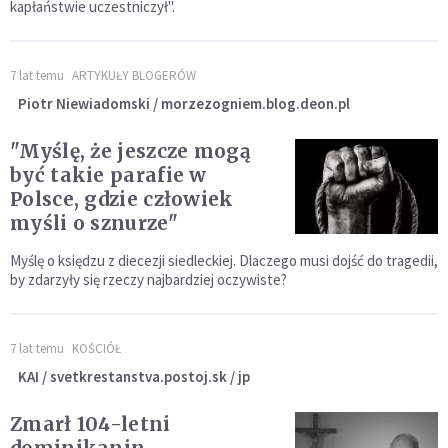
kapłaństwie uczestniczył".
7 lat temu
ARTYKUŁY BLOGERÓW
Piotr Niewiadomski / morzezogniem.blog.deon.pl
"Myślę, że jeszcze mogą
być takie parafie w
Polsce, gdzie człowiek
myśli o sznurze"
Myślę o księdzu z diecezji siedleckiej. Dlaczego musi dojść do tragedii,
by zdarzyły się rzeczy najbardziej oczywiste?
7 lat temu
KOŚCIÓŁ
KAI / svetkrestanstva.postoj.sk / jp
Zmarł 104-letni
dominikanin.