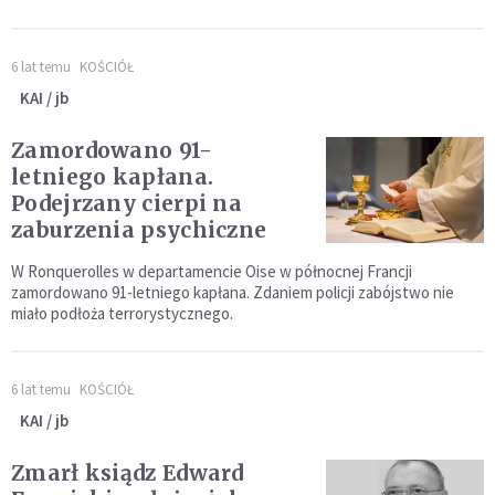
6 lat temu
KOŚCIÓŁ
KAI / jb
Zamordowano 91-
letniego kapłana.
Podejrzany cierpi na
zaburzenia psychiczne
W Ronquerolles w departamencie Oise w północnej Francji
zamordowano 91-letniego kapłana. Zdaniem policji zabójstwo nie
miało podłoża terrorystycznego.
6 lat temu
KOŚCIÓŁ
KAI / jb
Zmarł ksiądz Edward