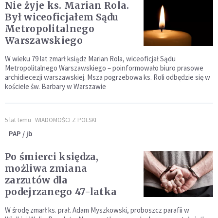
Nie żyje ks. Marian Rola.
Był wiceoficjałem Sądu
Metropolitalnego
Warszawskiego
W wieku 79 lat zmarł ksiądz Marian Rola, wiceoficjał Sądu
Metropolitalnego Warszawskiego – poinformowało biuro prasowe
archidiecezji warszawskiej. Msza pogrzebowa ks. Roli odbędzie się w
kościele św. Barbary w Warszawie
5 lat temu
WIADOMOŚCI Z POLSKI
PAP / jb
Po śmierci księdza,
możliwa zmiana
zarzutów dla
podejrzanego 47-latka
W środę zmarł ks. prał. Adam Myszkowski, proboszcz parafii w