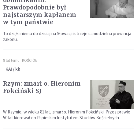
Prawdopodobnie był
najstarszym kapłanem
w tym państwie
To dzięki niemu do dzisiaj na Słowacji istnieje samodzielna prowincja
zakonu.
8 lat temu
KOŚCIÓŁ
KAI / kk
Rzym: zmarł o. Hieronim
Fokciński SJ
W Rzymie, w wieku 81 lat, zmarł o. Hieronim Fokciński. Przez prawie
50 lat kierował on Papieskim Instytutem Studiów Kościelnych.