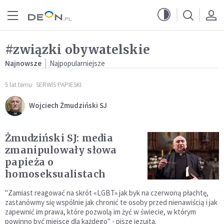
Przejdź do menu głównego
Przejdź do treści
#związki obywatelskie
Najnowsze
Najpopularniejsze
5 lat temu
SERWIS PAPIESKI
Wojciech Żmudziński SJ
Żmudziński SJ: media
zmanipulowały słowa
papieża o
homoseksualistach
"Zamiast reagować na skrót «LGBT» jak byk na czerwoną płachtę,
zastanówmy się wspólnie jak chronić te osoby przed nienawiścią i jak
zapewnić im prawa, które pozwolą im żyć w świecie, w którym
powinno być miejsce dla każdego" - pisze jezuita.