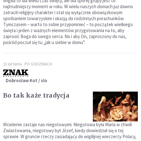
Wigilia to dla wielu czas święty, ale dla sporej grupy jest to
najtrudniejszy moment w roku. W wielu naszych domach już dawno
zatracił religijny charakter i stał się wyłącznie obowiązkowym
spotkaniem towarzyskim i okazją do rodzinnych porachunków.
Tymczasem – warto to sobie przypomnieć – to początek wielkiego
święta i jeden z ważnych elementów przygotowania na to, aby
zaprosić Boga do swego serca. No i aby On, zaproszony do nas,
pośród poczuł się tu „jak u siebie w domu”.
11 lat temu
PO GODZINACH
Dobrosław Kot / slo
Bo tak każe tradycja
Wcielenie zastaje nas niegotowymi. Niegotowa była Maria w chwili
Zwiastowania, niegotowy był Józef, kiedy dowiedział się o tej
sprawie. W gruncie rzeczy zasiadający do wigilijnej wieczerzy Polacy,