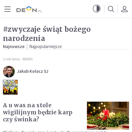
Przejdź do menu głównego
Przejdź do treści
#zwyczaje świąt bożego
narodzenia
Najnowsze
Najpopularniejsze
1 rok temu
WIARA
Jakub Kołacz SJ
A u was na stole
wigilijnym będzie karp
czy świnka?