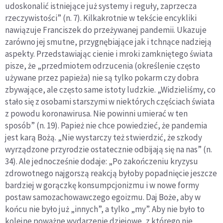
udoskonalić istniejące już systemy i reguły, zaprzecza
rzeczywistości” (n. 7). Kilkakrotnie w tekście encykliki
nawiązuje Franciszek do przeżywanej pandemii. Ukazuje
zarówno jej smutne, przygnębiające jak i tchnące nadzieją
aspekty. Przedstawiając cienie i mroki zamkniętego świata
pisze, że „przedmiotem odrzucenia (określenie często
używane przez papieża) nie są tylko pokarm czy dobra
zbywające, ale często same istoty ludzkie. „Widzieliśmy, co
stało się z osobami starszymi w niektórych częściach świata
z powodu koronawirusa. Nie powinni umierać w ten
sposób” (n. 19). Papież nie chce powiedzieć, że pandemia
jest karą Bożą. „Nie wystarczy też stwierdzić, że szkody
wyrządzone przyrodzie ostatecznie odbijają się na nas” (n.
34). Ale jednocześnie dodaje: „Po zakończeniu kryzysu
zdrowotnego najgorszą reakcją byłoby popadnięcie jeszcze
bardziej w gorączkę konsumpcjonizmu i w nowe formy
postaw samozachowawczego egoizmu. Daj Boże, aby w
końcu nie było już „innych”, a tylko „my”. Aby nie było to
kolejne poważne wydarzenie dziejowe, z którego nie