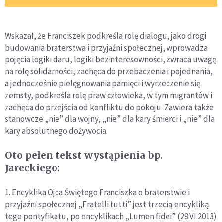
Wskazał, że Franciszek podkreśla rolę dialogu, jako drogi
budowania braterstwa i przyjaźni społecznej, wprowadza
pojęcia logiki daru, logiki bezinteresowności, zwraca uwagę
na rolę solidarności, zachęca do przebaczenia i pojednania,
a jednocześnie pielęgnowania pamięci i wyrzeczenie się
zemsty, podkreśla rolę praw człowieka, w tym migrantów i
zachęca do przejścia od konfliktu do pokoju. Zawiera także
stanowcze „nie” dla wojny, „nie” dla kary śmierci i „nie” dla
kary absolutnego dożywocia.
Oto pełen tekst wystąpienia bp.
Jareckiego:
1. Encyklika Ojca Świętego Franciszka o braterstwie i
przyjaźni społecznej „Fratelli tutti” jest trzecią encykliką
tego pontyfikatu, po encyklikach „Lumen fidei” (29.VI.2013)