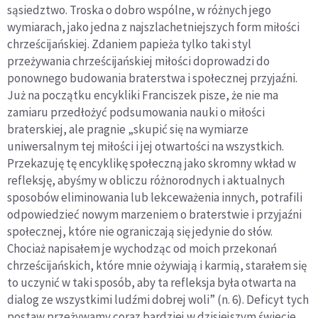
sąsiedztwo. Troska o dobro wspólne, w różnych jego
wymiarach, jako jedna z najszlachetniejszych form miłości
chrześcijańskiej. Zdaniem papieża tylko taki styl
przeżywania chrześcijańskiej miłości doprowadzi do
ponownego budowania braterstwa i społecznej przyjaźni.
Już na początku encykliki Franciszek pisze, że nie ma
zamiaru przedłożyć podsumowania nauki o miłości
braterskiej, ale pragnie „skupić się na wymiarze
uniwersalnym tej miłości i jej otwartości na wszystkich.
Przekazuję tę encyklikę społeczną jako skromny wkład w
refleksję, abyśmy w obliczu różnorodnych i aktualnych
sposobów eliminowania lub lekceważenia innych, potrafili
odpowiedzieć nowym marzeniem o braterstwie i przyjaźni
społecznej, które nie ograniczają się jedynie do słów.
Chociaż napisałem je wychodząc od moich przekonań
chrześcijańskich, które mnie ożywiają i karmią, starałem się
to uczynić w taki sposób, aby ta refleksja była otwarta na
dialog ze wszystkimi ludźmi dobrej woli” (n. 6). Deficyt tych
postaw przeżywamy coraz bardziej w dzisiejszym świecie.