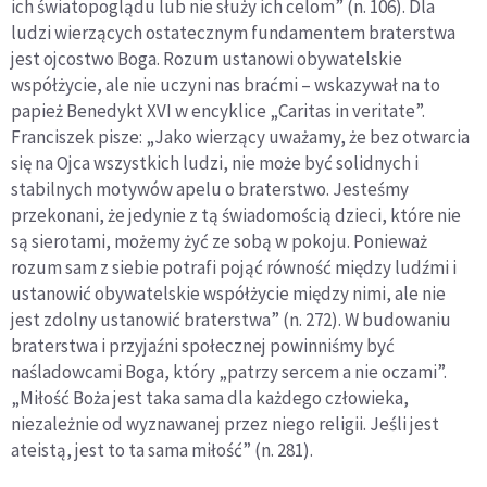
ich światopoglądu lub nie służy ich celom” (n. 106). Dla
ludzi wierzących ostatecznym fundamentem braterstwa
jest ojcostwo Boga. Rozum ustanowi obywatelskie
współżycie, ale nie uczyni nas braćmi – wskazywał na to
papież Benedykt XVI w encyklice „Caritas in veritate”.
Franciszek pisze: „Jako wierzący uważamy, że bez otwarcia
się na Ojca wszystkich ludzi, nie może być solidnych i
stabilnych motywów apelu o braterstwo. Jesteśmy
przekonani, że jedynie z tą świadomością dzieci, które nie
są sierotami, możemy żyć ze sobą w pokoju. Ponieważ
rozum sam z siebie potrafi pojąć równość między ludźmi i
ustanowić obywatelskie współżycie między nimi, ale nie
jest zdolny ustanowić braterstwa” (n. 272). W budowaniu
braterstwa i przyjaźni społecznej powinniśmy być
naśladowcami Boga, który „patrzy sercem a nie oczami”.
„Miłość Boża jest taka sama dla każdego człowieka,
niezależnie od wyznawanej przez niego religii. Jeśli jest
ateistą, jest to ta sama miłość” (n. 281).