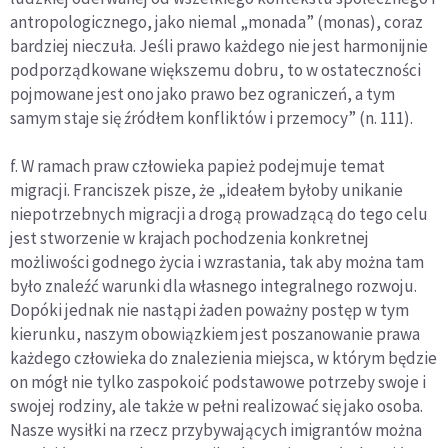
antropologicznego, jako niemal „monada” (monas), coraz
bardziej nieczuła. Jeśli prawo każdego nie jest harmonijnie
podporządkowane większemu dobru, to w ostateczności
pojmowane jest ono jako prawo bez ograniczeń, a tym
samym staje się źródłem konfliktów i przemocy” (n. 111).
f. W ramach praw człowieka papież podejmuje temat
migracji. Franciszek pisze, że „ideałem byłoby unikanie
niepotrzebnych migracji a drogą prowadzącą do tego celu
jest stworzenie w krajach pochodzenia konkretnej
możliwości godnego życia i wzrastania, tak aby można tam
było znaleźć warunki dla własnego integralnego rozwoju.
Dopóki jednak nie nastąpi żaden poważny postęp w tym
kierunku, naszym obowiązkiem jest poszanowanie prawa
każdego człowieka do znalezienia miejsca, w którym będzie
on mógł nie tylko zaspokoić podstawowe potrzeby swoje i
swojej rodziny, ale także w pełni realizować się jako osoba.
Nasze wysiłki na rzecz przybywających imigrantów można