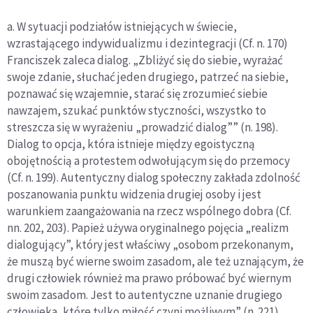
a. W sytuacji podziałów istniejących w świecie,
wzrastającego indywidualizmu i dezintegracji (Cf. n. 170)
Franciszek zaleca dialog. „Zbliżyć się do siebie, wyrażać
swoje zdanie, słuchać jeden drugiego, patrzeć na siebie,
poznawać się wzajemnie, starać się zrozumieć siebie
nawzajem, szukać punktów styczności, wszystko to
streszcza się w wyrażeniu „prowadzić dialog”” (n. 198).
Dialog to opcja, która istnieje między egoistyczną
obojętnością a protestem odwołującym się do przemocy
(Cf. n. 199). Autentyczny dialog społeczny zakłada zdolność
poszanowania punktu widzenia drugiej osoby i jest
warunkiem zaangażowania na rzecz wspólnego dobra (Cf.
nn. 202, 203). Papież używa oryginalnego pojęcia „realizm
dialogujący”, który jest właściwy „osobom przekonanym,
że muszą być wierne swoim zasadom, ale też uznającym, że
drugi człowiek również ma prawo próbować być wiernym
swoim zasadom. Jest to autentyczne uznanie drugiego
człowieka, które tylko miłość czyni możliwym” (n. 221).