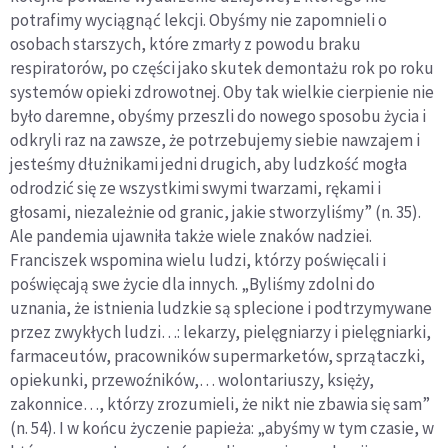
potrafimy wyciągnąć lekcji. Obyśmy nie zapomnieli o
osobach starszych, które zmarły z powodu braku
respiratorów, po części jako skutek demontażu rok po roku
systemów opieki zdrowotnej. Oby tak wielkie cierpienie nie
było daremne, obyśmy przeszli do nowego sposobu życia i
odkryli raz na zawsze, że potrzebujemy siebie nawzajem i
jesteśmy dłużnikami jedni drugich, aby ludzkość mogła
odrodzić się ze wszystkimi swymi twarzami, rękami i
głosami, niezależnie od granic, jakie stworzyliśmy” (n. 35).
Ale pandemia ujawniła także wiele znaków nadziei.
Franciszek wspomina wielu ludzi, którzy poświęcali i
poświęcają swe życie dla innych. „Byliśmy zdolni do
uznania, że istnienia ludzkie są splecione i podtrzymywane
przez zwykłych ludzi…: lekarzy, pielęgniarzy i pielęgniarki,
farmaceutów, pracowników supermarketów, sprzątaczki,
opiekunki, przewoźników,… wolontariuszy, księży,
zakonnice…, którzy zrozumieli, że nikt nie zbawia się sam”
(n. 54). I w końcu życzenie papieża: „abyśmy w tym czasie, w