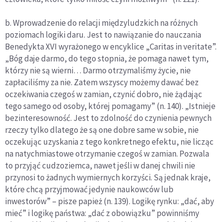
b. Wprowadzenie do relacji międzyludzkich na różnych
poziomach logiki daru. Jest to nawiązanie do nauczania
Benedykta XVI wyrażonego w encyklice „Caritas in veritate”.
„Bóg daje darmo, do tego stopnia, że pomaga nawet tym,
którzy nie są wierni… Darmo otrzymaliśmy życie, nie
zapłaciliśmy za nie. Zatem wszyscy możemy dawać bez
oczekiwania czegoś w zamian, czynić dobro, nie żądając
tego samego od osoby, której pomagamy” (n. 140). „Istnieje
bezinteresowność. Jest to zdolność do czynienia pewnych
rzeczy tylko dlatego że są one dobre same w sobie, nie
oczekując uzyskania z tego konkretnego efektu, nie licząc
na natychmiastowe otrzymanie czegoś w zamian. Pozwala
to przyjąć cudzoziemca, nawet jeśli w danej chwili nie
przynosi to żadnych wymiernych korzyści. Są jednak kraje,
które chcą przyjmować jedynie naukowców lub
inwestorów” – pisze papież (n. 139). Logikę rynku: „dać, aby
mieć” i logikę państwa: „dać z obowiązku” powinniśmy