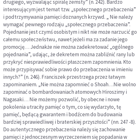
drugiego, wyzwalając spiralę zemsty” (n. 242). Bardzo
interesującym jest temat tzw. „społecznego przebaczenia”
i podtrzymywania pamięci doznanych krzywd. „ Nie należy
wymagać pewnego rodzaju „społecznego przebaczenia”.
Pojednanie jest czymś osobistym i nikt nie może narzucić go
całemu społeczeństwu, nawet jeżeli ma za zadanie jego
promocję… Jednakże nie można zadekretować „ogólnego
pojednania”, udając, że dekretem można zabliźnić rany lub
przykryć niesprawiedliwości płaszczem zapomnienia. Kto
może przypisywać sobie prawo do przebaczenia w imieniu
innych?” (n. 246). Franciszek przestrzega przez łatwym
zapominaniem. „Nie można zapomnieć o Shoah…Nie wolno
zapominać o bombardowaniach atomowych Hiroszimy i
Nagasaki… Nie możemy pozwolić, by obecne i nowe
pokolenia utraciły pamięć o tym, co się wydarzyło, tę
pamięć, będącą gwarantem i bodźcem do budowania
bardziej sprawiedliwej i braterskiej przyszłości” (nn. 247 -8).
Do autentycznego przebaczenia należy się zachowanie
pamięci z jednoczesnym wyrzeczeniem się popadania w