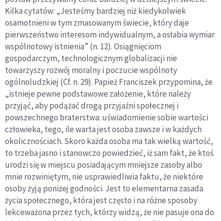
Kilka cytatów: „Jesteśmy bardziej niż kiedykolwiek
osamotnieni w tym zmasowanym świecie, który daje
pierwszeństwo interesom indywidualnym, a osłabia wymiar
wspólnotowy istnienia” (n. 12). Osiągnięciom
gospodarczym, technologicznym globalizacji nie
towarzyszy rozwój moralny i poczucie wspólnoty
ogólnoludzkiej (Cf. n. 29). Papież Franciszek przypomina, że
„istnieje pewne podstawowe założenie, które należy
przyjąć, aby podążać drogą przyjaźni społecznej i
powszechnego braterstwa: uświadomienie sobie wartości
człowieka, tego, ile warta jest osoba zawsze i w każdych
okolicznościach. Skoro każda osoba ma tak wielką wartość,
to trzeba jasno i stanowczo powiedzieć, iż sam fakt, że ktoś
urodzi się w miejscu posiadającym mniejsze zasoby albo
mnie rozwiniętym, nie usprawiedliwia faktu, że niektóre
osoby żyją poniżej godności. Jest to elementarna zasada
życia społecznego, która jest często i na różne sposoby
lekceważona przez tych, którzy widzą, że nie pasuje ona do