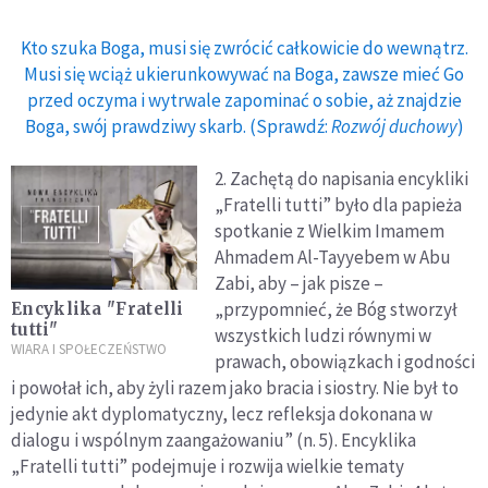
Kto szuka Boga, musi się zwrócić całkowicie do wewnątrz.
Musi się wciąż ukierunkowywać na Boga, zawsze mieć Go
przed oczyma i wytrwale zapominać o sobie, aż znajdzie
Boga, swój prawdziwy skarb. (Sprawdź:
Rozwój duchowy
)
2. Zachętą do napisania encykliki
„Fratelli tutti” było dla papieża
spotkanie z Wielkim Imamem
Ahmadem Al-Tayyebem w Abu
Zabi, aby – jak pisze –
„przypomnieć, że Bóg stworzył
Encyklika "Fratelli
tutti"
wszystkich ludzi równymi w
WIARA I SPOŁECZEŃSTWO
prawach, obowiązkach i godności
i powołał ich, aby żyli razem jako bracia i siostry. Nie był to
jedynie akt dyplomatyczny, lecz refleksja dokonana w
dialogu i wspólnym zaangażowaniu” (n. 5). Encyklika
„Fratelli tutti” podejmuje i rozwija wielkie tematy