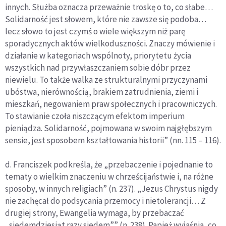
innych. Służba oznacza przeważnie troskę o to, co słabe…
Solidarność jest słowem, które nie zawsze się podoba…
lecz słowo to jest czymś o wiele większym niż parę
sporadycznych aktów wielkoduszności. Znaczy mówienie i
działanie w kategoriach wspólnoty, priorytetu życia
wszystkich nad przywłaszczaniem sobie dóbr przez
niewielu. To także walka ze strukturalnymi przyczynami
ubóstwa, nierównością, brakiem zatrudnienia, ziemi i
mieszkań, negowaniem praw społecznych i pracowniczych.
To stawianie czoła niszczącym efektom imperium
pieniądza. Solidarność, pojmowana w swoim najgłębszym
sensie, jest sposobem kształtowania historii” (nn. 115 – 116).
d. Franciszek podkreśla, że „przebaczenie i pojednanie to
tematy o wielkim znaczeniu w chrześcijaństwie i, na różne
sposoby, w innych religiach” (n. 237). „Jezus Chrystus nigdy
nie zachęcał do podsycania przemocy i nietolerancji… Z
drugiej strony, Ewangelia wymaga, by przebaczać
„siedemdziesiąt razy siedem”” (n. 238). Papież wyjaśnia, co