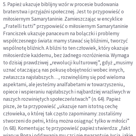
5. Papież ukazuje biblijny wzór w procesie budowania
braterstwa i przyjaźni społecznej. Jest to przypowieść o
miłosiernym Samarytaninie. Zamieszczając w encyklice
„Fratelli tutti” przypowieść o miłosiernym Samarytaninie
Franciszek ukazuje panaceum na bolączki i problemy
współczesnego świata: mamy stawać się bliźnimi, tworzyć
wspólnotę bliźnich. A bliźni to ten człowiek, który okazuje
miłosierdzie każdemu, bez żadnego rozróżnienia. Wymaga
to dzisiaj prawdziwej „rewolucji kulturowej”, gdyż „musimy
uznać otaczającą nas pokusę obojętności wobec innych,
zwłaszcza najsłabszych…, rozwinęliśmy się pod wieloma
aspektami, ale jesteśmy analfabetami w towarzyszeniu,
opiece i wspieraniu najsłabszych i najbardziej wrażliwych w
naszych rozwiniętych społeczeństwach” (n. 64). Papież
pisze, że ta przypowieść „ukazuje nam istotną cechę
człowieka, o której tak często zapominamy: zostaliśmy
stworzeni do pełni, którą można osiągnąć tylko w miłości”
(n. 68). Komentując tę przypowieść papież stwierdza: „fakt
wiary w Boga i oddawania mu czci nie gwarantuje życia, jakie