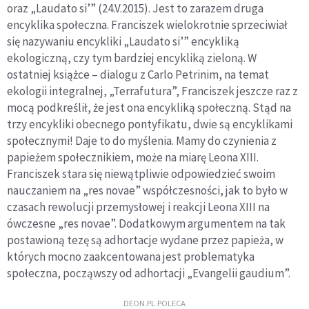
oraz „Laudato si’” (24.V.2015). Jest to zarazem druga
encyklika społeczna. Franciszek wielokrotnie sprzeciwiał
się nazywaniu encykliki „Laudato si’” encykliką
ekologiczną, czy tym bardziej encykliką zieloną. W
ostatniej książce – dialogu z Carlo Petrinim, na temat
ekologii integralnej, „Terrafutura”, Franciszek jeszcze raz z
mocą podkreślił, że jest ona encykliką społeczną. Stąd na
trzy encykliki obecnego pontyfikatu, dwie są encyklikami
społecznymi! Daje to do myślenia. Mamy do czynienia z
papieżem społecznikiem, może na miarę Leona XIII.
Franciszek stara się niewątpliwie odpowiedzieć swoim
nauczaniem na „res novae” współczesności, jak to było w
czasach rewolucji przemysłowej i reakcji Leona XIII na
ówczesne „res novae”. Dodatkowym argumentem na tak
postawioną tezę są adhortacje wydane przez papieża, w
których mocno zaakcentowana jest problematyka
społeczna, począwszy od adhortacji „Evangelii gaudium”.
DEON.PL POLECA