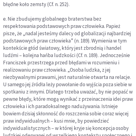
błędne koło zemsty (Cf. n. 252).
e. Nie zbudujemy globalnego braterstwa bez
respektowania podstawowych praw człowieka. Papież
pisze, że „nadal jesteśmy dalecy od globalizacji najbardziej
podstawowych praw człowieka” (n. 189). Wymienia w tym
kontekście głód światowy, który jest zbrodnią i handel
ludźmi – kolejna hańba ludzkości (Cf. n. 189). Jednocześnie
Franciszek przestrzega przed błędami w rozumieniu i
realizowaniu praw człowieka. „Osoba ludzka, z jej
niezbywalnymi prawami, jest naturalnie otwarta na relacje.
U samego jej źródła leży powołanie do wyjścia poza siebie w
spotkaniu z innymi. Dlatego trzeba uważać, by nie popaść w
pewne błędy, które mogą wynikać z przeinaczenia idei praw
człowieka i ich paradoksalnego nadużywania. Istnieje
bowiem dzisiaj skłonność do roszczenia sobie coraz więcej
praw indywidualnych – kusi mnie, by powiedzieć
indywidualistycznych – w której kryje się koncepcja osoby
ludzkiej oderwanej od wszelkiego kontekstu społecznego i