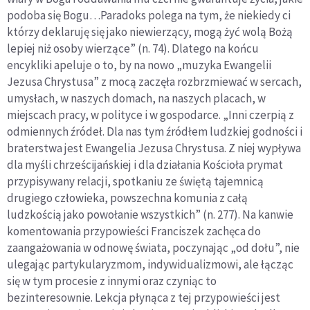
podoba się Bogu…Paradoks polega na tym, że niekiedy ci
którzy deklaruję się jako niewierzący, mogą żyć wolą Bożą
lepiej niż osoby wierzące” (n. 74). Dlatego na końcu
encykliki apeluje o to, by na nowo „muzyka Ewangelii
Jezusa Chrystusa” z mocą zaczęła rozbrzmiewać w sercach,
umysłach, w naszych domach, na naszych placach, w
miejscach pracy, w polityce i w gospodarce. „Inni czerpią z
odmiennych źródeł. Dla nas tym źródłem ludzkiej godności i
braterstwa jest Ewangelia Jezusa Chrystusa. Z niej wypływa
dla myśli chrześcijańskiej i dla działania Kościoła prymat
przypisywany relacji, spotkaniu ze świętą tajemnicą
drugiego człowieka, powszechna komunia z całą
ludzkością jako powołanie wszystkich” (n. 277). Na kanwie
komentowania przypowieści Franciszek zachęca do
zaangażowania w odnowę świata, poczynając „od dołu”, nie
ulegając partykularyzmom, indywidualizmowi, ale łącząc
się w tym procesie z innymi oraz czyniąc to
bezinteresownie. Lekcja płynąca z tej przypowieści jest