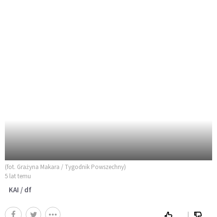
(fot. Grażyna Makara / Tygodnik Powszechny)
5 lat temu
KAI / df