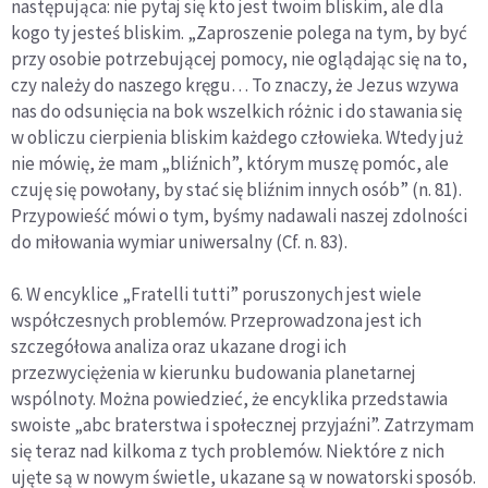
następująca: nie pytaj się kto jest twoim bliskim, ale dla
kogo ty jesteś bliskim. „Zaproszenie polega na tym, by być
przy osobie potrzebującej pomocy, nie oglądając się na to,
czy należy do naszego kręgu… To znaczy, że Jezus wzywa
nas do odsunięcia na bok wszelkich różnic i do stawania się
w obliczu cierpienia bliskim każdego człowieka. Wtedy już
nie mówię, że mam „bliźnich”, którym muszę pomóc, ale
czuję się powołany, by stać się bliźnim innych osób” (n. 81).
Przypowieść mówi o tym, byśmy nadawali naszej zdolności
do miłowania wymiar uniwersalny (Cf. n. 83).
6. W encyklice „Fratelli tutti” poruszonych jest wiele
współczesnych problemów. Przeprowadzona jest ich
szczegółowa analiza oraz ukazane drogi ich
przezwyciężenia w kierunku budowania planetarnej
wspólnoty. Można powiedzieć, że encyklika przedstawia
swoiste „abc braterstwa i społecznej przyjaźni”. Zatrzymam
się teraz nad kilkoma z tych problemów. Niektóre z nich
ujęte są w nowym świetle, ukazane są w nowatorski sposób.