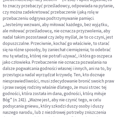
to znaczy przebaczyć prześladowcy, odpowiada na pytanie,
czy można zadekretować przebaczenie i jaką rolę w
przebaczeniu odgrywa podtrzymywanie pamięci.
„Jesteśmy wezwani, aby miłować każdego, bez wyjątku,
ale miłować prześladowcę, nie oznacza przyzwolenia, aby
nadal takim pozostawał czy żeby myślał, że to co czyni, jest
dopuszczalne. Przeciwnie, kochać go właściwie, to starać
się na różne sposoby, by zaniechał ciemiężenia; to odebrać
mu tę władzę, której nie potrafi używać, i która go oszpeca
jako człowieka. Przebaczenie nie oznacza pozwalania na
dalsze pogwałcania godności własnej i innych, ani na to, by
przestępca nadal wyrządzał krzywdę. Ten, kto doznaje
niesprawiedliwości, musi zdecydowanie bronić swoich praw
i praw swojej rodziny właśnie dlatego, że musi strzec tej
godności, która została im dana, godności, którą miłuje
Bóg” (n. 241). „Ważne jest, aby nie czynić tego, w celu
podsycania gniewu, który szkodzi duszy osoby i duszy
naszego narodu, lub z niezdrowej potrzeby zniszczenia