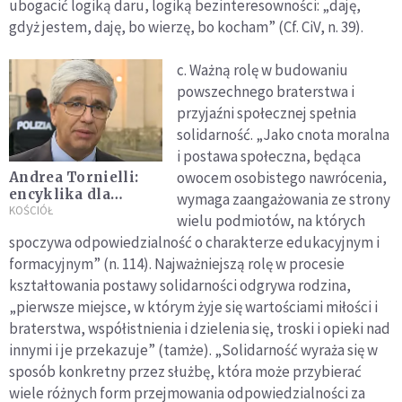
ubogacić logiką daru, logiką bezinteresowności: „daję,
gdyż jestem, daję, bo wierzę, bo kocham” (Cf. CiV, n. 39).
c. Ważną rolę w budowaniu
powszechnego braterstwa i
przyjaźni społecznej spełnia
solidarność. „Jako cnota moralna
i postawa społeczna, będąca
owocem osobistego nawrócenia,
Andrea Tornielli:
encyklika dla
wymaga zaangażowania ze strony
wszystkich braci i
KOŚCIÓŁ
wielu podmiotów, na których
sióstr
spoczywa odpowiedzialność o charakterze edukacyjnym i
formacyjnym” (n. 114). Najważniejszą rolę w procesie
kształtowania postawy solidarności odgrywa rodzina,
„pierwsze miejsce, w którym żyje się wartościami miłości i
braterstwa, współistnienia i dzielenia się, troski i opieki nad
innymi i je przekazuje” (tamże). „Solidarność wyraża się w
sposób konkretny przez służbę, która może przybierać
wiele różnych form przejmowania odpowiedzialności za