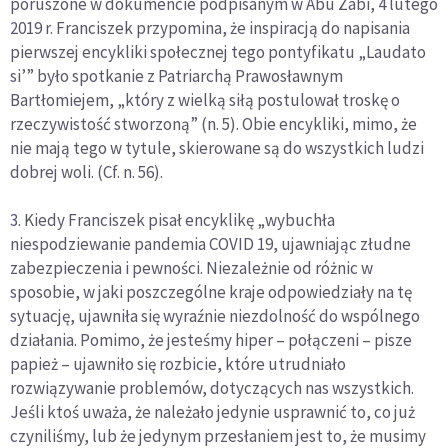
poruszone w dokumencie podpisanym w Abu Zabi, 4 lutego
2019 r. Franciszek przypomina, że inspiracją do napisania
pierwszej encykliki społecznej tego pontyfikatu „Laudato
si’” było spotkanie z Patriarchą Prawosławnym
Bartłomiejem, „który z wielką siłą postulował troskę o
rzeczywistość stworzoną” (n. 5). Obie encykliki, mimo, że
nie mają tego w tytule, skierowane są do wszystkich ludzi
dobrej woli. (Cf. n. 56).
3. Kiedy Franciszek pisał encyklikę „wybuchła
niespodziewanie pandemia COVID 19, ujawniając złudne
zabezpieczenia i pewności. Niezależnie od różnic w
sposobie, w jaki poszczególne kraje odpowiedziały na tę
sytuację, ujawniła się wyraźnie niezdolność do wspólnego
działania. Pomimo, że jesteśmy hiper – połączeni – pisze
papież – ujawniło się rozbicie, które utrudniało
rozwiązywanie problemów, dotyczących nas wszystkich.
Jeśli ktoś uważa, że należało jedynie usprawnić to, co już
czyniliśmy, lub że jedynym przesłaniem jest to, że musimy