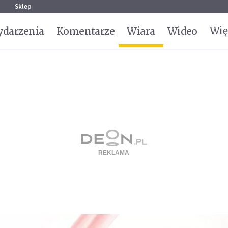
g
Sklep
Wię
darzenia
Komentarze
Wiara
Wideo