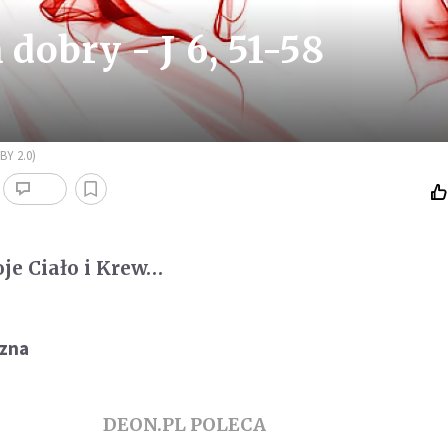
dobry - J 6, 51-58
BY 2.0)
je Ciało i Krew…
zna
DEON.PL POLECA