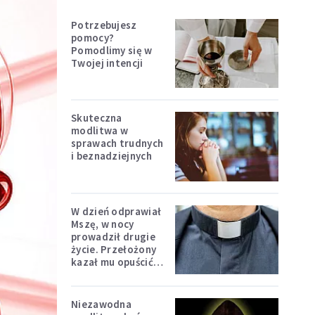
Potrzebujesz
pomocy?
Pomodlimy się w
Twojej intencji
Skuteczna
modlitwa w
sprawach trudnych
i beznadziejnych
W dzień odprawiał
Mszę, w nocy
prowadził drugie
życie. Przełożony
kazał mu opuścić
zakon
Niezawodna