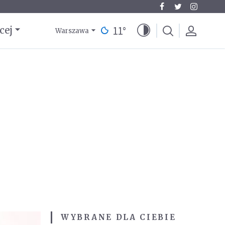
11
°
cej
Warszawa
WYBRANE DLA CIEBIE