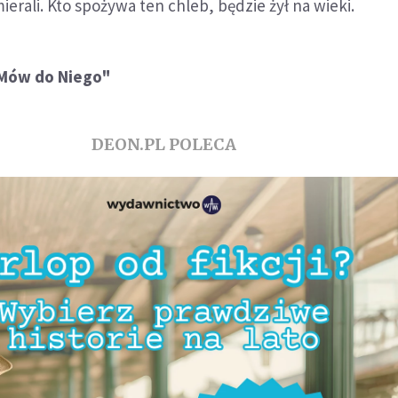
erali. Kto spożywa ten chleb, będzie żył na wieki.
"Mów do Niego"
DEON.PL POLECA