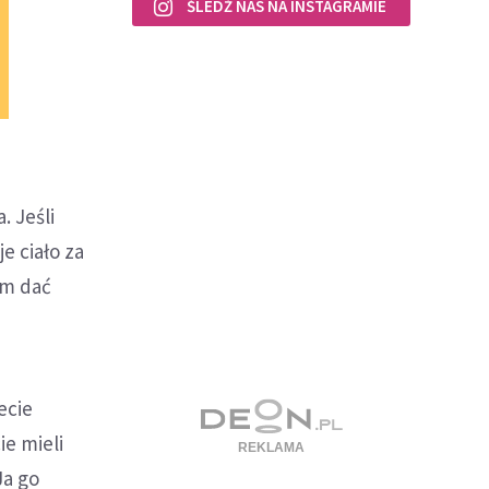
ŚLEDŹ NAS NA INSTAGRAMIE
. Jeśli
e ciało za
am dać
ecie
ie mieli
Ja go