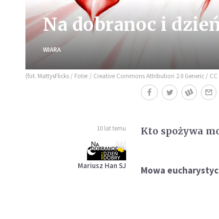
Na dobranoc i dzień 
WIARA
(fot. MattysFlicks / Foter / Creative Commons Attribution 2.0 Generic / CC 
10 lat temu
Kto spożywa mo
Mariusz Han SJ
Mowa eucharystyc