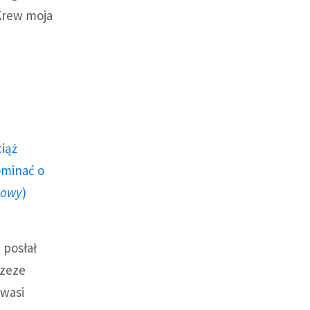
Krew moja
ciąż
ominać o
howy
)
 posłał
rzeze
 wasi