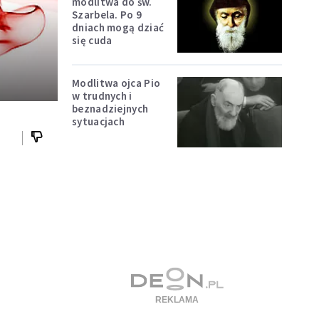
modlitwa do św.
Szarbela. Po 9
dniach mogą dziać
się cuda
Modlitwa ojca Pio
w trudnych i
beznadziejnych
sytuacjach