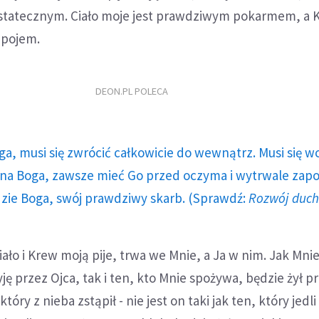
statecznym. Ciało moje jest prawdziwym pokarmem, a 
apojem.
DEON.PL POLECA
ga, musi się zwrócić całkowicie do wewnątrz. Musi się w
a Boga, zawsze mieć Go przed oczyma i wytrwale zap
dzie Boga, swój prawdziwy skarb. (Sprawdź:
Rozwój duc
ało i Krew moją pije, trwa we Mnie, a Ja w nim. Jak Mnie
żyję przez Ojca, tak i ten, kto Mnie spożywa, będzie żył p
który z nieba zstąpił - nie jest on taki jak ten, który jedli