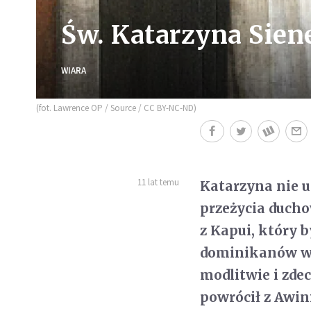
Św. Katarzyna Sien
WIARA
(fot. Lawrence OP / Source / CC BY-NC-ND)
11 lat temu
Katarzyna nie u
przeżycia ducho
z Kapui, który 
dominikanów we 
modlitwie i zd
powrócił z Awin