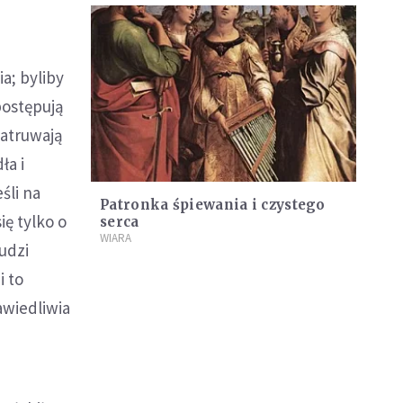
a; byliby
postępują
zatruwają
ła i
śli na
Patronka śpiewania i czystego
ię tylko o
serca
WIARA
udzi
i to
awiedliwia