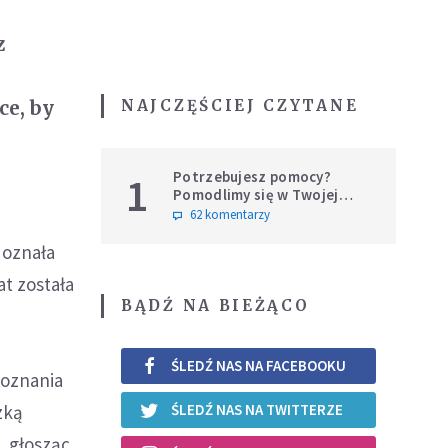
z
NAJCZĘŚCIEJ CZYTANE
ce, by
Potrzebujesz pomocy?
1
Pomodlimy się w Twojej
intencji
62 komentarzy
doznała
at została
BĄDŹ NA BIEŻĄCO
ŚLEDŹ NAS NA FACEBOOKU
doznania
zką
ŚLEDŹ NAS NA TWITTERZE
, głosząc