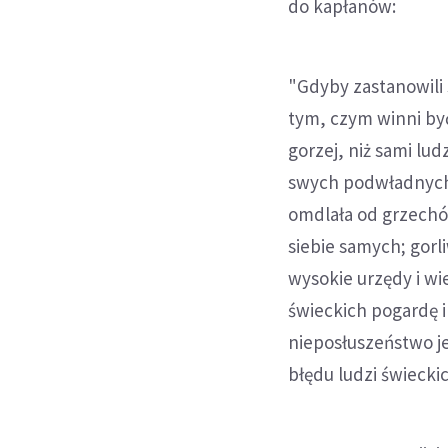
do kapłanów:
"Gdyby zastanowili 
tym, czym winni być
gorzej, niż sami lud
swych podwładnych, 
omdlała od grzechów 
siebie samych; gorliw
wysokie urzędy i wi
świeckich pogardę i
nieposłuszeństwo je
błędu ludzi świeckic