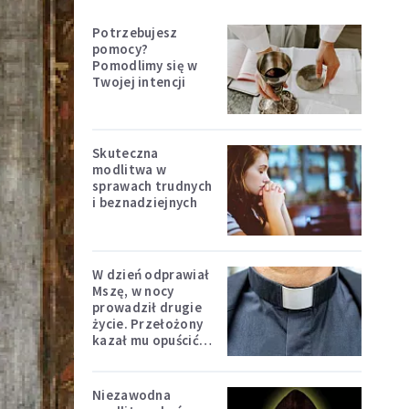
Potrzebujesz
pomocy?
Pomodlimy się w
Twojej intencji
Skuteczna
modlitwa w
sprawach trudnych
i beznadziejnych
W dzień odprawiał
Mszę, w nocy
prowadził drugie
życie. Przełożony
kazał mu opuścić
zakon
Niezawodna