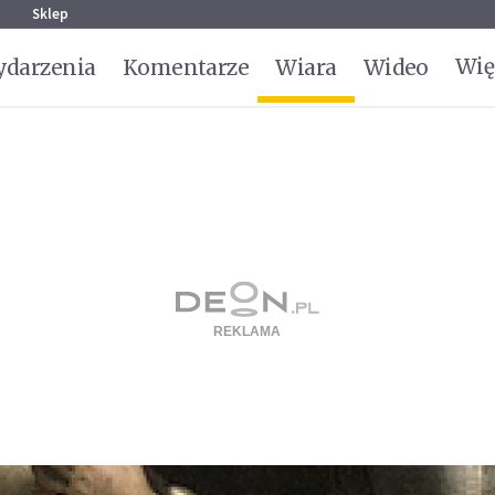
g
Sklep
Wię
darzenia
Komentarze
Wiara
Wideo