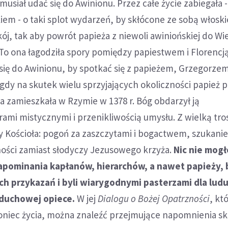
 musiał udać się do Awinionu. Przez całe życie zabiegała -
em - o taki splot wydarzeń, by skłócone ze sobą włoski
j, tak aby powrót papieża z niewoli awiniońskiej do W
 To ona łagodziła spory pomiędzy papiestwem i Florencj
 się do Awinionu, by spotkać się z papieżem, Grzegorzem
, gdy na skutek wielu sprzyjających okoliczności papież 
 zamieszkała w Rzymie w 1378 r. Bóg obdarzył ją
ami mistycznymi i przenikliwością umysłu. Z wielką tro
y Kościoła: pogoń za zaszczytami i bogactwem, szukani
ości zamiast słodyczy Jezusowego krzyża.
Nic nie mogł
pominania kapłanów, hierarchów, a nawet papieży, 
ch przykazań i byli wiarygodnymi pasterzami dla lud
duchowej opiece.
W jej
Dialogu o Bożej Opatrzności
, kt
niec życia, można znaleźć przejmujące napomnienia s