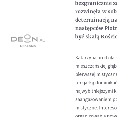
bezgranicznie z
rozwinęła w sobi
determinacją n
następców Piotra
być skałą Kości
Katarzyna urodziła s
mieszczańskiej głęb
pierwszej mistycznej
tercjarką dominikań
najwybitniejszymi 
zaangażowaniem poz
mistyczne. Intereso
organizowania nowe