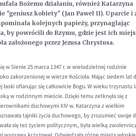
aufała Bożemu działaniu, również Katarzyna
e "geniusz kobiety" (Jan Paweł II). Uparcie i 
apominała kolejnych papieży, przynaglając
, by powrócili do Rzymu, gdzie jest ich miejs
oła założonego przez Jezusa Chrystusa.
ię w Sienie 25 marca 1347 r. w wielodzietnej rodzinie
oko zakorzenionej w wierze Kościoła. Mając siedem lat 
 łaski ofiarując się całkowicie Bogu. W wieku trzynastu l
ską w rodzinnym mieście. Dzięki temu zetknęła się z
kierownikami duchowymi XIV w. Katarzyna z wielkim
nawała tajniki życia duchowego, by zrozumieć swoje 
wała się też życiem politycznym, była wielką zwolennic
j wyprawy krzyżowej. Odwiedzała różne miasta włoskie