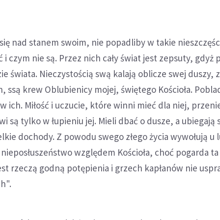
się nad stanem swoim, nie popadliby w takie nieszczęści
 i czym nie są. Przez nich cały świat jest zepsuty, gdyż 
zie świata. Nieczystością swą kalają oblicze swej duszy, 
ssą krew Oblubienicy mojej, świętego Kościoła. Poblad
ich. Miłość i uczucie, które winni mieć dla niej, przenie
i są tylko w łupieniu jej. Mieli dbać o dusze, a ubiegają s
elkie dochody. Z powodu swego złego życia wywołują u l
 nieposłuszeństwo względem Kościoła, choć pogarda ta 
st rzeczą godną potępienia i grzech kapłanów nie uspr
h".