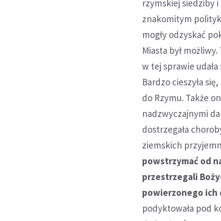
rzymskiej siedziby i
znakomitym polityki
mogły odzyskać pokó
Miasta był możliwy.
w tej sprawie udała
Bardzo cieszyła się
do Rzymu. Także ona
nadzwyczajnymi dar
dostrzegała chorob
ziemskich przyjemn
powstrzymać od na
przestrzegali Boży
powierzonego ich 
podyktowała pod ko