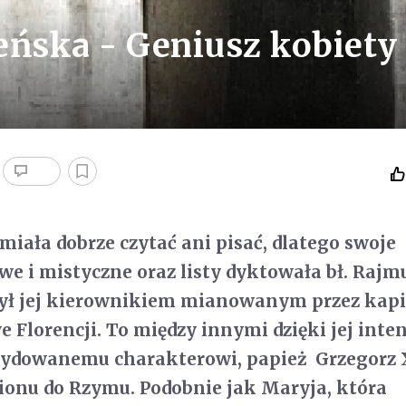
eńska - Geniusz kobiety
miała dobrze czytać ani pisać, dlatego swoje
we i mistyczne oraz listy dyktowała bł. Raj
był jej kierownikiem mianowanym przez kapi
Florencji. To między innymi dzięki jej int
ecydowanemu charakterowi, papież Grzegorz 
ionu do Rzymu. Podobnie jak Maryja, która