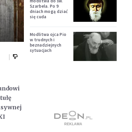
modlitwa do św.
Szarbela. Po 9
dniach mogą dziać
się cuda
Modlitwa ojca Pio
w trudnych i
beznadziejnych
sytuacjach
mundowi
tułę
ensywnej
XI