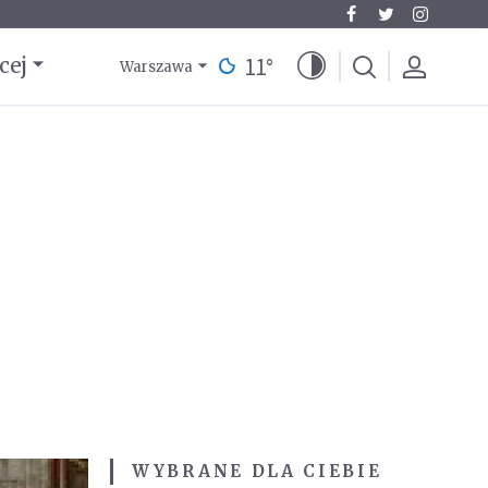
11
°
cej
Warszawa
WYBRANE DLA CIEBIE