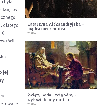
 a była
e księstwa
iecznego
Katarzyna Aleksandryjska –
ą, dlatego
mądra męczennica
 XI.
WIARA
powrócił
ską
e
o jej
by
u
óry
Święty Beda Czcigodny -
wykształcony mnich
kierowane
WIARA