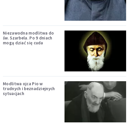
Niezawodna modlitwa do
św. Szarbela. Po 9 dniach
mogą dziać się cuda
Modlitwa ojca Pio w
trudnych i beznadziejnych
sytuacjach