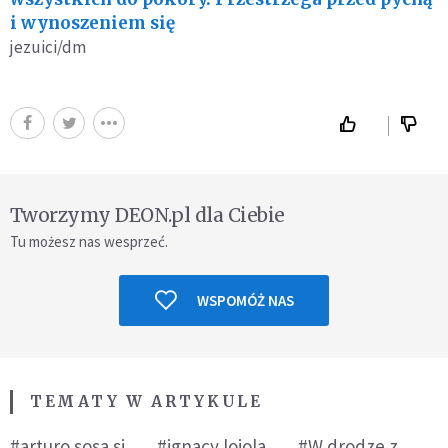
i wynoszeniem się
jezuici/dm
Tworzymy DEON.pl dla Ciebie
Tu możesz nas wesprzeć.
WSPOMÓŻ NAS
TEMATY W ARTYKULE
#arturo sosa sj
#ignacy lojola
#W drodze z