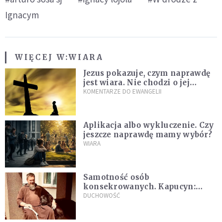
Ignacym
WIĘCEJ W:
WIARA
Jezus pokazuje, czym naprawdę
jest wiara. Nie chodzi o jej
wielkość
KOMENTARZE DO EWANGELII
Aplikacja albo wykluczenie. Czy
jeszcze naprawdę mamy wybór?
WIARA
Samotność osób
konsekrowanych. Kapucyn:
Życie w pojedynkę rzadko jest
DUCHOWOŚĆ
sielanką