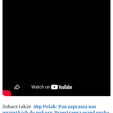
Zobacz także
Abp Polak: Pan zaprasza nas
wszystkich do pokory. Przestrzega przed pychą