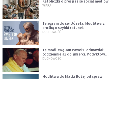
Katoliczki o presji i sile social mediów
WIARA
Telegram do św. Józefa. Modlitwa z
prośbą o szybki ratunek
DUCHOWOŚĆ
Tę modlitwę Jan Paweł II odmawiał
codziennie aż do śmierci. Podyktował
mu ją ojciec
DUCHOWOŚĆ
Modlitwa do Matki Bożej od spraw
niemożliwych. Odmawiaj ją, gdy
wszystko idzie źle
DUCHOWOŚĆ
Kościół wobec UFO. Wiara nie wyklucza
życia pozaziemskiego
KOŚCIÓŁ