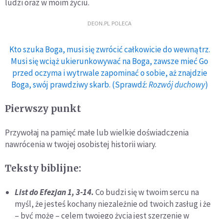
ludzi oraz w moim życiu.
DEON.PL POLECA
Kto szuka Boga, musi się zwrócić całkowicie do wewnątrz.
Musi się wciąż ukierunkowywać na Boga, zawsze mieć Go
przed oczyma i wytrwale zapominać o sobie, aż znajdzie
Boga, swój prawdziwy skarb. (Sprawdź:
Rozwój duchowy
)
Pierwszy punkt
Przywołaj na pamięć małe lub wielkie doświadczenia
nawrócenia w twojej osobistej historii wiary.
Teksty biblijne:
List do Efezjan 1, 3-14.
Co budzi się w twoim sercu na
myśl, że jesteś kochany niezależnie od twoich zasług i że
– być może – celem twojego życia jest szerzenie w