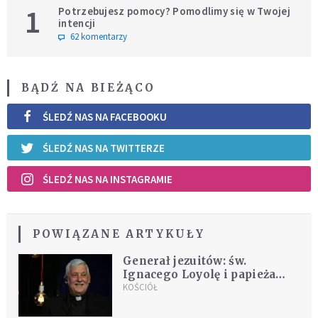
1
Potrzebujesz pomocy? Pomodlimy się w Twojej
intencji
62 komentarzy
BĄDŹ NA BIEŻĄCO
ŚLEDŹ NAS NA FACEBOOKU
ŚLEDŹ NAS NA TWITTERZE
ŚLEDŹ NAS NA INSTAGRAMIE
POWIĄZANE ARTYKUŁY
Generał jezuitów: św.
Ignacego Loyolę i papieża
Franciszka łączy reforma
KOŚCIÓŁ
Kościoła