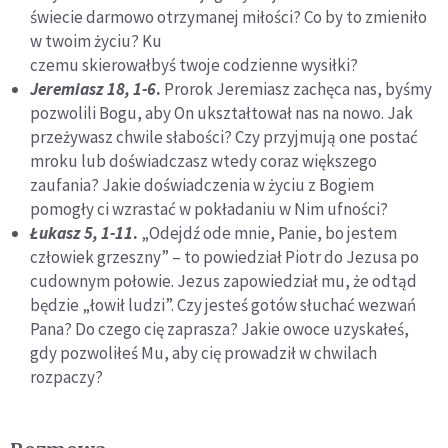
świecie darmowo otrzymanej miłości? Co by to zmieniło
w twoim życiu? Ku
czemu skierowałbyś twoje codzienne wysiłki?
Jeremiasz 18, 1-6
.
Prorok Jeremiasz zachęca nas, byśmy
pozwolili Bogu, aby On ukształtował nas na nowo. Jak
przeżywasz chwile słabości? Czy przyjmują one postać
mroku lub doświadczasz wtedy coraz większego
zaufania? Jakie doświadczenia w życiu z Bogiem
pomogły ci wzrastać w pokładaniu w Nim ufności?
Łukasz 5, 1-11
.
„Odejdź ode mnie, Panie, bo jestem
człowiek grzeszny” – to powiedział Piotr do Jezusa po
cudownym połowie. Jezus zapowiedział mu, że odtąd
będzie „łowił ludzi”. Czy jesteś gotów słuchać wezwań
Pana? Do czego cię zaprasza? Jakie owoce uzyskałeś,
gdy pozwoliłeś Mu, aby cię prowadził w chwilach
rozpaczy?