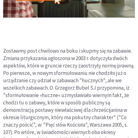
Zostawmy post chwilowo na boku i skupmy się na zabawie.
Zmiana przykazania ogłoszona w 2003 r. dotyczyła dwóch
aspektów, które w gruncie rzeczy zaostrzyły normę prawną.
Po pierwsze, w nowym sformułowaniu nie chodziło już o
urządzanie czy udział w zabawach "hucznych", ale we
wszelkich zabawach. O. Grzegorz Bubel SJ przypomina, iż
"sformułowanie »huczne« uzmysławiało wiernym fakt, że
chodzi tu o zabawy, które w sposób publiczny są
demonstracją postawy niewłaściwej dla chrześcijanina w
okresie liturgicznym, który ma pokutny charakter" ("Co
znaczy pościć", w: "Pięć słów Kościoła", Warszawa 2005, s.
107). Po wtóre, w świadomości wiernych oba okresy