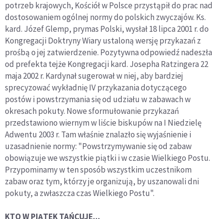
potrzeb krajowych, Kościół w Polsce przystąpił do prac nad
dostosowaniem ogólnej normy do polskich zwyczajów. Ks.
kard. Józef Glemp, prymas Polski, wysłał 18 lipca 2001 r. do
Kongregacji Doktryny Wiary ustaloną wersję przykazań z
prośbą o jej zatwierdzenie. Pozytywna odpowiedź nadeszła
od prefekta tejże Kongregacji kard. Josepha Ratzingera 22
maja 2002 r. Kardynał sugerował w niej, aby bardziej
sprecyzować wykładnię IV przykazania dotyczącego
postów i powstrzymania się od udziału w zabawach w
okresach pokuty. Nowe sformułowanie przykazań
przedstawiono wiernym w liście biskupów na I Niedzielę
Adwentu 2003 r. Tam właśnie znalazło się wyjaśnienie i
uzasadnienie normy: "Powstrzymywanie się od zabaw
obowiązuje we wszystkie piątki i w czasie Wielkiego Postu.
Przypominamy w ten sposób wszystkim uczestnikom
zabaw oraz tym, którzy je organizują, by uszanowali dni
pokuty, a zwłaszcza czas Wielkiego Postu".
KTO W PIĄTEK TAŃCUJE...