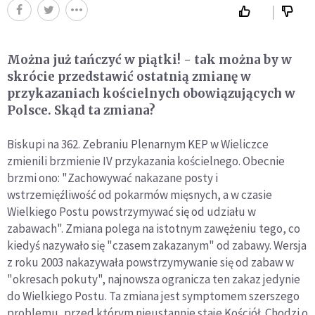
Można już tańczyć w piątki! - tak można by w
skrócie przedstawić ostatnią zmianę w
przykazaniach kościelnych obowiązujących w
Polsce. Skąd ta zmiana?
Biskupi na 362. Zebraniu Plenarnym KEP w Wieliczce
zmienili brzmienie IV przykazania kościelnego. Obecnie
brzmi ono: "Zachowywać nakazane posty i
wstrzemięźliwość od pokarmów mięsnych, a w czasie
Wielkiego Postu powstrzymywać się od udziału w
zabawach". Zmiana polega na istotnym zawężeniu tego, co
kiedyś nazywało się "czasem zakazanym" od zabawy. Wersja
z roku 2003 nakazywała powstrzymywanie się od zabaw w
"okresach pokuty", najnowsza ogranicza ten zakaz jedynie
do Wielkiego Postu. Ta zmiana jest symptomem szerszego
problemu, przed którym nieustannie staje Kościół. Chodzi o