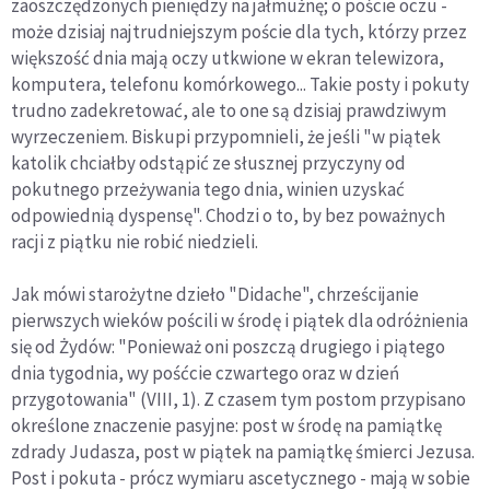
zaoszczędzonych pieniędzy na jałmużnę; o poście oczu -
może dzisiaj najtrudniejszym poście dla tych, którzy przez
większość dnia mają oczy utkwione w ekran telewizora,
komputera, telefonu komórkowego... Takie posty i pokuty
trudno zadekretować, ale to one są dzisiaj prawdziwym
wyrzeczeniem. Biskupi przypomnieli, że jeśli "w piątek
katolik chciałby odstąpić ze słusznej przyczyny od
pokutnego przeżywania tego dnia, winien uzyskać
odpowiednią dyspensę". Chodzi o to, by bez poważnych
racji z piątku nie robić niedzieli.
Jak mówi starożytne dzieło "Didache", chrześcijanie
pierwszych wieków pościli w środę i piątek dla odróżnienia
się od Żydów: "Ponieważ oni poszczą drugiego i piątego
dnia tygodnia, wy pośćcie czwartego oraz w dzień
przygotowania" (VIII, 1). Z czasem tym postom przypisano
określone znaczenie pasyjne: post w środę na pamiątkę
zdrady Judasza, post w piątek na pamiątkę śmierci Jezusa.
Post i pokuta - prócz wymiaru ascetycznego - mają w sobie