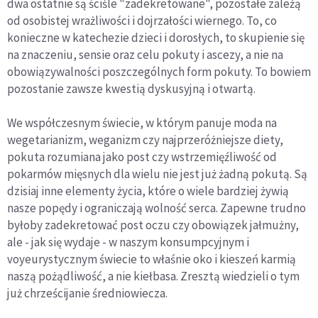
dwa ostatnie są ściśle "zadekretowane", pozostałe zależą
od osobistej wrażliwości i dojrzałości wiernego. To, co
konieczne w katechezie dzieci i dorosłych, to skupienie się
na znaczeniu, sensie oraz celu pokuty i ascezy, a nie na
obowiązywalności poszczególnych form pokuty. To bowiem
pozostanie zawsze kwestią dyskusyjną i otwartą.
We współczesnym świecie, w którym panuje moda na
wegetarianizm, weganizm czy najprzeróżniejsze diety,
pokuta rozumiana jako post czy wstrzemięźliwość od
pokarmów mięsnych dla wielu nie jest już żadną pokutą. Są
dzisiaj inne elementy życia, które o wiele bardziej żywią
nasze popędy i ograniczają wolność serca. Zapewne trudno
byłoby zadekretować post oczu czy obowiązek jałmużny,
ale - jak się wydaje - w naszym konsumpcyjnym i
voyeurystycznym świecie to właśnie oko i kieszeń karmią
naszą pożądliwość, a nie kiełbasa. Zresztą wiedzieli o tym
już chrześcijanie średniowiecza.