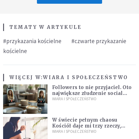
TEMATY W ARTYKULE
#przykazania kościelne
#czwarte przykazanie
kościelne
WIĘCEJ W:
WIARA I SPOŁECZEŃSTWO
Followers to nie przyjaciel. Oto
największe złudzenie social
mediów
WIARA I SPOŁECZEŃSTWO
W świecie pełnym chaosu
Kościół daje mi trzy rzeczy,
których wszystkim dziś bardzo
WIARA I SPOŁECZEŃSTWO
brakuje