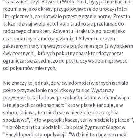
"zakazane", czyli Adwent i Wielki Post, były jednoznacznie
rozumiane jako okresy przygotowawcze do uroczystości
liturgicznych, co ułatwiało przestrzeganie normy. Zresztą
także i dzisiaj wielu katolikom trudno się przełamać do
radosnego charakteru Adwentu i traktują go raczej jako
czas pokutny niż radosny. Zamiast Adwentu czasem
zakazanym stały się wszystkie piątki miesiąca (z wyjątkiem
świątecznych), których pokutny charakter dotychczas
ograniczał się zasadniczo do postu czy wstrzemięźliwości
od pokarmów mięsnych.
Nie znaczy to jednak, że w świadomości wiernych istniało
pełne przyzwolenie na piątkowy taniec. Wystarczy
przywołać tutaj ludowe porzekadła, które wiele mówią o
istniejących przekonaniach: "kto w piątek tańcuje, a w
sobotę śpiewa, ten niech się w niedzielę nieszczęścia
spodziewa", "kto w piątek skacze, ten w niedzielę płacze!",
"nie rób z piątku niedzieli". Jak pisał Zygmunt Gloger w
"Encyklopedii staropolskiej": "W dzień ten bowiem męki