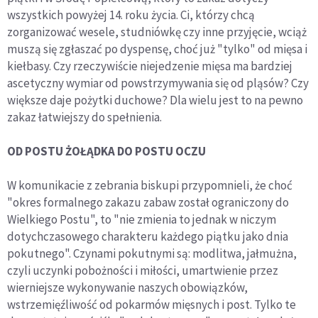
wszystkich powyżej 14. roku życia. Ci, którzy chcą
zorganizować wesele, studniówkę czy inne przyjęcie, wciąż
muszą się zgłaszać po dyspensę, choć już "tylko" od mięsa i
kiełbasy. Czy rzeczywiście niejedzenie mięsa ma bardziej
ascetyczny wymiar od powstrzymywania się od pląsów? Czy
większe daje pożytki duchowe? Dla wielu jest to na pewno
zakaz łatwiejszy do spełnienia.
OD POSTU ŻOŁĄDKA DO POSTU OCZU
W komunikacie z zebrania biskupi przypomnieli, że choć
"okres formalnego zakazu zabaw został ograniczony do
Wielkiego Postu", to "nie zmienia to jednak w niczym
dotychczasowego charakteru każdego piątku jako dnia
pokutnego". Czynami pokutnymi są: modlitwa, jałmużna,
czyli uczynki pobożności i miłości, umartwienie przez
wierniejsze wykonywanie naszych obowiązków,
wstrzemięźliwość od pokarmów mięsnych i post. Tylko te