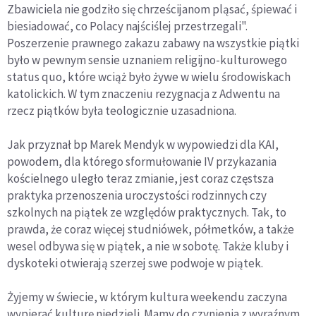
Zbawiciela nie godziło się chrześcijanom pląsać, śpiewać i
biesiadować, co Polacy najściślej przestrzegali".
Poszerzenie prawnego zakazu zabawy na wszystkie piątki
było w pewnym sensie uznaniem religijno-kulturowego
status quo, które wciąż było żywe w wielu środowiskach
katolickich. W tym znaczeniu rezygnacja z Adwentu na
rzecz piątków była teologicznie uzasadniona.
Jak przyznał bp Marek Mendyk w wypowiedzi dla KAI,
powodem, dla którego sformułowanie IV przykazania
kościelnego uległo teraz zmianie, jest coraz częstsza
praktyka przenoszenia uroczystości rodzinnych czy
szkolnych na piątek ze względów praktycznych. Tak, to
prawda, że coraz więcej studniówek, półmetków, a także
wesel odbywa się w piątek, a nie w sobotę. Także kluby i
dyskoteki otwierają szerzej swe podwoje w piątek.
Żyjemy w świecie, w którym kultura weekendu zaczyna
wypierać kulturę niedzieli. Mamy do czynienia z wyraźnym