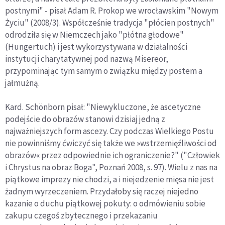
postnymi" - pisał Adam R. Prokop we wrocławskim "Nowym
Życiu" (2008/3). Współcześnie tradycja "płócien postnych"
odrodziła się w Niemczech jako "płótna głodowe"
(Hungertuch) i jest wykorzystywana w działalności
instytucji charytatywnej pod nazwą Misereor,
przypominając tym samym o związku między postem a
jałmużną.
Kard. Schönborn pisał: "Niewykluczone, że ascetyczne
podejście do obrazów stanowi dzisiaj jedną z
najważniejszych form ascezy. Czy podczas Wielkiego Postu
nie powinniśmy ćwiczyć się także we »wstrzemięźliwości od
obrazów« przez odpowiednie ich ograniczenie?" ("Człowiek
i Chrystus na obraz Boga", Poznań 2008, s. 97). Wielu z nas na
piątkowe imprezy nie chodzi, a i niejedzenie mięsa nie jest
żadnym wyrzeczeniem. Przydałoby się raczej niejedno
kazanie o duchu piątkowej pokuty: o odmówieniu sobie
zakupu czegoś zbytecznego i przekazaniu