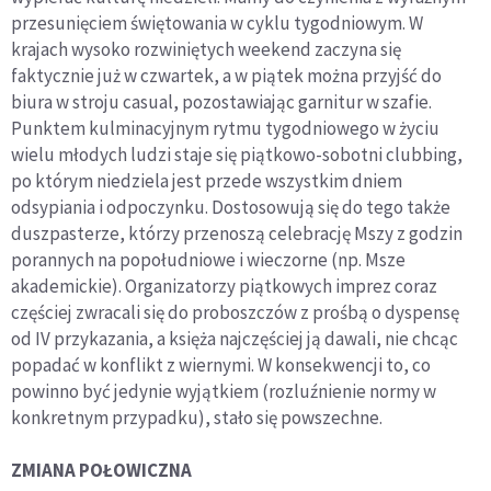
przesunięciem świętowania w cyklu tygodniowym. W
krajach wysoko rozwiniętych weekend zaczyna się
faktycznie już w czwartek, a w piątek można przyjść do
biura w stroju casual, pozostawiając garnitur w szafie.
Punktem kulminacyjnym rytmu tygodniowego w życiu
wielu młodych ludzi staje się piątkowo-sobotni clubbing,
po którym niedziela jest przede wszystkim dniem
odsypiania i odpoczynku. Dostosowują się do tego także
duszpasterze, którzy przenoszą celebrację Mszy z godzin
porannych na popołudniowe i wieczorne (np. Msze
akademickie). Organizatorzy piątkowych imprez coraz
częściej zwracali się do proboszczów z prośbą o dyspensę
od IV przykazania, a księża najczęściej ją dawali, nie chcąc
popadać w konflikt z wiernymi. W konsekwencji to, co
powinno być jedynie wyjątkiem (rozluźnienie normy w
konkretnym przypadku), stało się powszechne.
ZMIANA POŁOWICZNA