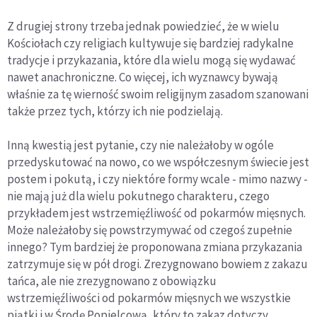
Z drugiej strony trzeba jednak powiedzieć, że w wielu
Kościołach czy religiach kultywuje się bardziej radykalne
tradycje i przykazania, które dla wielu mogą się wydawać
nawet anachroniczne. Co więcej, ich wyznawcy bywają
właśnie za tę wierność swoim religijnym zasadom szanowani
także przez tych, którzy ich nie podzielają.
Inną kwestią jest pytanie, czy nie należałoby w ogóle
przedyskutować na nowo, co we współczesnym świecie jest
postem i pokutą, i czy niektóre formy wcale - mimo nazwy -
nie mają już dla wielu pokutnego charakteru, czego
przykładem jest wstrzemięźliwość od pokarmów mięsnych.
Może należałoby się powstrzymywać od czegoś zupełnie
innego? Tym bardziej że proponowana zmiana przykazania
zatrzymuje się w pół drogi. Zrezygnowano bowiem z zakazu
tańca, ale nie zrezygnowano z obowiązku
wstrzemięźliwości od pokarmów mięsnych we wszystkie
piątki i w Środę Popielcową, który to zakaz dotyczy