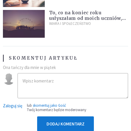
To, co na koniec roku
usłyszałam od moich uczniów,
idealnie tłumaczy nową
WIARA I SPOŁECZEŃSTWO
encyklikę Leona XIV
SKOMENTUJ ARTYKUŁ
Ona tańczy dla mnie w piątek
Zaloguj się
lub
skomentuj jako Gość
Twój komentarz będzie moderowany
DODAJ KOMENTARZ