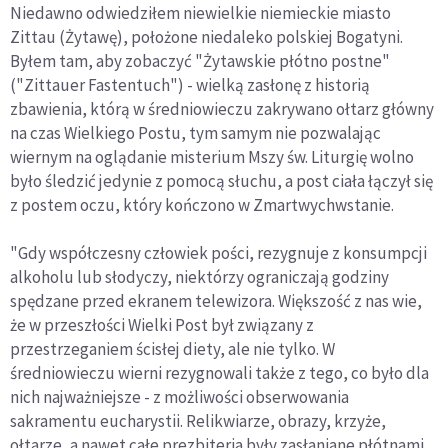
Niedawno odwiedziłem niewielkie niemieckie miasto
Zittau (Żytawę), położone niedaleko polskiej Bogatyni.
Byłem tam, aby zobaczyć "Żytawskie płótno postne"
("Zittauer Fastentuch") - wielką zasłonę z historią
zbawienia, którą w średniowieczu zakrywano ołtarz główny
na czas Wielkiego Postu, tym samym nie pozwalając
wiernym na oglądanie misterium Mszy św. Liturgię wolno
było śledzić jedynie z pomocą słuchu, a post ciała łączył się
z postem oczu, który kończono w Zmartwychwstanie.
"Gdy współczesny człowiek pości, rezygnuje z konsumpcji
alkoholu lub słodyczy, niektórzy ograniczają godziny
spędzane przed ekranem telewizora. Większość z nas wie,
że w przeszłości Wielki Post był związany z
przestrzeganiem ścisłej diety, ale nie tylko. W
średniowieczu wierni rezygnowali także z tego, co było dla
nich najważniejsze - z możliwości obserwowania
sakramentu eucharystii. Relikwiarze, obrazy, krzyże,
ołtarze, a nawet całe prezbiteria były zasłaniane płótnami