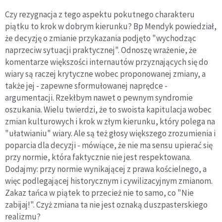
Czy rezygnacja z tego aspektu pokutnego charakteru
piątku to krok w dobrym kierunku? Bp Mendyk powiedział,
że decyzję o zmianie przykazania podjęto "wychodząc
naprzeciw sytuacji praktycznej". Odnoszę wrażenie, że
komentarze większości internautów przyznających się do
wiary są raczej krytyczne wobec proponowanej zmiany, a
także jej - zapewne sformułowanej naprędce -
argumentacji. Rzekłbym nawet o pewnym syndromie
oszukania. Wielu twierdzi, że to swoista kapitulacja wobec
zmian kulturowych i krok w złym kierunku, który polega na
"ułatwianiu" wiary. Ale są też głosy większego zrozumienia i
poparcia dla decyzji - mówiące, że nie ma sensu upierać się
przy normie, która faktycznie nie jest respektowana.
Dodajmy: przy normie wynikającej z prawa kościelnego, a
więc podlegającej historycznym i cywilizacyjnym zmianom.
Zakaz tańca w piątek to przecież nie to samo, co "Nie
zabijaj!". Czyż zmiana ta nie jest oznaką duszpasterskiego
realizmu?