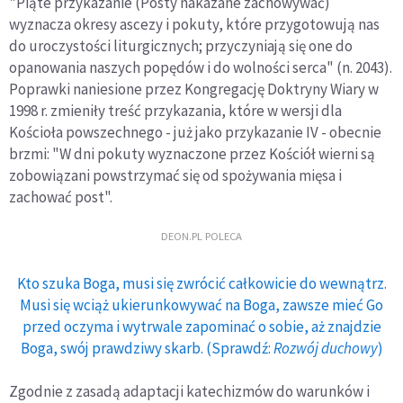
"Piąte przykazanie (Posty nakazane zachowywać)
wyznacza okresy ascezy i pokuty, które przygotowują nas
do uroczystości liturgicznych; przyczyniają się one do
opanowania naszych popędów i do wolności serca" (n. 2043).
Poprawki naniesione przez Kongregację Doktryny Wiary w
1998 r. zmieniły treść przykazania, które w wersji dla
Kościoła powszechnego - już jako przykazanie IV - obecnie
brzmi: "W dni pokuty wyznaczone przez Kościół wierni są
zobowiązani powstrzymać się od spożywania mięsa i
zachować post".
DEON.PL POLECA
Kto szuka Boga, musi się zwrócić całkowicie do wewnątrz.
Musi się wciąż ukierunkowywać na Boga, zawsze mieć Go
przed oczyma i wytrwale zapominać o sobie, aż znajdzie
Boga, swój prawdziwy skarb. (Sprawdź:
Rozwój duchowy
)
Zgodnie z zasadą adaptacji katechizmów do warunków i