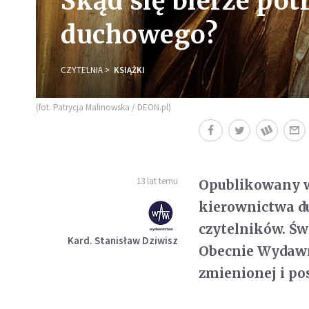
Skąd się bierze po
duchowego?
CZYTELNIA
KSIĄŻKI
(fot. Patrycja Malinowska / DEON.pl)
13 lat temu
Opublikowany w 
kierownictwa d
czytelników. Św
Kard. Stanisław Dziwisz
Obecnie Wydawn
zmienionej i po