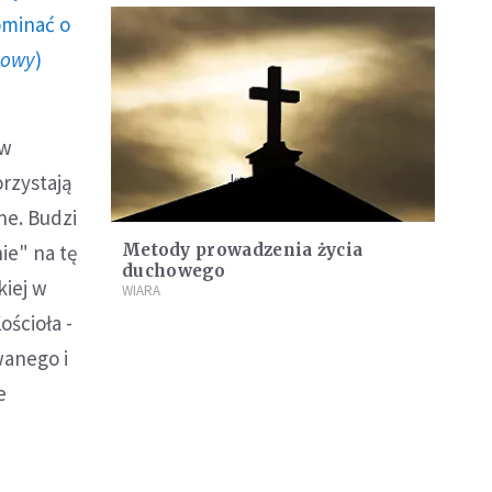
ominać o
howy
)
 w
orzystają
ne. Budzi
ie" na tę
Metody prowadzenia życia
duchowego
kiej w
WIARA
ościoła -
wanego i
e