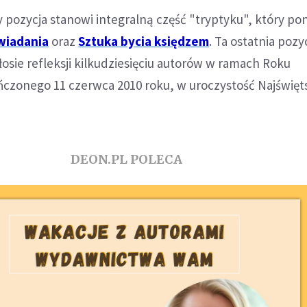
pozycja stanowi integralną część "tryptyku", który po
wiadania
oraz
Sztuka bycia księdzem
. Ta ostatnia pozy
kłosie refleksji kilkudziesięciu autorów w ramach Roku
ńczonego 11 czerwca 2010 roku, w uroczystość Najświę
DEON.PL POLECA