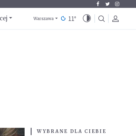
11
°
cej
Warszawa
WYBRANE DLA CIEBIE