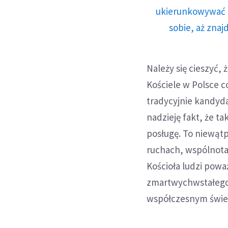
ukierunkowywać n
sobie, aż znaj
Należy się cieszyć,
Kościele w Polsce c
tradycyjnie kandyda
nadzieję fakt, że t
posługę. To niewątp
ruchach, wspólnotac
Kościoła ludzi pow
zmartwychwstałego 
współczesnym świe