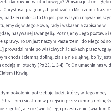
trzeba kierownictwa duchowego? Wpisana jest ona głęb
sa Chrystusa, pragnących podążać za Mistrzem z Nazare
y, nadziei i miłości to On jest pierwszym i najważniejsz
ujemy się w Jego słowa, rady i wskazania zapisane w
ędze, nazywanej Ewangelią. Poznajemy Jego postawę i s
ie sprawy. To On jest naszym Pasterzem i do Niego odno
...] prowadzi mnie po właściwych ścieżkach przez wzglą
bym chodził ciemną doliną, zła się nie ulęknę, bo Ty jest
ka dodają mi otuchy (Ps 23, 1. 3-4). To On umacnia nas w 
iałem i Krwią.
dym pokoleniu potrzebuje ludzi, którzy w Jego mocy i 
 braciom i siostrom w przejściu przez ciemną dolinę św
nie zagubić, ale rozświetlić jego przestrzenie światłem 