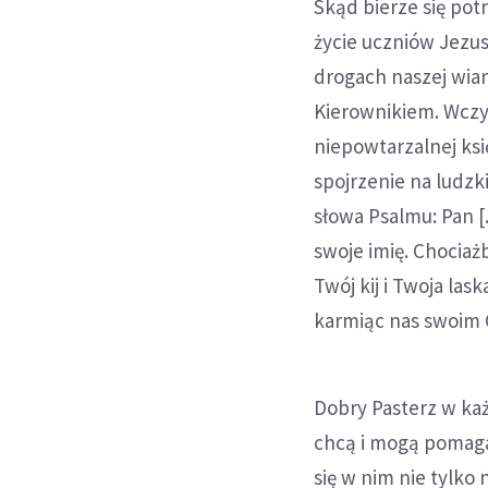
Skąd bierze się po
życie uczniów Jezu
drogach naszej wiar
Kierownikiem. Wczyt
niepowtarzalnej ksi
spojrzenie na ludzk
słowa Psalmu: Pan [
swoje imię. Chociaż
Twój kij i Twoja las
karmiąc nas swoim C
Dobry Pasterz w każ
chcą i mogą pomagać
się w nim nie tylko 