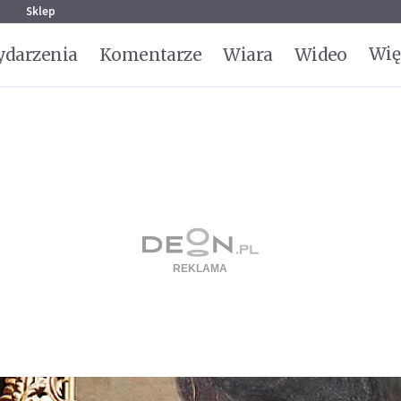
g
Sklep
Wię
darzenia
Komentarze
Wiara
Wideo