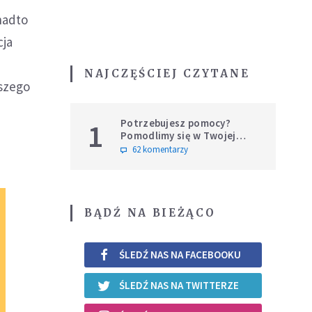
nadto
cja
NAJCZĘŚCIEJ CZYTANE
tszego
Potrzebujesz pomocy?
1
Pomodlimy się w Twojej
intencji
62 komentarzy
BĄDŹ NA BIEŻĄCO
ŚLEDŹ NAS NA FACEBOOKU
ŚLEDŹ NAS NA TWITTERZE