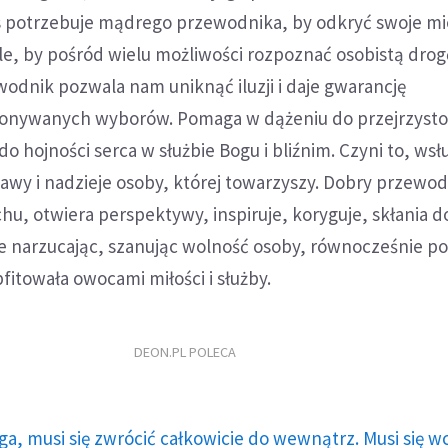
s potrzebuje mądrego przewodnika, by odkryć swoje mie
e, by pośród wielu możliwości rozpoznać osobistą drogę
wodnik pozwala nam uniknąć iluzji i daje gwarancję
onywanych wyborów. Pomaga w dążeniu do przejrzystoś
do hojności serca w służbie Bogu i bliźnim. Czyni to, ws
bawy i nadzieje osoby, której towarzyszy. Dobry przewo
u, otwiera perspektywy, inspiruje, koryguje, skłania do 
nie narzucając, szanując wolność osoby, równocześnie p
bfitowała owocami miłości i służby.
DEON.PL POLECA
ga, musi się zwrócić całkowicie do wewnątrz. Musi się w