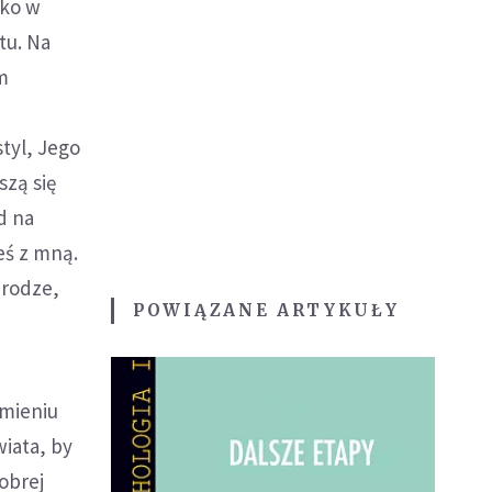
oko w
tu. Na
ym
tyl, Jego
szą się
d na
eś z mną.
drodze,
POWIĄZANE ARTYKUŁY
imieniu
iata, by
Dobrej