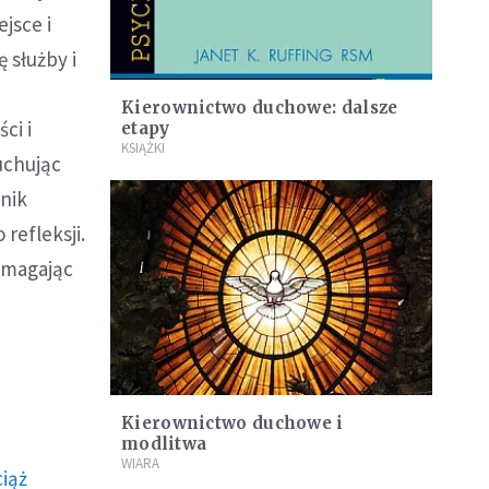
jsce i
 służby i
Kierownictwo duchowe: dalsze
ci i
etapy
KSIĄŻKI
łuchując
dnik
refleksji.
omagając
Kierownictwo duchowe i
modlitwa
WIARA
ciąż