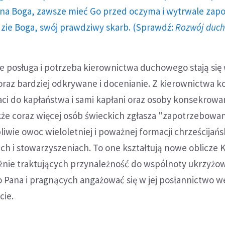
a Boga, zawsze mieć Go przed oczyma i wytrwale zap
dzie Boga, swój prawdziwy skarb. (Sprawdź:
Rozwój duc
 że posługa i potrzeba kierownictwa duchowego stają się
oraz bardziej odkrywane i docenianie. Z kierownictwa k
ci do kapłaństwa i sami kapłani oraz osoby konsekrowa
akże coraz więcej osób świeckich zgłasza "zapotrzebowan
liwie owoc wieloletniej i poważnej formacji chrześcijańs
h i stowarzyszeniach. To one kształtują nowe oblicze K
ażnie traktujących przynależność do wspólnoty ukrzyżo
Pana i pragnących angażować się w jej posłannictwo w
cie.