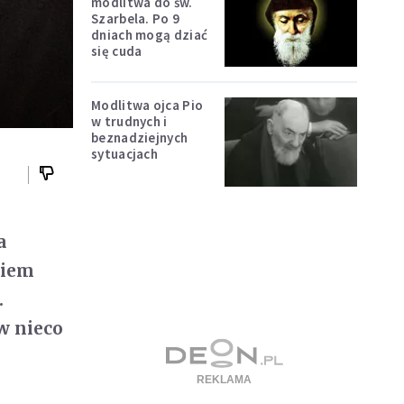
modlitwa do św.
Szarbela. Po 9
dniach mogą dziać
się cuda
Modlitwa ojca Pio
w trudnych i
beznadziejnych
sytuacjach
a
niem
.
w nieco