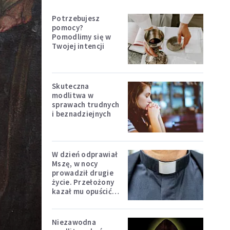
Potrzebujesz
pomocy?
Pomodlimy się w
Twojej intencji
Skuteczna
modlitwa w
sprawach trudnych
i beznadziejnych
W dzień odprawiał
Mszę, w nocy
prowadził drugie
życie. Przełożony
kazał mu opuścić
zakon
Niezawodna