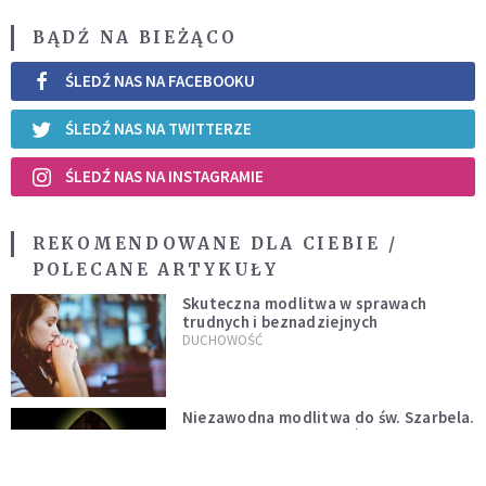
BĄDŹ NA BIEŻĄCO
ŚLEDŹ NAS NA FACEBOOKU
ŚLEDŹ NAS NA TWITTERZE
ŚLEDŹ NAS NA INSTAGRAMIE
REKOMENDOWANE DLA CIEBIE /
POLECANE ARTYKUŁY
Skuteczna modlitwa w sprawach
trudnych i beznadziejnych
DUCHOWOŚĆ
Niezawodna modlitwa do św. Szarbela.
Po 9 dniach mogą dziać się cuda
DUCHOWOŚĆ