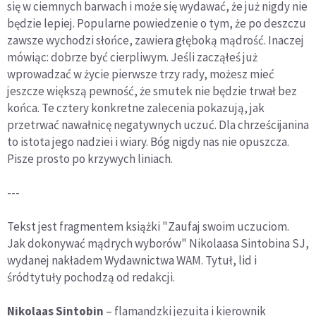
się w ciemnych barwach i może się wydawać, że już nigdy nie
będzie lepiej. Popularne powiedzenie o tym, że po deszczu
zawsze wychodzi słońce, zawiera głęboką mądrość. Inaczej
mówiąc: dobrze być cierpliwym. Jeśli zacząłeś już
wprowadzać w życie pierwsze trzy rady, możesz mieć
jeszcze większą pewność, że smutek nie będzie trwał bez
końca. Te cztery konkretne zalecenia pokazują, jak
przetrwać nawałnicę negatywnych uczuć. Dla chrześcijanina
to istota jego nadziei i wiary. Bóg nigdy nas nie opuszcza.
Pisze prosto po krzywych liniach.
---
Tekst jest fragmentem książki "Zaufaj swoim uczuciom.
Jak dokonywać mądrych wyborów" Nikolaasa Sintobina SJ,
wydanej nakładem Wydawnictwa WAM. Tytuł, lid i
śródtytuły pochodzą od redakcji.
Nikolaas Sintobin
– flamandzki jezuita i kierownik