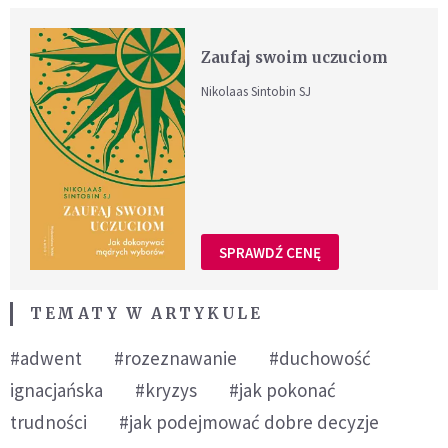
Zaufaj swoim uczuciom
Nikolaas Sintobin SJ
SPRAWDŹ CENĘ
TEMATY W ARTYKULE
#adwent
#rozeznawanie
#duchowość
ignacjańska
#kryzys
#jak pokonać
trudności
#jak podejmować dobre decyzje