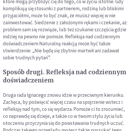
które mogą przybliżyć cię do tego, co w życiu istotne. Gdy
komplikują się stosunki z partnerem, rodziną lub bliskimi
przyjaciółmi, może to być znak, że musisz więcej w nie
zainwestować. Siedzenie z założonymi rękami i czekanie, aż
problem sam się rozwiąże, lub też szukanie szczęścia gdzie
indziej na pewno nie pomoże. Refleksja nad codziennym
doświadczeniem Naturalną reakcją może być także
stwierdzenie: „Nie będę się zbytnio martwił ani zadawał
sobie trudnych pytań”.
Sposób drugi. Refleksja nad codziennym
doświadczeniem
Druga rada Ignacego znowu idzie w przeciwnym kierunku.
Zachęca, by poświęcić więcej czasu na spojrzenie wstecz i
refleksję nad tym, co się wydarza. Pomoże ci to zrozumieć,
co naprawdę się dzieje, a także co w twoim stylu życia lub
otoczeniu przyczynia się do powstawania trudnych uczuć.
Podczas takiego przeglądu możesz także poszukać tego,