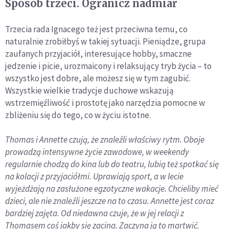
Sposób trzeci. Ogranicz nadmiar
Trzecia rada Ignacego też jest przeciwna temu, co
naturalnie zrobiłbyś w takiej sytuacji. Pieniądze, grupa
zaufanych przyjaciół, interesujące hobby, smaczne
jedzenie i picie, urozmaicony i relaksujący tryb życia – to
wszystko jest dobre, ale możesz się w tym zagubić.
Wszystkie wielkie tradycje duchowe wskazują
wstrzemięźliwość i prostotę jako narzędzia pomocne w
zbliżeniu się do tego, co w życiu istotne.
Thomas i Annette czują, że znaleźli właściwy rytm. Oboje
prowadzą intensywne życie zawodowe, w weekendy
regularnie chodzą do kina lub do teatru, lubią też spotkać się
na kolacji z przyjaciółmi. Uprawiają sport, a w lecie
wyjeżdżają na zasłużone egzotyczne wakacje. Chcieliby mieć
dzieci, ale nie znaleźli jeszcze na to czasu. Annette jest coraz
bardziej zajęta. Od niedawna czuje, że w jej relacji z
Thomasem coś jakby się zacina. Zaczyna ją to martwić.