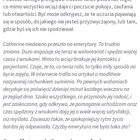
co mimo wszystko wciąż daje ci poczucie pokoju, zaufania
lub otwartości. Być może odkryjesz, że te uczucia pojawiają
się w sposób, do jakiego nie jesteś przyzwyczajony, lub tam,
gdzie byś się ich nie spodziewał.
Catherine niedawno przeszła na emeryturę. To trudna
zmiana. Dużo angażuje się teraz w wolontariat i spędza więcej
czasu z wnukami. Mimo to wciąż brakuje jej kontaktu z
pacjentami. Czuje, że to, co teraz robi, to tylko miły sposób na
bycie zajętą. W internecie trafia na artykuł o modlitwie
nazywanej rachunkiem sumienia. Po pewnych wahaniach
decyduje się poświęcić dziesięć minut każdego wieczoru na
przegląd dnia. Szuka wszystkiego, co przyniosło jej radość, i
jest zaskoczona, gdy odkrywa, że pomaganie uchodźcom oraz
czas spędzony z wnukami dają jej o wiele więcej satysfakcji,
niż myślała. Zauważa także, że spokojniejszy rytm życia
bardzo jej odpowiada. Czyżby emerytura nie była taka zła?