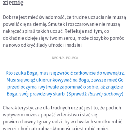
ziemię
Dobrze jest mieć świadomość, że trudne uczucia nie muszą
powalić cię na ziemię. Smutek i rozczarowanie nie muszą
nakręcać spirali takich uczuć. Refleksja nad tym, co
dokładnie dzieje się w twoim sercu, może ci szybko pomóc
na nowo odkryć ślady ufności i nadziei.
DEON.PL POLECA
Kto szuka Boga, musi się zwrócić całkowicie do wewnątrz.
Musi się wciąż ukierunkowywać na Boga, zawsze mieć Go
przed oczyma i wytrwale zapominać o sobie, aż znajdzie
Boga, swój prawdziwy skarb. (Sprawdź:
Rozwój duchowy
)
Charakterystyczne dla trudnych uczuć jest to, że pod ich
wpływem możesz popaść w lenistwo i stać się
powierzchowny. Ignacy radzi, by w chwilach smutku robić
więcej, choć naturalną skłonnością jest robić mniej.