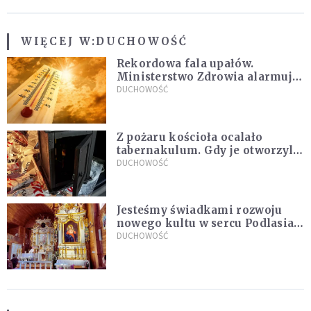
WIĘCEJ W:
DUCHOWOŚĆ
Rekordowa fala upałów.
Ministerstwo Zdrowia alarmuje
po doświadczeniach z czerwca
DUCHOWOŚĆ
Z pożaru kościoła ocalało
tabernakulum. Gdy je otworzyli,
"zapach świeżego chleba
DUCHOWOŚĆ
zdominował smród spalenizny"
Jesteśmy świadkami rozwoju
nowego kultu w sercu Podlasia.
"Ruszyła prawdziwa lawina
DUCHOWOŚĆ
świadectw"