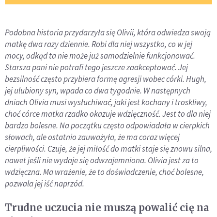
Podobna historia przydarzyła się Olivii, która odwiedza swoją
matkę dwa razy dziennie. Robi dla niej wszystko, co w jej
mocy, odkąd ta nie może już samodzielnie funkcjonować.
Starsza pani nie potrafi tego jeszcze zaakceptować. Jej
bezsilność często przybiera formę agresji wobec córki. Hugh,
jej ulubiony syn, wpada co dwa tygodnie. W następnych
dniach Olivia musi wysłuchiwać, jaki jest kochany i troskliwy,
choć córce matka rzadko okazuje wdzięczność. Jest to dla niej
bardzo bolesne. Na początku często odpowiadała w cierpkich
słowach, ale ostatnio zauważyła, że ma coraz więcej
cierpliwości. Czuje, że jej miłość do matki staje się znowu silna,
nawet jeśli nie wydaje się odwzajemniona. Olivia jest za to
wdzięczna. Ma wrażenie, że to doświadczenie, choć bolesne,
pozwala jej iść naprzód.
Trudne uczucia nie muszą powalić cię na