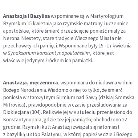
Anastazja i Bazylisa
wspominane są w Martyrologium
Rzymskim 15 kwietnia jako rzymskie matrony i uczennice
apostolskie, które śmierć przez ścięcie ponieść miały za
Nerona. Niestety, stare tradycje Wiecznego Miasta nie
przechowały ich pamięci. Wspominane były 15 i 17 kwietnia
w
Synaksarium konstantynopolitańskim
, które jest
właściwie jedynym źródłem ich pamiątki.
Anastazja, męczennica
, wspominana do niedawna w dniu
Bożego Narodzenia. Wiadomo o niej to tylko, że śmierć
poniosła w starożytnym Sirmium nad Sawą (dzisiaj Sremska
Mitrovica), prawdopodobnie w czasie prześladowania za
Dioklecjana (304). Relikwie jej w V stuleciu przeniesiono do
Konstantynopola, gdzie też jej pamiątkę obchodzono 22
grudnia. Rzymski kult Anastazji związał się natomiast
z bazyliką u stóp Palatynu, w której papież w dzień Bożego