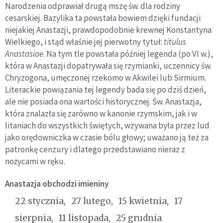
Narodzenia odprawiał drugą mszę św. dla rodziny
cesarskiej. Bazylika ta powstała bowiem dzięki fundacji
niejakiej Anastazji, prawdopodobnie krewnej Konstantyna
Wielkiego, i stąd właśnie jej pierwotny tytuł:
titulus
Anastasiae
. Na tym tle powstała później legenda (po VI w.),
która w Anastazji dopatrywała się rzymianki, uczennicy św.
Chryzogona, umęczonej rzekomo w Akwilei lub Sirmium.
Literackie powiązania tej legendy bada się po dziś dzień,
ale nie posiada ona wartości historycznej. Św. Anastazja,
która znalazła się zarówno w kanonie rzymskim, jak i w
litaniach do wszystkich świętych, wzywana była przez lud
jako orędowniczka w czasie bólu głowy; uważano ją też za
patronkę cenzury i dlatego przedstawiano nieraz z
nożycami w ręku.
Anastazja
obchodzi imieniny
22 stycznia
27 lutego
15 kwietnia
17
sierpnia
11 listopada
25 grudnia