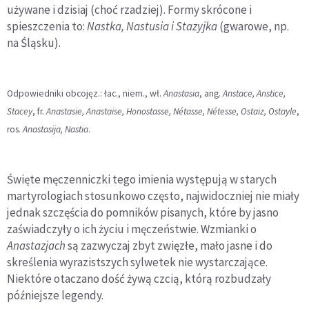
używane i dzisiaj (choć rzadziej). Formy skrócone i
spieszczenia to:
Nastka, Nastusia i Stazyjka
(gwarowe, np.
na Śląsku).
Odpowiedniki obcojęz.: łac., niem., wł.
Anastasia
, ang.
Anstace, Anstice,
Stacey
, fr.
Anastasie, Anastaise, Honostasse, Nétasse, Nétesse, Ostaiz, Ostayle
,
ros.
Anastasija, Nastia
.
Święte męczenniczki tego imienia występują w starych
martyrologiach stosunkowo często, najwidoczniej nie miały
jednak szczęścia do pomników pisanych, które by jasno
zaświadczyły o ich życiu i męczeństwie. Wzmianki o
Anastazjach
są zazwyczaj zbyt zwięzłe, mało jasne i do
skreślenia wyrazistszych sylwetek nie wystarczające.
Niektóre otaczano dość żywą czcią, którą rozbudzały
późniejsze legendy.