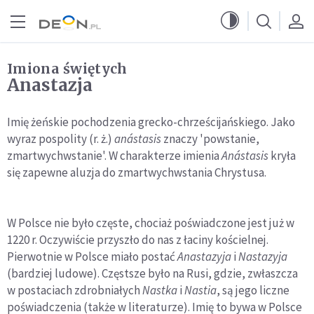
Przejdź do menu głównego
Przejdź do treści
Imiona świętych
Anastazja
Imię żeńskie pochodzenia grecko-chrześcijańskiego. Jako
wyraz pospolity (r. ż.)
anástasis
znaczy 'powstanie,
zmartwychwstanie'. W charakterze imienia
Anástasis
kryła
się zapewne aluzja do zmartwychwstania Chrystusa.
W Polsce nie było częste, chociaż poświadczone jest już w
1220 r. Oczywiście przyszło do nas z łaciny kościelnej.
Pierwotnie w Polsce miało postać
Anastazyja
i
Nastazyja
(bardziej ludowe). Częstsze było na Rusi, gdzie, zwłaszcza
w postaciach zdrobniałych
Nastka
i
Nastia
, są jego liczne
poświadczenia (także w literaturze). Imię to bywa w Polsce