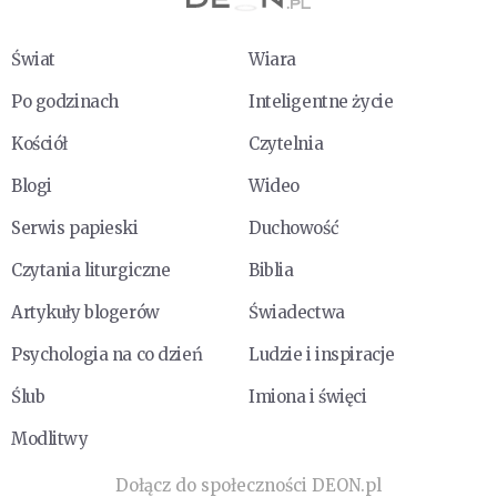
Świat
Wiara
Po godzinach
Inteligentne życie
Kościół
Czytelnia
Blogi
Wideo
Serwis papieski
Duchowość
Czytania liturgiczne
Biblia
Artykuły blogerów
Świadectwa
Psychologia na co dzień
Ludzie i inspiracje
Ślub
Imiona i święci
Modlitwy
Dołącz do społeczności DEON.pl