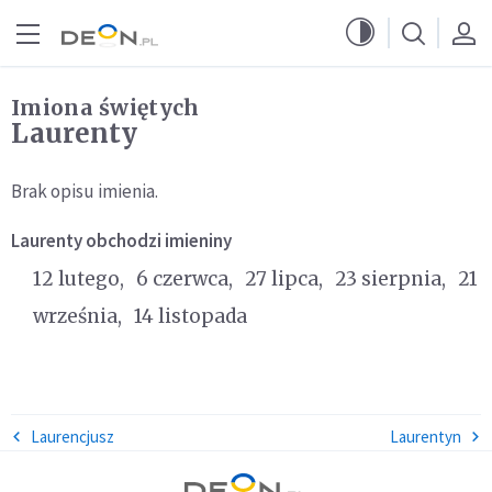
Przejdź do menu głównego
Przejdź do treści
Imiona świętych
Laurenty
Brak opisu imienia.
Laurenty
obchodzi imieniny
12 lutego
6 czerwca
27 lipca
23 sierpnia
21
września
14 listopada
Laurencjusz
Laurentyn