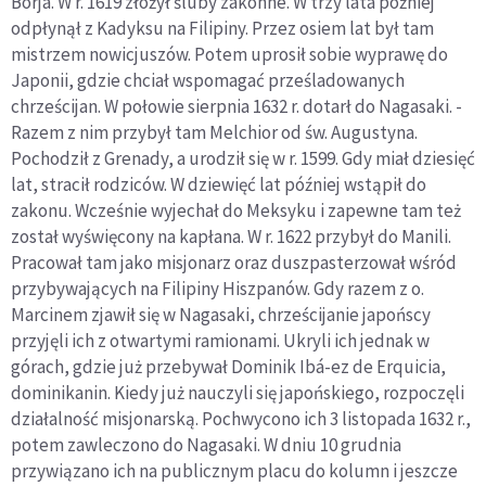
Borja. W r. 1619 złożył śluby zakonne. W trzy lata później
odpłynął z Kadyksu na Filipiny. Przez osiem lat był tam
mistrzem nowicjuszów. Potem uprosił sobie wyprawę do
Japonii, gdzie chciał wspomagać prześladowanych
chrześcijan. W połowie sierpnia 1632 r. dotarł do Nagasaki. -
Razem z nim przybył tam Melchior od św. Augustyna.
Pochodził z Grenady, a urodził się w r. 1599. Gdy miał dziesięć
lat, stracił rodziców. W dziewięć lat później wstąpił do
zakonu. Wcześnie wyjechał do Meksyku i zapewne tam też
został wyświęcony na kapłana. W r. 1622 przybył do Manili.
Pracował tam jako misjonarz oraz duszpasterzował wśród
przybywających na Filipiny Hiszpanów. Gdy razem z o.
Marcinem zjawił się w Nagasaki, chrześcijanie japońscy
przyjęli ich z otwartymi ramionami. Ukryli ich jednak w
górach, gdzie już przebywał Dominik Ibá-ez de Erquicia,
dominikanin. Kiedy już nauczyli się japońskiego, rozpoczęli
działalność misjonarską. Pochwycono ich 3 listopada 1632 r.,
potem zawleczono do Nagasaki. W dniu 10 grudnia
przywiązano ich na publicznym placu do kolumn i jeszcze