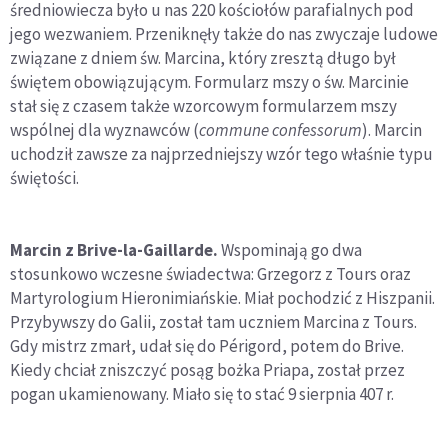
średniowiecza było u nas 220 kościołów parafialnych pod
jego wezwaniem. Przeniknęły także do nas zwyczaje ludowe
związane z dniem św. Marcina, który zresztą długo był
świętem obowiązującym. Formularz mszy o św. Marcinie
stał się z czasem także wzorcowym formularzem mszy
wspólnej dla wyznawców (
commune confessorum
). Marcin
uchodził zawsze za najprzedniejszy wzór tego właśnie typu
świętości.
Marcin z Brive-la-Gaillarde.
Wspominają go dwa
stosunkowo wczesne świadectwa: Grzegorz z Tours oraz
Martyrologium Hieronimiańskie. Miał pochodzić z Hiszpanii.
Przybywszy do Galii, został tam uczniem Marcina z Tours.
Gdy mistrz zmarł, udał się do Périgord, potem do Brive.
Kiedy chciał zniszczyć posąg bożka Priapa, został przez
pogan ukamienowany. Miało się to stać 9 sierpnia 407 r.