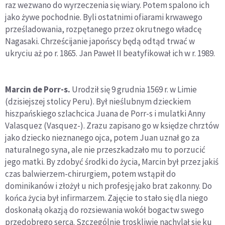
raz wezwano do wyrzeczenia się wiary. Potem spalono ich
jako żywe pochodnie. Byli ostatnimi ofiarami krwawego
prześladowania, rozpętanego przez okrutnego władcę
Nagasaki. Chrześcijanie japońscy będą odtąd trwać w
ukryciu aż po r. 1865. Jan Paweł II beatyfikował ich w r. 1989.
Marcin de Porr-s.
Urodził się 9 grudnia 1569 r. w Limie
(dzisiejszej stolicy Peru). Był nieślubnym dzieckiem
hiszpańskiego szlachcica Juana de Porr-s i mulatki Anny
Valasquez (Vasquez-). Zrazu zapisano go w księdze chrztów
jako dziecko nieznanego ojca, potem Juan uznał go za
naturalnego syna, ale nie przeszkadzało mu to porzucić
jego matki. By zdobyć środki do życia, Marcin był przez jakiś
czas balwierzem-chirurgiem, potem wstąpił do
dominikanów i złożył u nich profesję jako brat zakonny. Do
końca życia był infirmarzem. Zajęcie to stało się dla niego
doskonałą okazją do rozsiewania wokół bogactw swego
przedobrego serca. Szczególnie troskliwie nachylał się ku