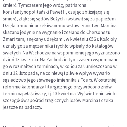
śmierć. Tymczasem jego wróg, patriarcha
konstantynopolitański Paweł II, czując zbliżającą się
śmierć, zląkł się sądów Bożych i wstawił się za papieżem.
Dzięki temu nieoczekiwanemu wstawiennictwu Marcina
skazano jedynie na wygnanie i zesłano do Chersonezu.
Zmarł tam, znękany udrękami, w kwietniu 656 r. Kościoły
uznały go za męczennika i rychło wpisały do katalogów
świętych. Na Wschodzie na wspomnienie jego wyznaczono
dzień 13 kwietnia. Na Zachodzie tymczasem wspominano
go w rozmaitych terminach, w końcu zaś umieszczono w
dniu 12 listopada, na co niewątpliwie wpływ wywarło
sąsiedztwo jego sławnego imiennika z Tours. W ostatniej
reformie kalendarza liturgicznego przywrócono znów
termin najwłaściwszy, tj. 13 kwietnia. Wyświetlenie wielu
szczegółów spośród tragicznych losów Marcina I czeka
jeszcze na badaczy.