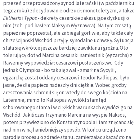
przezeń przeprowadzony synod laterański (w październiku
tegoż roku) zdecydowanie odrzucił monoteletyzm, a także
Ekthesis
i
Typos -
dekrety cesarskie zakazujące dyskusji o
nim (zob. pod hasłem Maksym Wyznawca). Na tym zresztą
papież nie poprzestał, ale zabiegał gorliwie, aby także cały
chrześcijański Wschód przyjął synodalne uchwały. Sytuacja
stała się wkrótce jeszcze bardziej zawikłana i groźna. Oto
tolerujący dotąd Marcina cesarski namiestnik (egzarcha) z
Rawenny wypowiedział cesarzowi posłuszeństwo. Gdy
jednak Olympios - bo tak się zwał - zmarł na Sycylii,
egzarchą został oddany cesarzowi Teodor Kalliopas; było
jasne, że dla papieża nadeszły dni ciężkie. Wobec groźby
aresztowania schronił się on wtedy do swego kościoła na
Lateranie, mimo to Kalliopas wywlókł stamtąd
schorowanego starca i w ciężkich warunkach wywiózł go na
Wschód. Jakiś czas trzymano Marcina na wyspie Naksos,
potem przywieziono do Konstantynopola i tam znęcano się
nad nim w najhaniebniejszy sposób. W końcu urządzono
parodię procesu o zdradę stanu, zamierzając skazać go na