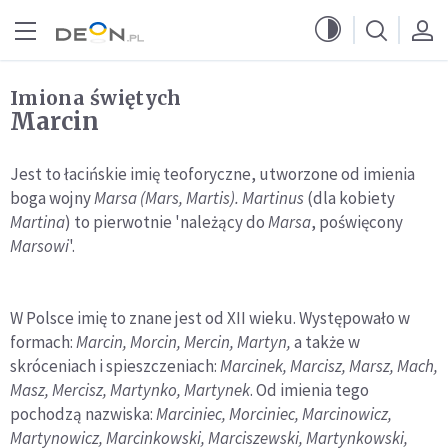
Przejdź do menu głównego
Przejdź do treści
Imiona świętych
Marcin
Jest to łacińskie imię teoforyczne, utworzone od imienia
boga wojny
Marsa (Mars, Martis). Martinus
(dla kobiety
Martina
) to pierwotnie 'należący do
Marsa
, poświęcony
Marsowi
'.
W Polsce imię to znane jest od XII wieku. Występowało w
formach:
Marcin, Morcin, Mercin, Martyn,
a także w
skróceniach i spieszczeniach:
Marcinek, Marcisz, Marsz, Mach,
Masz, Mercisz, Martynko, Martynek
. Od imienia tego
pochodzą nazwiska:
Marciniec, Morciniec, Marcinowicz,
Martynowicz, Marcinkowski, Marciszewski, Martynkowski,