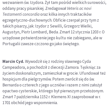
wezwaniem św. Izydora. Żył tam pośród wielkich surowości,
oddany pracy pisarskiej. Zredagował
Veteris ac novi
Testamenti concordia
oraz kilka innych traktacików
egzegetyczno-duchownych. Obficie czerpał przy tym z
takich pisarzy, jak: Izydor z Sewilli, Grzegorz Wielki,
Augustyn, Piotr Lombard, Beda. Zmarł 12 stycznia 1203 r. O
urzędowe potwierdzenie jego kultu nie zabiegano, ale w
Portugalii zawsze czczono go jako świętego.
Marcin Cyd.
Wywodził się z rodziny sławnego Cyda
Campeadora, a pochodził z diecezji Zamora. Tęskniąc za
życiem doskonalszym, zamieszkał w grocie. Ufundował też
hospicjum dla pielgrzymów. Potem zwrócił się do św.
Bernarda o czterech z jego uczniów i razem z nimi założył
opactwo cysterskie, którego był pierwszym przełożonym.
Zmarł 7 października 1152 r. Klemens XI zaaprobował w r.
1701 obchód jego wspomnienia.