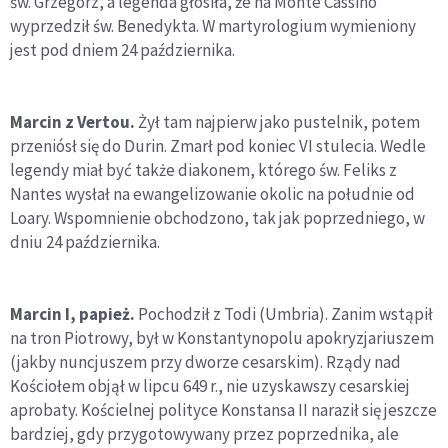
św. Grzegorz, a legenda głosiła, że na Monte Cassino
wyprzedził św. Benedykta. W martyrologium wymieniony
jest pod dniem 24 października.
Marcin z Vertou.
Żył tam najpierw jako pustelnik, potem
przeniósł się do Durin. Zmarł pod koniec VI stulecia. Wedle
legendy miał być także diakonem, którego św. Feliks z
Nantes wysłał na ewangelizowanie okolic na południe od
Loary. Wspomnienie obchodzono, tak jak poprzedniego, w
dniu 24 października.
Marcin I, papież.
Pochodził z Todi (Umbria). Zanim wstąpił
na tron Piotrowy, był w Konstantynopolu apokryzjariuszem
(jakby nuncjuszem przy dworze cesarskim). Rządy nad
Kościołem objął w lipcu 649 r., nie uzyskawszy cesarskiej
aprobaty. Kościelnej polityce Konstansa II naraził się jeszcze
bardziej, gdy przygotowywany przez poprzednika, ale