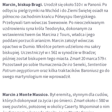
Marcin, biskup Bragi.
Urodził się około 510 r. w Panonii. Po
odbyciu pielgrzymki na Wschód i do Ziemi Świętej osiadł na
północno-zachodnim krańcu Półwyspu Iberyjskiego.
Przebywali tam wówczas Swewowie. Po nieoczekiwanym
uzdrowieniu syna króla Teodoryka, dokonanym za
wstawiennictwem św. Marcina z Tours, władca i jego
poddani porzucili arianizm. Marcin założył wówczas
opactwo w Dumio. Wkrótce potem udzielono mu sakry
biskupiej. Uczestniczył w r. 561 w synodzie w Bradze;
później został biskupem tego miasta. Zmarł 20 marca 579 r.
Pozostawił po sobie tłumaczenia
De ira
Seneki,
Sententiae
Patrum aegyptiorum
oraz kilka traktacików. Baroniusz go do
swego martyrologium nie wprowadził.
Marcin z Monte Massico.
Był eremitą, słynnym dla cudów,
których dokonywał za życia i po śmierci. Zmarł około r. 580 w
swej pustelni, położonej w okolicy Caserty. Wspominał o nim