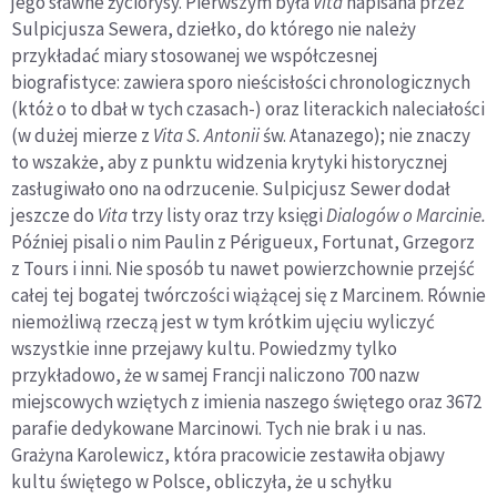
jego sławne życiorysy. Pierwszym była
Vita
napisana przez
Sulpicjusza Sewera, dziełko, do którego nie należy
przykładać miary stosowanej we współczesnej
biografistyce: zawiera sporo nieścisłości chronologicznych
(któż o to dbał w tych czasach-) oraz literackich naleciałości
(w dużej mierze z
Vita S. Antonii
św. Atanazego); nie znaczy
to wszakże, aby z punktu widzenia krytyki historycznej
zasługiwało ono na odrzucenie. Sulpicjusz Sewer dodał
jeszcze do
Vita
trzy listy oraz trzy księgi
Dialogów o Marcinie.
Później pisali o nim Paulin z Périgueux, Fortunat, Grzegorz
z Tours i inni. Nie sposób tu nawet powierzchownie przejść
całej tej bogatej twórczości wiążącej się z Marcinem. Równie
niemożliwą rzeczą jest w tym krótkim ujęciu wyliczyć
wszystkie inne przejawy kultu. Powiedzmy tylko
przykładowo, że w samej Francji naliczono 700 nazw
miejscowych wziętych z imienia naszego świętego oraz 3672
parafie dedykowane Marcinowi. Tych nie brak i u nas.
Grażyna Karolewicz, która pracowicie zestawiła objawy
kultu świętego w Polsce, obliczyła, że u schyłku