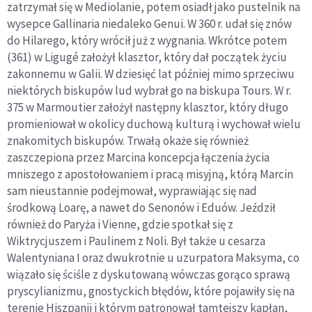
zatrzymał się w Mediolanie, potem osiadł jako pustelnik na
wysepce Gallinaria niedaleko Genui. W 360 r. udał się znów
do Hilarego, który wrócił już z wygnania. Wkrótce potem
(361) w Ligugé założył klasztor, który dał początek życiu
zakonnemu w Galii. W dziesięć lat później mimo sprzeciwu
niektórych biskupów lud wybrał go na biskupa Tours. W r.
375 w Marmoutier założył następny klasztor, który długo
promieniował w okolicy duchową kulturą i wychował wielu
znakomitych biskupów. Trwałą okaże się również
zaszczepiona przez Marcina koncepcja łączenia życia
mniszego z apostołowaniem i pracą misyjną, którą Marcin
sam nieustannie podejmował, wyprawiając się nad
środkową Loarę, a nawet do Senonów i Eduów. Jeździł
również do Paryża i Vienne, gdzie spotkał się z
Wiktrycjuszem i Paulinem z Noli. Był także u cesarza
Walentyniana I oraz dwukrotnie u uzurpatora Maksyma, co
wiązało się ściśle z dyskutowaną wówczas gorąco sprawą
pryscylianizmu, gnostyckich błędów, które pojawiły się na
terenie Hiszpanii i którym patronował tamtejszy kapłan,