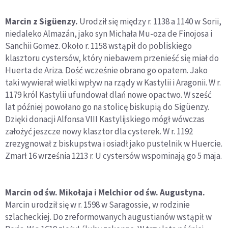
Marcin z Sigüenzy.
Urodził się między r. 1138 a 1140 w Sorii,
niedaleko Almazán, jako syn Michała Mu-oza de Finojosa i
Sanchii Gomez. Około r. 1158 wstąpił do pobliskiego
klasztoru cystersów, który niebawem przenieść się miał do
Huerta de Ariza. Dość wcześnie obrano go opatem. Jako
taki wywierał wielki wpływ na rządy w Kastylii i Aragonii. W r.
1179 król Kastylii ufundował dlań nowe opactwo. W sześć
lat później powołano go na stolicę biskupią do Sigüenzy.
Dzięki donacji Alfonsa VIII Kastylijskiego mógł wówczas
założyć jeszcze nowy klasztor dla cysterek. W r. 1192
zrezygnował z biskupstwa i osiadł jako pustelnik w Huercie.
Zmarł 16 września 1213 r. U cystersów wspominają go 5 maja.
Marcin od św. Mikołaja i Melchior od św. Augustyna.
Marcin urodził się w r. 1598 w Saragossie, w rodzinie
szlacheckiej. Do zreformowanych augustianów wstąpił w