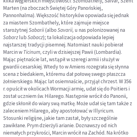
kilka węgierskich miejscowości: Szombathely, Salvar, Szent
Marten (na zboczach Świętej Góry Panońskiej,
Pannonhalma). Większość historyków opowiada się jednak
za miastem Szombathely, które zajmuje miejsce
starożytnej
Sabarii
(albo
Savarii,
u nas polonizowanej na
Sabarz
lub
Sabacz
); ta lokalizacja odpowiada lepiej
najstarszej tradycji pisemnej. Natomiast nauki pobierał
Marcin w
Ticinum,
czyli w dzisiejszej Pawii (Lombardia).
Mając piętnaście lat, wstąpił w szeregi armii i służył w
gwardii cesarskiej. Wtedy to w Amiens rozegrała się słynna
scena z biedakiem, któremu dał połowę swego płaszcza
żołnierskiego. Mając lat osiemnaście, przyjął chrzest. W 356
r. opuścił w okolicach Wormacji armię, udał się do Poitiers i
został uczniem św. Hilarego. Następnie wrócił do Panonii,
gdzie skłonił do wiary swą matkę. Może udał się tam także z
zaleceniem Hilarego, aby apostołować w Illyricum.
Stosunki religijne, jakie tam zastał, były szczególnie
zawikłane. Prym dzierżyli arianie. Doznawszy od nich
niemałych przykrości, Marcin wrócił na Zachód. Na krótko