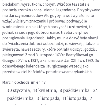
biedakom, wyrzutkom, chorym. Wkrótce też stał się
postacią szeroko znaną i niemal legendarną. Przypisywano
mu dar czynienia cudów. Ale gdyby nawet wyrażenie to
wziąć w ścisłym znaczeniu i próbować podważyć je
w odniesieniu do niektórych poczynań i uzdrowień, to
jednak za cuda jego dobroci uznać trzeba cierpliwe
posługiwanie i łagodność. Jakby mu nie dosyć było okazji
do świadczenia dobroci wobec ludzi, rozsiewał ją także na
zwierzęta, nawet szczury, które potrafił uciszyć, godzić,
pielęgnować. Zmarł 3 listopada 1639 r. Beatyfikował go
Grzegorz XVI w r. 1837, a kanonizował Jan XXIII w r. 1962. Do
odnowionego kalendarza liturgicznego wszedł jako
przedstawiciel Kościołów południowoamerykańskich.
Marcin
obchodzi imieniny
30 stycznia
13 kwietnia
8 października
24
października
3 listopada
11 listopada
7