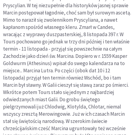
Pryscylian. W tej niezupełnie dla historyków jasnej sprawie
Marcin postępował łagodnie, choć sam był surowym ascetą.
Mimo to naraził się zwolennikom Pryscyliana, a nawet
kapłanom spośród własnego kleru. Zmarł w Candes,
wracając z wyprawy duszpasterskiej, 8 listopada 397 r. W
Tours pochowano go jednak w trzy dni później i ten właśnie
termin - 11 listopada - przyjął się powszechnie na całym
Zachodzie jako dzień św. Marcina. Dopiero w r. 1559 Kasper
Goldwurm (Athesinus) wpisał do swego kalendarza na to
miejsce... Marcina Lutra. Po części (obok dat 10 i 12
listopada) przyjął ten termin również Wschód, bo i tam
Marcin był sławny. W Galii cieszył się sławą zaraz po śmierci.
Wkrótce potem Tours stało się jednym z najbardziej
odwiedzanych miast Galii. Do grobu świętego
pielgrzymowali już Chlodwig, Klotylda, Chlotar, niemal
wszyscy zresztą Merowingowie. Już w ich czasach Marcin
stał się świętością narodową. W szerokim świecie
chrześcijańskim cześć Marcina ugruntowały też wcześnie