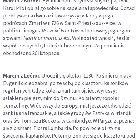
Marcin z Korbei.
Był mnichem w tym sławnym opactwie.
Karol Młot obrał go sobie na kapelana i spowiednika. Odtąd
przebywał na dworze i towarzyszył władcy w jego
podróżach. Zmarł w r. 726 w Saint-Priest-sous-Aixe, w
pobliżu Limoges.
Roczniki Franków
odnotowały jego zgon
słowami:
Martinus mortuus est.
Wolno stąd wnosić, że dla
współczesnych był kimś dobrze znanym. Wspomnienie
obchodzono 26 listopada.
Marcin z Leónu.
Urodził się około r. 1130. Po śmierci matki
Eugenii ojciec zabrał go ze sobą do klasztoru kanoników
regularnych. Gdy z kolei zmarł tam ojciec, wyruszył
szlakiem pielgrzymim do Rzymu, Konstantynopola i
Jerozolimy. Wróciwszy do Europy, miał jeszcze odwiedzić
sanktuaria francuskie, a także groby św. Patryka w Irlandii
oraz św. Tomasza Becketa w Cambridge. W Paryżu zapoznał
się z pismami Piotra Lombarda. Po powrocie otrzymał
święcenia kapłańskie. Potem przeniósł się do klasztoru pod