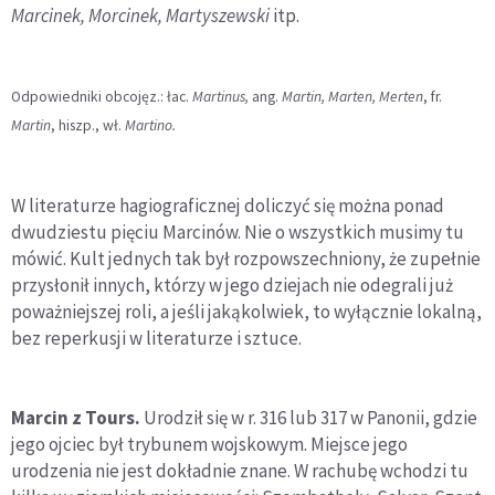
Marcinek, Morcinek, Martyszewski
itp.
Odpowiedniki obcojęz.: łac.
Martinus,
ang.
Martin, Marten, Merten
, fr.
Martin
, hiszp., wł.
Martino.
W literaturze hagiograficznej doliczyć się można ponad
dwudziestu pięciu Marcinów. Nie o wszystkich musimy tu
mówić. Kult jednych tak był rozpowszechniony, że zupełnie
przysłonił innych, którzy w jego dziejach nie odegrali już
poważniejszej roli, a jeśli jakąkolwiek, to wyłącznie lokalną,
bez reperkusji w literaturze i sztuce.
Marcin z Tours.
Urodził się w r. 316 lub 317 w Panonii, gdzie
jego ojciec był trybunem wojskowym. Miejsce jego
urodzenia nie jest dokładnie znane. W rachubę wchodzi tu