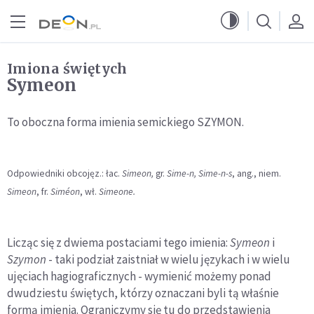
Przejdź do menu głównego
Przejdź do treści
Imiona świętych
Symeon
To oboczna forma imienia semickiego SZYMON.
Odpowiedniki obcojęz.: łac.
Simeon,
gr.
Sime-n, Sime-n-s
, ang., niem.
Simeon
, fr.
Siméon
, wł.
Simeone.
Licząc się z dwiema postaciami tego imienia:
Symeon
i
Szymon
- taki podział zaistniał w wielu językach i w wielu
ujęciach hagiograficznych - wymienić możemy ponad
dwudziestu świętych, którzy oznaczani byli tą właśnie
formą imienia. Ograniczymy się tu do przedstawienia