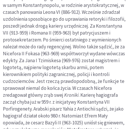
w samym Konstantynopolu, w rodzinie arystokratycznej, w
czasach panowania Leona VI (886-912). Wcześnie zdradzał
uzdolnienia sposobiące go do uprawiania retoryki i filozofii,
poszedł jednak drogą kariery urzędniczej. Za Konstantyna
VII (913-959) i Romana II (959-963) był patrycjuszem i
protosekretarzem. Po śmierci ostatniego z wymienionych
należał może do rady regencyjnej. Wolno także sądzić, że za
Nicefora II Fokasa (963-969) współtworzył wydane wówczas
edykty. Za Jana I Tzimiskesa (969-976) został magistrem i
logotetą, najpierw logotetą skarbu armii, potem
kierownikiem polityki zagranicznej, policji i kontroli
cudzoziemców. Jest rzeczą prawdopodobną, że funkcje te
sprawował niemal do końca życia. W czasach Nicefora
zredagował główny zrąb swej
Kroniki
. Karierę hagiografa
zaczął chyba już w 959 r. z inicjatywy Konstantyna VII
Porfirogenety. Arabski pisarz Yahia z Antiochii sądzi, że jako
hagiograf działał około 980 r. Natomiast Efrem Mały
opowiada, że cesarz Bazyli II (963-1025) uniósł się gniewem,