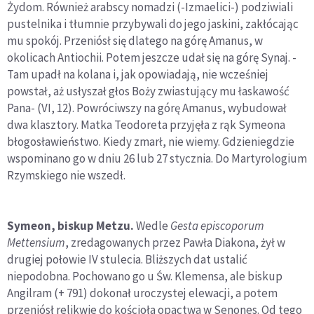
Żydom. Również arabscy nomadzi (-Izmaelici-) podziwiali
pustelnika i tłumnie przybywali do jego jaskini, zakłócając
mu spokój. Przeniósł się dlatego na górę Amanus, w
okolicach Antiochii. Potem jeszcze udał się na górę Synaj. -
Tam upadł na kolana i, jak opowiadają, nie wcześniej
powstał, aż usłyszał głos Boży zwiastujący mu łaskawość
Pana- (VI, 12). Powróciwszy na górę Amanus, wybudował
dwa klasztory. Matka Teodoreta przyjęła z rąk Symeona
błogosławieństwo. Kiedy zmarł, nie wiemy. Gdzieniegdzie
wspominano go w dniu 26 lub 27 stycznia. Do Martyrologium
Rzymskiego nie wszedł.
Symeon, biskup Metzu.
Wedle
Gesta episcoporum
Mettensium
, zredagowanych przez Pawła Diakona, żył w
drugiej połowie IV stulecia. Bliższych dat ustalić
niepodobna. Pochowano go u Św. Klemensa, ale biskup
Angilram (+ 791) dokonał uroczystej elewacji, a potem
przeniósł relikwie do kościoła opactwa w Senones. Od tego