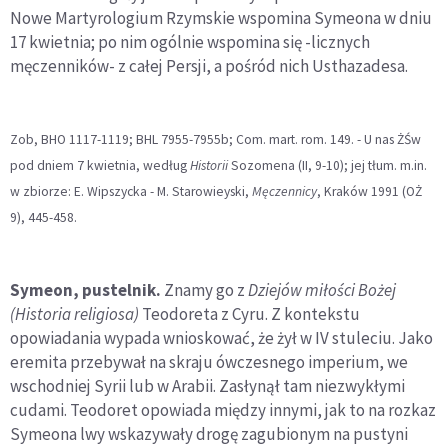
Nowe Martyrologium Rzymskie wspomina Symeona w dniu
17 kwietnia; po nim ogólnie wspomina się -licznych
męczenników- z całej Persji, a pośród nich Usthazadesa.
Zob, BHO 1117-1119; BHL 7955-7955b; Com. mart. rom. 149. - U nas ŻŚw
pod dniem 7 kwietnia, według
Historii
Sozomena (II, 9-10); jej tłum. m.in.
w zbiorze: E. Wipszycka - M. Starowieyski,
Męczennicy
, Kraków 1991 (OŻ
9), 445-458.
Symeon, pustelnik.
Znamy go z
Dziejów miłości Bożej
(Historia religiosa)
Teodoreta z Cyru. Z kontekstu
opowiadania wypada wnioskować, że żył w IV stuleciu. Jako
eremita przebywał na skraju ówczesnego imperium, we
wschodniej Syrii lub w Arabii. Zasłynął tam niezwykłymi
cudami. Teodoret opowiada między innymi, jak to na rozkaz
Symeona lwy wskazywały drogę zagubionym na pustyni