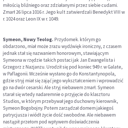
miłością bliźniego oraz zdziałanymi przez siebie cudami.
Zmarł 26 lipca 1016 r. Jego kult zatwierdzali Benedykt VIII w
r. 1024 oraz Leon IX w r. 1049.
Symeon, Nowy Teolog.
Przydomek. którym go
obdarzono, miał może zrazu wydźwięk ironiczny, z czasem
jednak stał się nazwaniem honorowym, stawiającym
Symeona w rzędzie takich postaci jak Jan Ewangelista i
Grzegorz z Nazjanzu. Urodził się pod koniec 949 r. w Galate,
w Paflagonii. Wcześnie wysłano go do Konstantynopola,
gdzie stryj miał się zająć jego wykształceniem i wprowadzić
go na dwór cesarski. Ale stryj niebawem zmarł. Symeon
starał się wtedy nadaremnie o przyjęcie do klasztoru
Studios, w którym przebywał jego duchowny kierownik,
Symeon Bogobojny. Potem zarządzał domem jakiegoś
patrycjusza i wiódł życie dość swobodne. Ale niebawem
nastąpił przełom pod wpływem doświadczenia