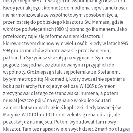
mistycznego. W 977 r. wstąpił do wspomnianego klasztoru.
Kiedy jednak jego skłonność do modlenia się w samotności
nie harmonizowała ze wspólnotowym sposobem życia,
przeniósł się do pobliskiego klasztoru Św. Mamasa, gdzie
wkrótce po święceniach (980 r.) obrano go ihumenem. Jako
przełożony zajął się reformowaniem klasztoru i
kierownictwem duchownym wielu osób. Kiedy w latach 995-
998 grupa mnichów zbuntowała się przeciw niemu,
patriarcha Syzyniusz skazał ją na wygnanie. Symeon
pogodził się jednak ze zbuntowanymi i przyjął ich do
wspólnoty. Groźniejszą stała się polemika ze Stefanem,
byłym metropolitą Nikomedii, który ówcześnie spełniał u
boku patriarchy funkcje synkellosa. W 1005 r. Symeon
zrezygnował dlatego ze stanowiska ihumena, a potem
musiał jeszcze pójść na wygnanie w okolice Scutari.
Zamieszkał w ruinach jakiejś kapliczki, dedykowanej św.
Marynie. W 1010 lub 1011 r. doczekał się rehabilitacji, ale
pozostał już na miejscu. Potem wybudował tam nowy
klasztor. Tam też napisał wiele swych dzieł. Zmarł po długiej