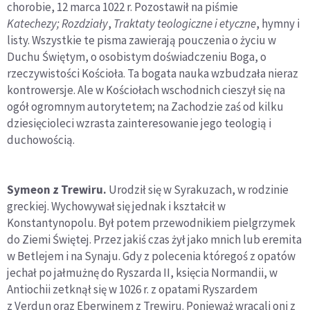
chorobie, 12 marca 1022 r. Pozostawił na piśmie
Katechezy; Rozdziały
,
Traktaty
teologiczne i etyczne
, hymny i
listy. Wszystkie te pisma zawierają pouczenia o życiu w
Duchu Świętym, o osobistym doświadczeniu Boga, o
rzeczywistości Kościoła. Ta bogata nauka wzbudzała nieraz
kontrowersje. Ale w Kościołach wschodnich cieszył się na
ogół ogromnym autorytetem; na Zachodzie zaś od kilku
dziesięcioleci wzrasta zainteresowanie jego teologią i
duchowością.
Symeon z Trewiru.
Urodził się w Syrakuzach, w rodzinie
greckiej. Wychowywał się jednak i kształcił w
Konstantynopolu. Był potem przewodnikiem pielgrzymek
do Ziemi Świętej. Przez jakiś czas żył jako mnich lub eremita
w Betlejem i na Synaju. Gdy z polecenia któregoś z opatów
jechał po jałmużnę do Ryszarda II, księcia Normandii, w
Antiochii zetknął się w 1026 r. z opatami Ryszardem
z Verdun oraz Eberwinem z Trewiru. Ponieważ wracali oni z