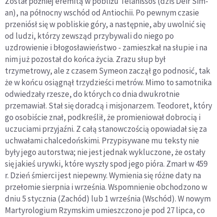
Został później eremitą w pobliżu Telanissos (dziś Deir Sim-
an), na północny wschód od Antiochii. Po pewnym czasie
przeniósł się w pobliskie góry, a następnie, aby uwolnić się
od ludzi, którzy zewsząd przybywali do niego po
uzdrowienie i błogosławieństwo - zamieszkał na słupie i na
nim już pozostał do końca życia. Zrazu słup był
trzymetrowy, ale z czasem Symeon zaczął go podnosić, tak
że w końcu osiągnął trzydzieści metrów. Mimo to samotnika
odwiedzały rzesze, do których co dnia dwukrotnie
przemawiał. Stał się doradcą i misjonarzem. Teodoret, który
go osobiście znał, podkreślił, że promieniował dobrocią i
uczuciami przyjaźni. Z całą stanowczością opowiadał się za
uchwałami chalcedońskimi. Przypisywane mu teksty nie
były jego autorstwa; nie jest jednak wykluczone, że ostały
się jakieś urywki, które wyszły spod jego pióra. Zmarł w 459
r. Dzień śmierci jest niepewny. Wymienia się różne daty na
przełomie sierpnia i września. Wspomnienie obchodzono w
dniu 5 stycznia (Zachód) lub 1 września (Wschód). W nowym
Martyrologium Rzymskim umieszczono je pod 27 lipca, co