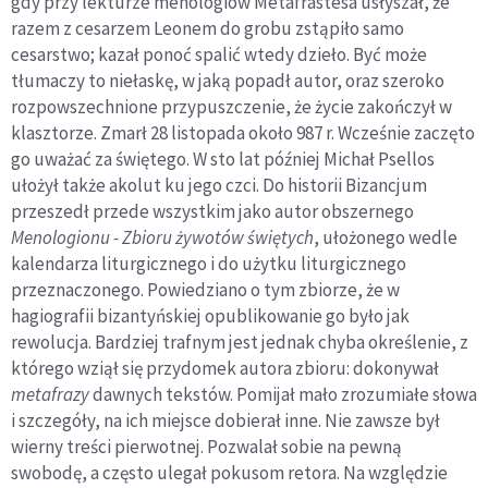
gdy przy lekturze menologiów Metafrastesa usłyszał, że
razem z cesarzem Leonem do grobu zstąpiło samo
cesarstwo; kazał ponoć spalić wtedy dzieło. Być może
tłumaczy to niełaskę, w jaką popadł autor, oraz szeroko
rozpowszechnione przypuszczenie, że życie zakończył w
klasztorze. Zmarł 28 listopada około 987 r. Wcześnie zaczęto
go uważać za świętego. W sto lat później Michał Psellos
ułożył także akolut ku jego czci. Do historii Bizancjum
przeszedł przede wszystkim jako autor obszernego
Menologionu - Zbioru żywotów świętych
, ułożonego wedle
kalendarza liturgicznego i do użytku liturgicznego
przeznaczonego. Powiedziano o tym zbiorze, że w
hagiografii bizantyńskiej opublikowanie go było jak
rewolucja. Bardziej trafnym jest jednak chyba określenie, z
którego wziął się przydomek autora zbioru: dokonywał
metafrazy
dawnych tekstów. Pomijał mało zrozumiałe słowa
i szczegóły, na ich miejsce dobierał inne. Nie zawsze był
wierny treści pierwotnej. Pozwalał sobie na pewną
swobodę, a często ulegał pokusom retora. Na względzie