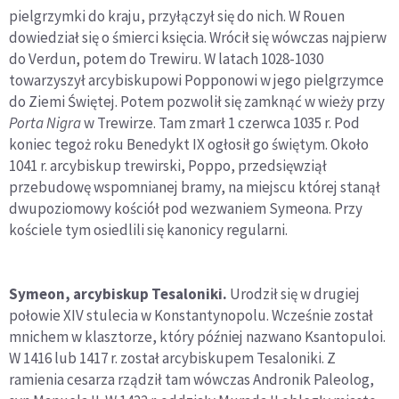
pielgrzymki do kraju, przyłączył się do nich. W Rouen
dowiedział się o śmierci księcia. Wrócił się wówczas najpierw
do Verdun, potem do Trewiru. W latach 1028-1030
towarzyszył arcybiskupowi Popponowi w jego pielgrzymce
do Ziemi Świętej. Potem pozwolił się zamknąć w wieży przy
Porta Nigra
w Trewirze. Tam zmarł 1 czerwca 1035 r. Pod
koniec tegoż roku Benedykt IX ogłosił go świętym. Około
1041 r. arcybiskup trewirski, Poppo, przedsięwziął
przebudowę wspomnianej bramy, na miejscu której stanął
dwupoziomowy kościół pod wezwaniem Symeona. Przy
kościele tym osiedlili się kanonicy regularni.
Symeon, arcybiskup Tesaloniki.
Urodził się w drugiej
połowie XIV stulecia w Konstantynopolu. Wcześnie został
mnichem w klasztorze, który później nazwano Ksantopuloi.
W 1416 lub 1417 r. został arcybiskupem Tesaloniki. Z
ramienia cesarza rządził tam wówczas Andronik Paleolog,