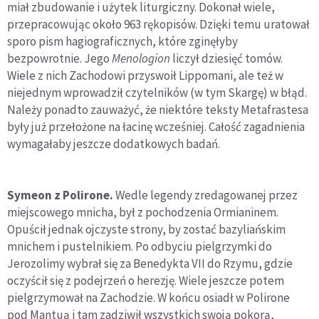
miał zbudowanie i użytek liturgiczny. Dokonał wiele,
przepracowując około 963 rękopisów. Dzięki temu uratował
sporo pism hagiograficznych, które zginęłyby
bezpowrotnie. Jego
Menologion
liczył dziesięć tomów.
Wiele z nich Zachodowi przyswoił Lippomani, ale też w
niejednym wprowadził czytelników (w tym Skargę) w błąd.
Należy ponadto zauważyć, że niektóre teksty Metafrastesa
były już przełożone na łacinę wcześniej. Całość zagadnienia
wymagałaby jeszcze dodatkowych badań.
Symeon z Polirone.
Wedle legendy zredagowanej przez
miejscowego mnicha, był z pochodzenia Ormianinem.
Opuścił jednak ojczyste strony, by zostać bazyliańskim
mnichem i pustelnikiem. Po odbyciu pielgrzymki do
Jerozolimy wybrał się za Benedykta VII do Rzymu, gdzie
oczyścił się z podejrzeń o herezję. Wiele jeszcze potem
pielgrzymował na Zachodzie. W końcu osiadł w Polirone
pod Mantuą i tam zadziwił wszystkich swoją pokorą,