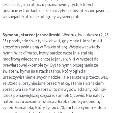
szesnastu, a na uboczu pozostawimy tych, których
postacie w źródłach nie zaznaczyły się dostatecznie jasno, a
w dziejach kultu nie odegrały wyraźnej roli.
Symeon, starzec jerozolimski.
Według św. Łukasza (2, 25-
35) przybył do Świątyni w chwili, gdy Maria i Józef mieli
złożyć przewidzianą w Prawie ofiarę. Wyśpiewał wtedy
hymn
Nunc dimittis
, który bardzo wcześnie stał się
modlitwą wieczorną chrześcijan, a w VIII w. wszedł do
brewiarzowej -komplety-. Był to hymn pożegnania ze
światem, hymn na ustach starca, który oglądał
urzeczywistnienie swych nadziei, ale zarazem przeczuwał,
że Dziecię, przyniesione przez Matkę, stanie się znakiem
sprzeciwu i że Matce sprawi to niewypowiedziany ból. Tak
rzecz po największej części rozumieli Ojcowie. Nie należy
natomiast utożsamiać starca z Rabbanem Symeonem,
synem Gamaliela, który żył po r. 70; ani też z synem Hillela i