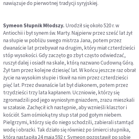
nawiązuje do pierwotnej tradycji syryjskiej.
Symeon Słupnik Młodszy.
Urodził się około 520 r. w
Antiochii i był synem św. Marty. Najpierw przez sześć lat żył
na słupie w pobliżu swego mistrza Jana, potem przez
dwanaście lat przebywał na drugim, który miał czterdzieści
stóp wysokości. Gdy zaczęto go zbyt często odwiedzać,
ruszył dalej i osiadł na skale, którą nazwano Cudowną Górą.
Żył tam przez kolejne dziesięć lat. W końcu jeszcze raz obrał
życie na wysokim słupie i tkwił na nim przez czterdzieści
pięć lat. Przez dwanaście lat był diakonem, potem przez
trzydzieści trzy lata kapłanem. Uczniowie, którzy się
zgromadzili pod jego wyniosłym gniazdem, zrazu mieszkali
w szałasie. Zachęcił ich następnie, aby wznieśli klasztor i
kościół. Sam ośmiokątny słup stał pod gołym niebem.
Pielgrzymi, którzy się do niego schodzili, zabierali stamtąd
wodę i obrazki. Tak działo się również po śmierci słupnika,
która nastąpiła 24 maja 592 r. Symeon pozostawił po sobie