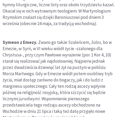
hymny liturgiczne, liczne listy oraz około trzydziestu kazań.
Okazał się w nich wytrawnym teologiem. W Martyrologium
Rzymskim znalazł się dzięki Baroniuszowi pod dniem 3
września (obecnie 24 maja, za tradycją wschodnią).
Symeon z Emezy.
Zwano go także Szaleńcem,
Salos,
bo w
Emezie, w Syrii, w VI wieku wiódł życie -szalonego dla
Chrystusa-, przy czym Pawłowe wyrażenie (por. 1 Kor 4, 10)
starał się realizować jak najdosłowniej. Najpierw jednak
przez dwadzieścia dziewięć lat żył na pustyni w pobliżu
Morza Martwego. Gdy w Emezie wiódł potem osobliwy tryb
życia, miał dostęp zarówno do bogaczy, jak i do ludzi z
marginesu społecznego. Cały ten rodzaj ascezy wpłynie
później na religijność rosyjską, która szczycić się będzie
licznymi
jurodiwymi.
Wspomnienie pierwszego
przedstawiciela tego rodzaju ascezy obchodzono na
Wschodzie w dniu 21 lipca i taką też datę przyjęło nowe