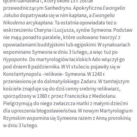
ojcem Gamaliela I, który około 13 r. został
przewodniczącym Sanhedrynu. Apokryficzna
Ewangelia
Jakuba
dopatrywała się w nim kapłana, a
Ewangelia
Nikodema
arcykapłana. Ta ostatnia opowiadała też o
wskrzeszeniu Charyna i Lucjusza, synów Symeona. Podstaw
nie mają ponadto paralele, które usiłowano tworzyć z
opowiadaniami buddyjskimi lub egipskimi. W synaksariach
wspominano Symeona w dniu 3 lutego, a więc tuż po
Hypapante.
Do martyrologiów łacińskich Ado włączył go
pod dniem 8 października. W VI stuleciu pojawiły się w
Konstantynopolu -relikwie- Symeona. W 1243 r.
przeniesiono je do dalmatyńskiego Zadaru. W tamtejszym
kościele znajduje się do dziś cenny srebrny relikwiarz,
sporządzony w 1380 r. przez Franciszka z Mediolanu.
Pielgrzymują do niego zwłaszcza matki z małymi dziećmi
dla uproszenia błogosławieństwa. W nowym Martyrologium
Rzymskim wspomina się Symeona razem z Anną prorokinią
w dniu 3 lutego.