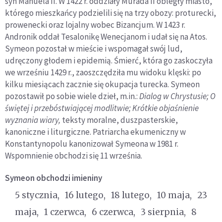
syn Manuela II. W 1422 r. oddziały Murada II obległy miasto,
którego mieszkańcy podzielili się na trzy obozy: proturecki,
prowenecki oraz lojalny wobec Bizancjum. W 1423 r.
Andronik oddał Tesalonikę Wenecjanom i udał się na Atos.
Symeon pozostał w mieście i wspomagał swój lud,
udręczony głodem i epidemią. Śmierć, która go zaskoczyła
we wrześniu 1429 r., zaoszczędziła mu widoku klęski: po
kilku miesiącach zacznie się okupacja turecka. Symeon
pozostawił po sobie wiele dzieł, m.in.:
Dialog w Chrystusie; O
świętej i przebóstwiającej modlitwie; Krótkie objaśnienie
wyznania wiary,
teksty moralne, duszpasterskie,
kanoniczne i liturgiczne. Patriarcha ekumeniczny w
Konstantynopolu kanonizował Symeona w 1981 r.
Wspomnienie obchodzi się 11 września.
Symeon
obchodzi imieniny
5 stycznia
16 lutego
18 lutego
10 maja
23
maja
1 czerwca
6 czerwca
3 sierpnia
8