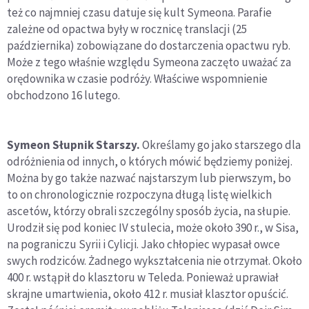
też co najmniej czasu datuje się kult Symeona. Parafie
zależne od opactwa były w rocznicę translacji (25
października) zobowiązane do dostarczenia opactwu ryb.
Może z tego właśnie względu Symeona zaczęto uważać za
orędownika w czasie podróży. Właściwe wspomnienie
obchodzono 16 lutego.
Symeon Słupnik Starszy.
Określamy go jako starszego dla
odróżnienia od innych, o których mówić będziemy poniżej.
Można by go także nazwać najstarszym lub pierwszym, bo
to on chronologicznie rozpoczyna długą listę wielkich
ascetów, którzy obrali szczególny sposób życia, na słupie.
Urodził się pod koniec IV stulecia, może około 390 r., w Sisa,
na pograniczu Syrii i Cylicji. Jako chłopiec wypasał owce
swych rodziców. Żadnego wykształcenia nie otrzymał. Około
400 r. wstąpił do klasztoru w Teleda. Ponieważ uprawiał
skrajne umartwienia, około 412 r. musiał klasztor opuścić.