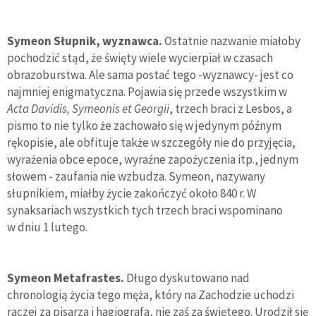
Symeon Słupnik, wyznawca.
Ostatnie nazwanie miałoby
pochodzić stąd, że święty wiele wycierpiał w czasach
obrazoburstwa. Ale sama postać tego -wyznawcy- jest co
najmniej enigmatyczna. Pojawia się przede wszystkim w
Acta Davidis, Symeonis et Georgii
, trzech braci z Lesbos, a
pismo to nie tylko że zachowało się w jedynym późnym
rękopisie, ale obfituje także w szczegóły nie do przyjęcia,
wyrażenia obce epoce, wyraźne zapożyczenia itp., jednym
słowem - zaufania nie wzbudza. Symeon, nazywany
słupnikiem, miałby życie zakończyć około 840 r. W
synaksariach wszystkich tych trzech braci wspominano
w dniu 1 lutego.
Symeon Metafrastes.
Długo dyskutowano nad
chronologią życia tego męża, który na Zachodzie uchodzi
raczej za pisarza i hagiografa, nie zaś za świętego. Urodził się