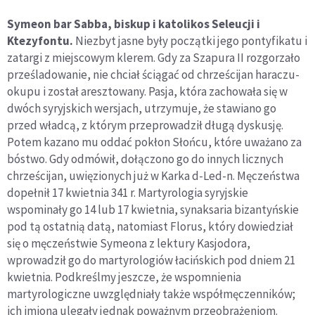
Symeon bar Sabba, biskup i katolikos Seleucji i
Ktezyfontu.
Niezbyt jasne były początki jego pontyfikatu i
zatargi z miejscowym klerem. Gdy za Szapura II rozgorzało
prześladowanie, nie chciał ściągać od chrześcijan haraczu-
okupu i został aresztowany. Pasja, która zachowała się w
dwóch syryjskich wersjach, utrzymuje, że stawiano go
przed władcą, z którym przeprowadził długą dyskusję.
Potem kazano mu oddać pokłon Słońcu, które uważano za
bóstwo. Gdy odmówił, dołączono go do innych licznych
chrześcijan, uwięzionych już w Karka d-Led-n. Męczeństwa
dopełnił 17 kwietnia 341 r. Martyrologia syryjskie
wspominały go 14 lub 17 kwietnia, synaksaria bizantyńskie
pod tą ostatnią datą, natomiast Florus, który dowiedział
się o męczeństwie Symeona z lektury Kasjodora,
wprowadził go do martyrologiów łacińskich pod dniem 21
kwietnia. Podkreślmy jeszcze, że wspomnienia
martyrologiczne uwzględniały także współmęczenników;
ich imiona ulegały jednak poważnym przeobrażeniom.