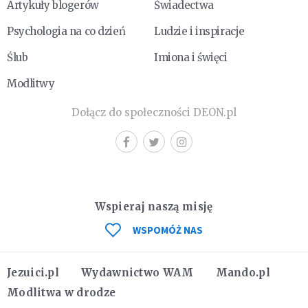
Artykuły blogerów
Świadectwa
Psychologia na co dzień
Ludzie i inspiracje
Ślub
Imiona i święci
Modlitwy
Dołącz do społeczności DEON.pl
Wspieraj naszą misję
WSPOMÓŻ NAS
Jezuici.pl
Wydawnictwo WAM
Mando.pl
Modlitwa w drodze