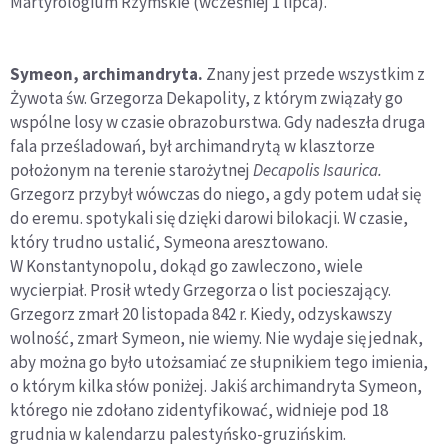
Martyrologium Rzymskie (wcześniej 1 lipca).
Symeon, archimandryta.
Znany jest przede wszystkim z
Żywota św. Grzegorza Dekapolity, z którym związały go
wspólne losy w czasie obrazoburstwa. Gdy nadeszła druga
fala prześladowań, był archimandrytą w klasztorze
położonym na terenie starożytnej
Decapolis Isaurica.
Grzegorz przybył wówczas do niego, a gdy potem udał się
do eremu. spotykali się dzięki darowi bilokacji. W czasie,
który trudno ustalić, Symeona aresztowano.
W Konstantynopolu, dokąd go zawleczono, wiele
wycierpiał. Prosił wtedy Grzegorza o list pocieszający.
Grzegorz zmarł 20 listopada 842 r. Kiedy, odzyskawszy
wolność, zmarł Symeon, nie wiemy. Nie wydaje się jednak,
aby można go było utożsamiać ze słupnikiem tego imienia,
o którym kilka słów poniżej. Jakiś archimandryta Symeon,
którego nie zdołano zidentyfikować, widnieje pod 18
grudnia w kalendarzu palestyńsko-gruzińskim.