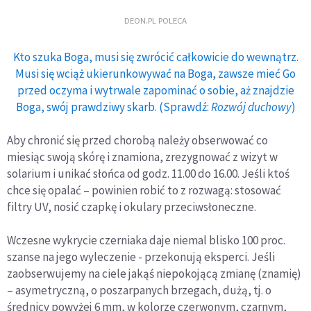
DEON.PL POLECA
Kto szuka Boga, musi się zwrócić całkowicie do wewnątrz.
Musi się wciąż ukierunkowywać na Boga, zawsze mieć Go
przed oczyma i wytrwale zapominać o sobie, aż znajdzie
Boga, swój prawdziwy skarb. (Sprawdź:
Rozwój duchowy
)
Aby chronić się przed chorobą należy obserwować co
miesiąc swoją skórę i znamiona, zrezygnować z wizyt w
solarium i unikać słońca od godz. 11.00 do 16.00. Jeśli ktoś
chce się opalać – powinien robić to z rozwagą: stosować
filtry UV, nosić czapkę i okulary przeciwsłoneczne.
Wczesne wykrycie czerniaka daje niemal blisko 100 proc.
szanse na jego wyleczenie - przekonują eksperci. Jeśli
zaobserwujemy na ciele jakąś niepokojącą zmianę (znamię)
– asymetryczną, o poszarpanych brzegach, dużą, tj. o
średnicy powyżej 6 mm, w kolorze czerwonym, czarnym,