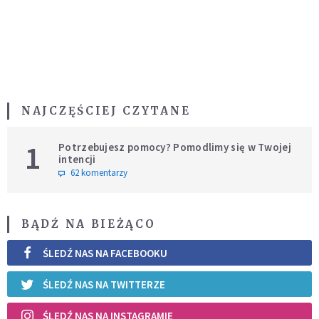
NAJCZĘŚCIEJ CZYTANE
1
Potrzebujesz pomocy? Pomodlimy się w Twojej
intencji
62 komentarzy
BĄDŹ NA BIEŻĄCO
ŚLEDŹ NAS NA FACEBOOKU
ŚLEDŹ NAS NA TWITTERZE
ŚLEDŹ NAS NA INSTAGRAMIE