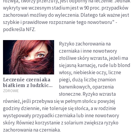
rozwija, tworzy przerzuty, jest odporny na leczenie. Jednak
wykryty we wczesnym stadium jest w 90 proc. przypadków
zachorowań możliwy do wyleczenia. Dlatego tak ważne jest
szybkie i prawidłowe rozpoznanie tego nowotworu" -
podkreśla NFZ.
Ryzyko zachorowania na
czerniaka i inne nowotwory
złośliwe skóry wzrasta, jeżeli ma
się jasną karnację, rude lub blond
włosy, niebieskie oczy, liczne
piegi, dużą liczbę znamion
Leczenie czerniaka
białkiem z ludzkich
barwnikowych, oparzenia
włosów
ZDROWIE
słoneczne. Ryzyko wzrasta
również, jeśli przebywa się w pełnym słońcu powyżej
godziny dziennie, nie toleruje się słońca, a w rodzinie
występowały przypadki czerniaka lub inne nowotwory
skóry. Również korzystanie z solarium zwiększa ryzyko
zachorowania na czerniaka.