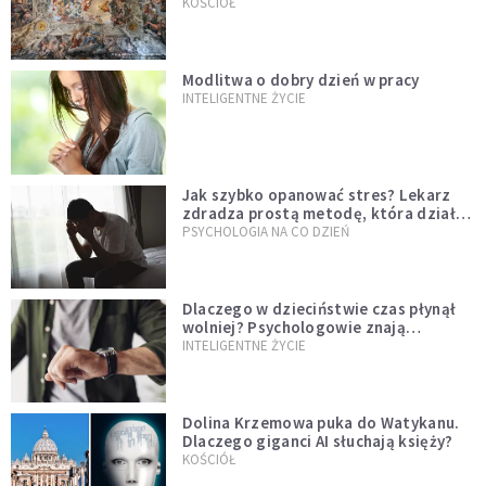
KOŚCIÓŁ
Modlitwa o dobry dzień w pracy
INTELIGENTNE ŻYCIE
Jak szybko opanować stres? Lekarz
zdradza prostą metodę, która działa
od razu
PSYCHOLOGIA NA CO DZIEŃ
Dlaczego w dzieciństwie czas płynął
wolniej? Psychologowie znają
odpowiedź
INTELIGENTNE ŻYCIE
Dolina Krzemowa puka do Watykanu.
Dlaczego giganci AI słuchają księży?
KOŚCIÓŁ