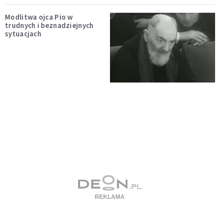
Modlitwa ojca Pio w
trudnych i beznadziejnych
sytuacjach