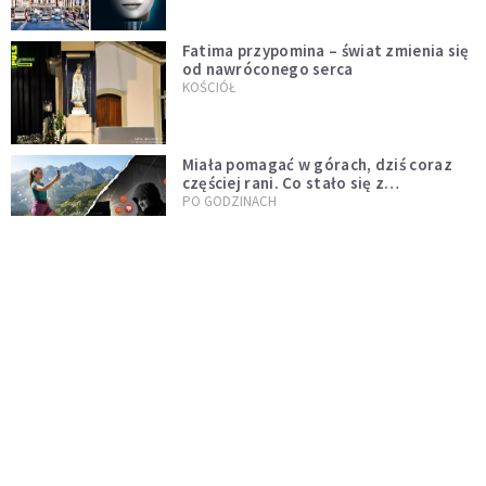
Fatima przypomina – świat zmienia się
od nawróconego serca
KOŚCIÓŁ
Miała pomagać w górach, dziś coraz
częściej rani. Co stało się z
Tatromaniakami?
PO GODZINACH