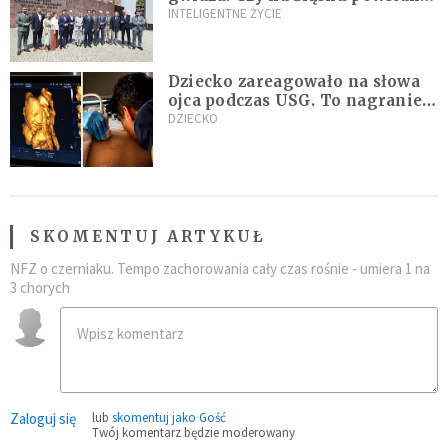
„Dolina Krzemowa”?
INTELIGENTNE ŻYCIE
Dziecko zareagowało na słowa
ojca podczas USG. To nagranie
podbija sieć
DZIECKO
SKOMENTUJ ARTYKUŁ
NFZ o czerniaku. Tempo zachorowania cały czas rośnie - umiera 1 na
3 chorych
Zaloguj się
lub
skomentuj jako Gość
Twój komentarz będzie moderowany