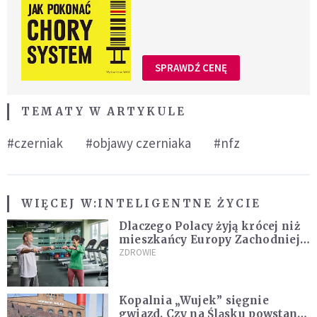
SPRAWDŹ CENĘ
TEMATY W ARTYKULE
#czerniak
#objawy czerniaka
#nfz
WIĘCEJ W:
INTELIGENTNE ŻYCIE
Dlaczego Polacy żyją krócej niż
mieszkańcy Europy Zachodniej?
Ekspertka wskazuje główne
ZDROWIE
przyczyny
Kopalnia „Wujek” sięgnie
gwiazd. Czy na Śląsku powstanie