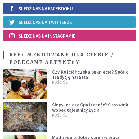
ŚLEDŹ NAS NA FACEBOOKU
ŚLEDŹ NAS NA TWITTERZE
ŚLEDŹ NAS NA INSTAGRAMIE
REKOMENDOWANE DLA CIEBIE /
POLECANE ARTYKUŁY
Czy Kościół czeka pęknięcie? Spór o
Tradycję narasta
KOŚCIÓŁ
Ślepy los czy Opatrzność? Człowiek
wobec tajemnicy życia
KOŚCIÓŁ
Modlitwa o dobry dzień w pracy