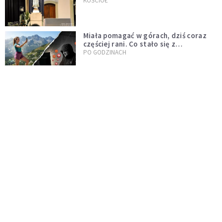
KOŚCIÓŁ
Miała pomagać w górach, dziś coraz
częściej rani. Co stało się z
Tatromaniakami?
PO GODZINACH