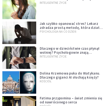
INTELIGENTNE ŻYCIE
Jak szybko opanować stres? Lekarz
zdradza prostą metodę, która działa
od razu
PSYCHOLOGIA NA CO DZIEŃ
Dlaczego w dzieciństwie czas płynął
wolniej? Psychologowie znają
odpowiedź
INTELIGENTNE ŻYCIE
Dolina Krzemowa puka do Watykanu.
Dlaczego giganci AI słuchają księży?
KOŚCIÓŁ
Fatima przypomina – świat zmienia się
od nawróconego serca