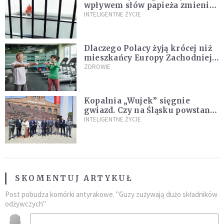
wpływem słów papieża zmienił
zdanie
INTELIGENTNE ŻYCIE
Dlaczego Polacy żyją krócej niż
mieszkańcy Europy Zachodniej?
Ekspertka wskazuje główne
ZDROWIE
przyczyny
Kopalnia „Wujek” sięgnie
gwiazd. Czy na Śląsku powstanie
„Dolina Krzemowa”?
INTELIGENTNE ŻYCIE
SKOMENTUJ ARTYKUŁ
Post pobudza komórki antyrakowe. "Guzy zużywają dużo składników
odżywczych"