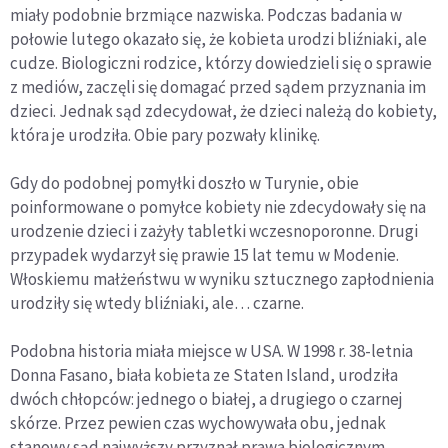
miały podobnie brzmiące nazwiska. Podczas badania w
połowie lutego okazało się, że kobieta urodzi bliźniaki, ale
cudze. Biologiczni rodzice, którzy dowiedzieli się o sprawie
z mediów, zaczęli się domagać przed sądem przyznania im
dzieci. Jednak sąd zdecydował, że dzieci należą do kobiety,
która je urodziła. Obie pary pozwały klinikę.
Gdy do podobnej pomyłki doszło w Turynie, obie
poinformowane o pomyłce kobiety nie zdecydowały się na
urodzenie dzieci i zażyły tabletki wczesnoporonne. Drugi
przypadek wydarzył się prawie 15 lat temu w Modenie.
Włoskiemu małżeństwu w wyniku sztucznego zapłodnienia
urodziły się wtedy bliźniaki, ale… czarne.
Podobna historia miała miejsce w USA. W 1998 r. 38-letnia
Donna Fasano, biała kobieta ze Staten Island, urodziła
dwóch chłopców: jednego o białej, a drugiego o czarnej
skórze. Przez pewien czas wychowywała obu, jednak
stanowy sąd najwyższy przyznał prawa biologicznym