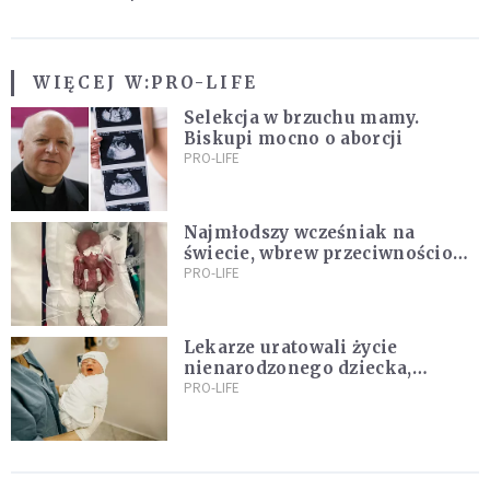
WIĘCEJ W:
PRO-LIFE
Selekcja w brzuchu mamy.
Biskupi mocno o aborcji
PRO-LIFE
Najmłodszy wcześniak na
świecie, wbrew przeciwnościom,
świętują swoje 1. urodziny
PRO-LIFE
Lekarze uratowali życie
nienarodzonego dziecka,
przeprowadzając ryzykowną
PRO-LIFE
operację przed jego przyjściem
na świat