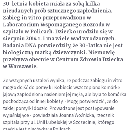
30-letnia kobieta miała za sobą kilka
nieudanych prób sztucznego zapłodnienia.
Zabieg in vitro przeprowadzono w
Laboratorium Wspomaganego Rozrodu w
szpitalu w Policach. Dziecko urodziło się w
sierpniu 2014 r. i ma wiele wad wrodzonych.
Badania DNA potwierdziły, że 30-latka nie jest
biologiczną matką dziewczynki. Niemowlę
przebywa obecnie w Centrum Zdrowia Dziecka
w Warszawie.
Ze wstępnych ustaleń wynika, że podczas zabiegu in vitro
mogło dojść do pomyłki. Kobiecie wszczepiono komórkę
jajową zapłodnioną nasieniem jej męża, ale była to komórka
pochodząca od innej kobiety. - Mogę potwierdzić, że do
takiej pomyłki doszło. Prowadzone jest postępowanie
wyjaśniające - powiedziała Joanna Woźnicka, rzecznik
szpitala przy ul. Unii Lubelskiej w Szczecinie, którego
częścią jest placówka w Policach.