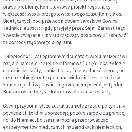
prawu problemy. Kompleksowy projekt regulujący
większość kwestii przygotowała swego czasu Komisja ds.
Bioetycznych pod przewodnictwem Jarosława Gowina.
Jednak nie został nigdy przyjęty przez Sejm. Zamiast tego
kwestie związane z in vitro rządzący postanowili "załatwić"
za pomocą rządowego programu.
- Niepłodność jest ogromnym dramatem wielu małżeństw i
par, ale należy je rzetelnie informować. Część lekarzy idzie
ostatnio na skróty, zamiast leczyć niepłodność, kierują od
razu na zabieg in vitro pomimo wielu niebezpieczeństw -
komentuje dzisiaj Gowin. Jego zdaniem powód jest jeden: -
Branża in vitro to żyła złota dla wielu klinik i lekarzy.
Gowin przypomniał, że został usunięty z rządu po tym, jak
powiedział, że kliniki sprzedają polskie zarodki za granicę,
np. do Niemiec, bo tam nie można przeprowadzać
eksperymentów medycznych na zarodkach niemieckich,