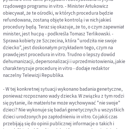
rządowego programu in vitro. - Minister Arłukowicz
obiecywał, że te ośrodki, w których procedura będzie
refundowana, zostaną objęte kontrolą i w nich jakieś
procedury będą. Teraz się okazuje, że to, o czym zapewniał
minister, jest hucpą - podkreśla Tomasz Terlikowski. -
Sprawa kobiety ze Szczecina, która "urodziła nie swoje
dziecko", jest doskonałym przykładem tego, czym na
prawdę jest procedura in vitro. Trudno o lepszy dowód
dehumanizacji, depersonalizacji i uprzedmiotowienia, jakie
charakteryzuje procedurę in vitro - dodaje redaktor
naczelny Telewizji Republika.
- W tej konkretnej sytuacji wykonano badania genetyczne,
ponieważ rozpoznano wady dziecka. W związku z tym rodzi
się pytanie, ile małżeństw może wychowywać "nie swoje"
dzieci? Nie wykonuje się badań genetycznych u wszystkich
dzieci urodzonych po zapłodnieniu in vitro. Co jakiś czas
przebijają się do opinii publicznej informacje o takich i