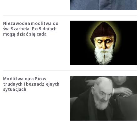
Niezawodna modlitwa do
św. Szarbela. Po 9 dniach
mogą dziać się cuda
Modlitwa ojca Pio w
trudnych i beznadziejnych
sytuacjach