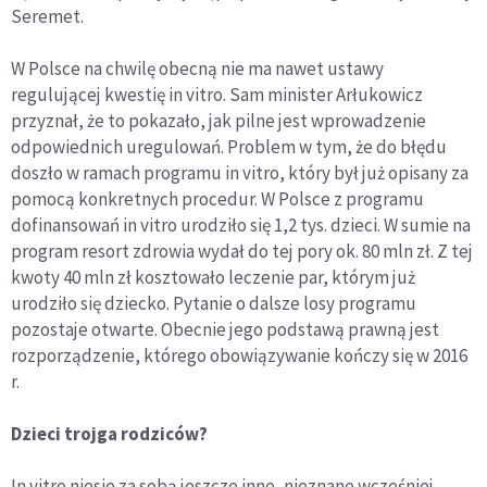
Seremet.
W Polsce na chwilę obecną nie ma nawet ustawy
regulującej kwestię in vitro. Sam minister Arłukowicz
przyznał, że to pokazało, jak pilne jest wprowadzenie
odpowiednich uregulowań. Problem w tym, że do błędu
doszło w ramach programu in vitro, który był już opisany za
pomocą konkretnych procedur. W Polsce z programu
dofinansowań in vitro urodziło się 1,2 tys. dzieci. W sumie na
program resort zdrowia wydał do tej pory ok. 80 mln zł. Z tej
kwoty 40 mln zł kosztowało leczenie par, którym już
urodziło się dziecko. Pytanie o dalsze losy programu
pozostaje otwarte. Obecnie jego podstawą prawną jest
rozporządzenie, którego obowiązywanie kończy się w 2016
r.
Dzieci trojga rodziców?
In vitro niesie za sobą jeszcze inne, nieznane wcześniej