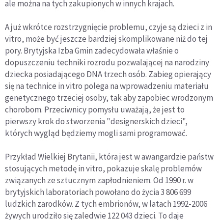
ale można na tych zakupionych w innych krajach.
A już wkrótce rozstrzygnięcie problemu, czyje są dzieci z in
vitro, może być jeszcze bardziej skomplikowane niż do tej
pory. Brytyjska Izba Gmin zadecydowała właśnie o
dopuszczeniu techniki rozrodu pozwalającej na narodziny
dziecka posiadającego DNA trzech osób. Zabieg opierający
się na technice in vitro polega na wprowadzeniu materiału
genetycznego trzeciej osoby, tak aby zapobiec wrodzonym
chorobom. Przeciwnicy pomysłu uważają, że jest to
pierwszy krok do stworzenia "designerskich dzieci",
których wygląd będziemy mogli sami programować.
Przykład Wielkiej Brytanii, która jest w awangardzie państw
stosujących metodę in vitro, pokazuje skalę problemów
związanych ze sztucznym zapłodnieniem. Od 1990 r. w
brytyjskich laboratoriach powołano do życia 3 806 699
ludzkich zarodków. Z tych embrionów, w latach 1992-2006
żywych urodziło się zaledwie 122 043 dzieci. To daje