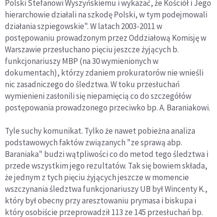
Polski Stefanowi Wyszyńskiemu i wykazać, że Kościół i Jego
hierarchowie działali na szkodę Polski, w tym podejmowali
działania szpiegowskie". W latach 2003-2011 w
postępowaniu prowadzonym przez Oddziałową Komisję w
Warszawie przesłuchano pięciu jeszcze żyjących b.
funkcjonariuszy MBP (na 30 wymienionych w
dokumentach), którzy zdaniem prokuratorów nie wnieśli
nic zasadniczego do śledztwa. W toku przesłuchań
wymienieni zasłonili się niepamięcią co do szczegółów
postępowania prowadzonego przeciwko bp. A. Baraniakowi.
Tyle suchy komunikat. Tylko że nawet pobieżna analiza
podstawowych faktów związanych "ze sprawą abp.
Baraniaka" budzi wątpliwości co do metod tego śledztwa i
przede wszystkim jego rezultatów. Tak się bowiem składa,
że jednym z tych pięciu żyjących jeszcze w momencie
wszczynania śledztwa funkcjonariuszy UB był Wincenty K.,
który był obecny przy aresztowaniu prymasa i biskupa i
który osobiście przeprowadził 113 ze 145 przesłuchań bp.