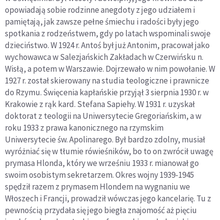
opowiadają sobie rodzinne anegdoty z jego udziałem i
pamiętają, jak zawsze pełne śmiechu i radości były jego
spotkania z rodzeństwem, gdy po latach wspominali swoje
dzieciństwo. W 1924 r. Antoś był już Antonim, pracował jako
wychowawca w Salezjańskich Zakładach w Czerwińsku n.
Wisłą, a potem w Warszawie. Dojrzewało w nim powołanie. W
1927 r. został skierowany na studia teologiczne i prawnicze
do Rzymu. Święcenia kapłańskie przyjął 3 sierpnia 1930 r. w
Krakowie z rąk kard. Stefana Sapiehy. W 1931 r. uzyskał
doktorat z teologii na Uniwersytecie Gregoriańskim, a w
roku 1933 z prawa kanonicznego na rzymskim
Uniwersytecie św. Apolinarego. Był bardzo zdolny, musiał
wyróżniać się w tłumie rówieśników, bo to on zwrócił uwagę
prymasa Hlonda, który we wrześniu 1933 r. mianował go
swoim osobistym sekretarzem. Okres wojny 1939-1945
spędził razem z prymasem Hlondem na wygnaniu we
Włoszech i Francji, prowadził wówczas jego kancelarię. Tu z
pewnością przydała się jego biegła znajomość aż pięciu