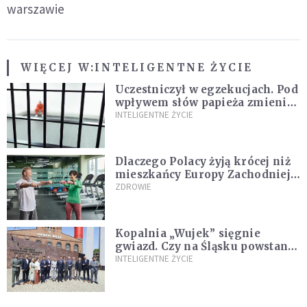
warszawie
WIĘCEJ W:
INTELIGENTNE ŻYCIE
Uczestniczył w egzekucjach. Pod
wpływem słów papieża zmienił
zdanie
INTELIGENTNE ŻYCIE
Dlaczego Polacy żyją krócej niż
mieszkańcy Europy Zachodniej?
Ekspertka wskazuje główne
ZDROWIE
przyczyny
Kopalnia „Wujek” sięgnie
gwiazd. Czy na Śląsku powstanie
„Dolina Krzemowa”?
INTELIGENTNE ŻYCIE