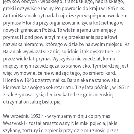
języków obcych - włoskiego, francuskiego, hebrajskiego,
greki i oczywiście łaciny. Po powrocie do kraju w 1945 r. ks.
Antoni Baraniak był nadal najbliższym współpracownikiem
prymasa Hlonda przy organizowaniu życia kościelnego w
nowych granicach Polski. To właśnie jemu umierający
prymas Hlond powierzył misję przekazania papieżowi
nazwiska hierarchy, którego widziałby na swoim miejscu. Ks.
Baraniak wywiązał się z niej solidnie i tak dyskretnie, że
przez wiele lat prymas Wyszyński nie wiedział, komu
między innymi zawdzięcza to stanowisko. Tym bardziej jest
więc wymowne, że nie wiedząc tego, po śmierci kard.
Hlonda w 1948 r. zatrzymał ks. Baraniaka na stanowisku
kierownika swojego sekretariatu. Trzy lata później, w 1951 r.
z rąk Prymasa Tysiąclecia w katedrze gnieźnieńskiej
otrzymał on sakrę biskupią.
We wrześniu 1953 r. - w tym samym dniu co prymas
Wyszyński - został aresztowany. Nie miał pojęcia, jakie
szykany, tortury i cierpienia przyjdzie mu znosić przez