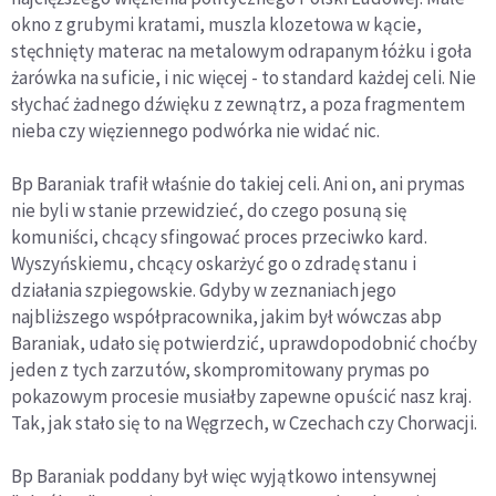
okno z grubymi kratami, muszla klozetowa w kącie,
stęchnięty materac na metalowym odrapanym łóżku i goła
żarówka na suficie, i nic więcej - to standard każdej celi. Nie
słychać żadnego dźwięku z zewnątrz, a poza fragmentem
nieba czy więziennego podwórka nie widać nic.
Bp Baraniak trafił właśnie do takiej celi. Ani on, ani prymas
nie byli w stanie przewidzieć, do czego posuną się
komuniści, chcący sfingować proces przeciwko kard.
Wyszyńskiemu, chcący oskarżyć go o zdradę stanu i
działania szpiegowskie. Gdyby w zeznaniach jego
najbliższego współpracownika, jakim był wówczas abp
Baraniak, udało się potwierdzić, uprawdopodobnić choćby
jeden z tych zarzutów, skompromitowany prymas po
pokazowym procesie musiałby zapewne opuścić nasz kraj.
Tak, jak stało się to na Węgrzech, w Czechach czy Chorwacji.
Bp Baraniak poddany był więc wyjątkowo intensywnej