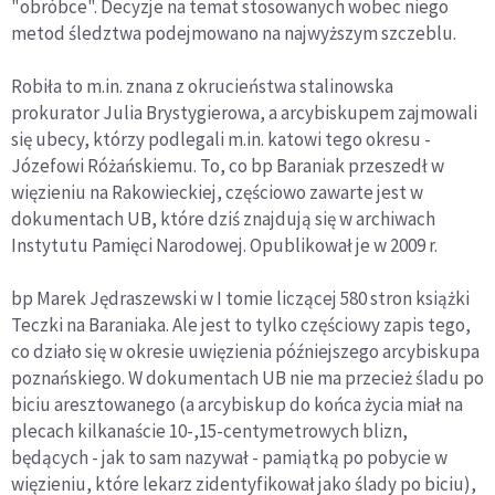
"obróbce". Decyzje na temat stosowanych wobec niego
metod śledztwa podejmowano na najwyższym szczeblu.
Robiła to m.in. znana z okrucieństwa stalinowska
prokurator Julia Brystygierowa, a arcybiskupem zajmowali
się ubecy, którzy podlegali m.in. katowi tego okresu -
Józefowi Różańskiemu. To, co bp Baraniak przeszedł w
więzieniu na Rakowieckiej, częściowo zawarte jest w
dokumentach UB, które dziś znajdują się w archiwach
Instytutu Pamięci Narodowej. Opublikował je w 2009 r.
bp Marek Jędraszewski w I tomie liczącej 580 stron książki
Teczki na Baraniaka. Ale jest to tylko częściowy zapis tego,
co działo się w okresie uwięzienia późniejszego arcybiskupa
poznańskiego. W dokumentach UB nie ma przecież śladu po
biciu aresztowanego (a arcybiskup do końca życia miał na
plecach kilkanaście 10-,15-centymetrowych blizn,
będących - jak to sam nazywał - pamiątką po pobycie w
więzieniu, które lekarz zidentyfikował jako ślady po biciu),