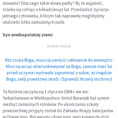
słowami? Dlaczego takie słowa padły? By to wyjaśnić,
trzeba się cofnąć o kilkadziesiąt lat. Prześledzić życiorys
jednego człowieka, którym tak naprawdę moglibyśmy
obdzielić kilka zasłużonych osób.
Syn wielkopolskiej ziemi
DEON.PL POLECA
Kto szuka Boga, musi się zwrócić całkowicie do wewnątrz.
Musi się wciąż ukierunkowywać na Boga, zawsze mieć Go
przed oczyma i wytrwale zapominać o sobie, aż znajdzie
Boga, swój prawdziwy skarb. (Sprawdź:
Rozwój duchowy
)
Ta historia zaczyna się 1 stycznia 1904 r. we wsi
Sebastianowo w Wielkopolsce. Antoś Baraniak był synem
niezbyt zamożnych rolników. Po ukończeniu szkoły
powszechnej przyjęty został do Zakładu Księży Salezjanów
w Oświęcimiu. Był wesoły i dowcipny, jego krewni do dziś