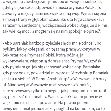
w więzieniu zawdzięczam jemu, bo on wziął na siebie jak
gdyby ciężar całej odpowiedzialności prymasa Polski. To
stworzyło między nami niezwykle silną więź. Wyraża się ona
z mojej strony w głębokim szacunku dla tego człowieka, a
zarazem w serdecznej wdzięczności wobec Boga, że dał mu
tak wielką moc, iż mogłem się na nim spokojnie oprzeć".
- Abp Baraniak bardzo przyjaźnie się do mnie odnosił, bo
byliśmy jakby kolegami, on tę samą pracę wykonywał w
Sekretariacie Prymasa Polski, którą później ja
wykonywałem, więc on ją dobrze znał. Prymas Wyszyński,
gdy pytałem go, jak się zachować wobec abp. Baraniaka,
gdy przyjedzie, powiedział mi wprost: "Arcybiskup Baraniak
jest tu u siebie". W Domu Arcybiskupów Warszawskich przy
ul. Miodowej w Warszawie miał zawsze swój pokój,
zarezerwowany tylko dla niego, i jak pamiętam, on potrafił
się poruszać doskonale w Warszawie. O swoim pobycie w
więzieniu nie chciał opowiadać. Na pewno po tym
uwięzieniu miał jednoznaczny pogląd na komunizm, co to