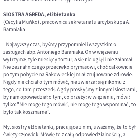
SIOSTRA AGREDA, elżbietanka
(Cecylia Muńko), pracownica sekretariatu arcybiskupa A.
Baraniaka
- Najwyższy czas, byśmy przypomnieli wszystkim o
zasługach abp. Antoniego Baraniaka. On w więzieniu
wytrzymał tyle miesięcy tortur, a się nie ugiął i nie załamał.
Nie zeznał niczego przeciwko prymasowi, choć całkowicie
po tym pobycie na Rakowieckiej miał zrujnowane zdrowie.
Nigdy nie chciał o tym mówić, nie zwierzał się nikomu z
tego, co tam przeszedł. A gdy prosiłyśmy z innymi siostrami,
by nam opowiedział o tym, co przeżył w więzieniu, mówił
tylko: "Nie mogę tego mówić, nie mogę tego wspominać, to
było tak koszmarne".
My, siostry elżbietanki, pracujące z nim, uważamy, że to był
święty człowiek. Mówię to z całą odpowiedzialnością, a