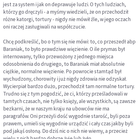
jest za system i jak on deprawuje ludzi. O tych ludziach,
którzy go dręczyli - a myśmy wiedzieli, że on przechodził
różne katorgi, tortury - nigdy nie mówił źle, w jego oczach
oni raczej zasługiwali na współczucie.
Chcę podkreślić, bo o tym się nie mówi: to, co przeszedł abp
Baraniak, to było prawdziwe więzienie. O ile prymas był
internowany, tylko przewożony z jednego miejsca
odosobnienia do drugiego, to Baraniak miał absolutnie
ciężkie, normalne więzienie. Po powrocie stamtąd był
wychudzony, chorowity i już nigdy zdrowia nie odzyskał.
Wycierpiał bardzo dużo, przechodził tam normalne tortury.
Trudno się z tym pogodzić, że ci, którzy prześladowali w
tamtych czasach, nie tylko księży, ale wszystkich, są zawsze
bezkarni, że w naszym kraju na ubowców nie ma
paragrafów. Oni przeżyli dość wygodnie starość, byli poza
prawem, umieli się wygodnie urządzić i cały czas jakby byli
pod jakąś osłoną. Do dziś nic o nich nie wiemy, a przecież
wielu z nich bardzo dobrze żyje lub żyło.