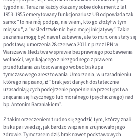
tygodniu. Teraz na każdy okazany sobie dokument z lat
1953-1955 emerytowany funkcjonariusz UB odpowiada tak
samo: "to nie mój podpis, nie wiem, kto go złożył w tym
miejscu", a "w śledztwie nie było mojej inicjatywy". Takie
zeznania mogą być nawet zabawne, ale to m.in. one stały się
podstawą umorzenia 28 czerwca 2011 r. przez IPN w
Warszawie śledztwa w sprawie bezprawnego pozbawienia
wolności, wynikającego z niezgodnego z prawem
przedłużania zastosowanego wobec biskupa
tymczasowego aresztowania. Umorzenia, w uzasadnieniu
którego napisano, iż "brak jest danych dostatecznie
uzasadniających podejrzenie popełnienia przestępstwa
znęcania się fizycznego lub moralnego (psychicznego) nad
bp. Antonim Baraniakiem".
Z takim orzeczeniem trudno się zgodzić tym, którzy znali
biskupa i wiedzą, jak bardzo więzienie zrujnowało jego
zdrowie. Tymczasem dziś brak nawet podstawowych