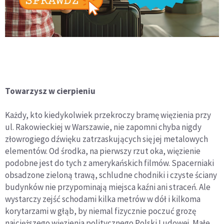
Towarzysz w cierpieniu
Każdy, kto kiedykolwiek przekroczy bramę więzienia przy
ul. Rakowieckiej w Warszawie, nie zapomni chyba nigdy
złowrogiego dźwięku zatrzaskujących się jej metalowych
elementów. Od środka, na pierwszy rzut oka, więzienie
podobne jest do tych z amerykańskich filmów. Spacerniaki
obsadzone zieloną trawą, schludne chodniki i czyste ściany
budynków nie przypominają miejsca kaźni ani straceń. Ale
wystarczy zejść schodami kilka metrów w dół i kilkoma
korytarzami w głąb, by niemal fizycznie poczuć grozę
najcięższego więzienia politycznego Polski Ludowej. Małe