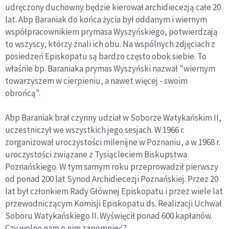
udręczony duchowny będzie kierował archidiecezją całe 20
lat. Abp Baraniak do końca życia był oddanym i wiernym
współpracownikiem prymasa Wyszyńskiego, potwierdzają
to wszyscy, którzy znali ich obu. Na wspólnych zdjęciach z
posiedzeń Episkopatu są bardzo często obok siebie. To
właśnie bp. Baraniaka prymas Wyszyński nazwał "wiernym
towarzyszem w cierpieniu, a nawet więcej - swoim
obrońcą".
Abp Baraniak brał czynny udział w Soborze Watykańskim II,
uczestniczył we wszystkich jego sesjach. W 1966 r.
zorganizował uroczystości milenijne w Poznaniu, a w 1968 r.
uroczystości związane z Tysiącleciem Biskupstwa
Poznańskiego. W tym samym roku przeprowadził pierwszy
od ponad 200 lat Synod Archidiecezji Poznańskiej. Przez 20
lat był członkiem Rady Głównej Episkopatu i przez wiele lat
przewodniczącym Komisji Episkopatu ds. Realizacji Uchwał
Soboru Watykańskiego II. Wyświęcił ponad 600 kapłanów.
Czy wolno nam o nim zapomnieć?