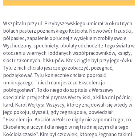
W szpitalu przy ul. Przybyszewskiego umierał w okrutnych
bólach pasterz poznańskiego Kościoła. Nowotwór trzustki,
półpasiec, zapalenie opłucnej z wysiękiem zrobiły swoje.
Wychudzony, spuchnięty, obolały odchodził z tego świata w
otoczeniu wiernych i oddanych współpracowników, księży,
sióstr zakonnych, biskupów. Ktoś ciągle był przy jego łóżku.
Tylu z nich chciało jeszcze go zobaczyć, pożegnać,
podziękować. Tylu koniecznie chciało poprosić
umierającego: "niech nam jeszcze Ekscelencja
pobłogosławi". To do niego do szpitala z Warszawy
specjalnie przyjechał prymas Wyszyński, a kilka dni później
kard. Karol Wojtyła. Wszyscy, którzy znajdowali się wtedy w
jego pokoju, słyszeli, gdy żegnając się, powiedział:
"Ekscelencjo, Kościół w Polsce nigdy nie zapomni tego, co
Ekscelencja uczynił dla niego w najtrudniejszym dla tego
Kościoła czasie". Kim był człowiek, którego żegnano takimi