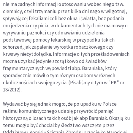
nie ma żadnych informacji o stosowaniu wobec niego tzw.
ciemnicy, czyli trzymaniu przez kilka dni nago w wilgotnej,
spływającej fekaliami celi bez okna i światła, bez podania
mu jedzenia czy picia, w dokumentach tych nie ma mowy o
wyrywaniu paznokci czy odmawianiu udzielenia
podstawowej pomocy lekarskiej w przypadku takich
schorzeń, jak zapalenie wyrostka robaczkowego czy
krwawy nieżyt żołądka. Informacje o tych prześladowaniach
można uzyskać jedynie szczątkowo od świadków
fragmentarycznych wypowiedzi abp. Baraniaka, który
sporadycznie mówił o tym różnym osobom w różnych
okolicznościach swojego życia. (Pisaliśmy o tym w "PK" nr
18/2012).
Wydawać by się jednak mogło, że po upadku w Polsce
reżimu komunistycznego uda się przywrócić pamięć
historyczną o losach takich osób jak abp Baraniak. Okazją ku
temu mogło być chociażby śledztwo wszczęte przez
Oddziałową Komisję Ścigania Zbrodni przeciwko Narodowi