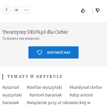
Tworzymy DEON.pl dla Ciebie
Tu możesz nas wesprzeć.
WSPOMÓŻ NAS
TEMATY W ARTYKULE
#poznań
#stefan wyszyński
#kardynał stefan
wyszyński
#antoni baraniak
#abp antoni
baraniak
#więzienie przy ul rakowieckiej w