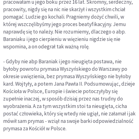
pracowałam u jego boku przez 16 lat. Skromny, serdeczny,
pracowity, nigdy się na nic nie skarżył i wszystkim chciał
pomagać. Ludzie go kochali. Pragniemy dożyć chwili, w
której wszczęlibyśmy jego proces beatyfikacyjny. Jemu
naprawdę się to należy. Nie rozumiemy, dlaczego o abp.
Baraniaku i jego cierpieniu w więzieniu nigdzie się nie
wspomina, a on odegrał tak ważną rolę.
- Gdyby nie abp Baraniak i jego nieugięta postawa, nie
byłoby powrotu prymasa Wyszyńskiego do Warszawy po
okresie uwięzienia, bez prymasa Wyszyńskiego nie byłoby
kard. Wojtyły, a potem Jana Pawła II. Podsumowując, dzieje
Kościoła w Polsce, Europie i świecie potoczyłyby się
zupełnie inaczej, w sposób dzisiaj przez nas trudny do
wyobrażenia. A za tym wszystkim stoi ta nieugięta, cicha
postać człowieka, który się wtedy nie ugiął, nie załamał i jak
mówił sam prymas - wziął na swoje barki odpowiedzialność
prymasa za Kościół w Polsce.