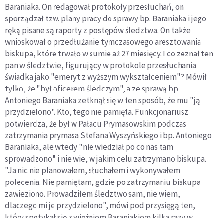
Baraniaka. On redagował protokoły przesłuchań, on
sporządzał tzw. plany pracy do sprawy bp. Baraniaka i jego
ręką pisane są raporty z postępów śledztwa. On także
wnioskował o przedłużanie tymczasowego aresztowania
biskupa, które trwało w sumie aż 27 miesięcy. I co zeznał ten
pan w śledztwie, figurujący w protokole przesłuchania
świadka jako "emeryt z wyższym wykształceniem"? Mówił
tylko, że "był oficerem śledczym", a ze sprawą bp.
Antoniego Baraniaka zetknął się w ten sposób, że mu "ją
przydzielono". Kto, tego nie pamięta. Funkcjonariusz
potwierdza, że był w Pałacu Prymasowskim podczas
zatrzymania prymasa Stefana Wyszyńskiego i bp. Antoniego
Baraniaka, ale wtedy "nie wiedział po co nas tam
sprowadzono" i nie wie, w jakim celu zatrzymano biskupa.
"Ja nic nie planowałem, słuchałem i wykonywałem
polecenia. Nie pamiętam, gdzie po zatrzymaniu biskupa
zawieziono. Prowadziłem śledztwo sam, nie wiem,
dlaczego mi je przydzielono", mówi pod przysięgą ten,
który spotykał się z więźniem Baraniakiem kilka razy w