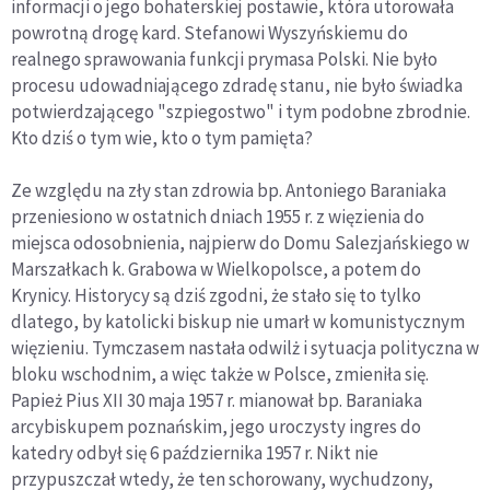
informacji o jego bohaterskiej postawie, która utorowała
powrotną drogę kard. Stefanowi Wyszyńskiemu do
realnego sprawowania funkcji prymasa Polski. Nie było
procesu udowadniającego zdradę stanu, nie było świadka
potwierdzającego "szpiegostwo" i tym podobne zbrodnie.
Kto dziś o tym wie, kto o tym pamięta?
Ze względu na zły stan zdrowia bp. Antoniego Baraniaka
przeniesiono w ostatnich dniach 1955 r. z więzienia do
miejsca odosobnienia, najpierw do Domu Salezjańskiego w
Marszałkach k. Grabowa w Wielkopolsce, a potem do
Krynicy. Historycy są dziś zgodni, że stało się to tylko
dlatego, by katolicki biskup nie umarł w komunistycznym
więzieniu. Tymczasem nastała odwilż i sytuacja polityczna w
bloku wschodnim, a więc także w Polsce, zmieniła się.
Papież Pius XII 30 maja 1957 r. mianował bp. Baraniaka
arcybiskupem poznańskim, jego uroczysty ingres do
katedry odbył się 6 października 1957 r. Nikt nie
przypuszczał wtedy, że ten schorowany, wychudzony,