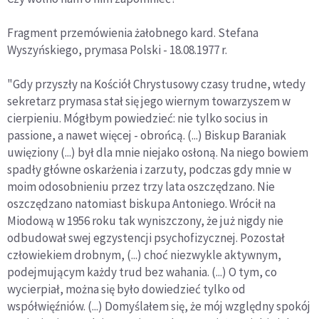
Fragment przemówienia żałobnego kard. Stefana
Wyszyńskiego, prymasa Polski - 18.08.1977 r.
"Gdy przyszły na Kościół Chrystusowy czasy trudne, wtedy
sekretarz prymasa stał się jego wiernym towarzyszem w
cierpieniu. Mógłbym powiedzieć: nie tylko socius in
passione, a nawet więcej - obrońcą. (...) Biskup Baraniak
uwięziony (...) był dla mnie niejako osłoną. Na niego bowiem
spadły główne oskarżenia i zarzuty, podczas gdy mnie w
moim odosobnieniu przez trzy lata oszczędzano. Nie
oszczędzano natomiast biskupa Antoniego. Wrócił na
Miodową w 1956 roku tak wyniszczony, że już nigdy nie
odbudował swej egzystencji psychofizycznej. Pozostał
człowiekiem drobnym, (...) choć niezwykle aktywnym,
podejmującym każdy trud bez wahania. (...) O tym, co
wycierpiał, można się było dowiedzieć tylko od
współwięźniów. (...) Domyślałem się, że mój względny spokój