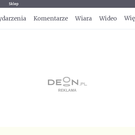
g
Sklep
Wię
darzenia
Komentarze
Wiara
Wideo