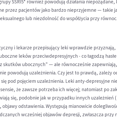
grupy SSRI5* również powodują działania niepożądane, 
 przez pacjentów jako bardzo nieprzyjemne — takie j
seksualnego lub niezdolność do współżycia przy równoc
yczny i lekarze przepisujący leki wprawdzie przyznają,
uboczne leków przeciwdepresyjnych - co łagodzą hasł
z skutków ubocznych" — ale równocześnie zapewniają, 
ie powodują uzależnienia. Czy jest to prawdą, zależy o
się pod pojęciem uzależnienia. Leki anty-depresyjne ni
 sensie, że zawsze potrzeba ich więcej; natomiast po z
wiają się, podobnie jak w przypadku innych uzależnień (
), objawy odstawienia. Występują mianowicie dolegliwoś
czanych wcześniej objawów depresji, zwłaszcza przy 