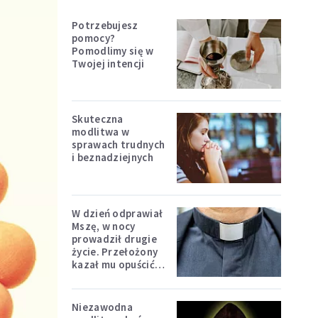
Potrzebujesz
pomocy?
Pomodlimy się w
Twojej intencji
Skuteczna
modlitwa w
sprawach trudnych
i beznadziejnych
W dzień odprawiał
Mszę, w nocy
prowadził drugie
życie. Przełożony
kazał mu opuścić
zakon
Niezawodna