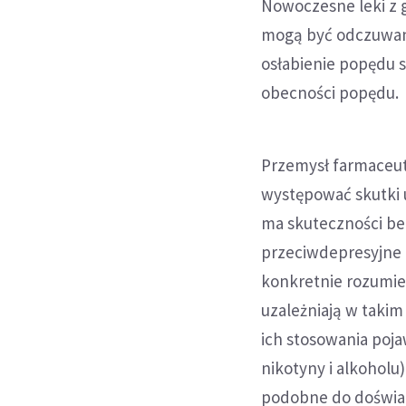
Nowoczesne leki z 
mogą być odczuwane
osłabienie popędu 
obecności popędu.
Przemysł farmaceut
występować skutki 
ma skuteczności be
przeciwdepresyjne n
konkretnie rozumie 
uzależniają w takim
ich stosowania poja
nikotyny i alkoholu
podobne do doświad