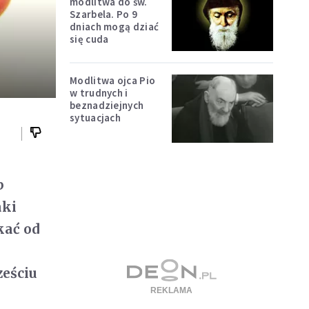
modlitwa do św.
Szarbela. Po 9
dniach mogą dziać
się cuda
Modlitwa ojca Pio
w trudnych i
beznadziejnych
sytuacjach
b
aki
kać od
ześciu