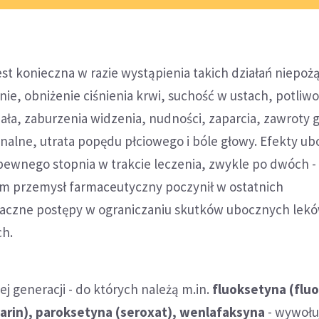
st konieczna w razie wystąpienia takich działań niepo
nie, obniżenie ciśnienia krwi, suchość w ustach, potliwo
ała, zaburzenia widzenia, nudności, zaparcia, zawroty 
nalne, utrata popędu płciowego i bóle głowy. Efekty u
pewnego stopnia w trakcie leczenia, zwykle po dwóch -
ym przemysł farmaceutyczny poczynił w ostatnich
znaczne postępy w ograniczaniu skutków ubocznych lek
ch.
j generacji - do których należą m.in.
fluoksetyna (fluo
arin), paroksetyna (seroxat), wenlafaksyna
- wywołu