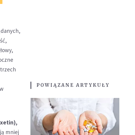
żądanych,
ść,
głowy,
boczne
 trzech
POWIĄZANE ARTYKUŁY
ów
xetin),
ją mniej