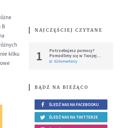
różne
u B
NAJCZĘŚCIEJ CZYTANE
na
 różnych
Potrzebujesz pomocy?
1
nie kilku
Pomodlimy się w Twojej
intencji
62 komentarzy
wiowe
BĄDŹ NA BIEŻĄCO
ŚLEDŹ NAS NA FACEBOOKU
ŚLEDŹ NAS NA TWITTERZE