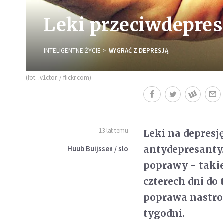
Leki przeciwdepresy
INTELIGENTNE ŻYCIE
WYGRAĆ Z DEPRESJĄ
(fot. .v1ctor. / flickr.com)
13 lat temu
Leki na depresj
antydepresanty.
Huub Buijssen / slo
poprawy - takie
czterech dni do
poprawa nastroj
tygodni.