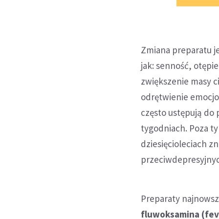
Zmiana preparatu je
jak: senność, otępie
zwiększenie masy ci
odrętwienie emocjo
często ustępują do 
tygodniach. Poza t
dziesięcioleciach 
przeciwdepresyjny
Preparaty najnowsze
fluwoksamina (fev