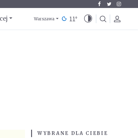
11
°
cej
Warszawa
WYBRANE DLA CIEBIE