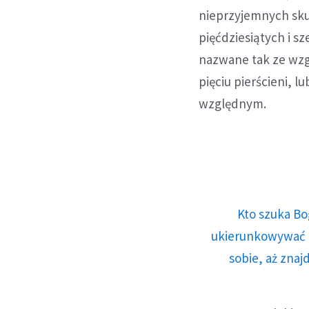
nieprzyjemnych skut
pięćdziesiątych i s
nazwane tak ze wzgl
pięciu pierścieni, 
względnym.
Kto szuka Bo
ukierunkowywać n
sobie, aż znaj