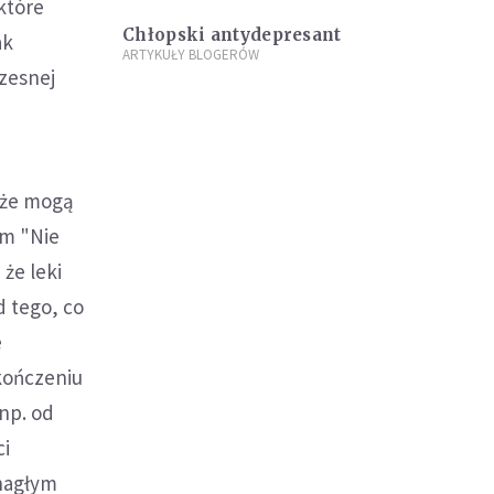
które
Chłopski antydepresant
ak
ARTYKUŁY BLOGERÓW
zesnej
 że mogą
em "Nie
że leki
d tego, co
e
akończeniu
np. od
ci
nagłym