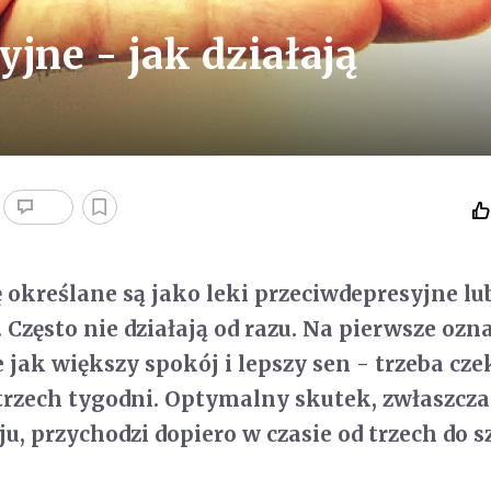
jne - jak działają
ę określane są jako leki przeciwdepresyjne lu
 Często nie działają od razu. Na pierwsze ozn
 jak większy spokój i lepszy sen - trzeba cze
 trzech tygodni. Optymalny skutek, zwłaszcza
u, przychodzi dopiero w czasie od trzech do s