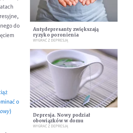
latach
resyjne,
dnego do
Antydepresanty zwiększają
jęciem
ryzyko poronienia
WYGRAĆ Z DEPRESJĄ
ciąż
ominać o
howy
)
Depresja. Nowy podział
obowiązków w domu
WYGRAĆ Z DEPRESJĄ