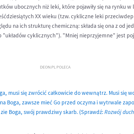
ków ubocznych niż leki, które pojawiły się na rynku w 
ześćdziesiątych XX wieku (tzw. cykliczne leki przeciwdep
ędu na ich strukturę chemiczną: składa się ona z od je
lub "układów cyklicznych"). "Mniej nieprzyjemne" jest po
DEON.PL POLECA
ga, musi się zwrócić całkowicie do wewnątrz. Musi się w
a Boga, zawsze mieć Go przed oczyma i wytrwale zap
dzie Boga, swój prawdziwy skarb. (Sprawdź:
Rozwój duc