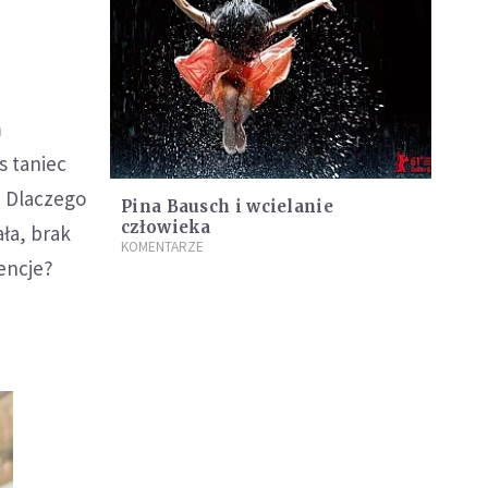
m
s taniec
. Dlaczego
Pina Bausch i wcielanie
człowieka
ała, brak
KOMENTARZE
encje?