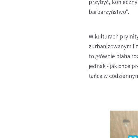
przybyć, konieczny 
barbarzyństwo".
W kulturach prymity
zurbanizowanym i z
to głównie błaha ro
jednak - jak chce p
tańca w codziennym