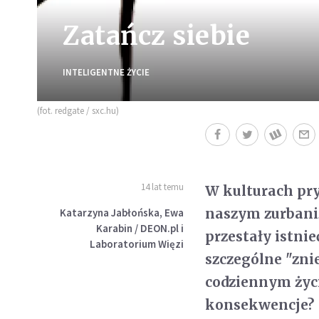
Zatańcz siebie
INTELIGENTNE ŻYCIE
(fot. redgate / sxc.hu)
14 lat temu
W kulturach pry
naszym zurban
Katarzyna Jabłońska, Ewa
Karabin / DEON.pl i
przestały istnie
Laboratorium Więzi
szczególne "zni
codziennym życ
konsekwencje?