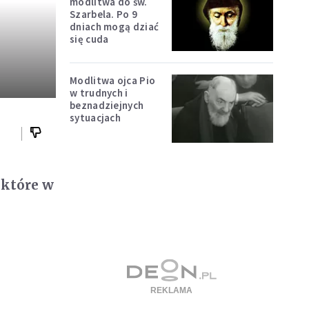
modlitwa do św.
Szarbela. Po 9
dniach mogą dziać
się cuda
Modlitwa ojca Pio
w trudnych i
beznadziejnych
sytuacjach
 które w