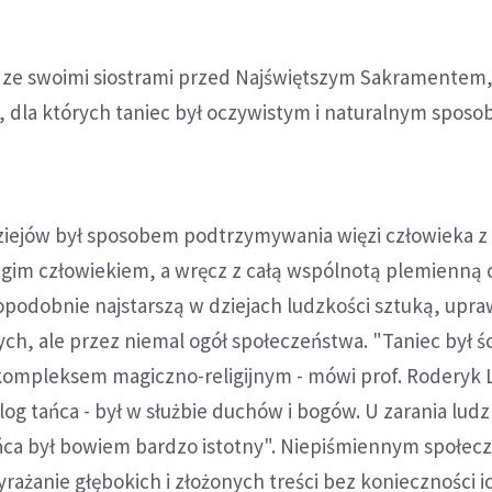
c ze swoimi siostrami przed Najświętszym Sakramentem,
, dla których taniec był oczywistym i naturalnym spos
dziejów był sposobem podtrzymywania więzi człowieka 
ugim człowiekiem, a wręcz z całą wspólnotą plemienną 
dopodobnie najstarszą w dziejach ludzkości sztuką, upra
ch, ale przez niemal ogół społeczeństwa. "Taniec był śc
kompleksem magiczno-religijnym - mówi prof. Roderyk 
log tańca - był w służbie duchów i bogów. U zarania ludz
ca był bowiem bardzo istotny". Niepiśmiennym społec
yrażanie głębokich i złożonych treści bez konieczności i