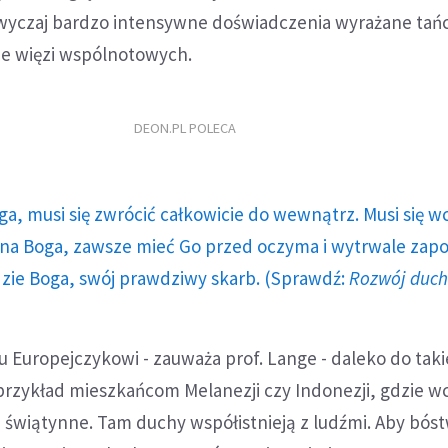
azwyczaj bardzo intensywne doświadczenia wyrażane ta
e więzi wspólnotowych.
DEON.PL POLECA
ga, musi się zwrócić całkowicie do wewnątrz. Musi się w
a Boga, zawsze mieć Go przed oczyma i wytrwale zap
dzie Boga, swój prawdziwy skarb. (Sprawdź:
Rozwój duc
u Europejczykowi - zauważa prof. Lange - daleko do taki
 przykład mieszkańcom Melanezji czy Indonezji, gdzie w
e świątynne. Tam duchy współistnieją z ludźmi. Aby bó