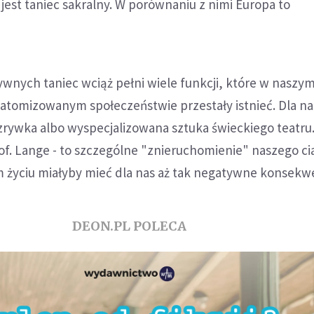
jest taniec sakralny. W porównaniu z nimi Europa to
wnych taniec wciąż pełni wiele funkcji, które w naszy
atomizowanym społeczeństwie przestały istnieć. Dla na
zrywka albo wyspecjalizowana sztuka świeckiego teatru
rof. Lange - to szczególne "znieruchomienie" naszego ci
 życiu miałyby mieć dla nas aż tak negatywne konsekw
DEON.PL POLECA