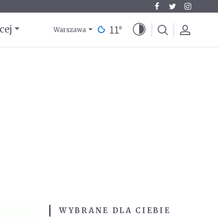
11
°
cej
Warszawa
WYBRANE DLA CIEBIE