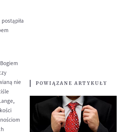
 postąpiła
obem
z Bogiem
czy
wianą nie
POWIĄZANE ARTYKUŁY
iśle
Lange,
kości
znościom
ch