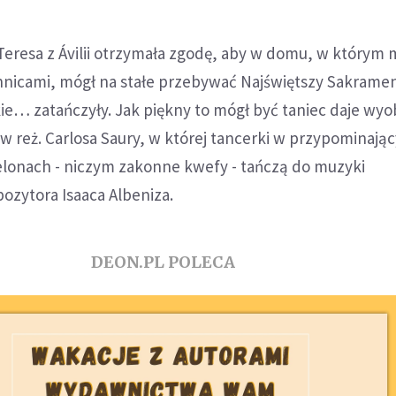
eresa z Ávilii otrzymała zgodę, aby w domu, w którym 
nnicami, mógł na stałe przebywać Najświętszy Sakrament
kie… zatańczyły. Jak piękny to mógł być taniec daje wy
a w reż. Carlosa Saury, w której tancerki w przypominają
welonach - niczym zakonne kwefy - tańczą do muzyki
ozytora Isaaca Albeniza.
DEON.PL POLECA