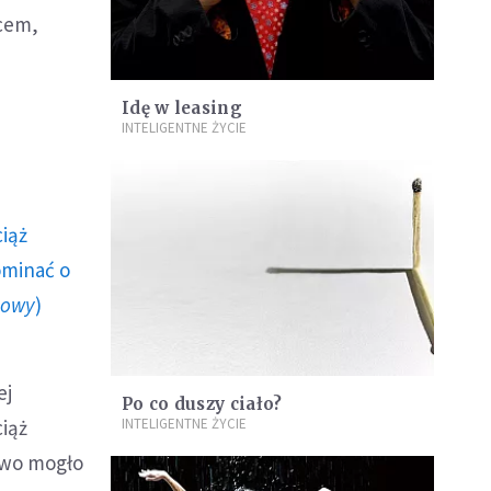
ńcem,
Idę w leasing
INTELIGENTNE ŻYCIE
ciąż
ominać o
howy
)
ej
Po co duszy ciało?
ciąż
INTELIGENTNE ŻYCIE
stwo mogło