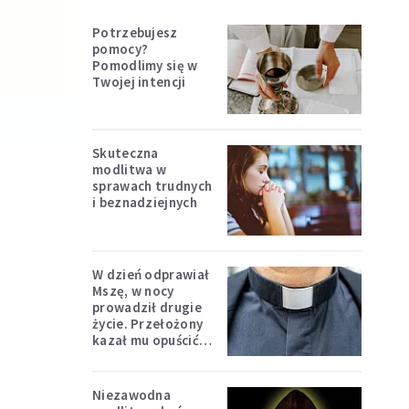
Potrzebujesz
pomocy?
Pomodlimy się w
Twojej intencji
Skuteczna
modlitwa w
sprawach trudnych
i beznadziejnych
W dzień odprawiał
Mszę, w nocy
prowadził drugie
życie. Przełożony
kazał mu opuścić
zakon
Niezawodna