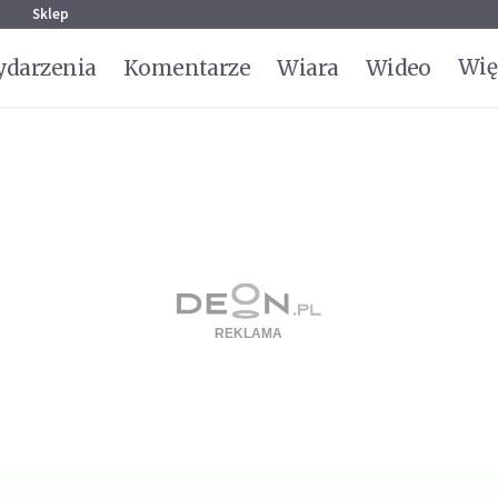
g
Sklep
Wię
darzenia
Komentarze
Wiara
Wideo