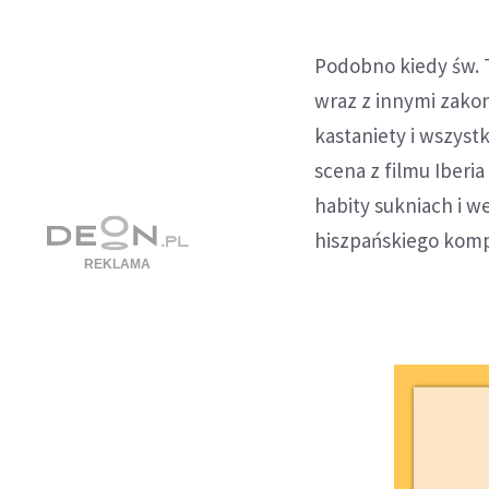
Podobno kiedy św. T
wraz z innymi zako
kastaniety i wszyst
scena z filmu Iberi
habity sukniach i 
hiszpańskiego komp