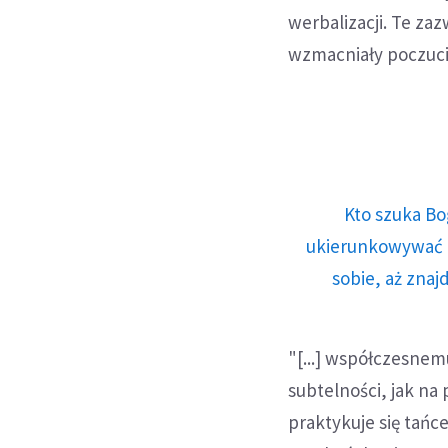
werbalizacji. Te z
wzmacniały poczuci
Kto szuka Bo
ukierunkowywać n
sobie, aż znaj
"[...] współczesnem
subtelności, jak na
praktykuje się tańc