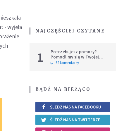
mieszkała
 - wyjęła
NAJCZĘŚCIEJ CZYTANE
obrażenie
cych
Potrzebujesz pomocy?
1
Pomodlimy się w Twojej
intencji
62 komentarzy
BĄDŹ NA BIEŻĄCO
ŚLEDŹ NAS NA FACEBOOKU
ŚLEDŹ NAS NA TWITTERZE