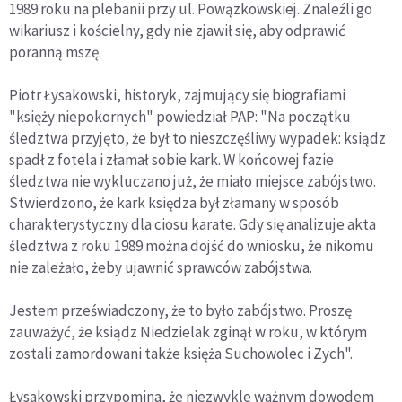
1989 roku na plebanii przy ul. Powązkowskiej. Znaleźli go
wikariusz i kościelny, gdy nie zjawił się, aby odprawić
poranną mszę.
Piotr Łysakowski, historyk, zajmujący się biografiami
"księży niepokornych" powiedział PAP: "Na początku
śledztwa przyjęto, że był to nieszczęśliwy wypadek: ksiądz
spadł z fotela i złamał sobie kark. W końcowej fazie
śledztwa nie wykluczano już, że miało miejsce zabójstwo.
Stwierdzono, że kark księdza był złamany w sposób
charakterystyczny dla ciosu karate. Gdy się analizuje akta
śledztwa z roku 1989 można dojść do wniosku, że nikomu
nie zależało, żeby ujawnić sprawców zabójstwa.
Jestem przeświadczony, że to było zabójstwo. Proszę
zauważyć, że ksiądz Niedzielak zginął w roku, w którym
zostali zamordowani także księża Suchowolec i Zych".
Łysakowski przypomina, że niezwykle ważnym dowodem