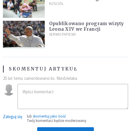
"Masowy ogień przeciwko
KOŚCIÓŁ
najeźdźcom!"
Opublikowano program wizyty
Leona XIV we Francji
SERWIS PAPIESKI
SKOMENTUJ ARTYKUŁ
25 lat temu zamordowano ks. Niedzielaka
Zaloguj się
lub
skomentuj jako Gość
Twój komentarz będzie moderowany