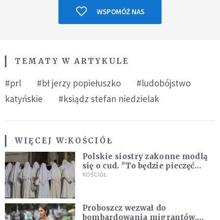
WSPOMÓŻ NAS
TEMATY W ARTYKULE
#prl
#bł jerzy popiełuszko
#ludobójstwo
katyńskie
#ksiądz stefan niedzielak
WIĘCEJ W:
KOŚCIÓŁ
Polskie siostry zakonne modlą
się o cud. "To będzie pieczęć
Pana Boga dla naszej wiary"
KOŚCIÓŁ
Proboszcz wezwał do
bombardowania migrantów.