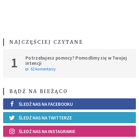
NAJCZĘŚCIEJ CZYTANE
1
Potrzebujesz pomocy? Pomodlimy się w Twojej
intencji
62 komentarzy
BĄDŹ NA BIEŻĄCO
ŚLEDŹ NAS NA FACEBOOKU
ŚLEDŹ NAS NA TWITTERZE
ŚLEDŹ NAS NA INSTAGRAMIE