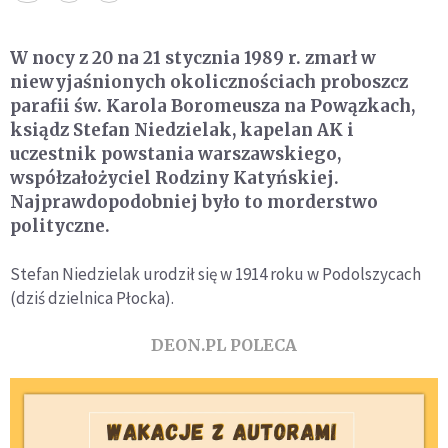
W nocy z 20 na 21 stycznia 1989 r. zmarł w
niewyjaśnionych okolicznościach proboszcz
parafii św. Karola Boromeusza na Powązkach,
ksiądz Stefan Niedzielak, kapelan AK i
uczestnik powstania warszawskiego,
współzałożyciel Rodziny Katyńskiej.
Najprawdopodobniej było to morderstwo
polityczne.
Stefan Niedzielak urodził się w 1914 roku w Podolszycach
(dziś dzielnica Płocka).
DEON.PL POLECA