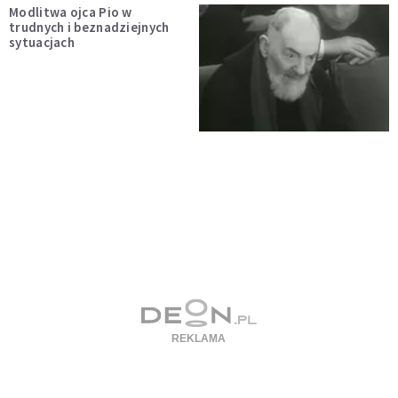
Modlitwa ojca Pio w
trudnych i beznadziejnych
sytuacjach