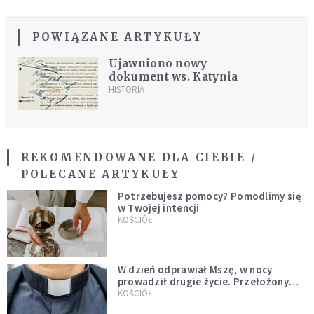
POWIĄZANE ARTYKUŁY
Ujawniono nowy
dokument ws. Katynia
HISTORIA
REKOMENDOWANE DLA CIEBIE /
POLECANE ARTYKUŁY
Potrzebujesz pomocy? Pomodlimy się
w Twojej intencji
KOŚCIÓŁ
W dzień odprawiał Mszę, w nocy
prowadził drugie życie. Przełożony
kazał mu opuścić zakon
KOŚCIÓŁ