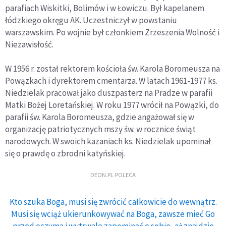
parafiach Wiskitki, Bolimów i w Łowiczu. Był kapelanem
łódzkiego okręgu AK. Uczestniczył w powstaniu
warszawskim. Po wojnie był członkiem Zrzeszenia Wolność i
Niezawisłość.
W 1956 r. został rektorem kościoła św. Karola Boromeusza na
Powązkach i dyrektorem cmentarza. W latach 1961-1977 ks.
Niedzielak pracował jako duszpasterz na Pradze w parafii
Matki Bożej Loretańskiej. W roku 1977 wrócił na Powązki, do
parafii św. Karola Boromeusza, gdzie angażował się w
organizację patriotycznych mszy św. w rocznice świąt
narodowych. W swoich kazaniach ks. Niedzielak upominał
się o prawdę o zbrodni katyńskiej.
DEON.PL POLECA
Kto szuka Boga, musi się zwrócić całkowicie do wewnątrz.
Musi się wciąż ukierunkowywać na Boga, zawsze mieć Go
przed oczyma i wytrwale zapominać o sobie, aż znajdzie