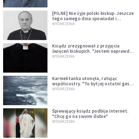
[PILNE] Nie żyje polski biskup. Jeszcze
tego samego dnia spowiadał i
sprawował Mszę świętą
WYDARZENIA
Ksiądz zrezygnował z przyjęcia
święceń biskupich. "Jestem naprawdę
niegodny"
WYDARZENIA
Karmelitanka utonęła, ratując
współsiostry. "To był jej ostatni gest
miłości"
WYDARZENIA
Śpiewający ksiądz podbija internet.
"Chcę go na swoim ślubie"
WYDARZENIA