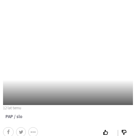
12 lat temu
PAP / slo