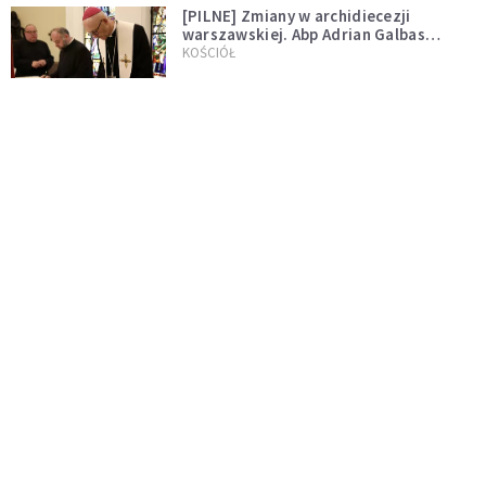
[PILNE] Zmiany w archidiecezji
warszawskiej. Abp Adrian Galbas
wręczył dekrety nowym proboszczom
KOŚCIÓŁ
[PILNE] Podjęto kroki ws. księdza
Sawielewicza. Nie zobaczymy go w
mediach
WYDARZENIA