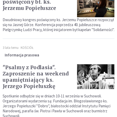
poświęcony bł. ks.
Jerzemu Popiełuszce
Dwudniowy kongres poświęcony ks. Jerzemu Popiełuszce rozpoczął
się na Jasnej Górze. Konferencja poprzedza 40. jubileuszową
Pielgrzymkę Ludzi Pracy, której inicjatorem był kapelan "Solidarności".
3 lata temu
KOŚCIÓŁ
Informacja prasowa
"Psalmy z Podlasia".
Zaproszenie na weekend
upamiętniający ks.
Jerzego Popiełuszkę
Spotkanie odbędzie się w dniach 10-11 września w Suchowoli.
Organizatorami wydarzenia są: Fundacja im. Błogosławionego ks.
Jerzego Popiełuszki "Dobro", białostocki oddział Instytutu Pamięci
Narodowej, parafia św. Piotra i Pawła w Suchowoli oraz burmistrz
Suchowoli.