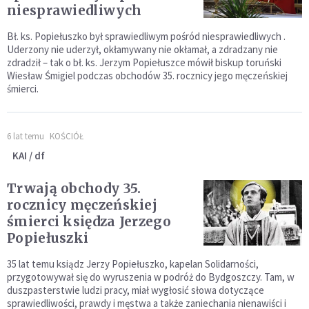
niesprawiedliwych
Bł. ks. Popiełuszko był sprawiedliwym pośród niesprawiedliwych .
Uderzony nie uderzył, okłamywany nie okłamał, a zdradzany nie
zdradził – tak o bł. ks. Jerzym Popiełuszce mówił biskup toruński
Wiesław Śmigiel podczas obchodów 35. rocznicy jego męczeńskiej
śmierci.
6 lat temu
KOŚCIÓŁ
KAI / df
Trwają obchody 35.
rocznicy męczeńskiej
śmierci księdza Jerzego
Popiełuszki
35 lat temu ksiądz Jerzy Popiełuszko, kapelan Solidarności,
przygotowywał się do wyruszenia w podróż do Bydgoszczy. Tam, w
duszpasterstwie ludzi pracy, miał wygłosić słowa dotyczące
sprawiedliwości, prawdy i męstwa a także zaniechania nienawiści i