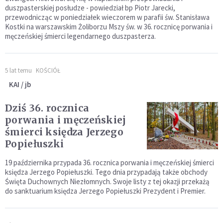
duszpasterskiej posłudze - powiedział bp Piotr Jarecki,
przewodnicząc w poniedziałek wieczorem w parafii św. Stanisława
Kostki na warszawskim Żoliborzu Mszy św. w 36. rocznicę porwania i
męczeńskiej śmierci legendarnego duszpasterza.
5 lat temu
KOŚCIÓŁ
KAI / jb
Dziś 36. rocznica
porwania i męczeńskiej
śmierci księdza Jerzego
Popiełuszki
19 października przypada 36. rocznica porwania i męczeńskiej śmierci
księdza Jerzego Popiełuszki. Tego dnia przypadają także obchody
Święta Duchownych Niezłomnych. Swoje listy z tej okazji przekażą
do sanktuarium księdza Jerzego Popiełuszki Prezydent i Premier.