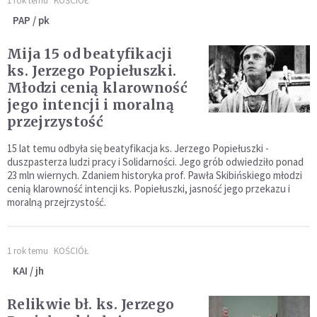
1 rok temu
KOŚCIÓŁ
PAP / pk
Mija 15 od beatyfikacji
ks. Jerzego Popiełuszki.
Młodzi cenią klarowność
jego intencji i moralną
przejrzystość
15 lat temu odbyła się beatyfikacja ks. Jerzego Popiełuszki -
duszpasterza ludzi pracy i Solidarności. Jego grób odwiedziło ponad
23 mln wiernych. Zdaniem historyka prof. Pawła Skibińskiego młodzi
cenią klarowność intencji ks. Popiełuszki, jasność jego przekazu i
moralną przejrzystość.
1 rok temu
KOŚCIÓŁ
KAI / jh
Relikwie bł. ks. Jerzego