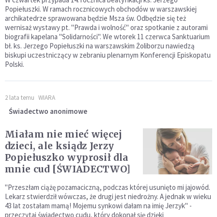
Popiełuszki. W ramach rocznicowych obchodów w warszawskiej
archikatedrze sprawowana będzie Msza św. Odbędzie się też
wernisaż wystawy pt. "Prawda i wolność" oraz spotkanie z autorami
biografii kapelana "Solidarności". We wtorek 11 czerwca Sanktuarium
bł. ks. Jerzego Popiełuszki na warszawskim Żoliborzu nawiedzą
biskupi uczestniczący w zebraniu plenarnym Konferencji Episkopatu
Polski.
2 lata temu
WIARA
Świadectwo anonimowe
Miałam nie mieć więcej
dzieci, ale ksiądz Jerzy
Popiełuszko wyprosił dla
mnie cud [ŚWIADECTWO]
"Przeszłam ciążę pozamaciczną, podczas której usunięto mi jajowód.
Lekarz stwierdził wówczas, że drugi jest niedrożny. A jednak w wieku
43 lat zostałam mamą! Mojemu synkowi dałam na imię Jerzyk" -
przeczytaj świadectwo cudu, który dokonał się dzięki