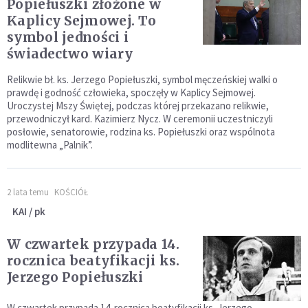
Popiełuszki złożone w
Kaplicy Sejmowej. To
symbol jedności i
świadectwo wiary
Relikwie bł. ks. Jerzego Popiełuszki, symbol męczeńskiej walki o
prawdę i godność człowieka, spoczęły w Kaplicy Sejmowej.
Uroczystej Mszy Świętej, podczas której przekazano relikwie,
przewodniczył kard. Kazimierz Nycz. W ceremonii uczestniczyli
posłowie, senatorowie, rodzina ks. Popiełuszki oraz wspólnota
modlitewna „Palnik”.
2 lata temu
KOŚCIÓŁ
KAI / pk
W czwartek przypada 14.
rocznica beatyfikacji ks.
Jerzego Popiełuszki
W czwartek przypada 14. rocznica beatyfikacji ks. Jerzego