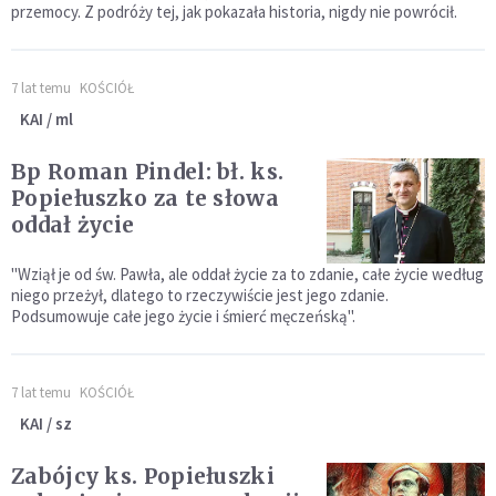
przemocy. Z podróży tej, jak pokazała historia, nigdy nie powrócił.
7 lat temu
KOŚCIÓŁ
KAI / ml
Bp Roman Pindel: bł. ks.
Popiełuszko za te słowa
oddał życie
"Wziął je od św. Pawła, ale oddał życie za to zdanie, całe życie według
niego przeżył, dlatego to rzeczywiście jest jego zdanie.
Podsumowuje całe jego życie i śmierć męczeńską".
7 lat temu
KOŚCIÓŁ
KAI / sz
Zabójcy ks. Popiełuszki