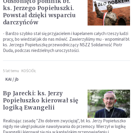
Odsłonięto pomnik bł.
ks. Jerzego Popiełuszki.
Powstał dzięki wsparciu
darczyńców
- Bardzo szybko stał się przyjacielem i kapelanem całych rzeszy ludzi
pracy, bo wiedział jak do nas mówić. Zawierzyliśmy mu - wspominał bł.
ks. Jerzego Popiełuszkę przewodniczący NSZZ Solidarność Piotr
Duda, podczas niedzielnych uroczystości.
5 lat temu
KOŚCIÓŁ
KAI / jb
Bp Jarecki: ks. Jerzy
Popiełuszko kierował się
logiką Ewangelii
Realizując zasadę "Zło dobrem zwyciężaj", bł. ks. Jerzy Popiełuszko
nigdy nie uległ pokusie nawoływania do przemocy. Wierzył w logikę
Ewangelii i kierował się nią w kapłańskim przepowiadaniu i