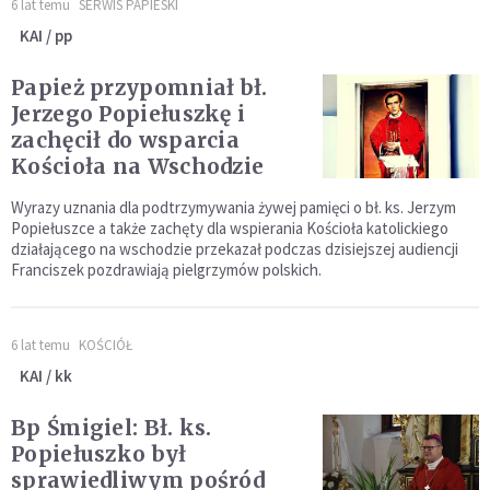
6 lat temu
SERWIS PAPIESKI
KAI / pp
Papież przypomniał bł.
Jerzego Popiełuszkę i
zachęcił do wsparcia
Kościoła na Wschodzie
Wyrazy uznania dla podtrzymywania żywej pamięci o bł. ks. Jerzym
Popiełuszce a także zachęty dla wspierania Kościoła katolickiego
działającego na wschodzie przekazał podczas dzisiejszej audiencji
Franciszek pozdrawiają pielgrzymów polskich.
6 lat temu
KOŚCIÓŁ
KAI / kk
Bp Śmigiel: Bł. ks.
Popiełuszko był
sprawiedliwym pośród