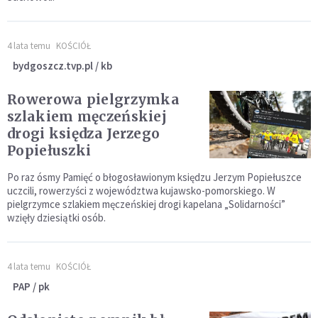
4 lata temu
KOŚCIÓŁ
bydgoszcz.tvp.pl / kb
Rowerowa pielgrzymka
szlakiem męczeńskiej
drogi księdza Jerzego
Popiełuszki
Po raz ósmy Pamięć o błogosławionym księdzu Jerzym Popiełuszce
uczcili, rowerzyści z województwa kujawsko-pomorskiego. W
pielgrzymce szlakiem męczeńskiej drogi kapelana „Solidarności”
wzięły dziesiątki osób.
4 lata temu
KOŚCIÓŁ
PAP / pk