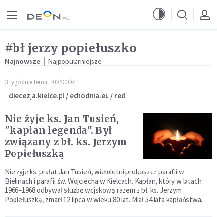
Przejdź do menu głównego
Przejdź do treści
#bł jerzy popiełuszko
Najnowsze
Najpopularniejsze
3 tygodnie temu
KOŚCIÓŁ
diecezja.kielce.pl / echodnia.eu / red
Nie żyje ks. Jan Tusień,
"kapłan legenda". Był
związany z bł. ks. Jerzym
Popiełuszką
Nie żyje ks. prałat Jan Tusień, wieloletni proboszcz parafii w
Bielinach i parafii św. Wojciecha w Kielcach. Kapłan, który w latach
1966–1968 odbywał służbę wojskową razem z bł. ks. Jerzym
Popiełuszką, zmarł 12 lipca w wieku 80 lat. Miał 54 lata kapłaństwa.