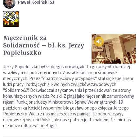
Paweł Kosiński SJ
Męczennik za
Solidarność – bł. ks. Jerzy
Popiełuszko
Jerzy Popiełuszko był słabego zdrowia, ale to go uczyniło bardziej
wrażliwym na potrzeby innych. Został kapelanem środowisk
medycznych. Przez "opatrznościowy przypadek" stał się kapelanem
ludzi pracy i rodzących się wolnych związków zawodowych
"Solidarność". Doświadczał szykanowania i prześladowań ze strony
komunistycznych władz Polski. Zginął jako męczennik zamordowany
rękami funkcjonariuszy Ministerstwa Spraw Wewnętrznych. 19
października Kościół wspomina błogosławionego księdza Jerzego
Popiełuszkę. Wielu z nas ma jeszcze w pamięci te ponure czasy
najnowszej historii Polski, ale nasz patron jest znakiem, że "nic nas
nie może odłączyć od Boga".