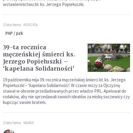
wstawiennictwu bł. ks. Jerzego Popiełuszki.
2 lata temu
KOŚCIÓŁ
PAP / pzk
39-ta rocznica
męczeńskiej śmierci ks.
Jerzego Popiełuszki –
‘kapelana Solidarności’
19 października mija 39. rocznica męczeńskiej śmierci bł. ks. Jerzego
Popiełuszki – ‘kapelana Solidarności’. W czasie mszy za Ojczyznę
stawał w obronie prześladowanych przez władze PRL. Apelował do
rodaków, aby nie sprzedawali swoich ideałów za miskę soczewicy czy
kupcząc swoim bratem.
2 lata temu
WIARA