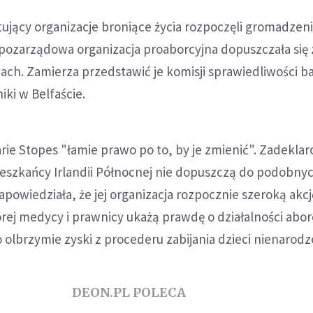
ujący organizacje broniące życia rozpoczęli gromadzen
pozarządowa organizacja proaborcyjna dopuszczała się
ach. Zamierza przedstawić je komisji sprawiedliwości b
iki w Belfaście.
ie Stopes "łamie prawo po to, by je zmienić". Zadekla
eszkańcy Irlandii Północnej nie dopuszczą do podobnyc
apowiedziała, że jej organizacja rozpocznie szeroką akcj
rej medycy i prawnicy ukażą prawdę o działalności abo
 olbrzymie zyski z procederu zabijania dzieci nienarod
DEON.PL POLECA