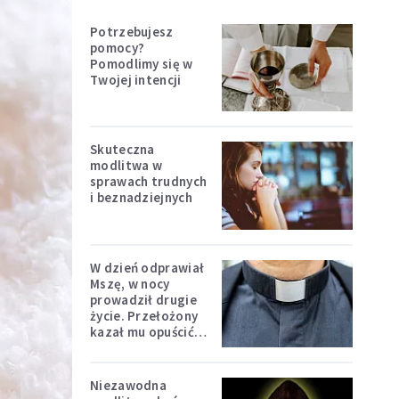
Potrzebujesz
pomocy?
Pomodlimy się w
Twojej intencji
Skuteczna
modlitwa w
sprawach trudnych
i beznadziejnych
W dzień odprawiał
Mszę, w nocy
prowadził drugie
życie. Przełożony
kazał mu opuścić
zakon
Niezawodna