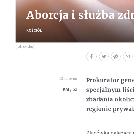
Aborcja i służba zd
KOŚCIÓŁ
(fot. sxc.hu)
13 lat temu
Prokurator gene
specjalnym liśc
KAI / pz
zbadania okoli
regionie prywat
Placówka należąca 