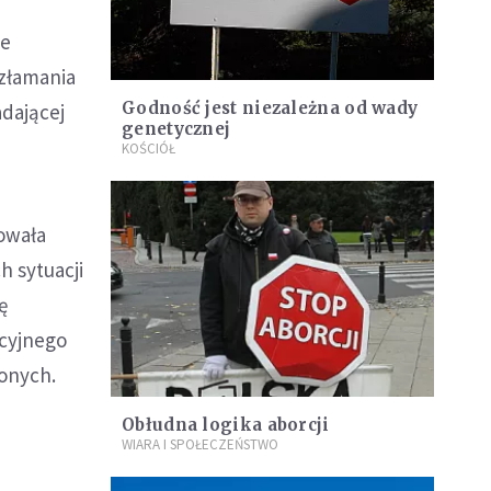
ie
 złamania
Godność jest niezależna od wady
adającej
genetycznej
KOŚCIÓŁ
rowała
h sytuacji
ę
rcyjnego
zonych.
Obłudna logika aborcji
WIARA I SPOŁECZEŃSTWO