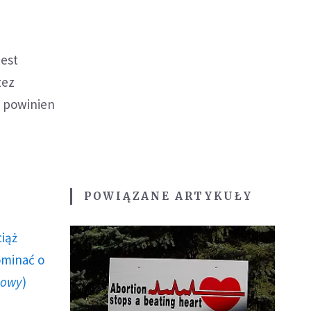
jest
zez
e powinien
POWIĄZANE ARTYKUŁY
ciąż
ominać o
howy
)