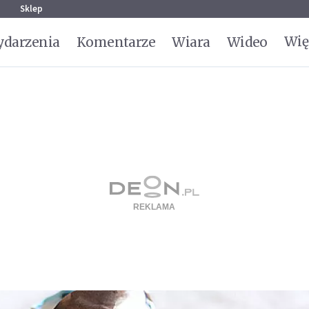
g
Sklep
Wię
darzenia
Komentarze
Wiara
Wideo