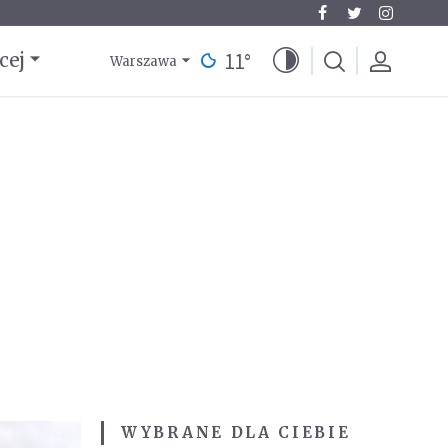
11
°
cej
Warszawa
WYBRANE DLA CIEBIE