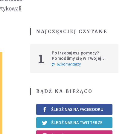
rytykowali
NAJCZĘŚCIEJ CZYTANE
Potrzebujesz pomocy?
1
Pomodlimy się w Twojej
intencji
62 komentarzy
BĄDŹ NA BIEŻĄCO
ŚLEDŹ NAS NA FACEBOOKU
ŚLEDŹ NAS NA TWITTERZE