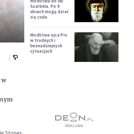
modlitwa do św.
Szarbela. Po 9
dniach mogą dziać
się cuda
Modlitwa ojca Pio
w trudnych i
beznadziejnych
sytuacjach
ł w
o
znym
ie Stopes