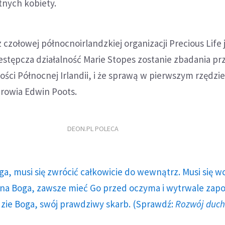
tnych kobiety.
czołowej północnoirlandzkiej organizacji Precious Life 
stępcza działalność Marie Stopes zostanie zbadania pr
ści Północnej Irlandii, i że sprawą w pierwszym rzędzi
zdrowia Edwin Poots.
DEON.PL POLECA
ga, musi się zwrócić całkowicie do wewnątrz. Musi się w
a Boga, zawsze mieć Go przed oczyma i wytrwale zap
dzie Boga, swój prawdziwy skarb. (Sprawdź:
Rozwój duc