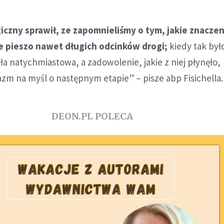
iczny sprawił, ze zapomnieliśmy o tym, jakie znacze
e pieszo nawet długich odcinków drogi;
kiedy tak był
yła natychmiastowa, a zadowolenie, jakie z niej płynęło,
zm na myśl o następnym etapie” – pisze abp Fisichella.
DEON.PL POLECA