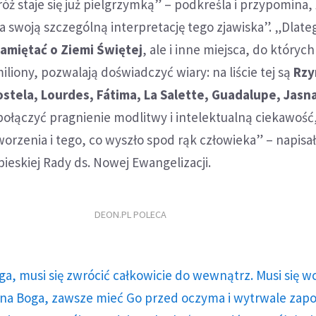
ż staje się już pielgrzymką” – podkreśla i przypomina,
 swoją szczególną interpretację tego zjawiska”. „Dlat
amiętać o Ziemi Świętej
, ale i inne miejsca, do któryc
iliony, pozwalają doświadczyć wiary: na liście tej są
Rzy
tela, Lourdes, Fátima, La Salette, Guadalupe, Jasna
połączyć pragnienie modlitwy i intelektualną ciekawość
orzenia i tego, co wyszło spod rąk człowieka” – napisa
eskiej Rady ds. Nowej Ewangelizacji.
DEON.PL POLECA
ga, musi się zwrócić całkowicie do wewnątrz. Musi się w
a Boga, zawsze mieć Go przed oczyma i wytrwale zap