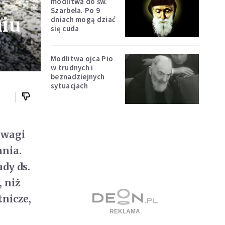
modlitwa do św.
Szarbela. Po 9
niu
dniach mogą dziać
się cuda
Modlitwa ojca Pio
w trudnych i
beznadziejnych
sytuacjach
uwagi
ania.
dy ds.
 niż
tnicze,