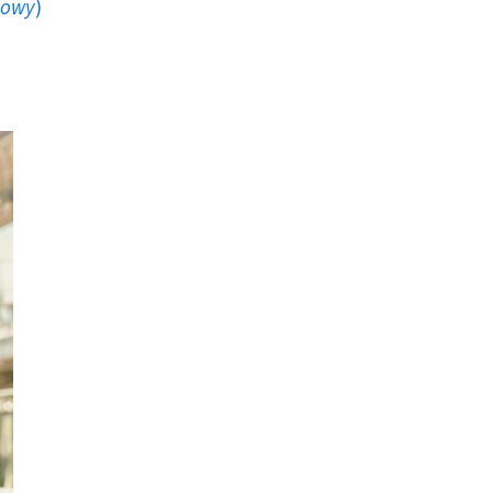
howy
)