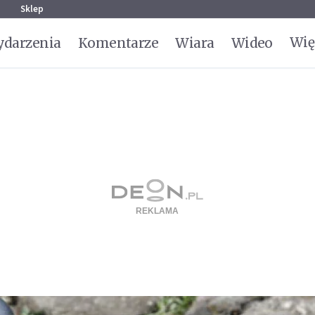
g
Sklep
Wię
darzenia
Komentarze
Wiara
Wideo