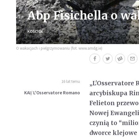
Abp Fisichella o w
KOŚCIÓŁ
O wakacjach i pielgrzymowaniu (fot. www.amdg.ie)
16 lat temu
„L'Osservatore
arcybiskupa Rin
KAI/ L'Osservatore Romano
Felieton przewo
Nowej Ewangeliz
czynią to “milio
dworce klejowe 