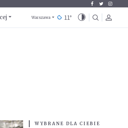
11
°
cej
Warszawa
WYBRANE DLA CIEBIE