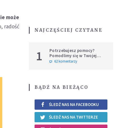
nie może
o, radość
NAJCZĘŚCIEJ CZYTANE
Potrzebujesz pomocy?
1
Pomodlimy się w Twojej
intencji
62 komentarzy
BĄDŹ NA BIEŻĄCO
ŚLEDŹ NAS NA FACEBOOKU
ŚLEDŹ NAS NA TWITTERZE