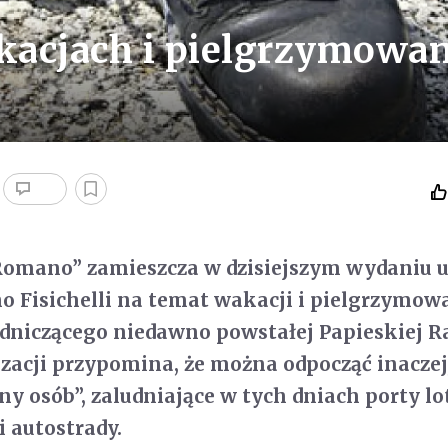
akacjach i pielgrzymowa
 Romano” zamieszcza w dzisiejszym wydaniu 
o Fisichelli na temat wakacji i pielgrzymow
dniczącego niedawno powstałej Papieskiej Ra
acji przypomina, że można odpocząć inaczej,
ny osób”, zaludniające w tych dniach porty lo
i autostrady.