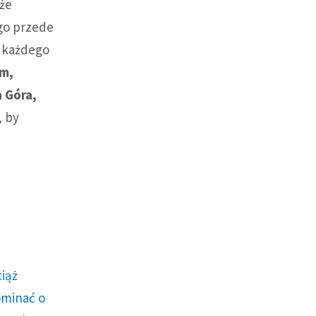
 że
ego przede
h każdego
m,
 Góra,
, by
ł
ciąż
ominać o