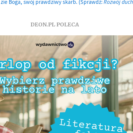
dzie Boga, swój prawdziwy skarb. (Sprawdź:
Rozwój duc
DEON.PL POLECA