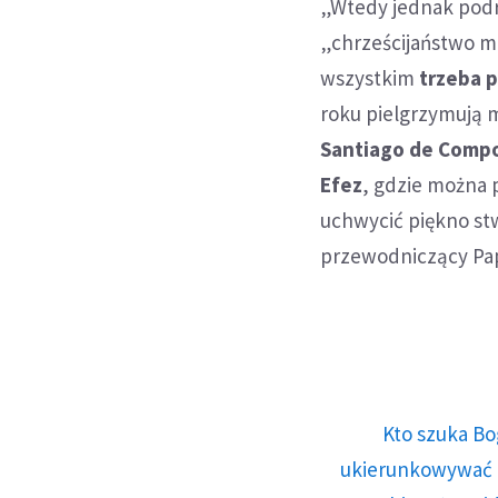
„Wtedy jednak podró
„chrześcijaństwo ma
wszystkim
trzeba p
roku pielgrzymują m
Santiago de Compos
Efez
, gdzie można 
uchwycić piękno stw
przewodniczący Papi
Kto szuka Bo
ukierunkowywać n