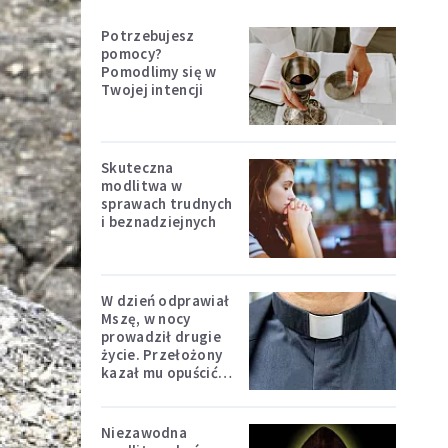
Potrzebujesz
pomocy?
Pomodlimy się w
Twojej intencji
Skuteczna
modlitwa w
sprawach trudnych
i beznadziejnych
W dzień odprawiał
Mszę, w nocy
prowadził drugie
życie. Przełożony
kazał mu opuścić
zakon
Niezawodna