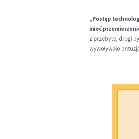
„
Postęp technolog
mieć przemierzeni
z przebytej drogi b
wywoływało entuzja