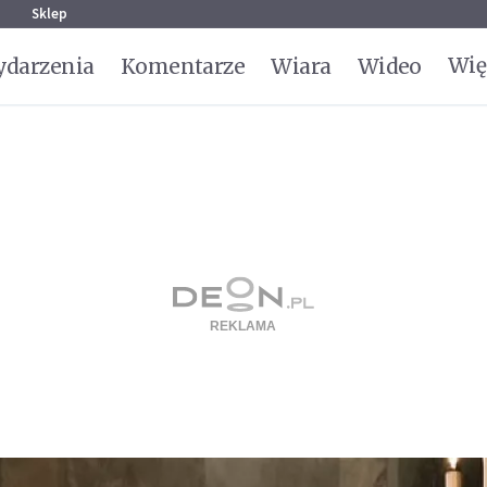
g
Sklep
Wię
darzenia
Komentarze
Wiara
Wideo