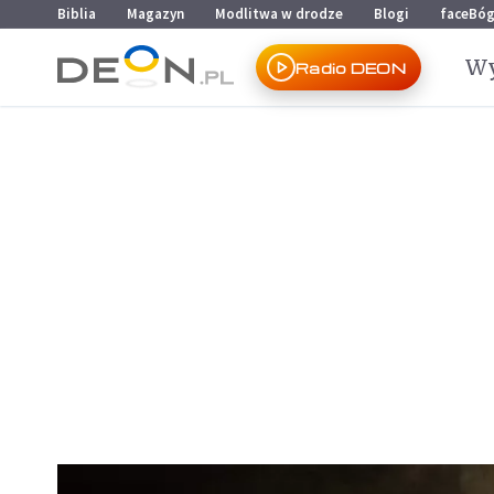
Przejdź do menu głównego
Przejdź do treści
Biblia
Magazyn
Modlitwa w drodze
Blogi
faceBó
Wy
Radio DEON