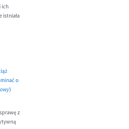
 ich
 istniała
ciąż
ominać o
howy
)
 sprawę z
zytywną