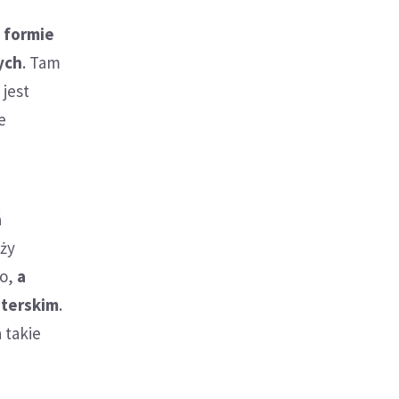
w formie
ych
. Tam
jest
e
ń
ęży
go,
a
sterskim
.
 takie