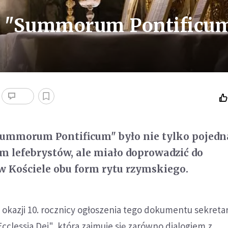
po "Summorum Pontificu
Summorum Pontificum" było nie tylko poje
 lefebrystów, ale miało doprowadzić do
w Kościele obu form rytu rzymskiego.
okazji 10. rocznicy ogłoszenia tego dokumentu sekreta
Ecclessia Dei", która zajmuje się zarówno dialogiem z