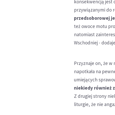
konsekwencją jest 
przywiązanymi do 
przedsoborowej je
też owoce motu pro
natomiast zaintere
Wschodniej - dodaje
Przyznaje on, że w 
napotkała na pewne 
umiejących sprawow
niekiedy również 
Z drugiej strony ni
liturgie, że nie ang