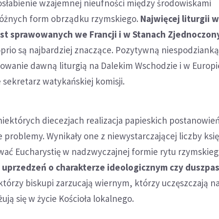
osłabienie wzajemnej nieufności między środowiskami
różnych form obrządku rzymskiego.
Najwięcej liturgii 
st sprawowanych we Francji i w Stanach Zjednoczon
prio są najbardziej znaczące. Pozytywną niespodzianką 
sowanie dawną liturgią na Dalekim Wschodzie i w Europi
 sekretarz watykańskiej komisji.
niektórych diecezjach realizacja papieskich postanowie
problemy. Wynikały one z niewystarczającej liczby ksi
ać Eucharystię w nadzwyczajnej formie rytu rzymskie
z uprzedzeń o charakterze ideologicznym czy duszpa
ektórzy biskupi zarzucają wiernym, którzy uczęszczają na
ażują się w życie Kościoła lokalnego.