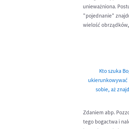
unieważniona. Postu
"pojednanie" znajdu
wielość obrządków,
Kto szuka Bo
ukierunkowywać n
sobie, aż znaj
Zdaniem abp. Pozzo 
tego bogactwa i na