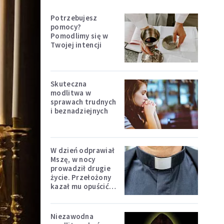
Potrzebujesz
pomocy?
Pomodlimy się w
Twojej intencji
Skuteczna
modlitwa w
sprawach trudnych
i beznadziejnych
W dzień odprawiał
Mszę, w nocy
prowadził drugie
życie. Przełożony
kazał mu opuścić
zakon
Niezawodna