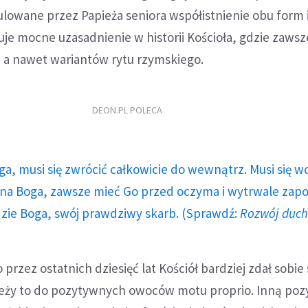
lowane przez Papieża seniora współistnienie obu form i
je mocne uzasadnienie w historii Kościoła, gdzie zawsze
 a nawet wariantów rytu rzymskiego.
DEON.PL POLECA
ga, musi się zwrócić całkowicie do wewnątrz. Musi się w
a Boga, zawsze mieć Go przed oczyma i wytrwale zap
dzie Boga, swój prawdziwy skarb. (Sprawdź:
Rozwój duc
przez ostatnich dziesięć lat Kościół bardziej zdał sobie
leży to do pozytywnych owoców motu proprio. Inną po