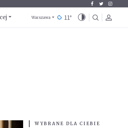
11
°
cej
Warszawa
WYBRANE DLA CIEBIE