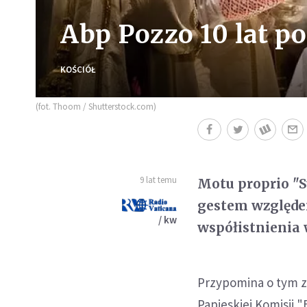
Abp Pozzo 10 lat 
KOŚCIÓŁ
(fot. Thoom / Shutterstock.com)
9 lat temu
Motu proprio "
gestem względem
/ kw
współistnienia 
Przypomina o tym z 
Papieskiej Komisji "