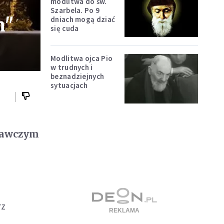
modlitwa do św.
Szarbela. Po 9
m"
dniach mogą dziać
się cuda
Modlitwa ojca Pio
w trudnych i
beznadziejnych
sytuacjach
dnawczym
rz