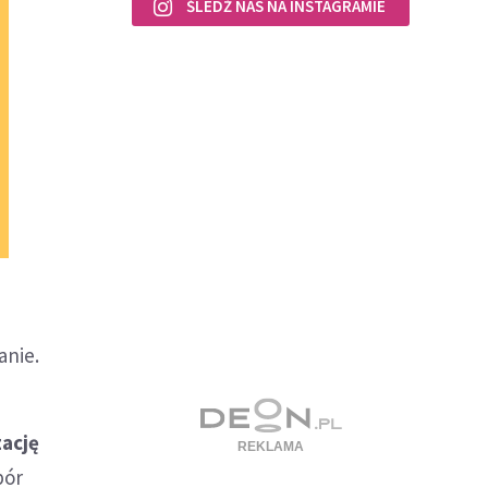
ŚLEDŹ NAS NA INSTAGRAMIE
anie.
zację
bór