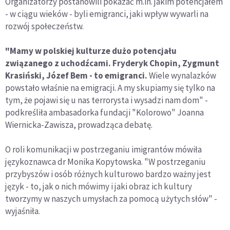
Organizatorzy postanowili pokazać m.in. jakim potencjałem
- w ciągu wieków - byli emigranci, jaki wpływ wywarli na
rozwój społeczeństw.
"Mamy w polskiej kulturze dużo potencjału
związanego z uchodźcami. Fryderyk Chopin, Zygmunt
Krasiński, Józef Bem - to emigranci.
Wiele wynalazków
powstało właśnie na emigracji. A my skupiamy się tylko na
tym, że pojawi się u nas terrorysta i wysadzi nam dom" -
podkreśliła ambasadorka fundacji "Kolorowo" Joanna
Wiernicka-Zawisza, prowadząca debatę.
O roli komunikacji w postrzeganiu imigrantów mówiła
językoznawca dr Monika Kopytowska. "W postrzeganiu
przybyszów i osób różnych kulturowo bardzo ważny jest
język - to, jak o nich mówimy i jaki obraz ich kultury
tworzymy w naszych umysłach za pomocą użytych słów" -
wyjaśniła.