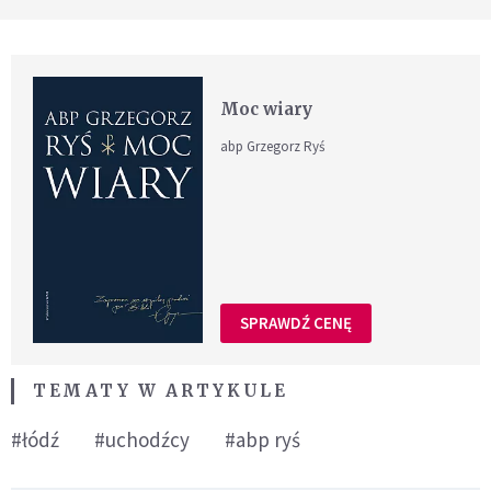
Moc wiary
abp Grzegorz Ryś
SPRAWDŹ CENĘ
TEMATY W ARTYKULE
#łódź
#uchodźcy
#abp ryś