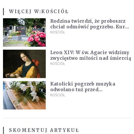
WIĘCEJ W:
KOŚCIÓŁ
Rodzina twierdzi, że proboszcz
chciał odmówić pogrzebu. Kuria
zapowiada wyjaśnienia
KOŚCIÓŁ
Leon XIV: W św. Agacie widzimy
zwycięstwo miłości nad śmiercią
KOŚCIÓŁ
Katolicki pogrzeb muzyka
odwołano tuż przed
uroczystością. Powodem była
KOŚCIÓŁ
przynależność do masonerii
SKOMENTUJ ARTYKUŁ