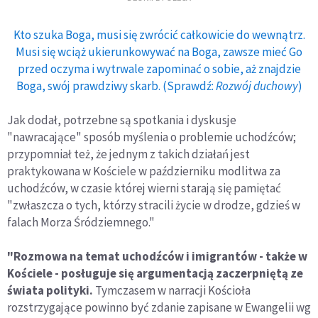
Kto szuka Boga, musi się zwrócić całkowicie do wewnątrz.
Musi się wciąż ukierunkowywać na Boga, zawsze mieć Go
przed oczyma i wytrwale zapominać o sobie, aż znajdzie
Boga, swój prawdziwy skarb. (Sprawdź:
Rozwój duchowy
)
Jak dodał, potrzebne są spotkania i dyskusje
"nawracające" sposób myślenia o problemie uchodźców;
przypomniał też, że jednym z takich działań jest
praktykowana w Kościele w październiku modlitwa za
uchodźców, w czasie której wierni starają się pamiętać
"zwłaszcza o tych, którzy stracili życie w drodze, gdzieś w
falach Morza Śródziemnego."
"Rozmowa na temat uchodźców i imigrantów - także w
Kościele - posługuje się argumentacją zaczerpniętą ze
świata polityki.
Tymczasem w narracji Kościoła
rozstrzygające powinno być zdanie zapisane w Ewangelii wg