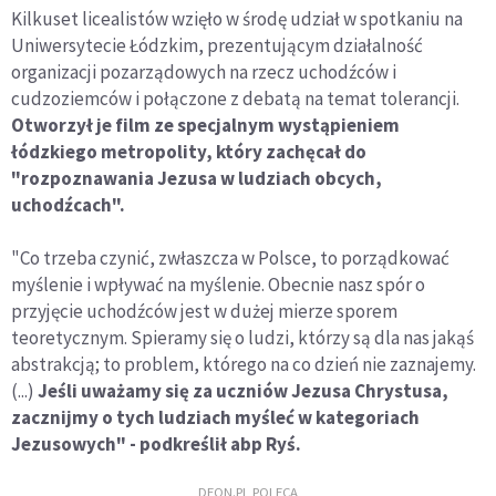
Kilkuset licealistów wzięło w środę udział w spotkaniu na
Uniwersytecie Łódzkim, prezentującym działalność
organizacji pozarządowych na rzecz uchodźców i
cudzoziemców i połączone z debatą na temat tolerancji.
Otworzył je film ze specjalnym wystąpieniem
łódzkiego metropolity, który zachęcał do
"rozpoznawania Jezusa w ludziach obcych,
uchodźcach".
"Co trzeba czynić, zwłaszcza w Polsce, to porządkować
myślenie i wpływać na myślenie. Obecnie nasz spór o
przyjęcie uchodźców jest w dużej mierze sporem
teoretycznym. Spieramy się o ludzi, którzy są dla nas jakąś
abstrakcją; to problem, którego na co dzień nie zaznajemy.
(...)
Jeśli uważamy się za uczniów Jezusa Chrystusa,
zacznijmy o tych ludziach myśleć w kategoriach
Jezusowych" - podkreślił abp Ryś.
DEON.PL POLECA