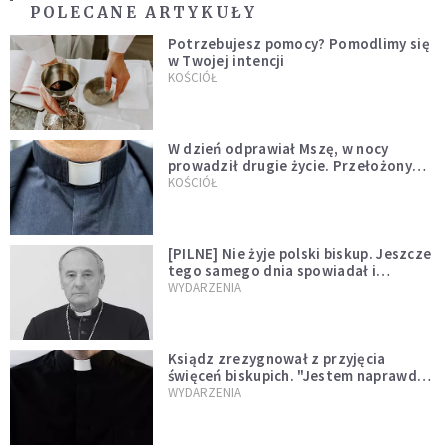
POLECANE ARTYKUŁY
Potrzebujesz pomocy? Pomodlimy się
w Twojej intencji
KOŚCIÓŁ
W dzień odprawiał Mszę, w nocy
prowadził drugie życie. Przełożony
kazał mu opuścić zakon
KOŚCIÓŁ
[PILNE] Nie żyje polski biskup. Jeszcze
tego samego dnia spowiadał i
sprawował Mszę świętą
WYDARZENIA
Ksiądz zrezygnował z przyjęcia
święceń biskupich. "Jestem naprawdę
niegodny"
WYDARZENIA