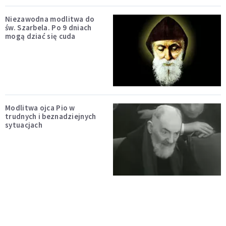
Niezawodna modlitwa do
św. Szarbela. Po 9 dniach
mogą dziać się cuda
Modlitwa ojca Pio w
trudnych i beznadziejnych
sytuacjach