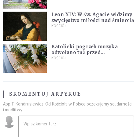
Leon XIV: W św. Agacie widzimy
zwycięstwo miłości nad śmiercią
KOŚCIÓŁ
Katolicki pogrzeb muzyka
odwołano tuż przed
uroczystością. Powodem była
KOŚCIÓŁ
przynależność do masonerii
SKOMENTUJ ARTYKUŁ
Abp T. Kondrusiewicz: Od Kościoła w Polsce oczekujemy solidarności
i modlitwy