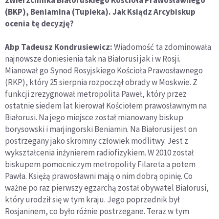
(BKP), Beniamina (Tupieka). Jak Ksiądz Arcybiskup
ocenia tę decyzję?
Abp Tadeusz Kondrusiewicz:
Wiadomość ta zdominowała
najnowsze doniesienia tak na Białorusi jak i w Rosji.
Mianował go Synod Rosyjskiego Kościoła Prawosławnego
(RKP), który 25 sierpnia rozpoczął obrady w Moskwie. Z
funkcji zrezygnował metropolita Paweł, który przez
ostatnie siedem lat kierował Kościołem prawosławnym na
Białorusi. Na jego miejsce został mianowany biskup
borysowski i marjingorski Beniamin. Na Białorusi jest on
postrzegany jako skromny człowiek modlitwy. Jest z
wykształcenia inżynierem radiofizykiem. W 2010 został
biskupem pomocniczym metropolity Filareta a potem
Pawła. Księżą prawosławni mają o nim dobrą opinię. Co
ważne po raz pierwszy egzarchą został obywatel Białorusi,
który urodził się w tym kraju. Jego poprzednik był
Rosjaninem, co było różnie postrzegane. Teraz w tym