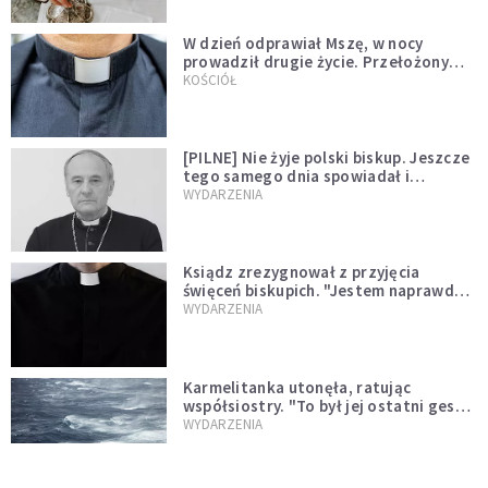
W dzień odprawiał Mszę, w nocy
prowadził drugie życie. Przełożony
kazał mu opuścić zakon
KOŚCIÓŁ
[PILNE] Nie żyje polski biskup. Jeszcze
tego samego dnia spowiadał i
sprawował Mszę świętą
WYDARZENIA
Ksiądz zrezygnował z przyjęcia
święceń biskupich. "Jestem naprawdę
niegodny"
WYDARZENIA
Karmelitanka utonęła, ratując
współsiostry. "To był jej ostatni gest
miłości"
WYDARZENIA