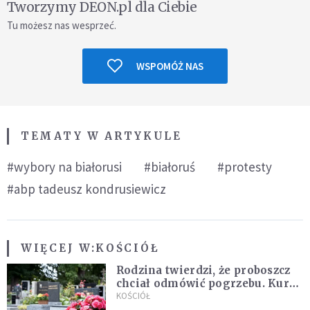
Tworzymy DEON.pl dla Ciebie
Tu możesz nas wesprzeć.
WSPOMÓŻ NAS
TEMATY W ARTYKULE
#wybory na białorusi
#białoruś
#protesty
#abp tadeusz kondrusiewicz
WIĘCEJ W:
KOŚCIÓŁ
Rodzina twierdzi, że proboszcz
chciał odmówić pogrzebu. Kuria
zapowiada wyjaśnienia
KOŚCIÓŁ