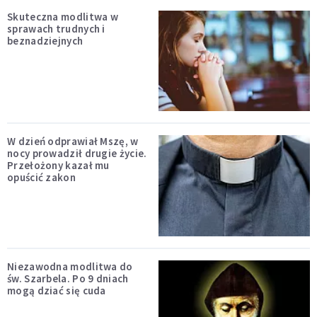
Skuteczna modlitwa w
sprawach trudnych i
beznadziejnych
W dzień odprawiał Mszę, w
nocy prowadził drugie życie.
Przełożony kazał mu
opuścić zakon
Niezawodna modlitwa do
św. Szarbela. Po 9 dniach
mogą dziać się cuda