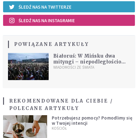
ŚLEDŹ NAS NA TWITTERZE
ŚLEDŹ NAS NA INSTAGRAMIE
POWIĄZANE ARTYKUŁY
Białoruś: W Mińsku dwa
mityngi – niepodległościowy
i „za Baćkę”
WIADOMOŚCI ZE ŚWIATA
REKOMENDOWANE DLA CIEBIE /
POLECANE ARTYKUŁY
Potrzebujesz pomocy? Pomodlimy się
w Twojej intencji
KOŚCIÓŁ