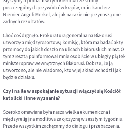
Słyszymy o próbach w tym kierunku ze strony
poszczególnych przywódców krajów, m. in. kanclerz
Niemiec Angeli Merkel, ale jak na razie nie przynoszą one
żadnych rezultatów.
Choć coś drgnęło. Prokuratura generalna na Białorusi
utworzyła międzyresortową komisję, która ma badać akty
przemocy do jakich doszło na ulicach białoruskich miast. O
tym zresztą poinformował mnie osobiście w ubiegły piątek
minister spraw wewnętrznych Białorusi. Dobrze, że ją
utworzono, ale nie wiadomo, kto w jej skład wchodzi i jak
będzie działała.
Czy i na ile w uspokajanie sytuacji włączył się Kościół
katolicki i inne wyznania?
Szeroko omawiana była nasza wielka ekumeniczna i
międzyreligijna modlitwa za ojczyznę w zeszłym tygodniu.
Przede wszystkim zachęcamy do dialogu i przebaczenia.