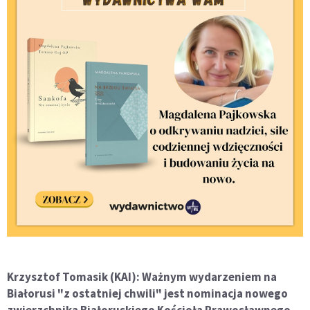
Krzysztof Tomasik (KAI): Ważnym wydarzeniem na
Białorusi "z ostatniej chwili" jest nominacja nowego
zwierzchnika Białoruskiego Kościoła Prawosławnego