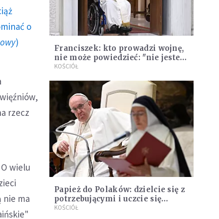
ciąż
ominać o
howy
)
Franciszek: kto prowadzi wojnę,
nie może powiedzieć: "nie jestem
szalony"
KOŚCIÓŁ
a
 więźniów,
na rzecz
 O wielu
zieci
Papież do Polaków: dzielcie się z
tą nie ma
potrzebującymi i uczcie się
solidarności
KOŚCIÓŁ
aińskie"