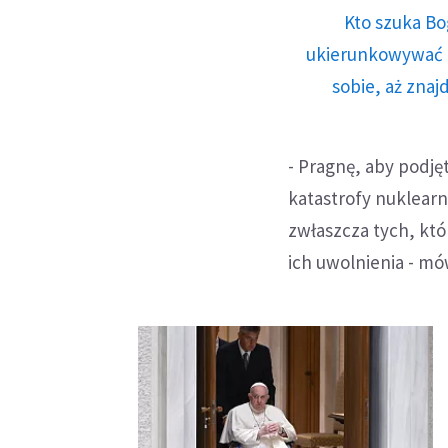
Kto szuka Bo
ukierunkowywać n
sobie, aż znaj
- Pragnę, aby podję
katastrofy nuklearn
zwłaszcza tych, któ
ich uwolnienia - mów