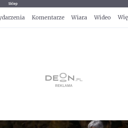
g
Sklep
Wię
darzenia
Komentarze
Wiara
Wideo