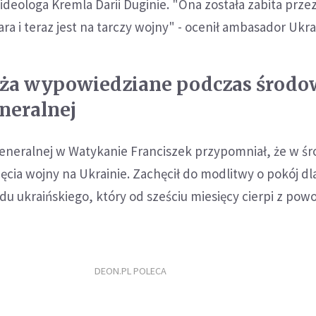
deologa Kremla Darii Duginie. "Ona została zabita prze
ra i teraz jest na tarczy wojny" - ocenił ambasador Ukra
eża wypowiedziane podczas środo
eneralnej
generalnej w Watykanie Franciszek przypomniał, że w śr
ęcia wojny na Ukrainie. Zachęcił do modlitwy o pokój dl
 ukraińskiego, który od sześciu miesięcy cierpi z pow
DEON.PL POLECA