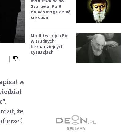
h
modlitwa do św.
Szarbela. Po 9
dniach mogą dziać
się cuda
Modlitwa ojca Pio
w trudnych i
beznadziejnych
sytuacjach
apisał w
wiedział
".
dził, że
fierze".