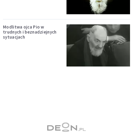
Modlitwa ojca Pio w
trudnych i beznadziejnych
sytuacjach