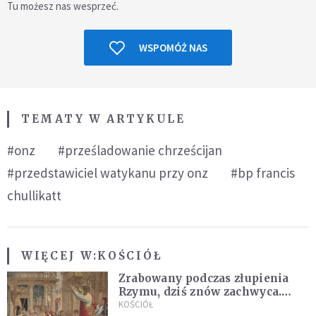
Tu możesz nas wesprzeć.
WSPOMÓŻ NAS
TEMATY W ARTYKULE
#onz
#prześladowanie chrześcijan
#przedstawiciel watykanu przy onz
#bp francis
chullikatt
WIĘCEJ W:
KOŚCIÓŁ
Zrabowany podczas złupienia
Rzymu, dziś znów zachwyca.
Wyjątkowy arras w Castel
KOŚCIÓŁ