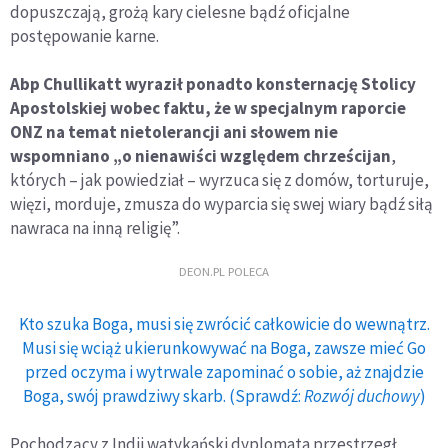
dopuszczają, grożą kary cielesne bądź oficjalne
postępowanie karne.
Abp Chullikatt wyraził ponadto konsternację Stolicy
Apostolskiej wobec faktu, że w specjalnym raporcie
ONZ na temat nietolerancji ani słowem nie
wspomniano „o nienawiści względem chrześcijan
,
których – jak powiedział – wyrzuca się z domów, torturuje,
więzi, morduje, zmusza do wyparcia się swej wiary bądź siłą
nawraca na inną religię”.
DEON.PL POLECA
Kto szuka Boga, musi się zwrócić całkowicie do wewnątrz.
Musi się wciąż ukierunkowywać na Boga, zawsze mieć Go
przed oczyma i wytrwale zapominać o sobie, aż znajdzie
Boga, swój prawdziwy skarb. (Sprawdź:
Rozwój duchowy
)
Pochodzący z Indii watykański dyplomata przestrzegł