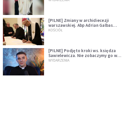
[PILNE] Zmiany w archidiecezji
warszawskiej. Abp Adrian Galbas
wręczył dekrety nowym proboszczom
KOŚCIÓŁ
[PILNE] Podjęto kroki ws. księdza
Sawielewicza. Nie zobaczymy go w
mediach
WYDARZENIA