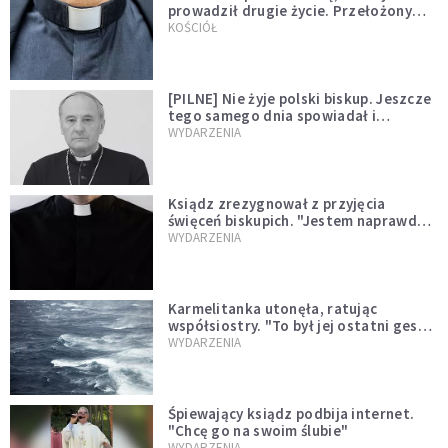
prowadził drugie życie. Przełożony
kazał mu opuścić zakon
KOŚCIÓŁ
[PILNE] Nie żyje polski biskup. Jeszcze
tego samego dnia spowiadał i
sprawował Mszę świętą
WYDARZENIA
Ksiądz zrezygnował z przyjęcia
święceń biskupich. "Jestem naprawdę
niegodny"
WYDARZENIA
Karmelitanka utonęła, ratując
współsiostry. "To był jej ostatni gest
miłości"
WYDARZENIA
Śpiewający ksiądz podbija internet.
"Chcę go na swoim ślubie"
WYDARZENIA