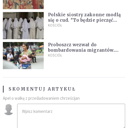
Gandolfo
Polskie siostry zakonne modlą
się o cud. "To będzie pieczęć
Pana Boga dla naszej wiary"
KOŚCIÓŁ
Proboszcz wezwał do
bombardowania migrantów.
"Masowy ogień przeciwko
KOŚCIÓŁ
najeźdźcom!"
SKOMENTUJ ARTYKUŁ
Apel o walkę z prześladowaniem chrześcijan