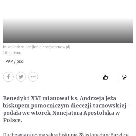
ks. dr Andrzej Jeż (fot. diecezja.tarnow.pl)
16 lat temu
PAP / psd
Benedykt XVI mianował ks. Andrzeja Jeża
biskupem pomocniczym diecezji tarnowskiej –
podała we wtorek Nuncjatura Apostolska w
Polsce.
Duchowny otrzyma sakrę biskupią 28 listopada w Bazylice