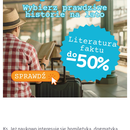
Ks. Jeż naukowo interesuje się: homiletyką, dogmatyką,