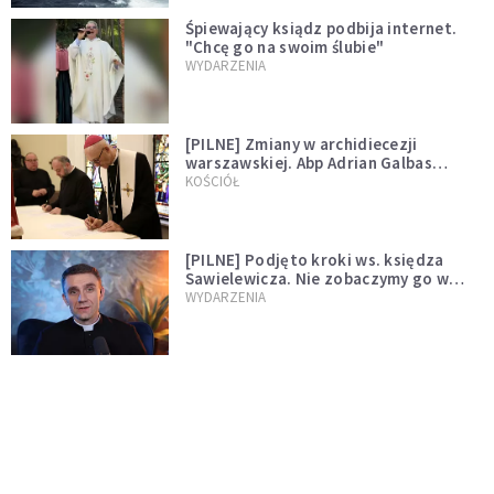
Śpiewający ksiądz podbija internet.
"Chcę go na swoim ślubie"
WYDARZENIA
[PILNE] Zmiany w archidiecezji
warszawskiej. Abp Adrian Galbas
wręczył dekrety nowym proboszczom
KOŚCIÓŁ
[PILNE] Podjęto kroki ws. księdza
Sawielewicza. Nie zobaczymy go w
mediach
WYDARZENIA