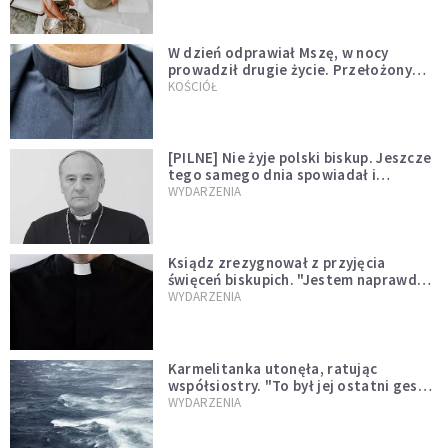
W dzień odprawiał Mszę, w nocy
prowadził drugie życie. Przełożony
kazał mu opuścić zakon
KOŚCIÓŁ
[PILNE] Nie żyje polski biskup. Jeszcze
tego samego dnia spowiadał i
sprawował Mszę świętą
WYDARZENIA
Ksiądz zrezygnował z przyjęcia
święceń biskupich. "Jestem naprawdę
niegodny"
WYDARZENIA
Karmelitanka utonęła, ratując
współsiostry. "To był jej ostatni gest
miłości"
WYDARZENIA