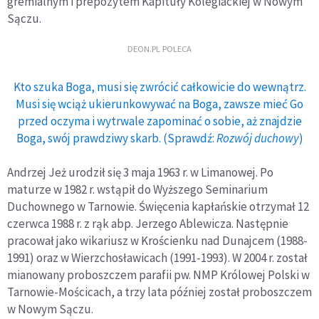
gremialnym i prepozytem Kapituły Kolegiackiej w Nowym
Sączu.
DEON.PL POLECA
Kto szuka Boga, musi się zwrócić całkowicie do wewnątrz.
Musi się wciąż ukierunkowywać na Boga, zawsze mieć Go
przed oczyma i wytrwale zapominać o sobie, aż znajdzie
Boga, swój prawdziwy skarb. (Sprawdź:
Rozwój duchowy
)
Andrzej Jeż urodził się 3 maja 1963 r. w Limanowej. Po
maturze w 1982 r. wstąpił do Wyższego Seminarium
Duchownego w Tarnowie. Święcenia kapłańskie otrzymał 12
czerwca 1988 r. z rąk abp. Jerzego Ablewicza. Następnie
pracował jako wikariusz w Krościenku nad Dunajcem (1988-
1991) oraz w Wierzchosławicach (1991-1993). W 2004 r. został
mianowany proboszczem parafii pw. NMP Królowej Polski w
Tarnowie-Mościcach, a trzy lata później został proboszczem
w Nowym Sączu.