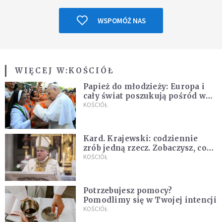
WSPOMÓŻ NAS
WIĘCEJ W:
KOŚCIÓŁ
Papież do młodzieży: Europa i
cały świat poszukują pośród was
nowych świętych
KOŚCIÓŁ
Kard. Krajewski: codziennie
zrób jedną rzecz. Zobaczysz, co
stanie się z twoim życiem
KOŚCIÓŁ
Potrzebujesz pomocy?
Pomodlimy się w Twojej intencji
KOŚCIÓŁ