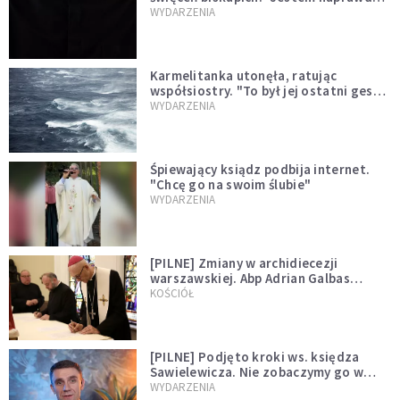
niegodny"
WYDARZENIA
Karmelitanka utonęła, ratując
współsiostry. "To był jej ostatni gest
miłości"
WYDARZENIA
Śpiewający ksiądz podbija internet.
"Chcę go na swoim ślubie"
WYDARZENIA
[PILNE] Zmiany w archidiecezji
warszawskiej. Abp Adrian Galbas
wręczył dekrety nowym proboszczom
KOŚCIÓŁ
[PILNE] Podjęto kroki ws. księdza
Sawielewicza. Nie zobaczymy go w
mediach
WYDARZENIA