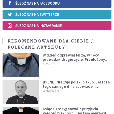
ŚLEDŹ NAS NA FACEBOOKU
ŚLEDŹ NAS NA TWITTERZE
ŚLEDŹ NAS NA INSTAGRAMIE
REKOMENDOWANE DLA CIEBIE /
POLECANE ARTYKUŁY
W dzień odprawiał Mszę, w nocy
prowadził drugie życie. Przełożony
kazał mu opuścić zakon
KOŚCIÓŁ
[PILNE] Nie żyje polski biskup. Jeszcze
tego samego dnia spowiadał i
sprawował Mszę świętą
WYDARZENIA
Ksiądz zrezygnował z przyjęcia
święceń biskupich. "Jestem naprawdę