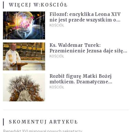
WIĘCEJ W:
KOŚCIÓŁ
Filozof: encyklika Leona XIV
nie jest przede wszystkim o
sztucznej inteligencji
KOŚCIÓŁ
Ks. Waldemar Turek:
Przemienienie Jezusa daje siłę
do pokonywania przeciwności
KOŚCIÓŁ
Rozbił figurę Matki Bożej
młotkiem. Dramatyczne
nagranie w sieci
KOŚCIÓŁ
SKOMENTUJ ARTYKUŁ
Benedykt XVI mianował nowych sekretarzy