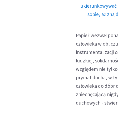
ukierunkowywać n
sobie, aż znaj
Papież wezwał pona
człowieka w oblicz
instrumentalizacji o
ludzkiej, solidarno
względem nie tylko 
prymat ducha, w ty
człowieka do dóbr d
zniechęcającą nig
duchowych - stwierd