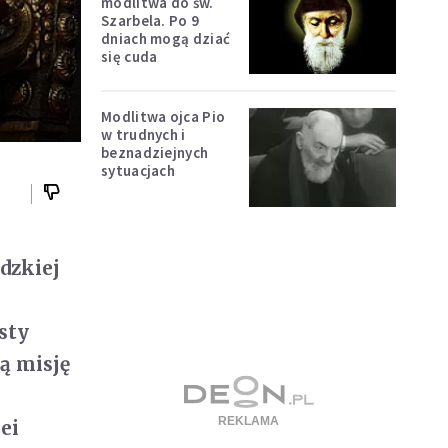
modlitwa do św.
Szarbela. Po 9
dniach mogą dziać
się cuda
Modlitwa ojca Pio
w trudnych i
beznadziejnych
sytuacjach
dzkiej
sty
ą misję
ei