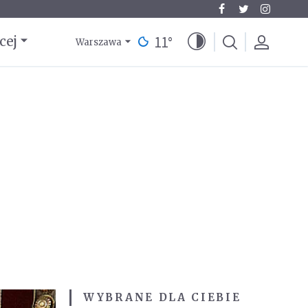
11
°
cej
Warszawa
WYBRANE DLA CIEBIE