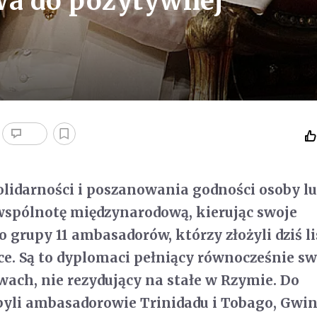
a do pozytywnej
olidarności i poszanowania godności osoby lu
wspólnotę międzynarodową, kierując swoje
 grupy 11 ambasadorów, którzy złożyli dziś li
ce. Są to dyplomaci pełniący równocześnie sw
ach, nie rezydujący na stałe w Rzymie. Do
yli ambasadorowie Trinidadu i Tobago, Gwin