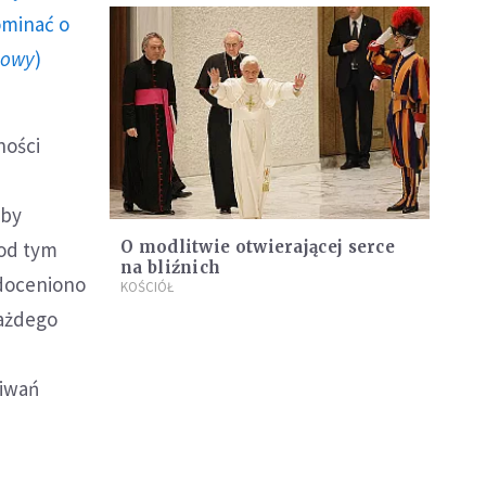
ominać o
howy
)
ności
oby
Pod tym
O modlitwie otwierającej serce
na bliźnich
 doceniono
KOŚCIÓŁ
każdego
kiwań