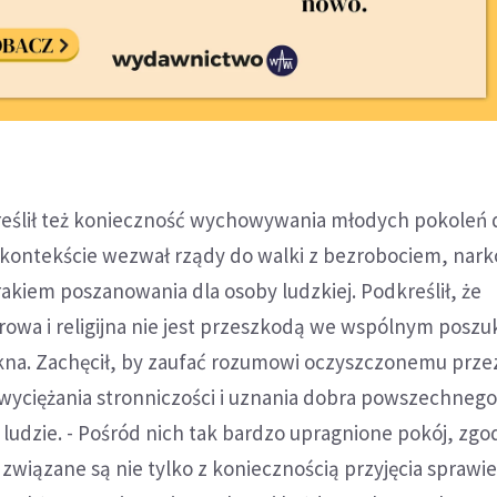
eślił też konieczność wychowywania młodych pokoleń 
m kontekście wezwał rządy do walki z bezrobociem, nar
rakiem poszanowania dla osoby ludzkiej. Podkreślił, że
rowa i religijna nie jest przeszkodą we wspólnym poszu
ękna. Zachęcił, by zaufać rozumowi oczyszczonemu przez
yciężania stronniczości i uznania dobra powszechnego
ludzie. - Pośród nich tak bardzo upragnione pokój, zg
na związane są nie tylko z koniecznością przyjęcia spraw