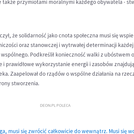
 także przymiotami moralnymi każdego obywatela - stw
zył, że solidarność jako cnota społeczna musi się wspie
czości oraz stanowczej i wytrwałej determinacji każdej
 wspólnego. Podkreślił konieczność walki z ubóstwem o
e i prawidłowe wykorzystanie energii i zasobów znajdują
eka. Zaapelował do rządów o wspólne działania na rzec
rony stworzenia.
DEON.PL POLECA
ga, musi się zwrócić całkowicie do wewnątrz. Musi się w