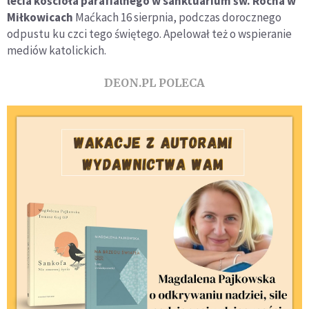
lecia kościoła parafialnego w sanktuarium św. Rocha w
Miłkowicach
Maćkach 16 sierpnia, podczas dorocznego
odpustu ku czci tego świętego. Apelował też o wspieranie
mediów katolickich.
DEON.PL POLECA