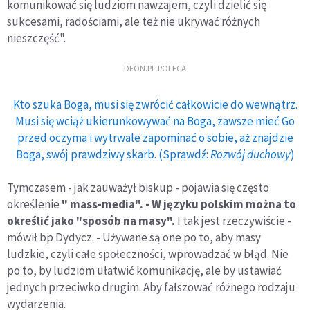
komunikować się ludziom nawzajem, czyli dzielić się
sukcesami, radościami, ale też nie ukrywać różnych
nieszczęść".
DEON.PL POLECA
Kto szuka Boga, musi się zwrócić całkowicie do wewnątrz.
Musi się wciąż ukierunkowywać na Boga, zawsze mieć Go
przed oczyma i wytrwale zapominać o sobie, aż znajdzie
Boga, swój prawdziwy skarb. (Sprawdź:
Rozwój duchowy
)
Tymczasem - jak zauważył biskup - pojawia się często
określenie
" mass-media". - W języku polskim można to
określić jako "sposób na masy".
I tak jest rzeczywiście -
mówił bp Dydycz. - Używane są one po to, aby masy
ludzkie, czyli całe społeczności, wprowadzać w błąd. Nie
po to, by ludziom ułatwić komunikację, ale by ustawiać
jednych przeciwko drugim. Aby fałszować różnego rodzaju
wydarzenia.