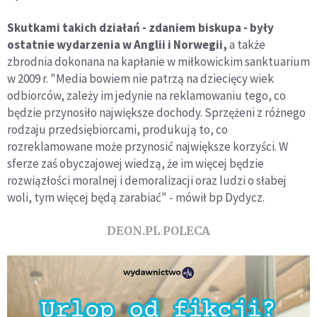
Skutkami takich działań - zdaniem biskupa - były
ostatnie wydarzenia w Anglii i Norwegii,
a także
zbrodnia dokonana na kapłanie w miłkowickim sanktuarium
w 2009 r. "Media bowiem nie patrzą na dziecięcy wiek
odbiorców, zależy im jedynie na reklamowaniu tego, co
będzie przynosiło największe dochody. Sprzężeni z różnego
rodzaju przedsiębiorcami, produkują to, co
rozreklamowane może przynosić największe korzyści. W
sferze zaś obyczajowej wiedzą, że im więcej będzie
rozwiązłości moralnej i demoralizacji oraz ludzi o słabej
woli, tym więcej będą zarabiać" - mówił bp Dydycz.
DEON.PL POLECA