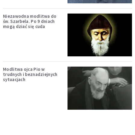
Niezawodna modlitwa do
św. Szarbela. Po 9 dniach
mogą dziać się cuda
Modlitwa ojca Pio w
trudnych i beznadziejnych
sytuacjach