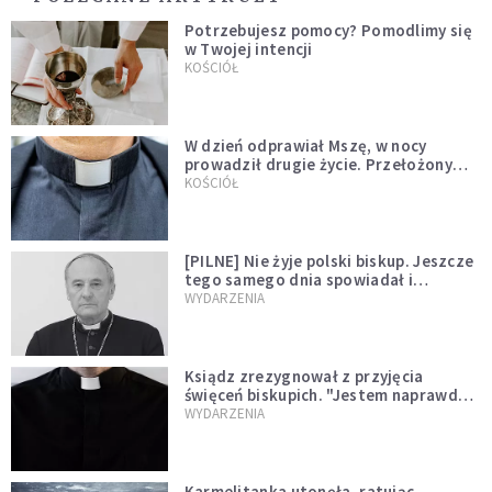
Potrzebujesz pomocy? Pomodlimy się
w Twojej intencji
KOŚCIÓŁ
W dzień odprawiał Mszę, w nocy
prowadził drugie życie. Przełożony
kazał mu opuścić zakon
KOŚCIÓŁ
[PILNE] Nie żyje polski biskup. Jeszcze
tego samego dnia spowiadał i
sprawował Mszę świętą
WYDARZENIA
Ksiądz zrezygnował z przyjęcia
święceń biskupich. "Jestem naprawdę
niegodny"
WYDARZENIA
Karmelitanka utonęła, ratując