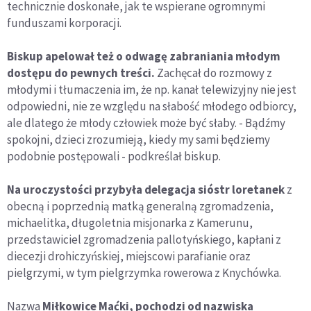
technicznie doskonałe, jak te wspierane ogromnymi
funduszami korporacji.
Biskup apelował też o odwagę zabraniania młodym
dostępu do pewnych treści.
Zachęcał do rozmowy z
młodymi i tłumaczenia im, że np. kanał telewizyjny nie jest
odpowiedni, nie ze względu na słabość młodego odbiorcy,
ale dlatego że młody człowiek może być słaby. - Bądźmy
spokojni, dzieci zrozumieją, kiedy my sami będziemy
podobnie postępowali - podkreślał biskup.
Na uroczystości przybyła delegacja sióstr loretanek
z
obecną i poprzednią matką generalną zgromadzenia,
michaelitka, długoletnia misjonarka z Kamerunu,
przedstawiciel zgromadzenia pallotyńskiego, kapłani z
diecezji drohiczyńskiej, miejscowi parafianie oraz
pielgrzymi, w tym pielgrzymka rowerowa z Knychówka.
Nazwa
Miłkowice Maćki, pochodzi od nazwiska