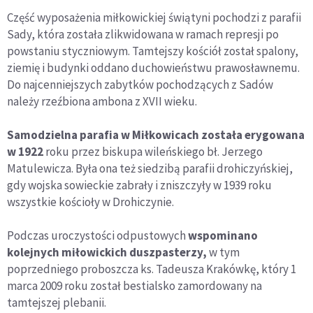
Część wyposażenia miłkowickiej świątyni pochodzi z parafii
Sady, która została zlikwidowana w ramach represji po
powstaniu styczniowym. Tamtejszy kościół został spalony,
ziemię i budynki oddano duchowieństwu prawosławnemu.
Do najcenniejszych zabytków pochodzących z Sadów
należy rzeźbiona ambona z XVII wieku.
Samodzielna parafia w Miłkowicach została erygowana
w 1922
roku przez biskupa wileńskiego bł. Jerzego
Matulewicza. Była ona też siedzibą parafii drohiczyńskiej,
gdy wojska sowieckie zabrały i zniszczyły w 1939 roku
wszystkie kościoły w Drohiczynie.
Podczas uroczystości odpustowych
wspominano
kolejnych miłowickich duszpasterzy,
w tym
poprzedniego proboszcza ks. Tadeusza Krakówkę, który 1
marca 2009 roku został bestialsko zamordowany na
tamtejszej plebanii.