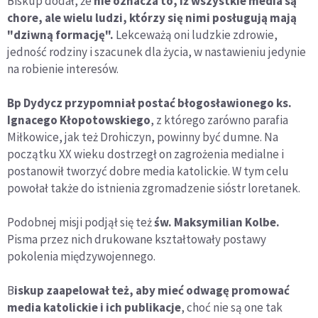
Biskup dodał, że
nie oznacza to, iż wszystkie media są
chore, ale wielu ludzi, którzy się nimi posługują mają
"dziwną formację".
Lekceważą oni ludzkie zdrowie,
jedność rodziny i szacunek dla życia, w nastawieniu jedynie
na robienie interesów.
Bp Dydycz przypomniał postać błogosławionego ks.
Ignacego Kłopotowskiego
, z którego zarówno parafia
Miłkowice, jak też Drohiczyn, powinny być dumne. Na
początku XX wieku dostrzegł on zagrożenia medialne i
postanowił tworzyć dobre media katolickie. W tym celu
powołał także do istnienia zgromadzenie sióstr loretanek.
Podobnej misji podjął się też
św. Maksymilian Kolbe.
Pisma przez nich drukowane kształtowały postawy
pokolenia międzywojennego.
B
iskup zaapelował też, aby mieć odwagę promować
media katolickie i ich publikacje
, choć nie są one tak