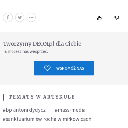
Tworzymy DEON.pl dla Ciebie
Tu możesz nas wesprzeć.
WSPOMÓŻ NAS
TEMATY W ARTYKULE
#bp antoni dydycz
#mass-media
#sanktuarium św rocha w miłkowicach