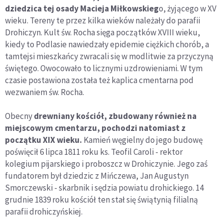
dziedzica tej osady Macieja Miłkowskieg
o, żyjącego w XV
wieku. Tereny te przez kilka wieków należały do parafii
Drohiczyn. Kult św. Rocha sięga początków XVIII wieku,
kiedy to Podlasie nawiedzały epidemie ciężkich chorób, a
tamtejsi mieszkańcy zwracali się w modlitwie za przyczyną
świętego. Owocowało to licznymi uzdrowieniami. W tym
czasie postawiona została też kaplica cmentarna pod
wezwaniem św. Rocha.
Obecny
drewniany kościół, zbudowany również na
miejscowym cmentarzu, pochodzi natomiast z
początku XIX wieku.
Kamień węgielny do jego budowę
poświęcił 6 lipca 1811 roku ks. Teofil Caroli - rektor
kolegium pijarskiego i proboszcz w Drohiczynie. Jego zaś
fundatorem był dziedzic z Mińczewa, Jan Augustyn
Smorczewski - skarbnik i sędzia powiatu drohickiego. 14
grudnie 1839 roku kościół ten stał się świątynią filialną
parafii drohiczyńskiej.