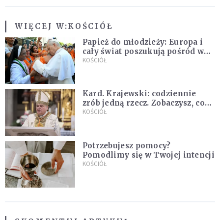
WIĘCEJ W:
KOŚCIÓŁ
Papież do młodzieży: Europa i
cały świat poszukują pośród was
nowych świętych
KOŚCIÓŁ
Kard. Krajewski: codziennie
zrób jedną rzecz. Zobaczysz, co
stanie się z twoim życiem
KOŚCIÓŁ
Potrzebujesz pomocy?
Pomodlimy się w Twojej intencji
KOŚCIÓŁ