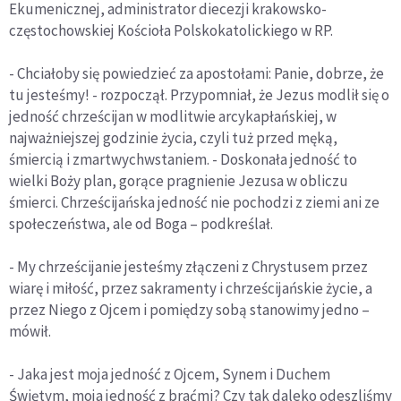
Ekumenicznej, administrator diecezji krakowsko-
częstochowskiej Kościoła Polskokatolickiego w RP.
- Chciałoby się powiedzieć za apostołami: Panie, dobrze, że
tu jesteśmy! - rozpoczął. Przypomniał, że Jezus modlił się o
jedność chrześcijan w modlitwie arcykapłańskiej, w
najważniejszej godzinie życia, czyli tuż przed męką,
śmiercią i zmartwychwstaniem. - Doskonała jedność to
wielki Boży plan, gorące pragnienie Jezusa w obliczu
śmierci. Chrześcijańska jedność nie pochodzi z ziemi ani ze
społeczeństwa, ale od Boga – podkreślał.
- My chrześcijanie jesteśmy złączeni z Chrystusem przez
wiarę i miłość, przez sakramenty i chrześcijańskie życie, a
przez Niego z Ojcem i pomiędzy sobą stanowimy jedno –
mówił.
- Jaka jest moja jedność z Ojcem, Synem i Duchem
Świętym, moja jedność z braćmi? Czy tak daleko odeszliśmy