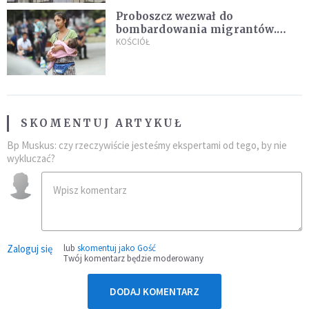
Proboszcz wezwał do
bombardowania migrantów.
"Masowy ogień przeciwko
KOŚCIÓŁ
najeźdźcom!"
SKOMENTUJ ARTYKUŁ
Bp Muskus: czy rzeczywiście jesteśmy ekspertami od tego, by nie
wykluczać?
Zaloguj się
lub
skomentuj jako Gość
Twój komentarz będzie moderowany
DODAJ KOMENTARZ