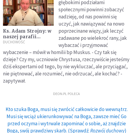
głębokimi podziałami
społecznymi powinni zobaczyć
nadzieję, od nas powinni się
uczyć, jak nawiązywać na nowo
poprzecinane więzy, jak leczyć
Ks. Adam Strojny: w
naszej parafii
zadawane po wielekroć rany, jak
codziennie modlimy
DUCHOWOŚĆ
wybaczać i przyjmować
się o jedność
wybaczenie – mówił w homilii bp Muskus. - Czy tak się
chrześcijan
dzieje? Czy my, uczniowie Chrystusa, rzeczywiście jesteśmy
dziś ekspertami od tego, by nie wykluczać, ale przyciągać,
nie piętnować, ale rozumieć, nie odrzucać, ale kochać? -
zapytywał.
DEON.PL POLECA
Kto szuka Boga, musi się zwrócić całkowicie do wewnątrz.
Musi się wciąż ukierunkowywać na Boga, zawsze mieć Go
przed oczyma i wytrwale zapominać o sobie, aż znajdzie
Boga, swój prawdziwy skarb. (Sprawdź:
Rozwój duchowy
)