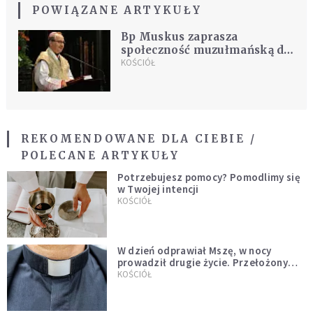
POWIĄZANE ARTYKUŁY
Bp Muskus zaprasza
społeczność muzułmańską do
wspólnego świętowania Dnia
KOŚCIÓŁ
Islamu
REKOMENDOWANE DLA CIEBIE /
POLECANE ARTYKUŁY
Potrzebujesz pomocy? Pomodlimy się
w Twojej intencji
KOŚCIÓŁ
W dzień odprawiał Mszę, w nocy
prowadził drugie życie. Przełożony
kazał mu opuścić zakon
KOŚCIÓŁ