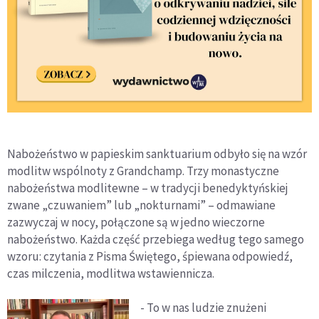
Nabożeństwo w papieskim sanktuarium odbyło się na wzór
modlitw wspólnoty z Grandchamp. Trzy monastyczne
nabożeństwa modlitewne – w tradycji benedyktyńskiej
zwane „czuwaniem” lub „nokturnami” – odmawiane
zazwyczaj w nocy, połączone są w jedno wieczorne
nabożeństwo. Każda część przebiega według tego samego
wzoru: czytania z Pisma Świętego, śpiewana odpowiedź,
czas milczenia, modlitwa wstawiennicza.
- To w nas ludzie znużeni