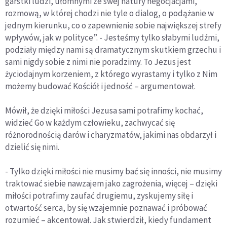
garstki ludzi, ułomnymi ze swej natury negocjacjami,
rozmową, w której chodzi nie tyle o dialog, o podążanie w
jednym kierunku, co o zapewnienie sobie największej strefy
wpływów, jak w polityce”. - Jesteśmy tylko słabymi ludźmi,
podziały między nami są dramatycznym skutkiem grzechu i
sami nigdy sobie z nimi nie poradzimy. To Jezus jest
życiodajnym korzeniem, z którego wyrastamy i tylko z Nim
możemy budować Kościół i jedność – argumentował.
Mówił, że dzięki miłości Jezusa sami potrafimy kochać,
widzieć Go w każdym człowieku, zachwycać się
różnorodnością darów i charyzmatów, jakimi nas obdarzył i
dzielić się nimi.
- Tylko dzięki miłości nie musimy bać się inności, nie musimy
traktować siebie nawzajem jako zagrożenia, więcej – dzięki
miłości potrafimy zaufać drugiemu, zyskujemy siłę i
otwartość serca, by się wzajemnie poznawać i próbować
rozumieć – akcentował. Jak stwierdził, kiedy fundament