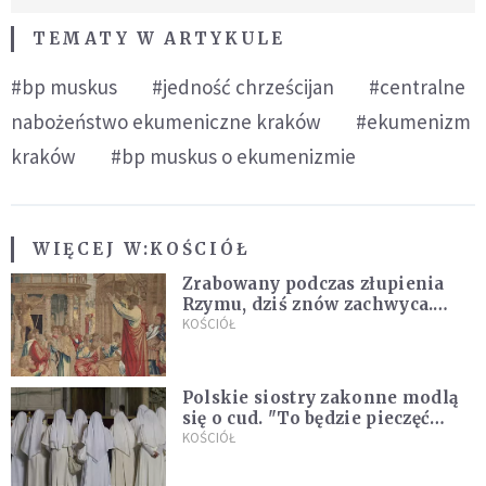
TEMATY W ARTYKULE
#bp muskus
#jedność chrześcijan
#centralne
nabożeństwo ekumeniczne kraków
#ekumenizm
kraków
#bp muskus o ekumenizmie
WIĘCEJ W:
KOŚCIÓŁ
Zrabowany podczas złupienia
Rzymu, dziś znów zachwyca.
Wyjątkowy arras w Castel
KOŚCIÓŁ
Gandolfo
Polskie siostry zakonne modlą
się o cud. "To będzie pieczęć
Pana Boga dla naszej wiary"
KOŚCIÓŁ