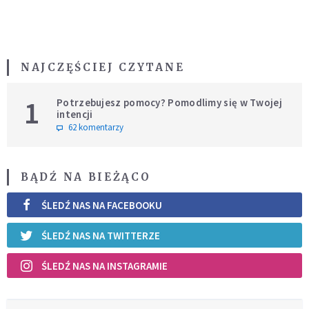
NAJCZĘŚCIEJ CZYTANE
1
Potrzebujesz pomocy? Pomodlimy się w Twojej
intencji
62 komentarzy
BĄDŹ NA BIEŻĄCO
ŚLEDŹ NAS NA FACEBOOKU
ŚLEDŹ NAS NA TWITTERZE
ŚLEDŹ NAS NA INSTAGRAMIE