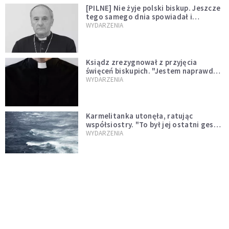
[PILNE] Nie żyje polski biskup. Jeszcze
tego samego dnia spowiadał i
sprawował Mszę świętą
WYDARZENIA
Ksiądz zrezygnował z przyjęcia
święceń biskupich. "Jestem naprawdę
niegodny"
WYDARZENIA
Karmelitanka utonęła, ratując
współsiostry. "To był jej ostatni gest
miłości"
WYDARZENIA
Śpiewający ksiądz podbija internet.
"Chcę go na swoim ślubie"
WYDARZENIA
[PILNE] Zmiany w archidiecezji