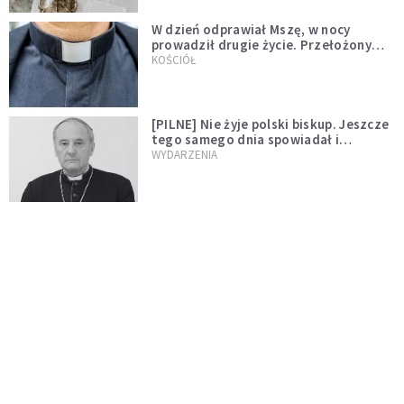
W dzień odprawiał Mszę, w nocy
prowadził drugie życie. Przełożony
kazał mu opuścić zakon
KOŚCIÓŁ
[PILNE] Nie żyje polski biskup. Jeszcze
tego samego dnia spowiadał i
sprawował Mszę świętą
WYDARZENIA
Ksiądz zrezygnował z przyjęcia
święceń biskupich. "Jestem naprawdę
niegodny"
WYDARZENIA
Karmelitanka utonęła, ratując
współsiostry. "To był jej ostatni gest
miłości"
WYDARZENIA