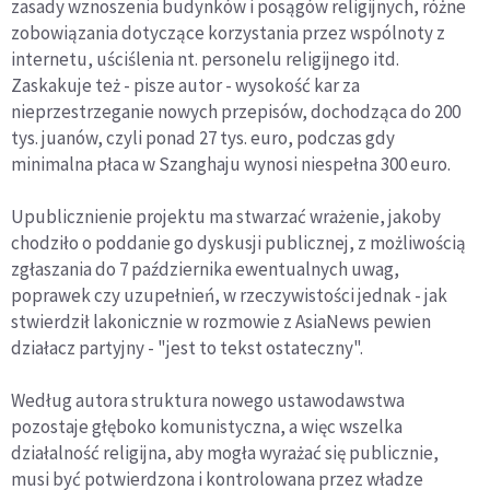
zasady wznoszenia budynków i posągów religijnych, różne
zobowiązania dotyczące korzystania przez wspólnoty z
internetu, uściślenia nt. personelu religijnego itd.
Zaskakuje też - pisze autor - wysokość kar za
nieprzestrzeganie nowych przepisów, dochodząca do 200
tys. juanów, czyli ponad 27 tys. euro, podczas gdy
minimalna płaca w Szanghaju wynosi niespełna 300 euro.
Upublicznienie projektu ma stwarzać wrażenie, jakoby
chodziło o poddanie go dyskusji publicznej, z możliwością
zgłaszania do 7 października ewentualnych uwag,
poprawek czy uzupełnień, w rzeczywistości jednak - jak
stwierdził lakonicznie w rozmowie z AsiaNews pewien
działacz partyjny - "jest to tekst ostateczny".
Według autora struktura nowego ustawodawstwa
pozostaje głęboko komunistyczna, a więc wszelka
działalność religijna, aby mogła wyrażać się publicznie,
musi być potwierdzona i kontrolowana przez władze