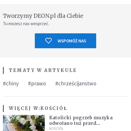
Tworzymy DEON.pl dla Ciebie
Tu możesz nas wesprzeć.
WSPOMÓŻ NAS
TEMATY W ARTYKULE
#chiny
#prawo
#chrześcijanstwo
WIĘCEJ W:
KOŚCIÓŁ
Katolicki pogrzeb muzyka
odwołano tuż przed
uroczystością. Powodem była
KOŚCIÓŁ