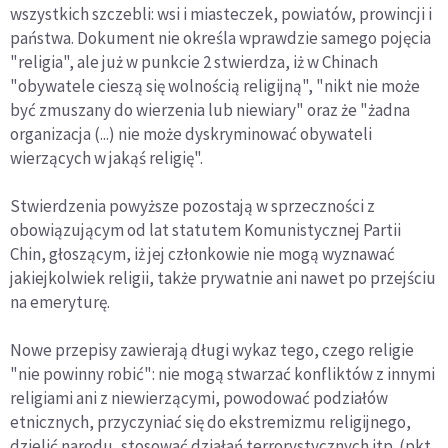
wszystkich szczebli: wsi i miasteczek, powiatów, prowincji i
państwa. Dokument nie określa wprawdzie samego pojęcia
"religia", ale już w punkcie 2 stwierdza, iż w Chinach
"obywatele cieszą się wolnością religijną", "nikt nie może
być zmuszany do wierzenia lub niewiary" oraz że "żadna
organizacja (...) nie może dyskryminować obywateli
wierzących w jakąś religię".
Stwierdzenia powyższe pozostają w sprzeczności z
obowiązującym od lat statutem Komunistycznej Partii
Chin, głoszącym, iż jej członkowie nie mogą wyznawać
jakiejkolwiek religii, także prywatnie ani nawet po przejściu
na emeryturę.
Nowe przepisy zawierają długi wykaz tego, czego religie
"nie powinny robić": nie mogą stwarzać konfliktów z innymi
religiami ani z niewierzącymi, powodować podziałów
etnicznych, przyczyniać się do ekstremizmu religijnego,
dzielić narodu, stosować działań terrorystycznych itp. (pkt