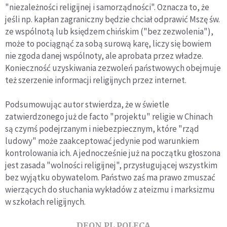
"niezależności religijnej i samorządności". Oznacza to, że
jeśli np. kapłan zagraniczny będzie chciał odprawić Mszę św.
ze wspólnotą lub księdzem chińskim ("bez zezwolenia"),
może to pociągnąć za sobą surową karę, liczy się bowiem
nie zgoda danej wspólnoty, ale aprobata przez władze.
Konieczność uzyskiwania zezwoleń państwowych obejmuje
też szerzenie informacji religijnych przez internet.
Podsumowując autor stwierdza, że w świetle
zatwierdzonego już de facto "projektu" religie w Chinach
są czymś podejrzanym i niebezpiecznym, które "rząd
ludowy" może zaakceptować jedynie pod warunkiem
kontrolowania ich. A jednocześnie już na początku głoszona
jest zasada "wolności religijnej", przysługującej wszystkim
bez wyjątku obywatelom. Państwo zaś ma prawo zmuszać
wierzących do słuchania wykładów z ateizmu i marksizmu
w szkołach religijnych.
DEON.PL POLECA