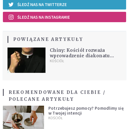
ŚLEDŹ NAS NA TWITTERZE
ŚLEDŹ NAS NA INSTAGRAMIE
POWIĄZANE ARTYKUŁY
Chiny: Kościół rozważa
wprowadzenie diakonatu
stałego
KOŚCIÓŁ
REKOMENDOWANE DLA CIEBIE /
POLECANE ARTYKUŁY
Potrzebujesz pomocy? Pomodlimy się
w Twojej intencji
KOŚCIÓŁ