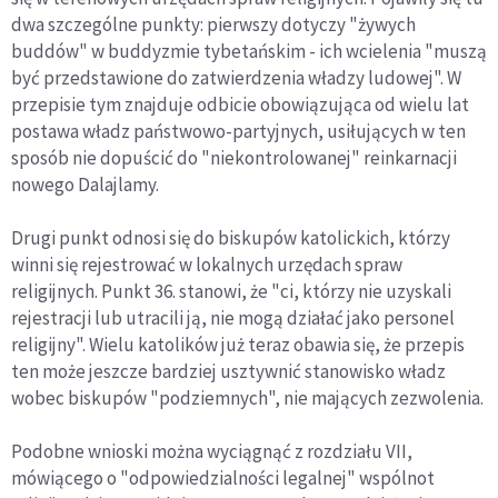
dwa szczególne punkty: pierwszy dotyczy "żywych
buddów" w buddyzmie tybetańskim - ich wcielenia "muszą
być przedstawione do zatwierdzenia władzy ludowej". W
przepisie tym znajduje odbicie obowiązująca od wielu lat
postawa władz państwowo-partyjnych, usiłujących w ten
sposób nie dopuścić do "niekontrolowanej" reinkarnacji
nowego Dalajlamy.
Drugi punkt odnosi się do biskupów katolickich, którzy
winni się rejestrować w lokalnych urzędach spraw
religijnych. Punkt 36. stanowi, że "ci, którzy nie uzyskali
rejestracji lub utracili ją, nie mogą działać jako personel
religijny". Wielu katolików już teraz obawia się, że przepis
ten może jeszcze bardziej usztywnić stanowisko władz
wobec biskupów "podziemnych", nie mających zezwolenia.
Podobne wnioski można wyciągnąć z rozdziału VII,
mówiącego o "odpowiedzialności legalnej" wspólnot