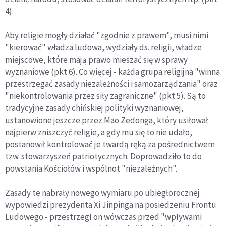
4).
Aby religie mogły działać "zgodnie z prawem", musi nimi
"kierować" władza ludowa, wydziały ds. religii, władze
miejscowe, które mają prawo mieszać się w sprawy
wyznaniowe (pkt 6). Co więcej - każda grupa religijna "winna
przestrzegać zasady niezależności i samozarządzania" oraz
"niekontrolowania przez siły zagraniczne" (pkt 5). Są to
tradycyjne zasady chińskiej polityki wyznaniowej,
ustanowione jeszcze przez Mao Zedonga, który usiłował
najpierw zniszczyć religie, a gdy mu się to nie udało,
postanowił kontrolować je twardą ręką za pośrednictwem
tzw. stowarzyszeń patriotycznych. Doprowadziło to do
powstania Kościołów i wspólnot "niezależnych".
Zasady te nabrały nowego wymiaru po ubiegłorocznej
wypowiedzi prezydenta Xi Jinpinga na posiedzeniu Frontu
Ludowego - przestrzegł on wówczas przed "wpływami