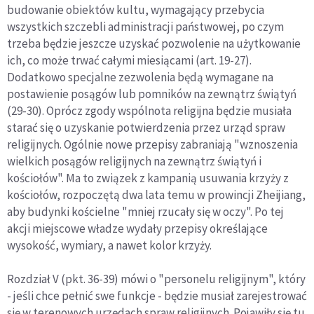
budowanie obiektów kultu, wymagający przebycia
wszystkich szczebli administracji państwowej, po czym
trzeba będzie jeszcze uzyskać pozwolenie na użytkowanie
ich, co może trwać całymi miesiącami (art. 19-27).
Dodatkowo specjalne zezwolenia będą wymagane na
postawienie posągów lub pomników na zewnątrz świątyń
(29-30). Oprócz zgody wspólnota religijna będzie musiała
starać się o uzyskanie potwierdzenia przez urząd spraw
religijnych. Ogólnie nowe przepisy zabraniają "wznoszenia
wielkich posągów religijnych na zewnątrz świątyń i
kościołów". Ma to związek z kampanią usuwania krzyży z
kościołów, rozpoczętą dwa lata temu w prowincji Zheijiang,
aby budynki kościelne "mniej rzucały się w oczy". Po tej
akcji miejscowe władze wydały przepisy określające
wysokość, wymiary, a nawet kolor krzyży.
Rozdział V (pkt. 36-39) mówi o "personelu religijnym", który
- jeśli chce pełnić swe funkcje - będzie musiał zarejestrować
się w terenowych urzędach spraw religijnych. Pojawiły się tu