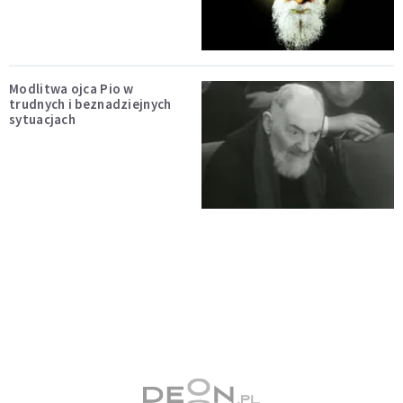
Modlitwa ojca Pio w
trudnych i beznadziejnych
sytuacjach