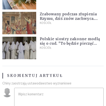
przynależność do masonerii
Zrabowany podczas złupienia
Rzymu, dziś znów zachwyca.
Wyjątkowy arras w Castel
KOŚCIÓŁ
Gandolfo
Polskie siostry zakonne modlą
się o cud. "To będzie pieczęć
Pana Boga dla naszej wiary"
KOŚCIÓŁ
SKOMENTUJ ARTYKUŁ
Chiny zaostrzają ustawodawstwo wyznaniowe