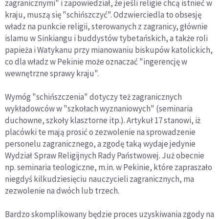
zagranicznymi" i zapowiedział, że jeśli religie chcą istnieć w
kraju, muszą się "schińszczyć". Odzwierciedla to obsesję
władz na punkcie religii, sterowanych z zagranicy, głównie
islamu w Sinkiangu i buddystów tybetańskich, a także roli
papieża i Watykanu przy mianowaniu biskupów katolickich,
co dla władz w Pekinie może oznaczać "ingerencję w
wewnętrzne sprawy kraju".
Wymóg "schińszczenia" dotyczy też zagranicznych
wykładowców w "szkołach wyznaniowych" (seminaria
duchowne, szkoły klasztorne itp.). Artykuł 17 stanowi, iż
placówki te mają prosić o zezwolenie na sprowadzenie
personelu zagranicznego, a zgodę taką wydaje jedynie
Wydział Spraw Religijnych Rady Państwowej. Już obecnie
np. seminaria teologiczne, m.in. w Pekinie, które zapraszało
niegdyś kilkudziesięciu nauczycieli zagranicznych, ma
zezwolenie na dwóch lub trzech.
Bardzo skomplikowany będzie proces uzyskiwania zgody na