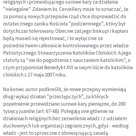
religijnych i przewidującego surowe kary za działania
"nielegalne". Zdaniem ks. Cervellery może to oznaczać, że
za pomocą nowych przepisów rząd chce doprowadzić do
ostatecznego zaniku Kościoła "podziemnego", który był
dotychczas tolerowany. Obecnie zaś jego biskupi i kapłani
będą musieli się rejestrować, i to wyłącznie za
pośrednictwem całkowicie kontrolowanego przez władze
Patriotycznego Stowarzyszenia Katolików Chińskich. A jego
statuty są "nie do pogodzenia z nauczaniem katolickim", o
czym przypomniał Benedykt XVI w swym liście do katolików
chińskich z 27 maja 2007 roku.
Na koniec autor podkreślił, że nowe przepisy wymieniają
długi wykaz działań "przestępczych", za których
popełnienie przewidziano surowe kary pieniężne, do 200
tysięcy juanów (art. 67-68). Polegają one głównie na
działaniach religijnych bez zezwolenia władz i z udziałem
duchownych lub organizacji zagranicznych, gdyż - według
władz - jest to sprzeczne z obowiązującą zasadą