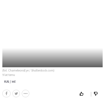
(fot. ChameleonsEye / Shutterstock.com)
9 lat temu
KAI / ml