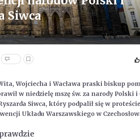
ncji narodów Polski i
a Siwca
Wita, Wojciecha i Wacława praski biskup po
rawił w niedzielę mszę św. za narody Polski i
Ryszarda Siwca, który podpalił się w proteści
rwencji Układu Warszawskiego w Czechosłow
 prawdzie