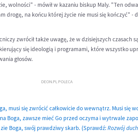
ie, wolności" - mówił w kazaniu biskup Maly. "Ten odw
m drogę, na końcu której życie nie musi się kończyć" - d
niczy zwrócił także uwagę, że w dzisiejszych czasach s
ierujący się ideologią i programami, które wszystko upr
iwania głosów.
DEON.PL POLECA
ga, musi się zwrócić całkowicie do wewnątrz. Musi się w
a Boga, zawsze mieć Go przed oczyma i wytrwale zap
dzie Boga, swój prawdziwy skarb. (Sprawdź:
Rozwój duc