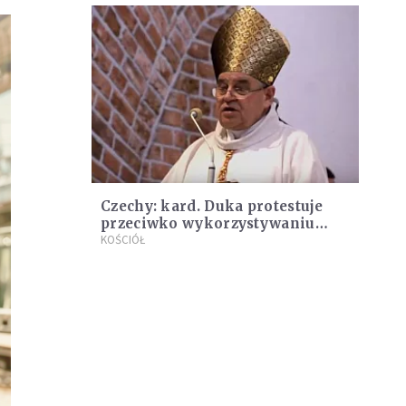
Czechy: kard. Duka protestuje
przeciwko wykorzystywaniu
patriotyzmu do walki z
KOŚCIÓŁ
chrześcijaństwem