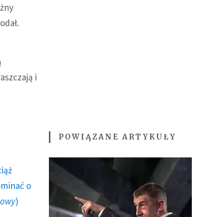
ażny
odał.
ą
aszczają i
POWIĄZANE ARTYKUŁY
ciąż
ominać o
howy
)