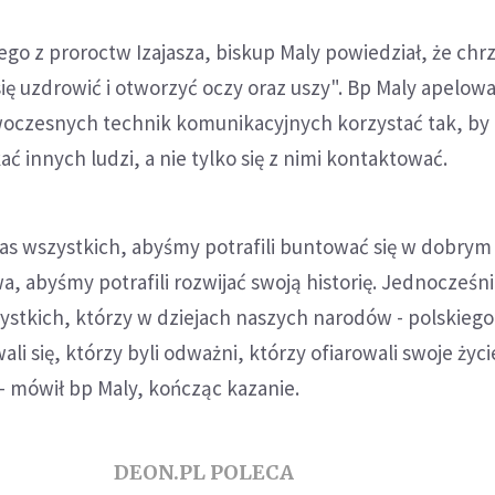
go z proroctw Izajasza, biskup Maly powiedział, że chrz
ię uzdrowić i otworzyć oczy oraz uszy". Bp Maly apelował
woczesnych technik komunikacyjnych korzystać tak, by
ć innych ludzi, a nie tylko się z nimi kontaktować.
as wszystkich, abyśmy potrafili buntować się w dobrym
a, abyśmy potrafili rozwijać swoją historię. Jednocześn
stkich, którzy w dziejach naszych narodów - polskiego 
li się, którzy byli odważni, którzy ofiarowali swoje życi
 - mówił bp Maly, kończąc kazanie.
DEON.PL POLECA