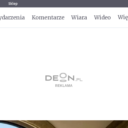
g
Sklep
Wię
darzenia
Komentarze
Wiara
Wideo