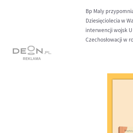
Bp Maly przypomnia
Dziesięciolecia w W
interwencji wojsk 
Czechosłowacji w r