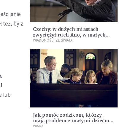
eścijanie
 też, by z
Czechy: w dużych miastach
zwyciężył ruch Ano, w małych
gminach - chadecy. Zaskoczenie
WIADOMOŚCI ZE ŚWIATA
w Pradze
ie
i
e lub
Jak pomóc rodzicom, którzy
mają problem z małymi dziećmi
na mszy
WIARA