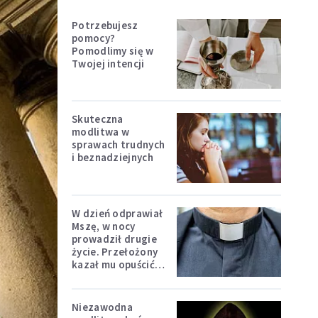
Potrzebujesz
pomocy?
Pomodlimy się w
Twojej intencji
Skuteczna
modlitwa w
sprawach trudnych
i beznadziejnych
W dzień odprawiał
Mszę, w nocy
prowadził drugie
życie. Przełożony
kazał mu opuścić
zakon
Niezawodna