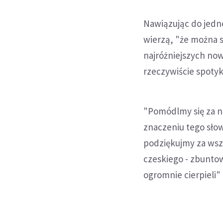
Nawiązując do jedne
wierzą, "że można s
najróżniejszych no
rzeczywiście spotyka
"Pomódlmy się za n
znaczeniu tego słow
podziękujmy za wszy
czeskiego - zbuntowa
ogromnie cierpieli"