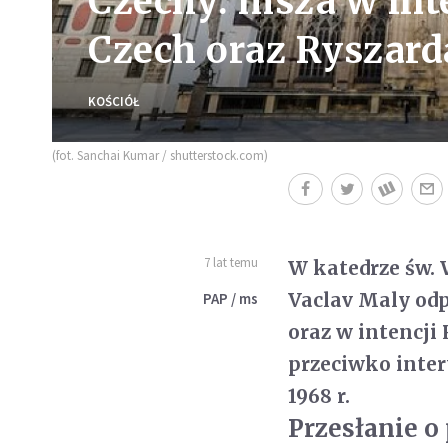
Czechy: msza w inte
Czech oraz Ryszard
KOŚCIÓŁ
(fot. Sanchai Kumar / shutterstock.com)
7 lat temu
W katedrze św. 
Vaclav Maly odp
PAP / ms
oraz w intencji 
przeciwko inte
1968 r.
Przesłanie o