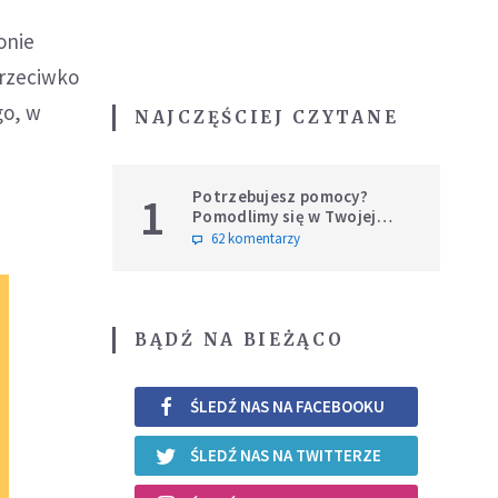
onie
przeciwko
go, w
NAJCZĘŚCIEJ CZYTANE
Potrzebujesz pomocy?
1
Pomodlimy się w Twojej
intencji
62 komentarzy
BĄDŹ NA BIEŻĄCO
ŚLEDŹ NAS NA FACEBOOKU
ŚLEDŹ NAS NA TWITTERZE