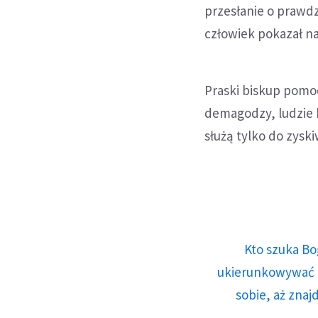
przesłanie o prawdz
człowiek pokazał na
Praski biskup pomoc
demagodzy, ludzie k
służą tylko do zysk
Kto szuka Bo
ukierunkowywać n
sobie, aż znaj