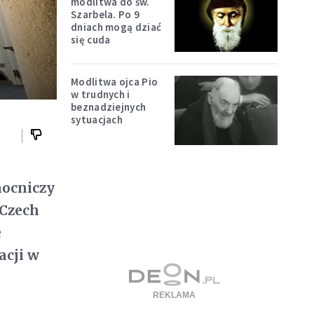
modlitwa do św.
Szarbela. Po 9
dniach mogą dziać
się cuda
Modlitwa ojca Pio
w trudnych i
beznadziejnych
sytuacjach
mocniczy
 Czech
e
acji w