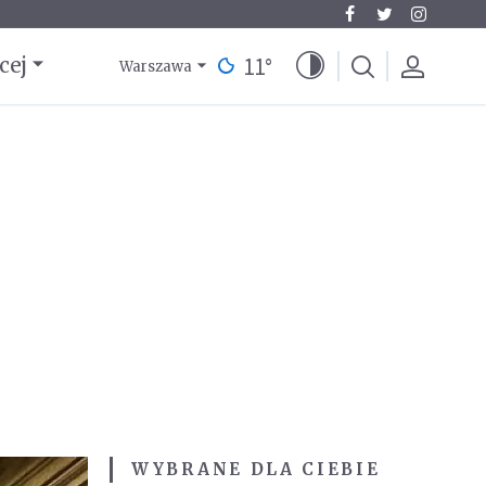
11
°
cej
Warszawa
WYBRANE DLA CIEBIE