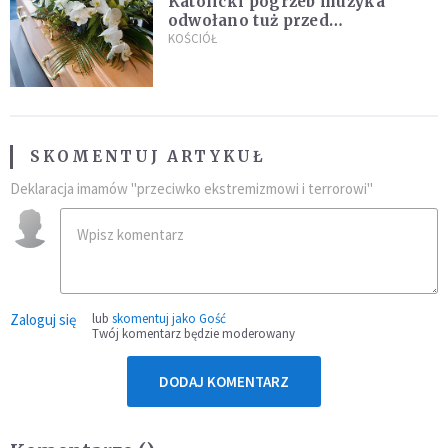
Katolicki pogrzeb muzyka
odwołano tuż przed
uroczystością. Powodem była
KOŚCIÓŁ
przynależność do masonerii
SKOMENTUJ ARTYKUŁ
Deklaracja imamów "przeciwko ekstremizmowi i terrorowi"
Zaloguj się
lub
skomentuj jako Gość
Twój komentarz będzie moderowany
DODAJ KOMENTARZ