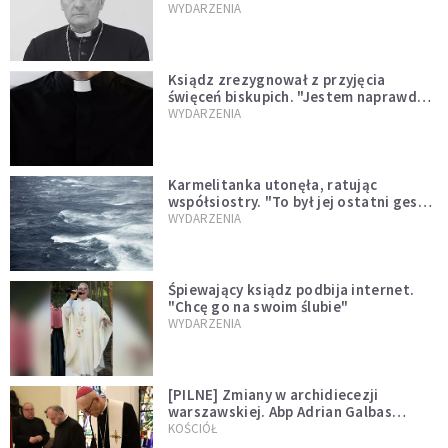
sprawował Mszę świętą
WYDARZENIA
Ksiądz zrezygnował z przyjęcia
święceń biskupich. "Jestem naprawdę
niegodny"
WYDARZENIA
Karmelitanka utonęła, ratując
współsiostry. "To był jej ostatni gest
miłości"
WYDARZENIA
Śpiewający ksiądz podbija internet.
"Chcę go na swoim ślubie"
WYDARZENIA
[PILNE] Zmiany w archidiecezji
warszawskiej. Abp Adrian Galbas
wręczył dekrety nowym proboszczom
KOŚCIÓŁ