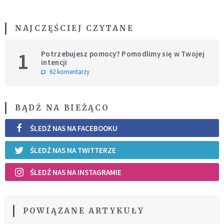
NAJCZĘŚCIEJ CZYTANE
1
Potrzebujesz pomocy? Pomodlimy się w Twojej
intencji
62 komentarzy
BĄDŹ NA BIEŻĄCO
ŚLEDŹ NAS NA FACEBOOKU
ŚLEDŹ NAS NA TWITTERZE
ŚLEDŹ NAS NA INSTAGRAMIE
POWIĄZANE ARTYKUŁY