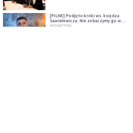
[PILNE] Podjęto kroki ws. księdza
Sawielewicza. Nie zobaczymy go w
mediach
WYDARZENIA