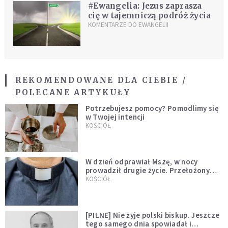
#Ewangelia: Jezus zaprasza
cię w tajemniczą podróż życia
KOMENTARZE DO EWANGELII
REKOMENDOWANE DLA CIEBIE /
POLECANE ARTYKUŁY
Potrzebujesz pomocy? Pomodlimy się
w Twojej intencji
KOŚCIÓŁ
W dzień odprawiał Mszę, w nocy
prowadził drugie życie. Przełożony
kazał mu opuścić zakon
KOŚCIÓŁ
[PILNE] Nie żyje polski biskup. Jeszcze
tego samego dnia spowiadał i