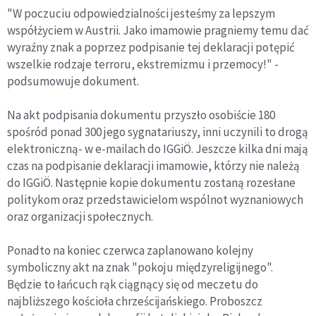
"W poczuciu odpowiedzialności jesteśmy za lepszym
współżyciem w Austrii. Jako imamowie pragniemy temu dać
wyraźny znak a poprzez podpisanie tej deklaracji potępić
wszelkie rodzaje terroru, ekstremizmu i przemocy!" -
podsumowuje dokument.
Na akt podpisania dokumentu przyszło osobiście 180
spośród ponad 300 jego sygnatariuszy, inni uczynili to drogą
elektroniczną- w e-mailach do IGGiÖ. Jeszcze kilka dni mają
czas na podpisanie deklaracji imamowie, którzy nie należą
do IGGiÖ. Następnie kopie dokumentu zostaną rozesłane
politykom oraz przedstawicielom wspólnot wyznaniowych
oraz organizacji społecznych.
Ponadto na koniec czerwca zaplanowano kolejny
symboliczny akt na znak "pokoju międzyreligijnego".
Będzie to łańcuch rąk ciągnący się od meczetu do
najbliższego kościoła chrześcijańskiego. Proboszcz