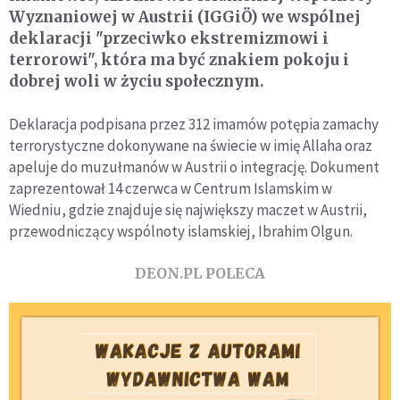
Wyznaniowej w Austrii (IGGiÖ) we wspólnej
deklaracji "przeciwko ekstremizmowi i
terrorowi", która ma być znakiem pokoju i
dobrej woli w życiu społecznym.
Deklaracja podpisana przez 312 imamów potępia zamachy
terrorystyczne dokonywane na świecie w imię Allaha oraz
apeluje do muzułmanów w Austrii o integrację. Dokument
zaprezentował 14 czerwca w Centrum Islamskim w
Wiedniu, gdzie znajduje się największy maczet w Austrii,
przewodniczący wspólnoty islamskiej, Ibrahim Olgun.
DEON.PL POLECA