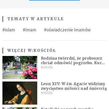
TEMATY W ARTYKULE
#islam
#imam
#oświadczenie imamów
WIĘCEJ W:
KOŚCIÓŁ
Rodzina twierdzi, że proboszcz
chciał odmówić pogrzebu. Kuria
zapowiada wyjaśnienia
KOŚCIÓŁ
Leon XIV: W św. Agacie widzimy
zwycięstwo miłości nad śmiercią
KOŚCIÓŁ